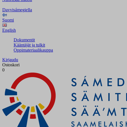
Davvisámegiella
Suomi
English
Dokumentit
Kääntäjät ja tulkit
Oppimateriaalikauppa
Kirjaudu
Ostoskori
0