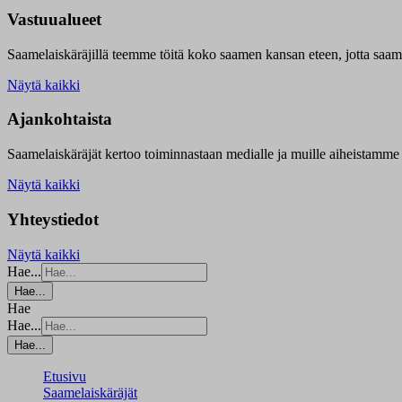
Vastuualueet
Saamelaiskäräjillä t
eemme töitä koko saamen kansan eteen, jotta saamen 
Näytä kaikki
Ajankohtaista
Saamelaiskäräjät kertoo toiminnastaan medialle ja muille aiheistamme 
Näytä kaikki
Yhteystiedot
Näytä kaikki
Hae...
Hae...
Hae
Hae...
Hae...
Etusivu
Saamelaiskäräjät