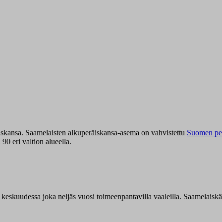
iskansa. Saamelaisten alkuperäiskansa-asema on vahvistettu
Suomen per
0 eri valtion alueella.
n keskuudessa joka neljäs vuosi toimeenpantavilla vaaleilla. Saamelaisk