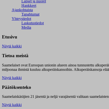
Lapset ja nuoret
Hankkeet
Ajankohtaista
Tapahtumat
Yhteystiedot
Laskutustiedot
Media
Etusivu
Näytä kaikki
Tietoa meistä
Saamelaiset ovat Euroopan unionin alueen ainoa tunnustettu alkuperä
miljoonaa ihmistä kuuluu alkuperäiskansoihin. Alkuperäiskansoja elää 9
Näytä kaikki
Päätöksenteko
Saamelaiskäräjien 21 jäsentä ja neljä varajäsentä valitaan saamelaiste
Näytä kaikki