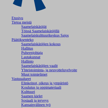
Etusivu
Tietoa meistä
Saamelaiskäräjät
Töissä Saamelaiskäräjillä
Saamelaiskulttuuri­keskus Sajos
Päätöksenteko
Saamelaiskäräjien kokous
Hallitus
Puheenjohtaja
Lautakunnat
Hallinto
Saamelaiskäräjien vaalit
Yhteistoiminta- ja neuvotteluvelvoite
Muut toimielimet
Vastuualueet
Elinkeinot, oikeus ja ympäristö
Koulutus ja oppimateriaali
Kulttuuri
Saamen kielet
Sosiaali ja terveys
Kansainvälinen työ