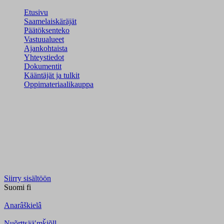
Etusivu
Saamelaiskäräjät
Päätöksenteko
Vastuualueet
Ajankohtaista
Yhteystiedot
Dokumentit
Kääntäjät ja tulkit
Oppimateriaalikauppa
Siirry sisältöön
Suomi
fi
Anarâškielâ
Nuõrttsääʹmǩiõll