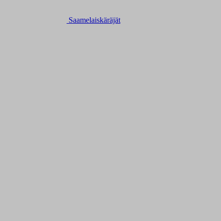
Saamelaiskäräjät