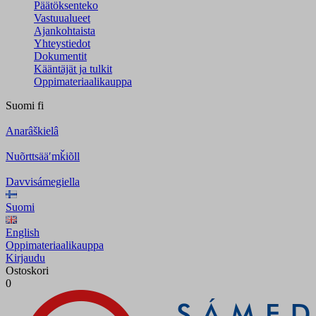
Päätöksenteko
Vastuualueet
Ajankohtaista
Yhteystiedot
Dokumentit
Kääntäjät ja tulkit
Oppimateriaalikauppa
Suomi
fi
Anarâškielâ
Nuõrttsääʹmǩiõll
Davvisámegiella
Suomi
English
Oppimateriaalikauppa
Kirjaudu
Ostoskori
0