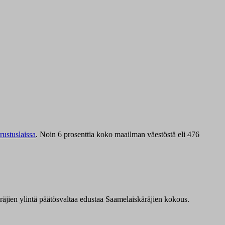
ustuslaissa
.
Noin 6 prosenttia koko maailman väestöstä eli 476
äräjien ylintä päätösvaltaa edustaa Saamelaiskäräjien kokous.