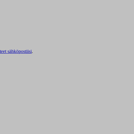
teet sähköpostiisi
.