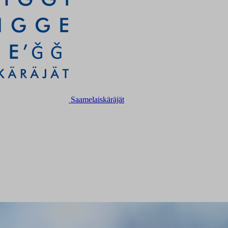
Saamelaiskäräjät
!