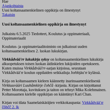
Hae
Ajankohtaista
Uusi koltansaamenkielinen oppikirja on ilmestynyt
Takaisin
Uusi koltansaamenkielinen oppikirja on ilmestynyt
Julkaistu 6.5.2025
Tiedotteet, Koulutus ja oppimateriaali,
Oppimateriaalit
Koulutus- ja oppimateriaalitoimisto on julkaissut uuden
koltansaamenkielisen 2. luokan lukukirjan.
Virkk
âdvääʹrr
lukukirja syksy
on koltansaamenkielinen lukukirja
alkuopetuksen toisen luokan äidinkielen lukijoiden opetukseen.
Kuten muissa
Virkkâdvääʹrr
-sarjan kirjoissa, seurataan
Virkkâdvääʹrr koulun oppilaiden seikkailuja Jorbbjäuʹrr kylässä.
Kirja on koltansaamen kieleen käännetty inarinsaamenkielisestä
Virkkuuvääri Luuhâmkirje čohčâ
-kirjasta. Kirjan on kirjoittanut
Petter Morottaja, kuvituksen ja taiton on tehnyt Mika Kolehmainen.
Koltansaamen kielelle oppikirjan on kääntänyt Kari Chan.
Kirjan voi tilata Saamelaiskäräjien verkkokaupasta:
Virkkâdvääʹrr
čõhčč 2. lk