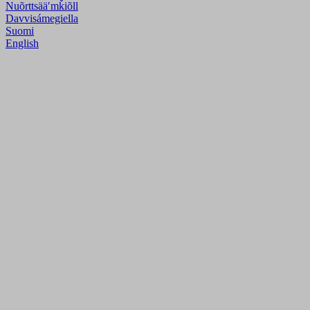
Nuõrttsääʹmǩiõll
Davvisámegiella
Suomi
English