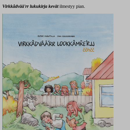
Virkk
âdvääʹrr
lukukirja kevät
ilmestyy pian.