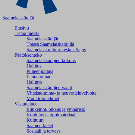
Saamelaiskäräjät
Etusivu
Tietoa meistä
Saamelaiskäräjät
Töissä Saamelaiskäräjillä
Saamelaiskulttuuri­keskus Sajos
Päätöksenteko
Saamelaiskäräjien kokous
Hallitus
Puheenjohtaja
Lautakunnat
Hallinto
Saamelaiskäräjien vaalit
Yhteistoiminta- ja neuvotteluvelvoite
Muut toimielimet
Vastuualueet
Elinkeinot, oikeus ja ympäristö
Koulutus ja oppimateriaali
Kulttuuri
Saamen kielet
Sosiaali ja terveys