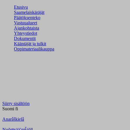
Etusivu
Saamelaiskäräjät
Päätöksenteko
Vastuualueet
Ajankohtaista
Yhteystiedot
Dokumentit
Kääntäjät ja tulkit
Oppimateriaalikauppa
Siirry sisältöön
Suomi
fi
Anarâškielâ
Nuõrttsääʹmǩiõll