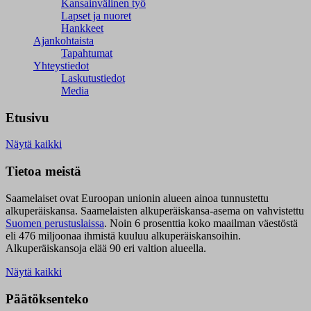
Kansainvälinen työ
Lapset ja nuoret
Hankkeet
Ajankohtaista
Tapahtumat
Yhteystiedot
Laskutustiedot
Media
Etusivu
Näytä kaikki
Tietoa meistä
Saamelaiset ovat Euroopan unionin alueen ainoa tunnustettu
alkuperäiskansa. Saamelaisten alkuperäiskansa-asema on vahvistettu
Suomen perustuslaissa
.
Noin 6 prosenttia koko maailman väestöstä
eli 476 miljoonaa ihmistä kuuluu alkuperäiskansoihin.
Alkuperäiskansoja elää 90 eri valtion alueella.
Näytä kaikki
Päätöksenteko