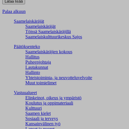
Palaa alkuun
Saamelaiskäräjät
Saamelaiskäräjät
Töissä Saamelaiskäräjillä
Saamelaiskulttuuri­keskus Sajos
Päätöksenteko
Saamelaiskäräjien kokous
Hallitus
Puheenjohtaja
Lautakunnat
Hallinto
Yhteistoiminta- ja neuvotteluvelvoite
Muut toimielimet
Vastuualueet
Elinkeinot, oikeus ja ympäristö
Koulutus ja oppimateriaali
Kulttuuri
Saamen kielet
Sosiaali ja terveys
Kansainvälinen työ
Lapset ja nuoret