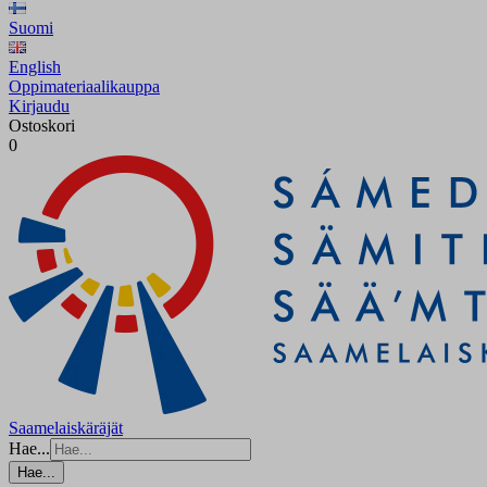
Suomi
English
Oppimateriaalikauppa
Kirjaudu
Ostoskori
0
Saamelaiskäräjät
Hae...
Hae...