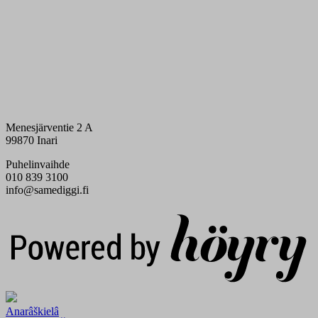
Menesjärventie 2 A
99870 Inari
Puhelinvaihde
010 839 3100
info@samediggi.fi
Digi- ja mainostoimisto Höyry Rovaniemi ja Oulu
Anarâškielâ