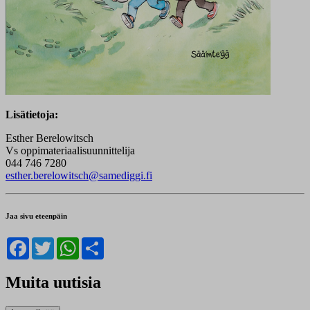
Lisätietoja:
Esther Berelowitsch
Vs oppimateriaalisuunnittelija
044 746 7280
esther.berelowitsch@samediggi.fi
Jaa sivu eteenpäin
Facebook
Twitter
WhatsApp
Share
Muita uutisia