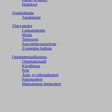
Hankkeet
Ajankohtaista
Tapahtumat
Yhteystiedot
Laskutustiedot
Media
Tietosuoja
Saavutettavuusseloste
Evästeiden hallinta
Oppimateriaalikauppa
Oppimateriaalit
Kirjallisuus
Pelit
Ääni- ja videotallenteet
Painotuotteet
Maksuttomat digituotteet