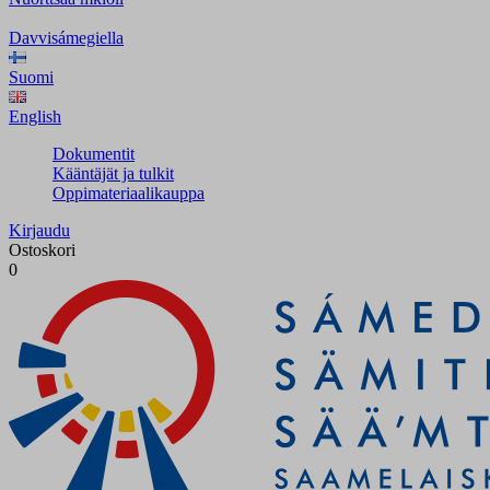
Davvisámegiella
Suomi
English
Dokumentit
Kääntäjät ja tulkit
Oppimateriaalikauppa
Kirjaudu
Ostoskori
0