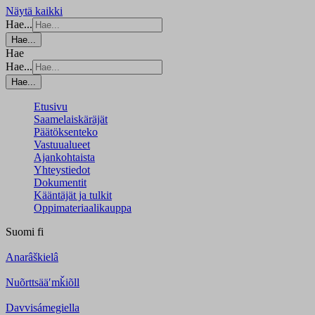
Näytä kaikki
Hae...
Hae...
Hae
Hae...
Hae...
Etusivu
Saamelaiskäräjät
Päätöksenteko
Vastuualueet
Ajankohtaista
Yhteystiedot
Dokumentit
Kääntäjät ja tulkit
Oppimateriaalikauppa
Suomi
fi
Anarâškielâ
Nuõrttsääʹmǩiõll
Davvisámegiella