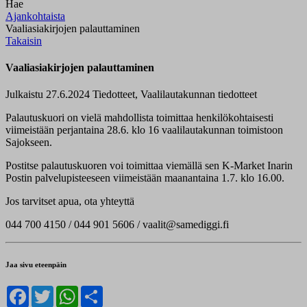
Hae
Ajankohtaista
Vaaliasiakirjojen palauttaminen
Takaisin
Vaaliasiakirjojen palauttaminen
Julkaistu 27.6.2024
Tiedotteet, Vaalilautakunnan tiedotteet
Palautuskuori on vielä mahdollista toimittaa henkilökohtaisesti
viimeistään perjantaina 28.6. klo 16 vaalilautakunnan toimistoon
Sajokseen.
Postitse palautuskuoren voi toimittaa viemällä sen K-Market Inarin
Postin palvelupisteeseen viimeistään maanantaina 1.7. klo 16.00.
Jos tarvitset apua, ota yhteyttä
044 700 4150 / 044 901 5606 / vaalit@samediggi.fi
Jaa sivu eteenpäin
Facebook
Twitter
WhatsApp
Share