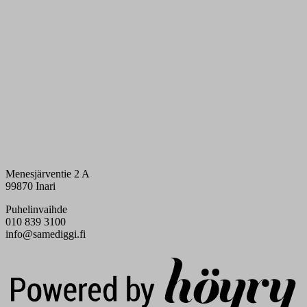
Menesjärventie 2 A
99870 Inari
Puhelinvaihde
010 839 3100
info@samediggi.fi
Digi- ja mainostoimisto Höyry Rovaniemi ja Oulu