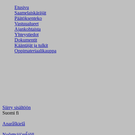
Etusivu
Saamelaiskäräjät
Päätöksenteko
Vastuualueet
Ajankohtaista
Yhteystiedot
Dokumentit
Kääntäjät ja tulkit
Oppimateriaalikauppa
Siirry sisältöön
Suomi
fi
Anarâškielâ
Nuõrttsääʹmǩiõll