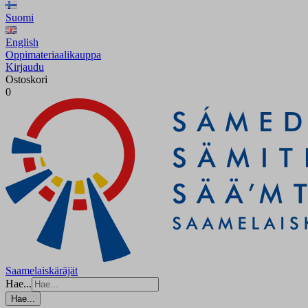
Suomi
English
Oppimateriaalikauppa
Kirjaudu
Ostoskori
0
Saamelaiskäräjät
Hae...
Hae...