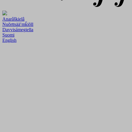
Anarâškielâ
Nuõrttsääʹmǩiõll
Davvisámegiella
Suomi
English