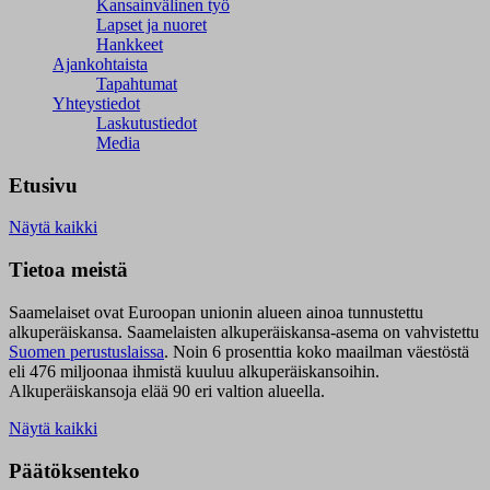
Kansainvälinen työ
Lapset ja nuoret
Hankkeet
Ajankohtaista
Tapahtumat
Yhteystiedot
Laskutustiedot
Media
Etusivu
Näytä kaikki
Tietoa meistä
Saamelaiset ovat Euroopan unionin alueen ainoa tunnustettu
alkuperäiskansa. Saamelaisten alkuperäiskansa-asema on vahvistettu
Suomen perustuslaissa
.
Noin 6 prosenttia koko maailman väestöstä
eli 476 miljoonaa ihmistä kuuluu alkuperäiskansoihin.
Alkuperäiskansoja elää 90 eri valtion alueella.
Näytä kaikki
Päätöksenteko