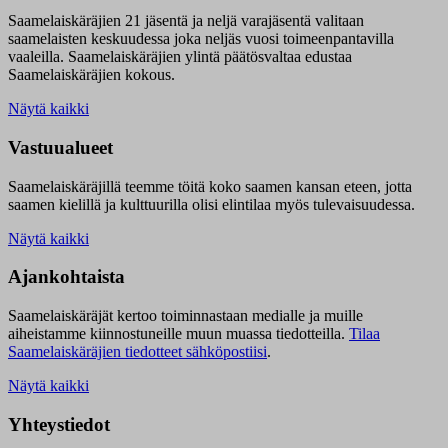
Saamelaiskäräjien 21 jäsentä ja neljä varajäsentä valitaan
saamelaisten keskuudessa joka neljäs vuosi toimeenpantavilla
vaaleilla. Saamelaiskäräjien ylintä päätösvaltaa edustaa
Saamelaiskäräjien kokous.
Näytä kaikki
Vastuualueet
Saamelaiskäräjillä t
eemme töitä koko saamen kansan eteen, jotta
saamen kielillä ja kulttuurilla olisi elintilaa myös tulevaisuudessa.
Näytä kaikki
Ajankohtaista
Saamelaiskäräjät kertoo toiminnastaan medialle ja muille
aiheistamme kiinnostuneille muun muassa tiedotteilla.
Tilaa
Saamelaiskäräjien tiedotteet sähköpostiisi
.
Näytä kaikki
Yhteystiedot