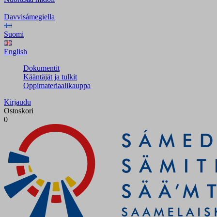
Davvisámegiella
Suomi
English
Dokumentit
Kääntäjät ja tulkit
Oppimateriaalikauppa
Kirjaudu
Ostoskori
0