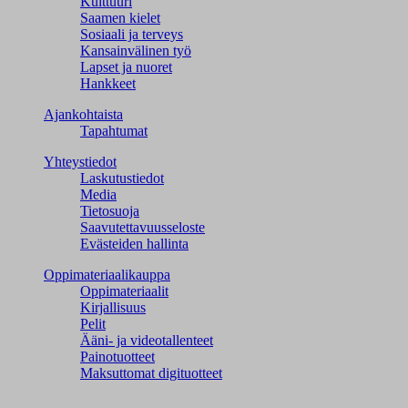
Kulttuuri
Saamen kielet
Sosiaali ja terveys
Kansainvälinen työ
Lapset ja nuoret
Hankkeet
Ajankohtaista
Tapahtumat
Yhteystiedot
Laskutustiedot
Media
Tietosuoja
Saavutettavuusseloste
Evästeiden hallinta
Oppimateriaalikauppa
Oppimateriaalit
Kirjallisuus
Pelit
Ääni- ja videotallenteet
Painotuotteet
Maksuttomat digituotteet