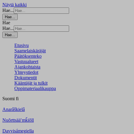
Näytä kaikki
Hae...
Hae...
Hae
Hae...
Hae...
Etusivu
Saamelaiskäräjät
Päätöksenteko
Vastuualueet
Ajankohtaista
Yhteystiedot
Dokumentit
Kääntäjät ja tulkit
Oppimateriaalikauppa
Suomi
fi
Anarâškielâ
Nuõrttsääʹmǩiõll
Davvisámegiella