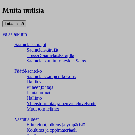
Muita uutisia
Palaa alkuun
Saamelaiskäräjät
Saamelaiskäräjät
Töissä Saamelaiskäräjillä
Saamelaiskulttuuri­keskus Sajos
Päätöksenteko
Saamelaiskäräjien kokous
Hallitus
Puheenjohtaja
Lautakunnat
Hallinto
Yhteistoiminta- ja neuvotteluvelvoite
Muut toimielimet
Vastuualueet
Elinkeinot, oikeus ja ympäristö
Koulutus ja oppimateriaali