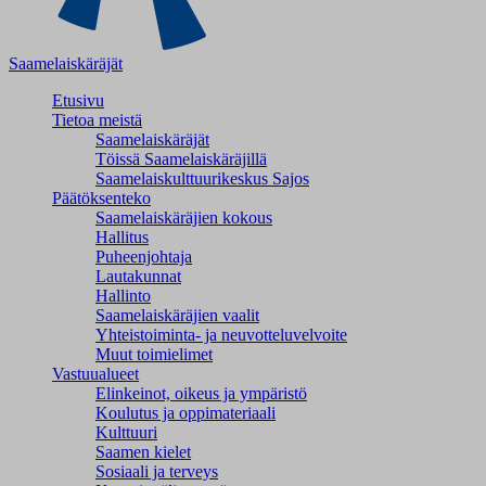
Saamelaiskäräjät
Etusivu
Tietoa meistä
Saamelaiskäräjät
Töissä Saamelaiskäräjillä
Saamelaiskulttuuri­keskus Sajos
Päätöksenteko
Saamelaiskäräjien kokous
Hallitus
Puheenjohtaja
Lautakunnat
Hallinto
Saamelaiskäräjien vaalit
Yhteistoiminta- ja neuvotteluvelvoite
Muut toimielimet
Vastuualueet
Elinkeinot, oikeus ja ympäristö
Koulutus ja oppimateriaali
Kulttuuri
Saamen kielet
Sosiaali ja terveys