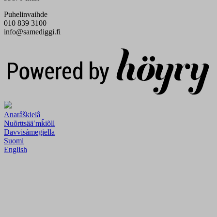
Puhelinvaihde
010 839 3100
info@samediggi.fi
Digi- ja mainostoimisto Höyry Rovaniemi ja Oulu
Anarâškielâ
Nuõrttsääʹmǩiõll
Davvisámegiella
Suomi
English