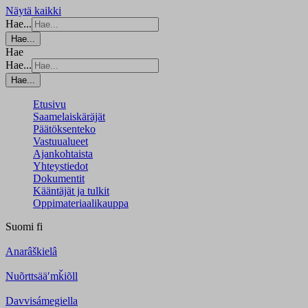
Näytä kaikki
Hae...
Hae...
Hae
Hae...
Hae...
Etusivu
Saamelaiskäräjät
Päätöksenteko
Vastuualueet
Ajankohtaista
Yhteystiedot
Dokumentit
Kääntäjät ja tulkit
Oppimateriaalikauppa
Suomi
fi
Anarâškielâ
Nuõrttsääʹmǩiõll
Davvisámegiella