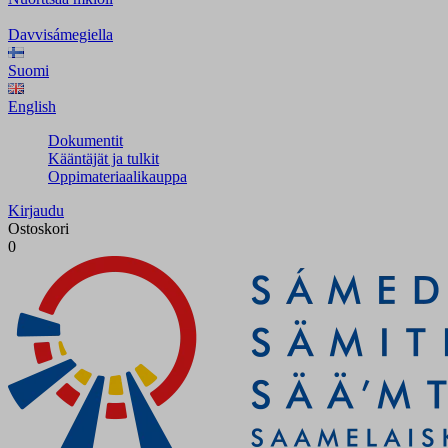
Davvisámegiella
Suomi
English
Dokumentit
Kääntäjät ja tulkit
Oppimateriaalikauppa
Kirjaudu
Ostoskori
0