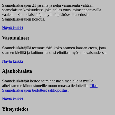
Saamelaiskäräjien 21 jäsentä ja neljä varajäsentä valitaan
saamelaisten keskuudessa joka neljäs vuosi toimeenpantavilla
vaaleilla. Saamelaiskäräjien ylintä päätösvaltaa edustaa
Saamelaiskäräjien kokous.
Näytä kaikki
Vastuualueet
Saamelaiskäräjillä t
eemme töitä koko saamen kansan eteen, jotta
saamen kielillä ja kulttuurilla olisi elintilaa myös tulevaisuudessa.
Näytä kaikki
Ajankohtaista
Saamelaiskäräjät kertoo toiminnastaan medialle ja muille
aiheistamme kiinnostuneille muun muassa tiedotteilla.
Tilaa
Saamelaiskäräjien tiedotteet sähköpostiisi
.
Näytä kaikki
Yhteystiedot