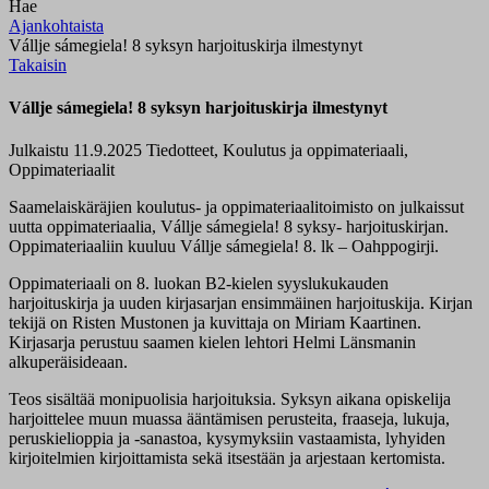
Hae
Ajankohtaista
Vállje sámegiela! 8 syksyn harjoituskirja ilmestynyt
Takaisin
Vállje sámegiela! 8 syksyn harjoituskirja ilmestynyt
Julkaistu 11.9.2025
Tiedotteet, Koulutus ja oppimateriaali,
Oppimateriaalit
Saamelaiskäräjien koulutus- ja oppimateriaalitoimisto on julkaissut
uutta oppimateriaalia, Vállje sámegiela! 8 syksy- harjoituskirjan.
Oppimateriaaliin kuuluu Vállje sámegiela! 8. lk – Oahppogirji.
Oppimateriaali on 8. luokan B2-kielen syyslukukauden
harjoituskirja ja uuden kirjasarjan ensimmäinen harjoituskija. Kirjan
tekijä on Risten Mustonen ja kuvittaja on Miriam Kaartinen.
Kirjasarja perustuu saamen kielen lehtori Helmi Länsmanin
alkuperäisideaan.
Teos sisältää monipuolisia harjoituksia. Syksyn aikana opiskelija
harjoittelee muun muassa ääntämisen perusteita, fraaseja, lukuja,
peruskielioppia ja -sanastoa, kysymyksiin vastaamista, lyhyiden
kirjoitelmien kirjoittamista sekä itsestään ja arjestaan kertomista.