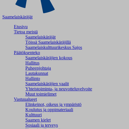
Saamelaiskäräjät
Etusivu
Tietoa meistä
Saamelaiskäräjät
Töissä Saamelaiskäräjillä
Saamelaiskulttuuri­keskus Sajos
Päätöksenteko
Saamelaiskäräjien kokous
Hallitus
Puheenjohtaja
Lautakunnat
Hallinto
Saamelaiskäräjien vaalit
Yhteistoiminta- ja neuvotteluvelvoite
Muut toimielimet
Vastuualueet
Elinkeinot, oikeus ja ympäristö
Koulutus ja oppimateriaali
Kulttuuri
Saamen kielet
Sosiaali ja terveys