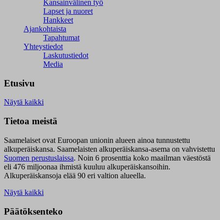
Kansainvälinen työ
Lapset ja nuoret
Hankkeet
Ajankohtaista
Tapahtumat
Yhteystiedot
Laskutustiedot
Media
Etusivu
Näytä kaikki
Tietoa meistä
Saamelaiset ovat Euroopan unionin alueen ainoa tunnustettu
alkuperäiskansa. Saamelaisten alkuperäiskansa-asema on vahvistettu
Suomen perustuslaissa
.
Noin 6 prosenttia koko maailman väestöstä
eli 476 miljoonaa ihmistä kuuluu alkuperäiskansoihin.
Alkuperäiskansoja elää 90 eri valtion alueella.
Näytä kaikki
Päätöksenteko