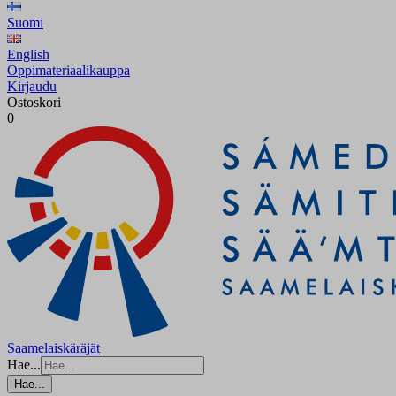
Suomi
English
Oppimateriaalikauppa
Kirjaudu
Ostoskori
0
Saamelaiskäräjät
Hae...
Hae...