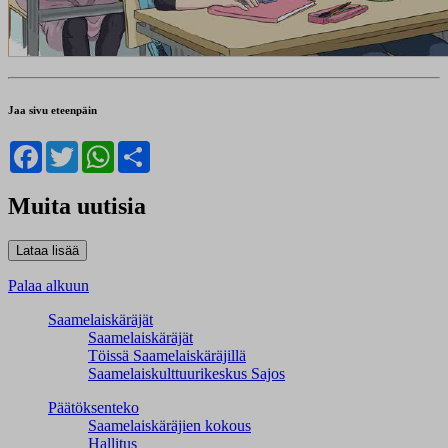
Jaa sivu eteenpäin
Facebook
Twitter
WhatsApp
Share
Muita uutisia
Palaa alkuun
Saamelaiskäräjät
Saamelaiskäräjät
Töissä Saamelaiskäräjillä
Saamelaiskulttuuri­keskus Sajos
Päätöksenteko
Saamelaiskäräjien kokous
Hallitus