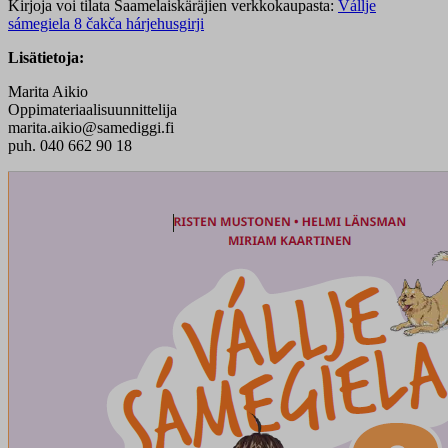
Kirjoja voi tilata Saamelaiskäräjien verkkokaupasta:
Vállje
sámegiela 8 čakča hárjehusgirji
Lisätietoja:
Marita Aikio
Oppimateriaalisuunnittelija
marita.aikio@samediggi.fi
puh. 040 662 90 18