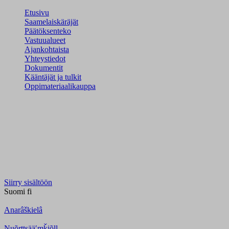
Etusivu
Saamelaiskäräjät
Päätöksenteko
Vastuualueet
Ajankohtaista
Yhteystiedot
Dokumentit
Kääntäjät ja tulkit
Oppimateriaalikauppa
Siirry sisältöön
Suomi
fi
Anarâškielâ
Nuõrttsääʹmǩiõll