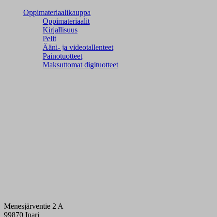
Oppimateriaalikauppa
Oppimateriaalit
Kirjallisuus
Pelit
Ääni- ja videotallenteet
Painotuotteet
Maksuttomat digituotteet
Menesjärventie 2 A
99870 Inari