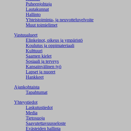
Puheenjohtaja
Lautakunnat
Hallinto
Yhteistoiminta- ja neuvotteluvelvoite
Muut toimielimet
Vastuualueet
Elinkeinot, oikeus ja ympäristö
Koulutus ja oppimateriaali
Kulttuuri
Saamen kielet
Sosiaali ja terveys
Kansainvälinen työ
Lapset ja nuoret
Hankkeet
Ajankohtaista
Tapahtumat
Yhteystiedot
Laskutustiedot
Media
Tietosuoja
Saavutettavuusseloste
Evästeiden hallinta