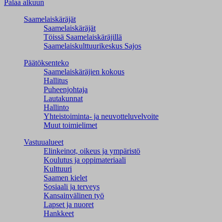
Palaa alkuun
Saamelaiskäräjät
Saamelaiskäräjät
Töissä Saamelaiskäräjillä
Saamelaiskulttuuri­keskus Sajos
Päätöksenteko
Saamelaiskäräjien kokous
Hallitus
Puheenjohtaja
Lautakunnat
Hallinto
Yhteistoiminta- ja neuvotteluvelvoite
Muut toimielimet
Vastuualueet
Elinkeinot, oikeus ja ympäristö
Koulutus ja oppimateriaali
Kulttuuri
Saamen kielet
Sosiaali ja terveys
Kansainvälinen työ
Lapset ja nuoret
Hankkeet