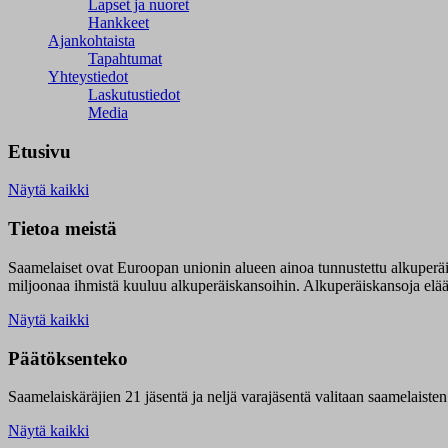
Lapset ja nuoret
Hankkeet
Ajankohtaista
Tapahtumat
Yhteystiedot
Laskutustiedot
Media
Etusivu
Näytä kaikki
Tietoa meistä
Saamelaiset ovat Euroopan unionin alueen ainoa tunnustettu alkuperä
miljoonaa ihmistä kuuluu alkuperäiskansoihin. Alkuperäiskansoja elää 9
Näytä kaikki
Päätöksenteko
Saamelaiskäräjien 21 jäsentä ja neljä varajäsentä valitaan saamelaiste
Näytä kaikki