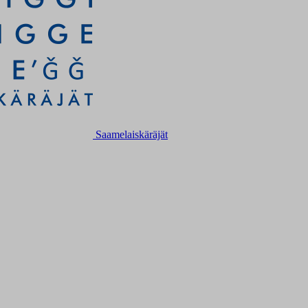
Saamelaiskäräjät