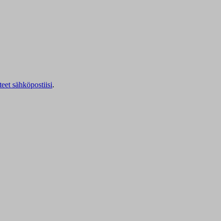
teet sähköpostiisi
.