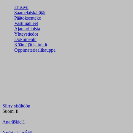
Etusivu
Saamelaiskäräjät
Päätöksenteko
Vastuualueet
Ajankohtaista
Yhteystiedot
Dokumentit
Kääntäjät ja tulkit
Oppimateriaalikauppa
Siirry sisältöön
Suomi
fi
Anarâškielâ
Nuõrttsääʹmǩiõll