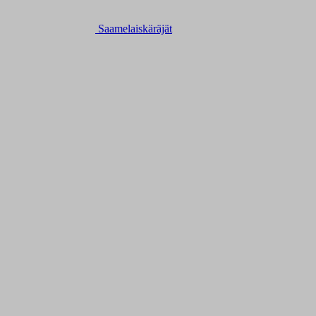
Saamelaiskäräjät