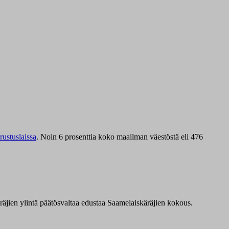
ustuslaissa
.
Noin 6 prosenttia koko maailman väestöstä eli 476
äräjien ylintä päätösvaltaa edustaa Saamelaiskäräjien kokous.