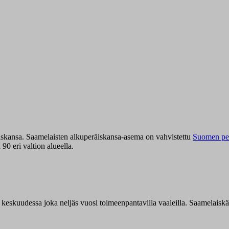
iskansa. Saamelaisten alkuperäiskansa-asema on vahvistettu
Suomen per
0 eri valtion alueella.
n keskuudessa joka neljäs vuosi toimeenpantavilla vaaleilla. Saamelaisk