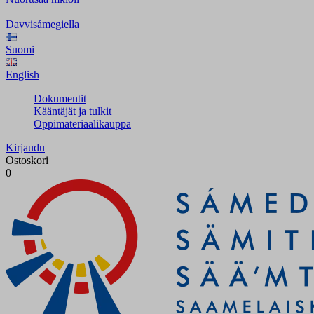
Davvisámegiella
Suomi
English
Dokumentit
Kääntäjät ja tulkit
Oppimateriaalikauppa
Kirjaudu
Ostoskori
0