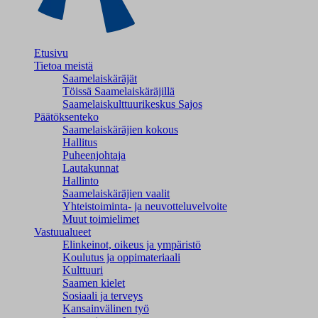
Etusivu
Tietoa meistä
Saamelaiskäräjät
Töissä Saamelaiskäräjillä
Saamelaiskulttuuri­keskus Sajos
Päätöksenteko
Saamelaiskäräjien kokous
Hallitus
Puheenjohtaja
Lautakunnat
Hallinto
Saamelaiskäräjien vaalit
Yhteistoiminta- ja neuvotteluvelvoite
Muut toimielimet
Vastuualueet
Elinkeinot, oikeus ja ympäristö
Koulutus ja oppimateriaali
Kulttuuri
Saamen kielet
Sosiaali ja terveys
Kansainvälinen työ