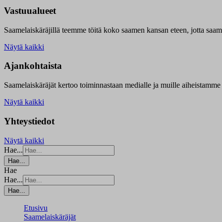
Vastuualueet
Saamelaiskäräjillä t
eemme töitä koko saamen kansan eteen, jotta saamen 
Näytä kaikki
Ajankohtaista
Saamelaiskäräjät kertoo toiminnastaan medialle ja muille aiheistamme 
Näytä kaikki
Yhteystiedot
Näytä kaikki
Hae...
Hae...
Hae
Hae...
Hae...
Etusivu
Saamelaiskäräjät