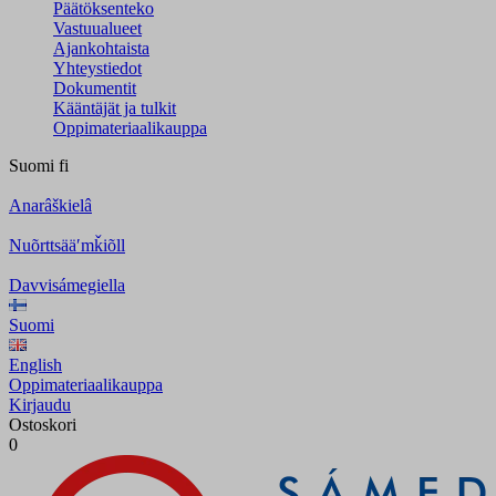
Päätöksenteko
Vastuualueet
Ajankohtaista
Yhteystiedot
Dokumentit
Kääntäjät ja tulkit
Oppimateriaalikauppa
Suomi
fi
Anarâškielâ
Nuõrttsääʹmǩiõll
Davvisámegiella
Suomi
English
Oppimateriaalikauppa
Kirjaudu
Ostoskori
0