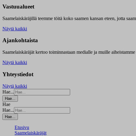
Vastuualueet
Saamelaiskäräjillä t
eemme töitä koko saamen kansan eteen, jotta saamen 
Näytä kaikki
Ajankohtaista
Saamelaiskäräjät kertoo toiminnastaan medialle ja muille aiheistamme 
Näytä kaikki
Yhteystiedot
Näytä kaikki
Hae...
Hae...
Hae
Hae...
Hae...
Etusivu
Saamelaiskäräjät