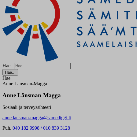
Hae...
Hae...
Hae
Anne Länsman-Magga
Anne Länsman-Magga
Sosiaali-ja terveyssihteeri
anne.lansman-magga@samediggi.fi
Puh.
040 182 9998 / 010 839 3128