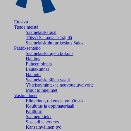
Etusivu
Tietoa meistä
Saamelaiskäräjät
Töissä Saamelaiskäräjillä
Saamelaiskulttuuri­keskus Sajos
Päätöksenteko
Saamelaiskäräjien kokous
Hallitus
Puheenjohtaja
Lautakunnat
Hallinto
Saamelaiskäräjien vaalit
Yhteistoiminta- ja neuvotteluvelvoite
Muut toimielimet
Vastuualueet
Elinkeinot, oikeus ja ympäristö
Koulutus ja oppimateriaali
Kulttuuri
Saamen kielet
Sosiaali ja terveys
Kansainvälinen työ