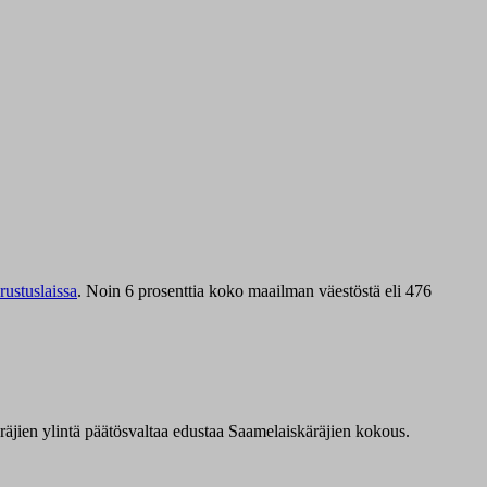
ustuslaissa
.
Noin 6 prosenttia koko maailman väestöstä eli 476
äräjien ylintä päätösvaltaa edustaa Saamelaiskäräjien kokous.