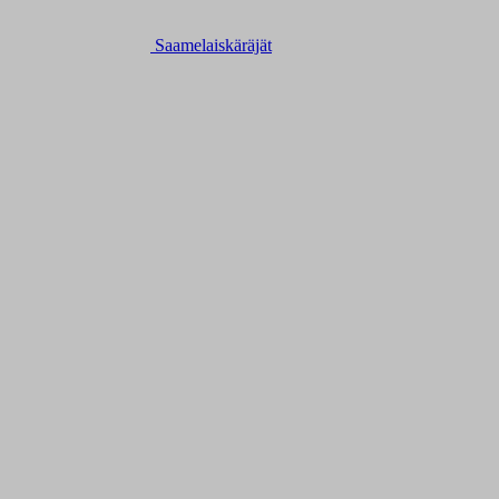
Saamelaiskäräjät