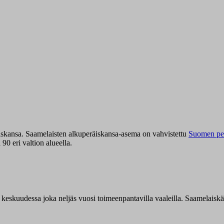
iskansa. Saamelaisten alkuperäiskansa-asema on vahvistettu
Suomen per
0 eri valtion alueella.
n keskuudessa joka neljäs vuosi toimeenpantavilla vaaleilla. Saamelaisk