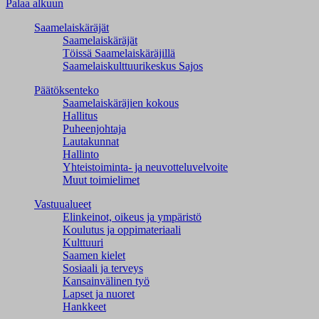
Palaa alkuun
Saamelaiskäräjät
Saamelaiskäräjät
Töissä Saamelaiskäräjillä
Saamelaiskulttuuri­keskus Sajos
Päätöksenteko
Saamelaiskäräjien kokous
Hallitus
Puheenjohtaja
Lautakunnat
Hallinto
Yhteistoiminta- ja neuvotteluvelvoite
Muut toimielimet
Vastuualueet
Elinkeinot, oikeus ja ympäristö
Koulutus ja oppimateriaali
Kulttuuri
Saamen kielet
Sosiaali ja terveys
Kansainvälinen työ
Lapset ja nuoret
Hankkeet