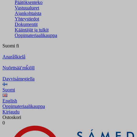
Päätöksenteko
Vastuualueet
Ajankohtaista
Yhteystiedot
Dokumentit
Kääntäjät ja tulkit
Oppimateriaalikauppa
Suomi
fi
Anarâškielâ
Nuõrttsääʹmǩiõll
Davvisámegiella
Suomi
English
Oppimateriaalikauppa
Kirjaudu
Ostoskori
0