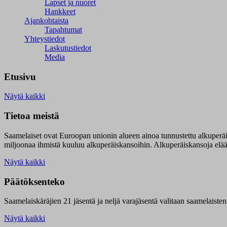
Lapset ja nuoret
Hankkeet
Ajankohtaista
Tapahtumat
Yhteystiedot
Laskutustiedot
Media
Etusivu
Näytä kaikki
Tietoa meistä
Saamelaiset ovat Euroopan unionin alueen ainoa tunnustettu alkuperä
miljoonaa ihmistä kuuluu alkuperäiskansoihin. Alkuperäiskansoja elää 9
Näytä kaikki
Päätöksenteko
Saamelaiskäräjien 21 jäsentä ja neljä varajäsentä valitaan saamelaiste
Näytä kaikki