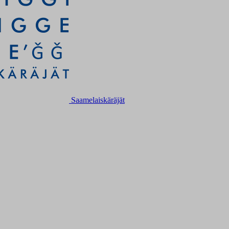
Saamelaiskäräjät