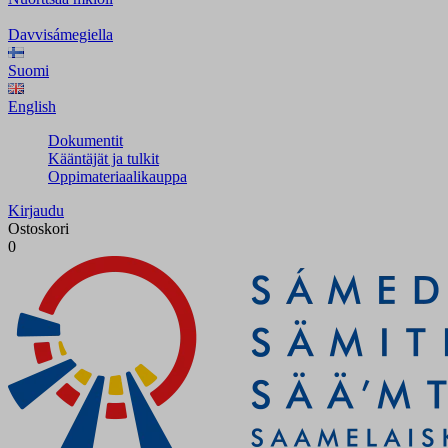
Davvisámegiella
Suomi
English
Dokumentit
Kääntäjät ja tulkit
Oppimateriaalikauppa
Kirjaudu
Ostoskori
0