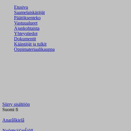
Etusivu
Saamelaiskäräjät
Päätöksenteko
Vastuualueet
Ajankohtaista
Yhteystiedot
Dokumentit
Kääntäjät ja tulkit
Oppimateriaalikauppa
Siirry sisältöön
Suomi
fi
Anarâškielâ
Nuõrttsääʹmǩiõll