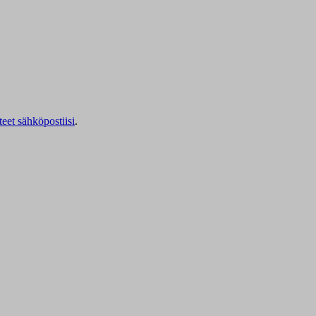
teet sähköpostiisi
.