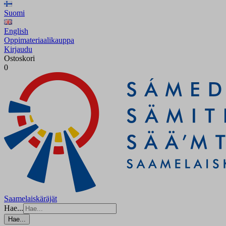
Suomi
English
Oppimateriaalikauppa
Kirjaudu
Ostoskori
0
Saamelaiskäräjät
Hae...
Hae...