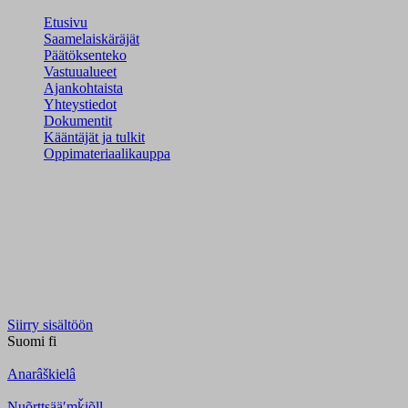
Etusivu
Saamelaiskäräjät
Päätöksenteko
Vastuualueet
Ajankohtaista
Yhteystiedot
Dokumentit
Kääntäjät ja tulkit
Oppimateriaalikauppa
Siirry sisältöön
Suomi
fi
Anarâškielâ
Nuõrttsääʹmǩiõll