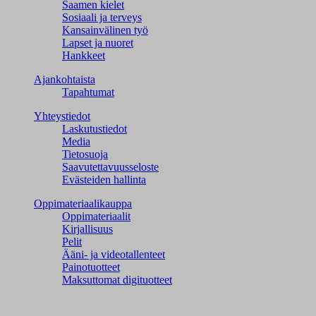
Saamen kielet
Sosiaali ja terveys
Kansainvälinen työ
Lapset ja nuoret
Hankkeet
Ajankohtaista
Tapahtumat
Yhteystiedot
Laskutustiedot
Media
Tietosuoja
Saavutettavuusseloste
Evästeiden hallinta
Oppimateriaalikauppa
Oppimateriaalit
Kirjallisuus
Pelit
Ääni- ja videotallenteet
Painotuotteet
Maksuttomat digituotteet