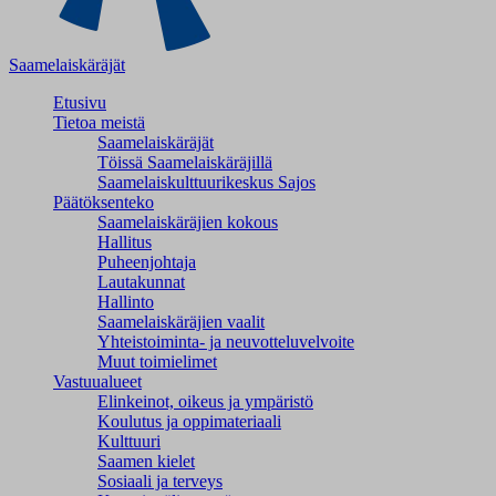
Saamelaiskäräjät
Etusivu
Tietoa meistä
Saamelaiskäräjät
Töissä Saamelaiskäräjillä
Saamelaiskulttuuri­keskus Sajos
Päätöksenteko
Saamelaiskäräjien kokous
Hallitus
Puheenjohtaja
Lautakunnat
Hallinto
Saamelaiskäräjien vaalit
Yhteistoiminta- ja neuvotteluvelvoite
Muut toimielimet
Vastuualueet
Elinkeinot, oikeus ja ympäristö
Koulutus ja oppimateriaali
Kulttuuri
Saamen kielet
Sosiaali ja terveys