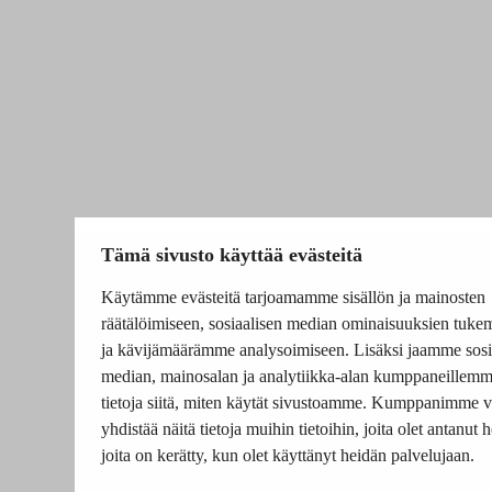
Tämä sivusto käyttää evästeitä
Käytämme evästeitä tarjoamamme sisällön ja mainosten
räätälöimiseen, sosiaalisen median ominaisuuksien tuke
ja kävijämäärämme analysoimiseen. Lisäksi jaamme sosi
median, mainosalan ja analytiikka-alan kumppaneillem
tietoja siitä, miten käytät sivustoamme. Kumppanimme v
yhdistää näitä tietoja muihin tietoihin, joita olet antanut he
joita on kerätty, kun olet käyttänyt heidän palvelujaan.