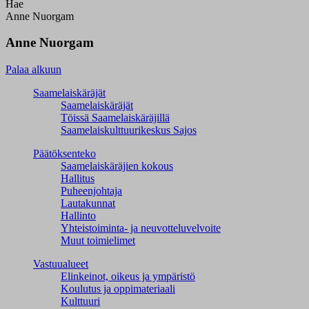
Hae
Anne Nuorgam
Anne Nuorgam
Palaa alkuun
Saamelaiskäräjät
Saamelaiskäräjät
Töissä Saamelaiskäräjillä
Saamelaiskulttuuri­keskus Sajos
Päätöksenteko
Saamelaiskäräjien kokous
Hallitus
Puheenjohtaja
Lautakunnat
Hallinto
Yhteistoiminta- ja neuvotteluvelvoite
Muut toimielimet
Vastuualueet
Elinkeinot, oikeus ja ympäristö
Koulutus ja oppimateriaali
Kulttuuri