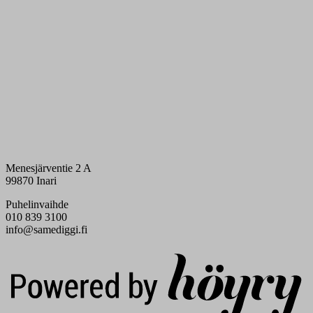
Menesjärventie 2 A
99870 Inari
Puhelinvaihde
010 839 3100
info@samediggi.fi
Digi- ja mainostoimisto Höyry Rovaniemi ja Oulu