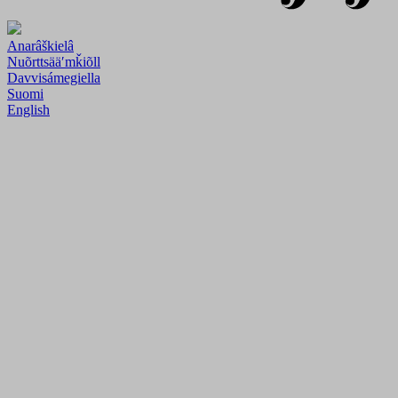
Anarâškielâ
Nuõrttsääʹmǩiõll
Davvisámegiella
Suomi
English