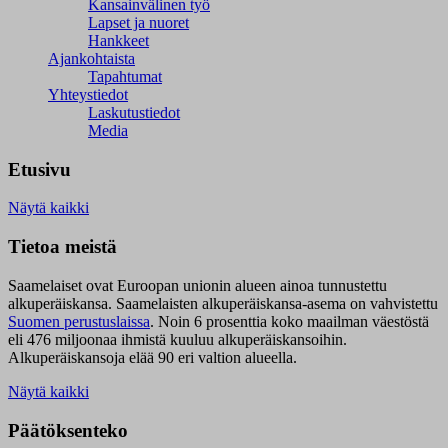
Kansainvälinen työ
Lapset ja nuoret
Hankkeet
Ajankohtaista
Tapahtumat
Yhteystiedot
Laskutustiedot
Media
Etusivu
Näytä kaikki
Tietoa meistä
Saamelaiset ovat Euroopan unionin alueen ainoa tunnustettu
alkuperäiskansa. Saamelaisten alkuperäiskansa-asema on vahvistettu
Suomen perustuslaissa
.
Noin 6 prosenttia koko maailman väestöstä
eli 476 miljoonaa ihmistä kuuluu alkuperäiskansoihin.
Alkuperäiskansoja elää 90 eri valtion alueella.
Näytä kaikki
Päätöksenteko