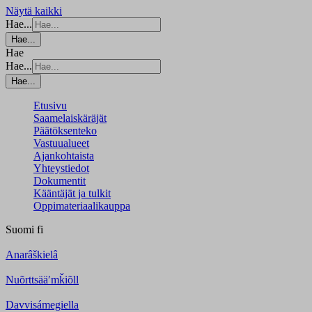
Näytä kaikki
Hae...
Hae...
Hae
Hae...
Hae...
Etusivu
Saamelaiskäräjät
Päätöksenteko
Vastuualueet
Ajankohtaista
Yhteystiedot
Dokumentit
Kääntäjät ja tulkit
Oppimateriaalikauppa
Suomi
fi
Anarâškielâ
Nuõrttsääʹmǩiõll
Davvisámegiella