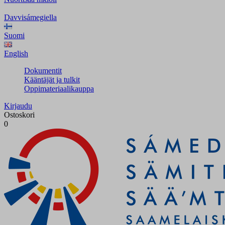
Davvisámegiella
Suomi
English
Dokumentit
Kääntäjät ja tulkit
Oppimateriaalikauppa
Kirjaudu
Ostoskori
0