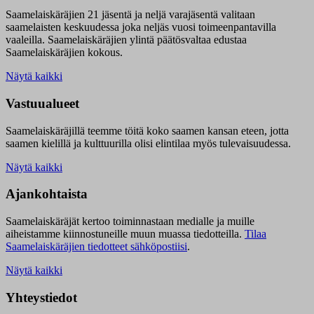
Saamelaiskäräjien 21 jäsentä ja neljä varajäsentä valitaan
saamelaisten keskuudessa joka neljäs vuosi toimeenpantavilla
vaaleilla. Saamelaiskäräjien ylintä päätösvaltaa edustaa
Saamelaiskäräjien kokous.
Näytä kaikki
Vastuualueet
Saamelaiskäräjillä t
eemme töitä koko saamen kansan eteen, jotta
saamen kielillä ja kulttuurilla olisi elintilaa myös tulevaisuudessa.
Näytä kaikki
Ajankohtaista
Saamelaiskäräjät kertoo toiminnastaan medialle ja muille
aiheistamme kiinnostuneille muun muassa tiedotteilla.
Tilaa
Saamelaiskäräjien tiedotteet sähköpostiisi
.
Näytä kaikki
Yhteystiedot