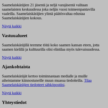
Saamelaiskäräjien 21 jäsentä ja neljä varajäsentä valitaan
saamelaisten keskuudessa joka neljäs vuosi toimeenpantavilla
vaaleilla. Saamelaiskäräjien ylintä päätösvaltaa edustaa
Saamelaiskäräjien kokous.
Näytä kaikki
Vastuualueet
Saamelaiskäräjillä t
eemme töitä koko saamen kansan eteen, jotta
saamen kielillä ja kulttuurilla olisi elintilaa myös tulevaisuudessa.
Näytä kaikki
Ajankohtaista
Saamelaiskäräjät kertoo toiminnastaan medialle ja muille
aiheistamme kiinnostuneille muun muassa tiedotteilla.
Tilaa
Saamelaiskäräjien tiedotteet sähköpostiisi
.
Näytä kaikki
Yhteystiedot