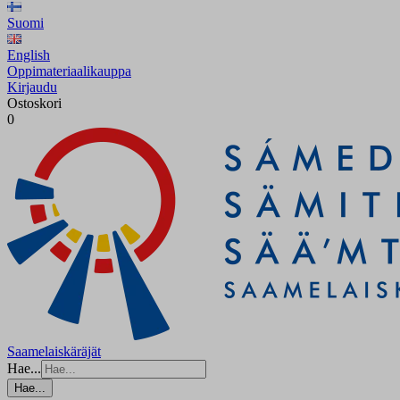
Suomi
English
Oppimateriaalikauppa
Kirjaudu
Ostoskori
0
Saamelaiskäräjät
Hae...
Hae...