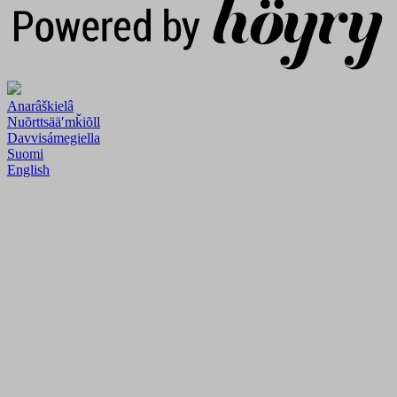
Anarâškielâ
Nuõrttsääʹmǩiõll
Davvisámegiella
Suomi
English