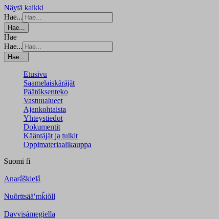
Näytä kaikki
Hae...
Hae...
Hae
Hae...
Hae...
Etusivu
Saamelaiskäräjät
Päätöksenteko
Vastuualueet
Ajankohtaista
Yhteystiedot
Dokumentit
Kääntäjät ja tulkit
Oppimateriaalikauppa
Suomi
fi
Anarâškielâ
Nuõrttsääʹmǩiõll
Davvisámegiella