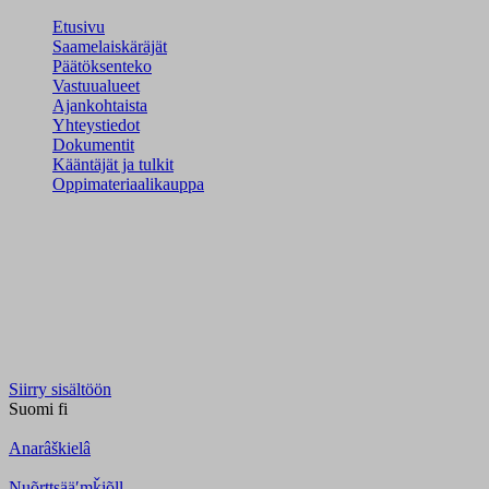
Etusivu
Saamelaiskäräjät
Päätöksenteko
Vastuualueet
Ajankohtaista
Yhteystiedot
Dokumentit
Kääntäjät ja tulkit
Oppimateriaalikauppa
Siirry sisältöön
Suomi
fi
Anarâškielâ
Nuõrttsääʹmǩiõll