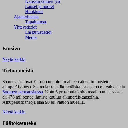
Kansainvälinen työ
Lapset ja nuoret
Hankkeet
Ajankohtaista
Tapahtumat
Yhteystiedot
Laskutustiedot
Media
Etusivu
Näytä kaikki
Tietoa meistä
Saamelaiset ovat Euroopan unionin alueen ainoa tunnustettu
alkuperäiskansa. Saamelaisten alkuperäiskansa-asema on vahvistettu
Suomen perustuslaissa
.
Noin 6 prosenttia koko maailman väestöstä
eli 476 miljoonaa ihmistä kuuluu alkuperäiskansoihin.
Alkuperäiskansoja elää 90 eri valtion alueella.
Näytä kaikki
Päätöksenteko