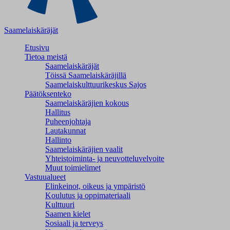
Saamelaiskäräjät
Etusivu
Tietoa meistä
Saamelaiskäräjät
Töissä Saamelaiskäräjillä
Saamelaiskulttuuri­keskus Sajos
Päätöksenteko
Saamelaiskäräjien kokous
Hallitus
Puheenjohtaja
Lautakunnat
Hallinto
Saamelaiskäräjien vaalit
Yhteistoiminta- ja neuvotteluvelvoite
Muut toimielimet
Vastuualueet
Elinkeinot, oikeus ja ympäristö
Koulutus ja oppimateriaali
Kulttuuri
Saamen kielet
Sosiaali ja terveys