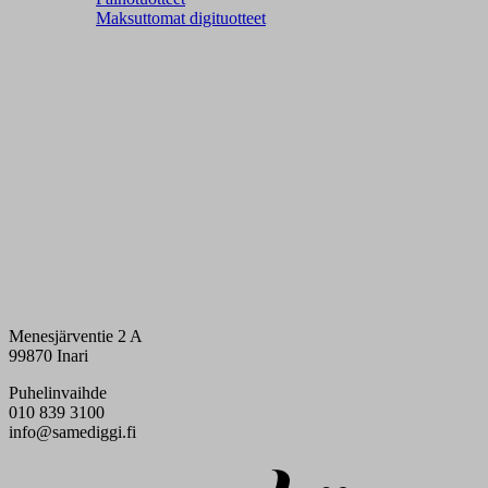
Maksuttomat digituotteet
Menesjärventie 2 A
99870 Inari
Puhelinvaihde
010 839 3100
info@samediggi.fi
Digi- ja mainostoimisto Höyry Rovaniemi ja Oulu