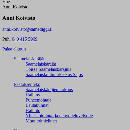
Hae
Anni Koivisto
Anni Koivisto
anni.koivisto@samediggi.fi
Puh.
040 415 5969
Palaa alkuun
Saamelaiskäräjät
Saamelaiskäräjät
Töissä Saamelaiskäräjillä
Saamelaiskulttuuri­keskus Sajos
Päätöksenteko
Saamelaiskäräjien kokous
Hallitus
Puheenjohtaja
Lautakunnat
Hallinto
Yhteistoiminta- ja neuvotteluvelvoite
Muut toimielimet