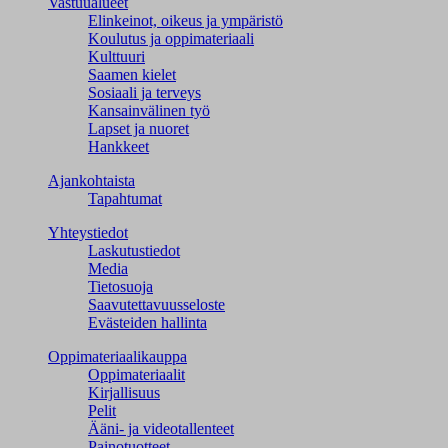
Vastuualueet
Elinkeinot, oikeus ja ympäristö
Koulutus ja oppimateriaali
Kulttuuri
Saamen kielet
Sosiaali ja terveys
Kansainvälinen työ
Lapset ja nuoret
Hankkeet
Ajankohtaista
Tapahtumat
Yhteystiedot
Laskutustiedot
Media
Tietosuoja
Saavutettavuusseloste
Evästeiden hallinta
Oppimateriaalikauppa
Oppimateriaalit
Kirjallisuus
Pelit
Ääni- ja videotallenteet
Painotuotteet