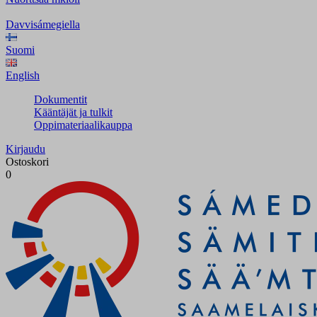
Davvisámegiella
Suomi
English
Dokumentit
Kääntäjät ja tulkit
Oppimateriaalikauppa
Kirjaudu
Ostoskori
0