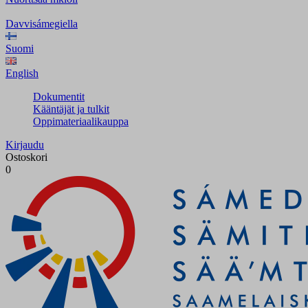
Davvisámegiella
Suomi
English
Dokumentit
Kääntäjät ja tulkit
Oppimateriaalikauppa
Kirjaudu
Ostoskori
0