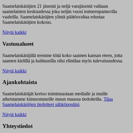
Saamelaiskäräjien 21 jäsentä ja neljä varajäsentä valitaan
saamelaisten keskuudessa joka neljäs vuosi toimeenpantavilla
vaaleilla. Saamelaiskäräjien ylintä päätösvaltaa edustaa
Saamelaiskäräjien kokous.
Näytä kaikki
Vastuualueet
Saamelaiskäräjillä t
eemme töitä koko saamen kansan eteen, jotta
saamen kielillä ja kulttuurilla olisi elintilaa myös tulevaisuudessa.
Näytä kaikki
Ajankohtaista
Saamelaiskäräjät kertoo toiminnastaan medialle ja muille
aiheistamme kiinnostuneille muun muassa tiedotteilla.
Tilaa
Saamelaiskäräjien tiedotteet sähköpostiisi
.
Näytä kaikki
Yhteystiedot