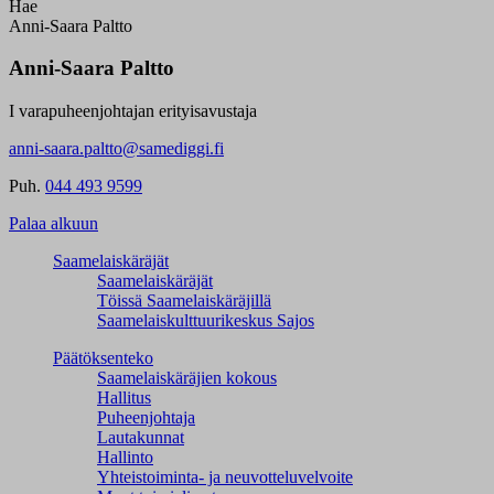
Hae
Anni-Saara Paltto
Anni-Saara Paltto
I varapuheenjohtajan erityisavustaja
anni-saara.paltto@samediggi.fi
Puh.
044 493 9599
Palaa alkuun
Saamelaiskäräjät
Saamelaiskäräjät
Töissä Saamelaiskäräjillä
Saamelaiskulttuuri­keskus Sajos
Päätöksenteko
Saamelaiskäräjien kokous
Hallitus
Puheenjohtaja
Lautakunnat
Hallinto
Yhteistoiminta- ja neuvotteluvelvoite