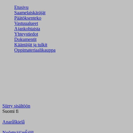
Etusivu
Saamelaiskäräjät
Päätöksenteko
Vastuualueet
Ajankohtaista
Yhteystiedot
Dokumentit
Kääntäjät ja tulkit
Oppimateriaalikauppa
Siirry sisältöön
Suomi
fi
Anarâškielâ
Nuõrttsääʹmǩiõll