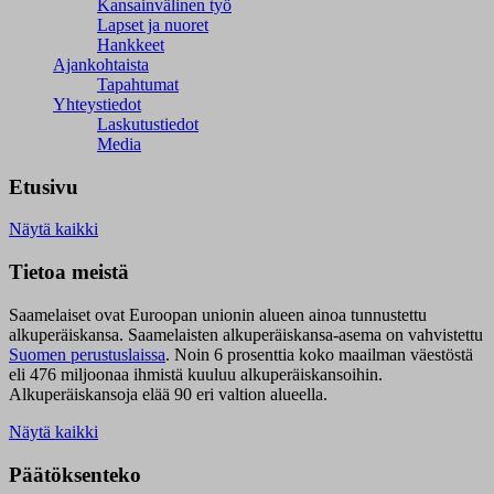
Kansainvälinen työ
Lapset ja nuoret
Hankkeet
Ajankohtaista
Tapahtumat
Yhteystiedot
Laskutustiedot
Media
Etusivu
Näytä kaikki
Tietoa meistä
Saamelaiset ovat Euroopan unionin alueen ainoa tunnustettu
alkuperäiskansa. Saamelaisten alkuperäiskansa-asema on vahvistettu
Suomen perustuslaissa
.
Noin 6 prosenttia koko maailman väestöstä
eli 476 miljoonaa ihmistä kuuluu alkuperäiskansoihin.
Alkuperäiskansoja elää 90 eri valtion alueella.
Näytä kaikki
Päätöksenteko