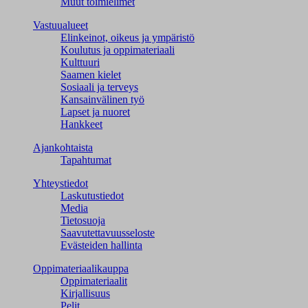
Muut toimielimet
Vastuualueet
Elinkeinot, oikeus ja ympäristö
Koulutus ja oppimateriaali
Kulttuuri
Saamen kielet
Sosiaali ja terveys
Kansainvälinen työ
Lapset ja nuoret
Hankkeet
Ajankohtaista
Tapahtumat
Yhteystiedot
Laskutustiedot
Media
Tietosuoja
Saavutettavuusseloste
Evästeiden hallinta
Oppimateriaalikauppa
Oppimateriaalit
Kirjallisuus
Pelit