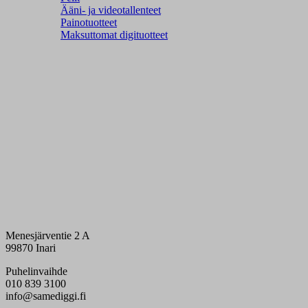
Ääni- ja videotallenteet
Painotuotteet
Maksuttomat digituotteet
Menesjärventie 2 A
99870 Inari
Puhelinvaihde
010 839 3100
info@samediggi.fi