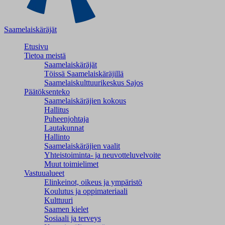
Saamelaiskäräjät
Etusivu
Tietoa meistä
Saamelaiskäräjät
Töissä Saamelaiskäräjillä
Saamelaiskulttuuri­keskus Sajos
Päätöksenteko
Saamelaiskäräjien kokous
Hallitus
Puheenjohtaja
Lautakunnat
Hallinto
Saamelaiskäräjien vaalit
Yhteistoiminta- ja neuvotteluvelvoite
Muut toimielimet
Vastuualueet
Elinkeinot, oikeus ja ympäristö
Koulutus ja oppimateriaali
Kulttuuri
Saamen kielet
Sosiaali ja terveys