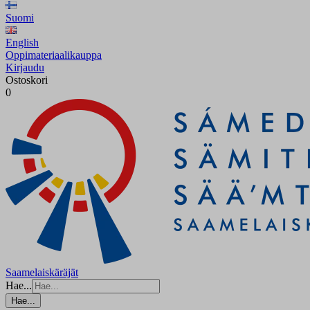
Suomi
English
Oppimateriaalikauppa
Kirjaudu
Ostoskori
0
Saamelaiskäräjät
Hae...
Hae...