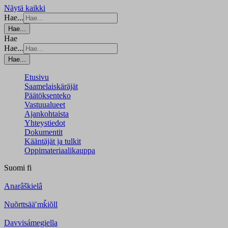
Näytä kaikki
Hae...
Hae...
Hae
Hae...
Hae...
Etusivu
Saamelaiskäräjät
Päätöksenteko
Vastuualueet
Ajankohtaista
Yhteystiedot
Dokumentit
Kääntäjät ja tulkit
Oppimateriaalikauppa
Suomi
fi
Anarâškielâ
Nuõrttsääʹmǩiõll
Davvisámegiella