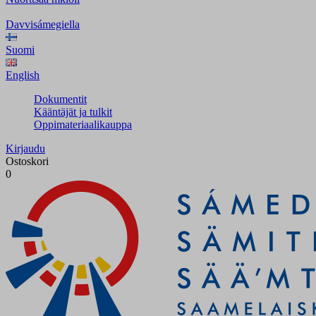
Davvisámegiella
Suomi
English
Dokumentit
Kääntäjät ja tulkit
Oppimateriaalikauppa
Kirjaudu
Ostoskori
0