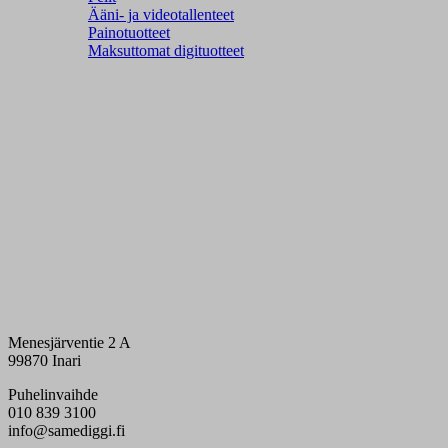
Ääni- ja videotallenteet
Painotuotteet
Maksuttomat digituotteet
Menesjärventie 2 A
99870 Inari
Puhelinvaihde
010 839 3100
info@samediggi.fi