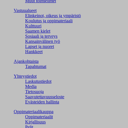
Muut toimielimet
Vastuualueet
Elinkeinot, oikeus ja ympäristö
Koulutus ja oppimateriaali
Kulttuuri
Saamen kielet
Sosiaali ja terveys
Kansainvälinen työ
Lapset ja nuoret
Hankkeet
Ajankohtaista
Tapahtumat
Yhteystiedot
Laskutustiedot
Media
Tietosuoja
Saavutettavuusseloste
Evästeiden hallinta
Oppimateriaalikauppa
Oppimateriaalit
Kirjallisuus
Pelit