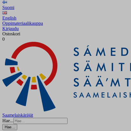
Suomi
English
Oppimateriaalikauppa
Kirjaudu
Ostoskori
0
Saamelaiskäräjät
Hae...
Hae...