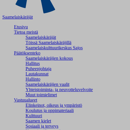
Saamelaiskäräjät
Etusivu
Tietoa meistä
Saamelaiskäräjät
Töissä Saamelaiskäräjillä
Saamelaiskulttuuri­keskus Sajos
Päätöksenteko
Saamelaiskäräjien kokous
Hallitus
Puheenjohtaja
Lautakunnat
Hallinto
Saamelaiskäräjien vaalit
Yhteistoiminta- ja neuvotteluvelvoite
Muut toimielimet
Vastuualueet
Elinkeinot, oikeus ja ympäristö
Koulutus ja oppimateriaali
Kulttuuri
Saamen kielet
Sosiaali ja terveys