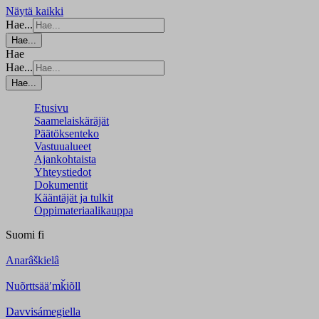
Näytä kaikki
Hae...
Hae...
Hae
Hae...
Hae...
Etusivu
Saamelaiskäräjät
Päätöksenteko
Vastuualueet
Ajankohtaista
Yhteystiedot
Dokumentit
Kääntäjät ja tulkit
Oppimateriaalikauppa
Suomi
fi
Anarâškielâ
Nuõrttsääʹmǩiõll
Davvisámegiella