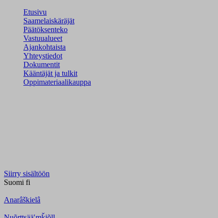
Etusivu
Saamelaiskäräjät
Päätöksenteko
Vastuualueet
Ajankohtaista
Yhteystiedot
Dokumentit
Kääntäjät ja tulkit
Oppimateriaalikauppa
Siirry sisältöön
Suomi
fi
Anarâškielâ
Nuõrttsääʹmǩiõll