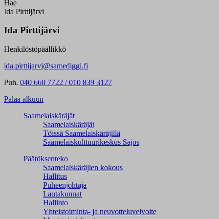
Hae
Ida Pirttijärvi
Ida Pirttijärvi
Henkilöstöpäällikkö
ida.pirttijarvi@samediggi.fi
Puh.
040 660 7722 / 010 839 3127
Palaa alkuun
Saamelaiskäräjät
Saamelaiskäräjät
Töissä Saamelaiskäräjillä
Saamelaiskulttuuri­keskus Sajos
Päätöksenteko
Saamelaiskäräjien kokous
Hallitus
Puheenjohtaja
Lautakunnat
Hallinto
Yhteistoiminta- ja neuvotteluvelvoite