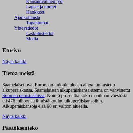
Kansainvälinen työ
Lapset ja nuoret
Hankkeet
Ajankohtaista
Tapahtumat
Yhteystiedot
Laskutustiedot
Media
Etusivu
Näytä kaikki
Tietoa meistä
Saamelaiset ovat Euroopan unionin alueen ainoa tunnustettu
alkuperäiskansa. Saamelaisten alkuperäiskansa-asema on vahvistettu
Suomen perustuslaissa
.
Noin 6 prosenttia koko maailman väestöstä
eli 476 miljoonaa ihmistä kuuluu alkuperäiskansoihin.
Alkuperäiskansoja elää 90 eri valtion alueella.
Näytä kaikki
Päätöksenteko