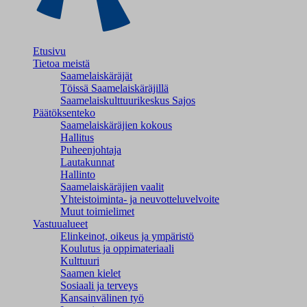
Etusivu
Tietoa meistä
Saamelaiskäräjät
Töissä Saamelaiskäräjillä
Saamelaiskulttuuri­keskus Sajos
Päätöksenteko
Saamelaiskäräjien kokous
Hallitus
Puheenjohtaja
Lautakunnat
Hallinto
Saamelaiskäräjien vaalit
Yhteistoiminta- ja neuvotteluvelvoite
Muut toimielimet
Vastuualueet
Elinkeinot, oikeus ja ympäristö
Koulutus ja oppimateriaali
Kulttuuri
Saamen kielet
Sosiaali ja terveys
Kansainvälinen työ