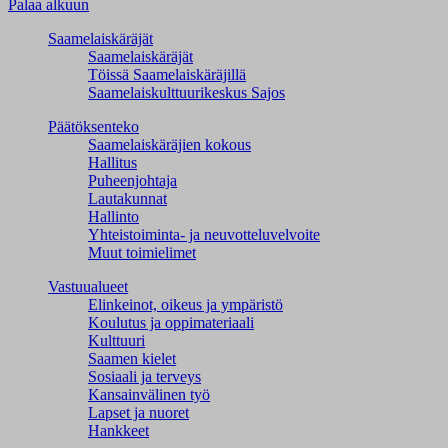
Palaa alkuun
Saamelaiskäräjät
Saamelaiskäräjät
Töissä Saamelaiskäräjillä
Saamelaiskulttuuri­keskus Sajos
Päätöksenteko
Saamelaiskäräjien kokous
Hallitus
Puheenjohtaja
Lautakunnat
Hallinto
Yhteistoiminta- ja neuvotteluvelvoite
Muut toimielimet
Vastuualueet
Elinkeinot, oikeus ja ympäristö
Koulutus ja oppimateriaali
Kulttuuri
Saamen kielet
Sosiaali ja terveys
Kansainvälinen työ
Lapset ja nuoret
Hankkeet