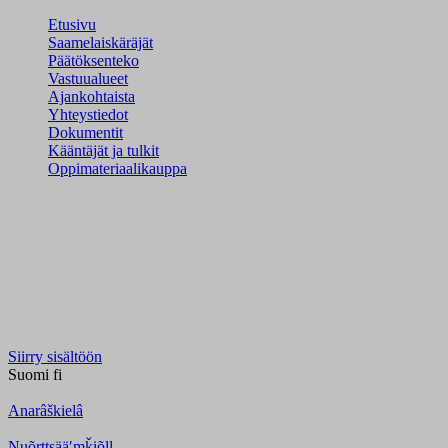
Etusivu
Saamelaiskäräjät
Päätöksenteko
Vastuualueet
Ajankohtaista
Yhteystiedot
Dokumentit
Kääntäjät ja tulkit
Oppimateriaalikauppa
Siirry sisältöön
Suomi
fi
Anarâškielâ
Nuõrttsääʹmǩiõll