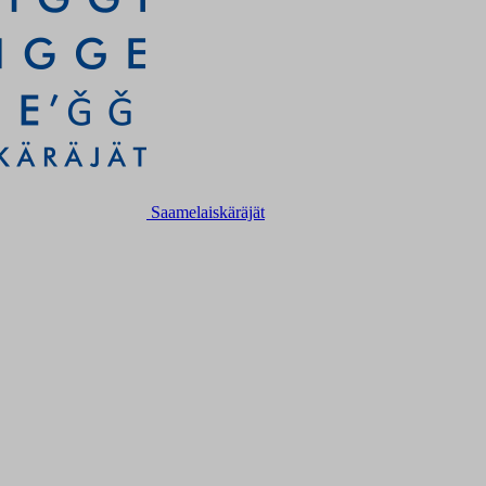
Saamelaiskäräjät