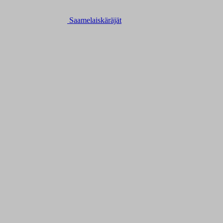
Saamelaiskäräjät