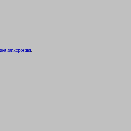
teet sähköpostiisi
.