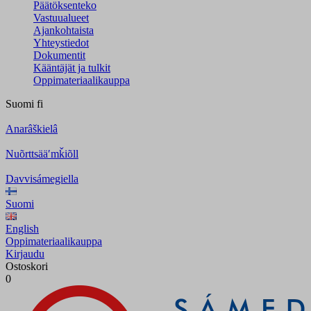
Päätöksenteko
Vastuualueet
Ajankohtaista
Yhteystiedot
Dokumentit
Kääntäjät ja tulkit
Oppimateriaalikauppa
Suomi
fi
Anarâškielâ
Nuõrttsääʹmǩiõll
Davvisámegiella
Suomi
English
Oppimateriaalikauppa
Kirjaudu
Ostoskori
0