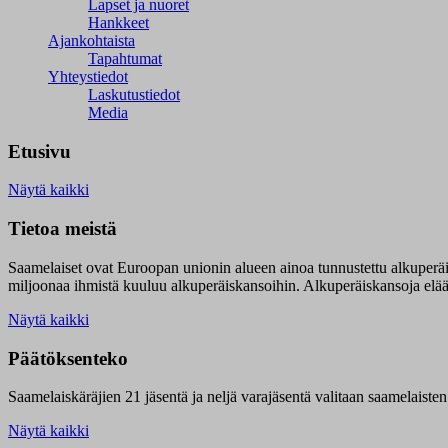
Lapset ja nuoret
Hankkeet
Ajankohtaista
Tapahtumat
Yhteystiedot
Laskutustiedot
Media
Etusivu
Näytä kaikki
Tietoa meistä
Saamelaiset ovat Euroopan unionin alueen ainoa tunnustettu alkuperä
miljoonaa ihmistä kuuluu alkuperäiskansoihin. Alkuperäiskansoja elää 9
Näytä kaikki
Päätöksenteko
Saamelaiskäräjien 21 jäsentä ja neljä varajäsentä valitaan saamelaiste
Näytä kaikki