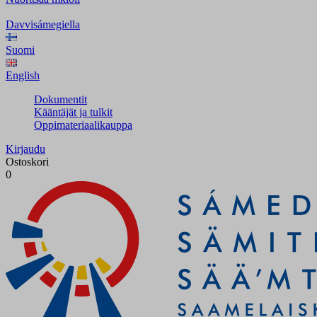
Davvisámegiella
Suomi
English
Dokumentit
Kääntäjät ja tulkit
Oppimateriaalikauppa
Kirjaudu
Ostoskori
0