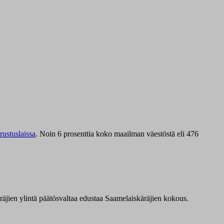
ustuslaissa
.
Noin 6 prosenttia koko maailman väestöstä eli 476
äräjien ylintä päätösvaltaa edustaa Saamelaiskäräjien kokous.