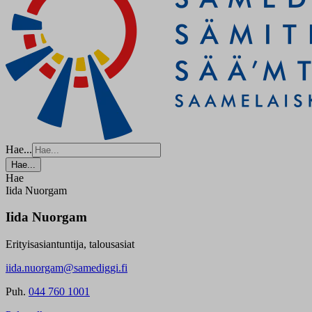
Hae...
Hae...
Hae
Iida Nuorgam
Iida Nuorgam
Erityisasiantuntija, talousasiat
iida.nuorgam@samediggi.fi
Puh.
044 760 1001