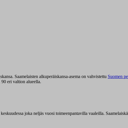
iskansa. Saamelaisten alkuperäiskansa-asema on vahvistettu
Suomen per
0 eri valtion alueella.
n keskuudessa joka neljäs vuosi toimeenpantavilla vaaleilla. Saamelaisk