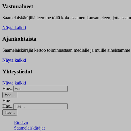
Vastuualueet
Saamelaiskäräjillä t
eemme töitä koko saamen kansan eteen, jotta saamen 
Näytä kaikki
Ajankohtaista
Saamelaiskäräjät kertoo toiminnastaan medialle ja muille aiheistamme 
Näytä kaikki
Yhteystiedot
Näytä kaikki
Hae...
Hae...
Hae
Hae...
Hae...
Etusivu
Saamelaiskäräjät