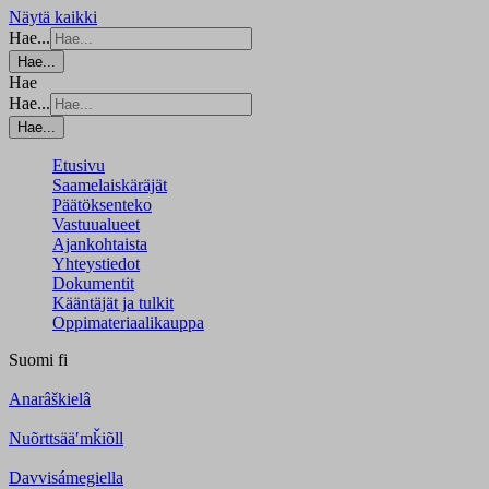
Näytä kaikki
Hae...
Hae...
Hae
Hae...
Hae...
Etusivu
Saamelaiskäräjät
Päätöksenteko
Vastuualueet
Ajankohtaista
Yhteystiedot
Dokumentit
Kääntäjät ja tulkit
Oppimateriaalikauppa
Suomi
fi
Anarâškielâ
Nuõrttsääʹmǩiõll
Davvisámegiella