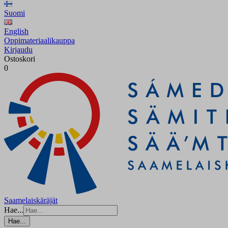
Suomi
English
Oppimateriaalikauppa
Kirjaudu
Ostoskori
0
Saamelaiskäräjät
Hae...
Hae...