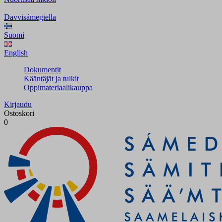
Davvisámegiella
Suomi
English
Dokumentit
Kääntäjät ja tulkit
Oppimateriaalikauppa
Kirjaudu
Ostoskori
0