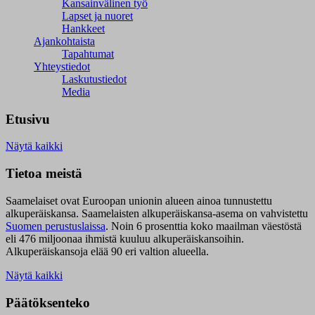
Kansainvälinen työ
Lapset ja nuoret
Hankkeet
Ajankohtaista
Tapahtumat
Yhteystiedot
Laskutustiedot
Media
Etusivu
Näytä kaikki
Tietoa meistä
Saamelaiset ovat Euroopan unionin alueen ainoa tunnustettu
alkuperäiskansa. Saamelaisten alkuperäiskansa-asema on vahvistettu
Suomen perustuslaissa
.
Noin 6 prosenttia koko maailman väestöstä
eli 476 miljoonaa ihmistä kuuluu alkuperäiskansoihin.
Alkuperäiskansoja elää 90 eri valtion alueella.
Näytä kaikki
Päätöksenteko