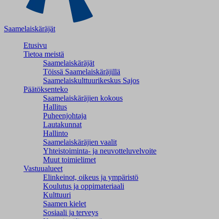
Saamelaiskäräjät
Etusivu
Tietoa meistä
Saamelaiskäräjät
Töissä Saamelaiskäräjillä
Saamelaiskulttuuri­keskus Sajos
Päätöksenteko
Saamelaiskäräjien kokous
Hallitus
Puheenjohtaja
Lautakunnat
Hallinto
Saamelaiskäräjien vaalit
Yhteistoiminta- ja neuvotteluvelvoite
Muut toimielimet
Vastuualueet
Elinkeinot, oikeus ja ympäristö
Koulutus ja oppimateriaali
Kulttuuri
Saamen kielet
Sosiaali ja terveys