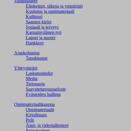
Vastuualueet
Elinkeinot, oikeus ja ympäristö
Koulutus ja oppimateriaali
Kulttuuri
Saamen kielet
Sosiaali ja terveys
Kansainvälinen työ
Lapset ja nuoret
Hankkeet
Ajankohtaista
Tapahtumat
Yhteystiedot
Laskutustiedot
Media
Tietosuoja
Saavutettavuusseloste
Evästeiden hallinta
Oppimateriaalikauppa
Oppimateriaalit
Kirjallisuus
Pelit
Ääni- ja videotallenteet
Painotuotteet