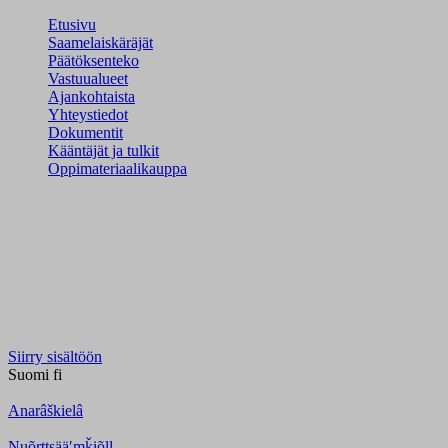
Etusivu
Saamelaiskäräjät
Päätöksenteko
Vastuualueet
Ajankohtaista
Yhteystiedot
Dokumentit
Kääntäjät ja tulkit
Oppimateriaalikauppa
Siirry sisältöön
Suomi
fi
Anarâškielâ
Nuõrttsääʹmǩiõll