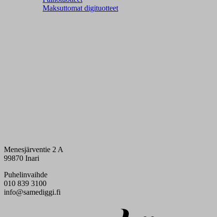
Maksuttomat digituotteet
Menesjärventie 2 A
99870 Inari
Puhelinvaihde
010 839 3100
info@samediggi.fi
Digi- ja mainostoimisto Höyry Rovaniemi ja Oulu