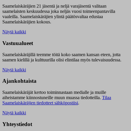
Saamelaiskäräjien 21 jäsentä ja neljä varajäsentä valitaan
saamelaisten keskuudessa joka neljäs vuosi toimeenpantavilla
vaaleilla. Saamelaiskäräjien ylintä päätösvaltaa edustaa
Saamelaiskäräjien kokous.
Näytä kaikki
Vastuualueet
Saamelaiskäräjillä t
eemme töitä koko saamen kansan eteen, jotta
saamen kielillä ja kulttuurilla olisi elintilaa myös tulevaisuudessa.
Näytä kaikki
Ajankohtaista
Saamelaiskäräjät kertoo toiminnastaan medialle ja muille
aiheistamme kiinnostuneille muun muassa tiedotteilla.
Tilaa
Saamelaiskäräjien tiedotteet sähköpostiisi
.
Näytä kaikki
Yhteystiedot