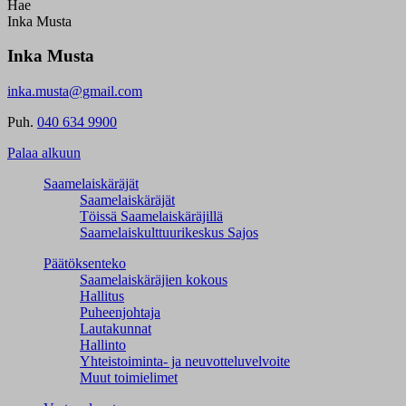
Hae
Inka Musta
Inka Musta
inka.musta@gmail.com
Puh.
040 634 9900
Palaa alkuun
Saamelaiskäräjät
Saamelaiskäräjät
Töissä Saamelaiskäräjillä
Saamelaiskulttuuri­keskus Sajos
Päätöksenteko
Saamelaiskäräjien kokous
Hallitus
Puheenjohtaja
Lautakunnat
Hallinto
Yhteistoiminta- ja neuvotteluvelvoite
Muut toimielimet