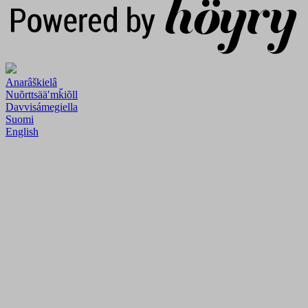
Anarâškielâ
Nuõrttsääʹmǩiõll
Davvisámegiella
Suomi
English