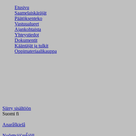
Etusivu
Saamelaiskäräjät
Päätöksenteko
Vastuualueet
Ajankohtaista
Yhteystiedot
Dokumentit
Kääntäjät ja tulkit
Oppimateriaalikauppa
Siirry sisältöön
Suomi
fi
Anarâškielâ
Nuõrttsääʹmǩiõll