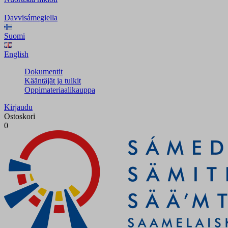
Davvisámegiella
Suomi
English
Dokumentit
Kääntäjät ja tulkit
Oppimateriaalikauppa
Kirjaudu
Ostoskori
0