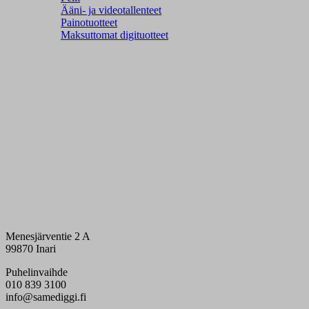
Ääni- ja videotallenteet
Painotuotteet
Maksuttomat digituotteet
Menesjärventie 2 A
99870 Inari
Puhelinvaihde
010 839 3100
info@samediggi.fi