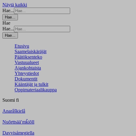
Näytä kaikki
Hae...
Hae...
Hae
Hae...
Hae...
Etusivu
Saamelaiskäräjät
Päätöksenteko
Vastuualueet
Ajankohtaista
Yhteystiedot
Dokumentit
Kääntäjät ja tulkit
Oppimateriaalikauppa
Suomi
fi
Anarâškielâ
Nuõrttsääʹmǩiõll
Davvisámegiella