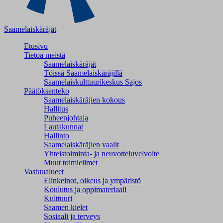
Saamelaiskäräjät
Etusivu
Tietoa meistä
Saamelaiskäräjät
Töissä Saamelaiskäräjillä
Saamelaiskulttuuri­keskus Sajos
Päätöksenteko
Saamelaiskäräjien kokous
Hallitus
Puheenjohtaja
Lautakunnat
Hallinto
Saamelaiskäräjien vaalit
Yhteistoiminta- ja neuvotteluvelvoite
Muut toimielimet
Vastuualueet
Elinkeinot, oikeus ja ympäristö
Koulutus ja oppimateriaali
Kulttuuri
Saamen kielet
Sosiaali ja terveys