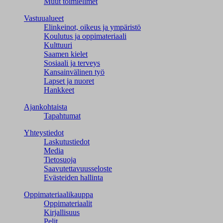
Muut toimielimet
Vastuualueet
Elinkeinot, oikeus ja ympäristö
Koulutus ja oppimateriaali
Kulttuuri
Saamen kielet
Sosiaali ja terveys
Kansainvälinen työ
Lapset ja nuoret
Hankkeet
Ajankohtaista
Tapahtumat
Yhteystiedot
Laskutustiedot
Media
Tietosuoja
Saavutettavuusseloste
Evästeiden hallinta
Oppimateriaalikauppa
Oppimateriaalit
Kirjallisuus
Pelit