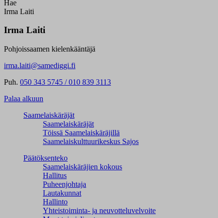
Hae
Irma Laiti
Irma Laiti
Pohjoissaamen kielenkääntäjä
irma.laiti@samediggi.fi
Puh.
050 343 5745 / 010 839 3113
Palaa alkuun
Saamelaiskäräjät
Saamelaiskäräjät
Töissä Saamelaiskäräjillä
Saamelaiskulttuuri­keskus Sajos
Päätöksenteko
Saamelaiskäräjien kokous
Hallitus
Puheenjohtaja
Lautakunnat
Hallinto
Yhteistoiminta- ja neuvotteluvelvoite