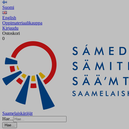
Suomi
English
Oppimateriaalikauppa
Kirjaudu
Ostoskori
0
Saamelaiskäräjät
Hae...
Hae...