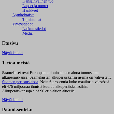
Kansainvälinen työ
Lapset ja nuoret
Hankkeet
Ajankohtaista
Tapahtumat
Yhteystiedot
Laskutustiedot
Media
Etusivu
Näytä kaikki
Tietoa meistä
Saamelaiset ovat Euroopan unionin alueen ainoa tunnustettu
alkuperäiskansa. Saamelaisten alkuperäiskansa-asema on vahvistettu
Suomen perustuslaissa
.
Noin 6 prosenttia koko maailman väestöstä
eli 476 miljoonaa ihmistä kuuluu alkuperäiskansoihin.
Alkuperäiskansoja elää 90 eri valtion alueella.
Näytä kaikki
Päätöksenteko