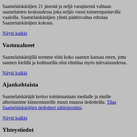
Saamelaiskäräjien 21 jäsentä ja neljä varajäsentä valitaan
saamelaisten keskuudessa joka neljäs vuosi toimeenpantavilla
vaaleilla. Saamelaiskäräjien ylintä päätösvaltaa edustaa
Saamelaiskäräjien kokous.
Näytä kaikki
Vastuualueet
Saamelaiskäräjillä t
eemme töitä koko saamen kansan eteen, jotta
saamen kielillä ja kulttuurilla olisi elintilaa myös tulevaisuudessa.
Näytä kaikki
Ajankohtaista
Saamelaiskäräjät kertoo toiminnastaan medialle ja muille
aiheistamme kiinnostuneille muun muassa tiedotteilla.
Tilaa
Saamelaiskäräjien tiedotteet sähköpostiisi
.
Näytä kaikki
Yhteystiedot