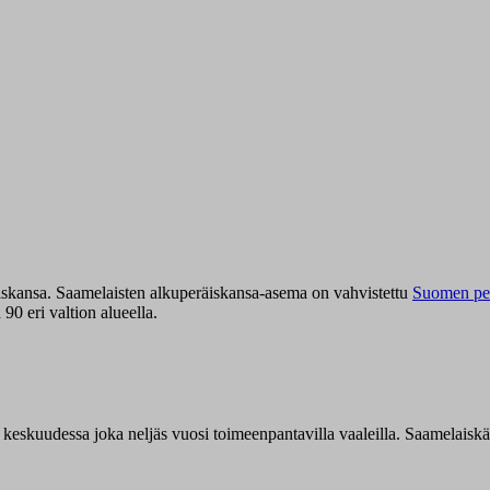
iskansa. Saamelaisten alkuperäiskansa-asema on vahvistettu
Suomen per
0 eri valtion alueella.
n keskuudessa joka neljäs vuosi toimeenpantavilla vaaleilla. Saamelaisk