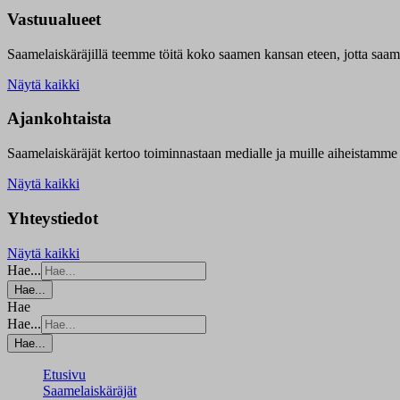
Vastuualueet
Saamelaiskäräjillä t
eemme töitä koko saamen kansan eteen, jotta saamen 
Näytä kaikki
Ajankohtaista
Saamelaiskäräjät kertoo toiminnastaan medialle ja muille aiheistamme 
Näytä kaikki
Yhteystiedot
Näytä kaikki
Hae...
Hae...
Hae
Hae...
Hae...
Etusivu
Saamelaiskäräjät