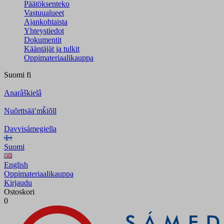
Päätöksenteko
Vastuualueet
Ajankohtaista
Yhteystiedot
Dokumentit
Kääntäjät ja tulkit
Oppimateriaalikauppa
Suomi
fi
Anarâškielâ
Nuõrttsääʹmǩiõll
Davvisámegiella
Suomi
English
Oppimateriaalikauppa
Kirjaudu
Ostoskori
0