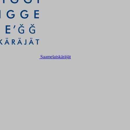
Saamelaiskäräjät