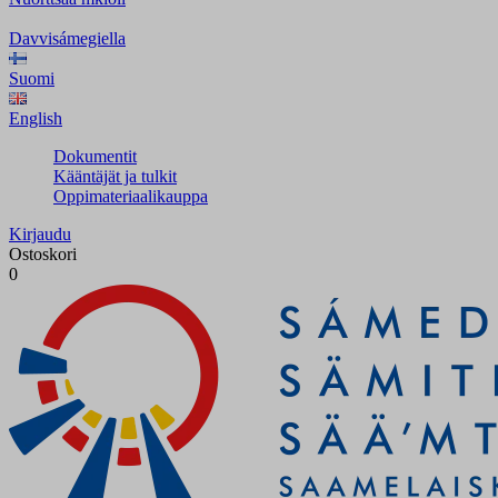
Davvisámegiella
Suomi
English
Dokumentit
Kääntäjät ja tulkit
Oppimateriaalikauppa
Kirjaudu
Ostoskori
0