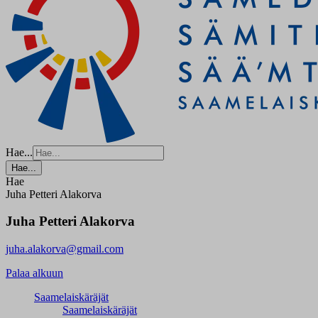
Hae...
Hae...
Hae
Juha Petteri Alakorva
Juha Petteri Alakorva
juha.alakorva@gmail.com
Palaa alkuun
Saamelaiskäräjät
Saamelaiskäräjät