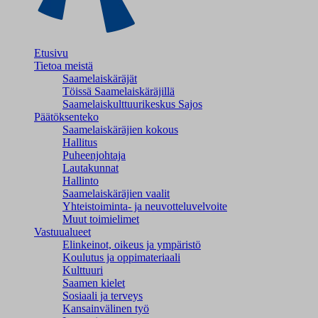
Etusivu
Tietoa meistä
Saamelaiskäräjät
Töissä Saamelaiskäräjillä
Saamelaiskulttuuri­keskus Sajos
Päätöksenteko
Saamelaiskäräjien kokous
Hallitus
Puheenjohtaja
Lautakunnat
Hallinto
Saamelaiskäräjien vaalit
Yhteistoiminta- ja neuvotteluvelvoite
Muut toimielimet
Vastuualueet
Elinkeinot, oikeus ja ympäristö
Koulutus ja oppimateriaali
Kulttuuri
Saamen kielet
Sosiaali ja terveys
Kansainvälinen työ