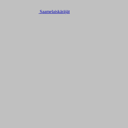
Saamelaiskäräjät