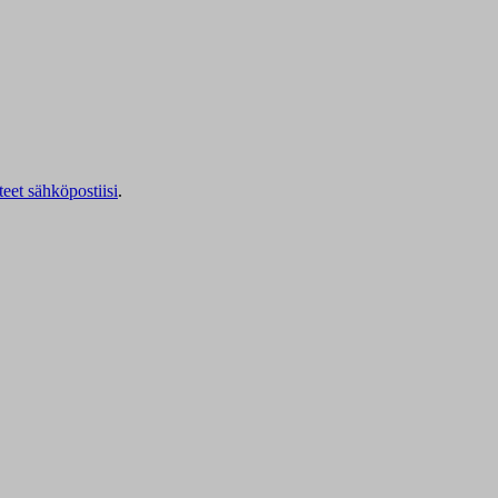
teet sähköpostiisi
.