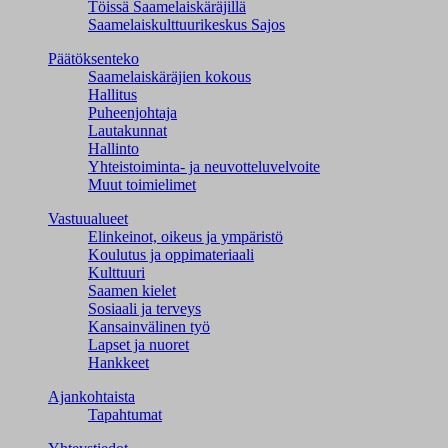
Töissä Saamelaiskäräjillä
Saamelaiskulttuuri­keskus Sajos
Päätöksenteko
Saamelaiskäräjien kokous
Hallitus
Puheenjohtaja
Lautakunnat
Hallinto
Yhteistoiminta- ja neuvotteluvelvoite
Muut toimielimet
Vastuualueet
Elinkeinot, oikeus ja ympäristö
Koulutus ja oppimateriaali
Kulttuuri
Saamen kielet
Sosiaali ja terveys
Kansainvälinen työ
Lapset ja nuoret
Hankkeet
Ajankohtaista
Tapahtumat