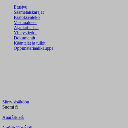
Etusivu
Saamelaiskäräjät
Päätöksenteko
Vastuualueet
Ajankohtaista
Yhteystiedot
Dokumentit
Kääntäjät ja tulkit
Oppimateriaalikauppa
Siirry sisältöön
Suomi
fi
Anarâškielâ
Nuõrttsääʹmǩiõll