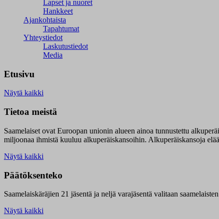
Lapset ja nuoret
Hankkeet
Ajankohtaista
Tapahtumat
Yhteystiedot
Laskutustiedot
Media
Etusivu
Näytä kaikki
Tietoa meistä
Saamelaiset ovat Euroopan unionin alueen ainoa tunnustettu alkuperä
miljoonaa ihmistä kuuluu alkuperäiskansoihin. Alkuperäiskansoja elää 9
Näytä kaikki
Päätöksenteko
Saamelaiskäräjien 21 jäsentä ja neljä varajäsentä valitaan saamelaiste
Näytä kaikki