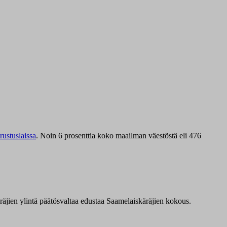
ustuslaissa
.
Noin 6 prosenttia koko maailman väestöstä eli 476
äräjien ylintä päätösvaltaa edustaa Saamelaiskäräjien kokous.