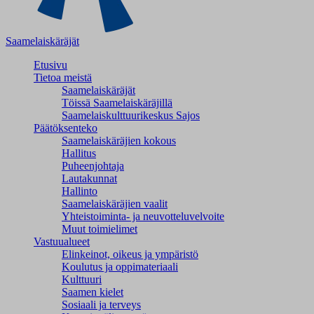
Saamelaiskäräjät
Etusivu
Tietoa meistä
Saamelaiskäräjät
Töissä Saamelaiskäräjillä
Saamelaiskulttuuri­keskus Sajos
Päätöksenteko
Saamelaiskäräjien kokous
Hallitus
Puheenjohtaja
Lautakunnat
Hallinto
Saamelaiskäräjien vaalit
Yhteistoiminta- ja neuvotteluvelvoite
Muut toimielimet
Vastuualueet
Elinkeinot, oikeus ja ympäristö
Koulutus ja oppimateriaali
Kulttuuri
Saamen kielet
Sosiaali ja terveys