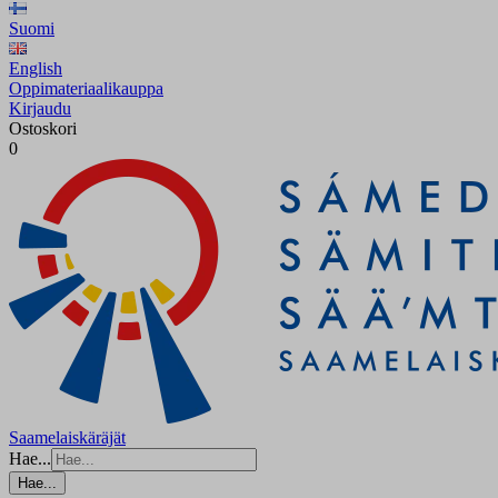
Suomi
English
Oppimateriaalikauppa
Kirjaudu
Ostoskori
0
Saamelaiskäräjät
Hae...
Hae...