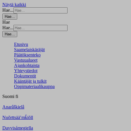
Näytä kaikki
Hae...
Hae...
Hae
Hae...
Hae...
Etusivu
Saamelaiskäräjät
Päätöksenteko
Vastuualueet
Ajankohtaista
Yhteystiedot
Dokumentit
Kääntäjät ja tulkit
Oppimateriaalikauppa
Suomi
fi
Anarâškielâ
Nuõrttsääʹmǩiõll
Davvisámegiella