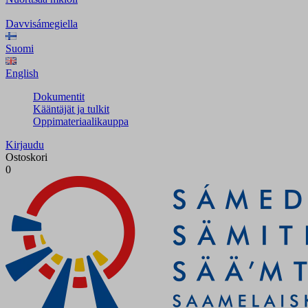
Davvisámegiella
Suomi
English
Dokumentit
Kääntäjät ja tulkit
Oppimateriaalikauppa
Kirjaudu
Ostoskori
0