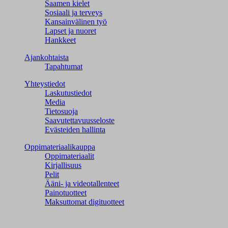
Saamen kielet
Sosiaali ja terveys
Kansainvälinen työ
Lapset ja nuoret
Hankkeet
Ajankohtaista
Tapahtumat
Yhteystiedot
Laskutustiedot
Media
Tietosuoja
Saavutettavuusseloste
Evästeiden hallinta
Oppimateriaalikauppa
Oppimateriaalit
Kirjallisuus
Pelit
Ääni- ja videotallenteet
Painotuotteet
Maksuttomat digituotteet