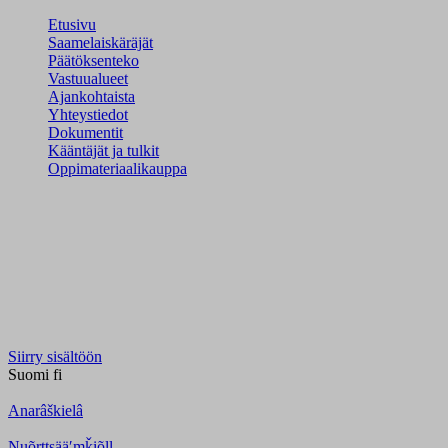
Etusivu
Saamelaiskäräjät
Päätöksenteko
Vastuualueet
Ajankohtaista
Yhteystiedot
Dokumentit
Kääntäjät ja tulkit
Oppimateriaalikauppa
Siirry sisältöön
Suomi
fi
Anarâškielâ
Nuõrttsääʹmǩiõll