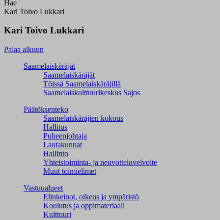
Hae
Kari Toivo Lukkari
Kari Toivo Lukkari
Palaa alkuun
Saamelaiskäräjät
Saamelaiskäräjät
Töissä Saamelaiskäräjillä
Saamelaiskulttuuri­keskus Sajos
Päätöksenteko
Saamelaiskäräjien kokous
Hallitus
Puheenjohtaja
Lautakunnat
Hallinto
Yhteistoiminta- ja neuvotteluvelvoite
Muut toimielimet
Vastuualueet
Elinkeinot, oikeus ja ympäristö
Koulutus ja oppimateriaali
Kulttuuri