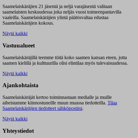
Saamelaiskäräjien 21 jäsentä ja neljä varajäsentä valitaan
saamelaisten keskuudessa joka neljäs vuosi toimeenpantavilla
vaaleilla. Saamelaiskäräjien ylintä päätösvaltaa edustaa
Saamelaiskäräjien kokous.
Näytä kaikki
Vastuualueet
Saamelaiskäräjillä t
eemme töitä koko saamen kansan eteen, jotta
saamen kielillä ja kulttuurilla olisi elintilaa myös tulevaisuudessa.
Näytä kaikki
Ajankohtaista
Saamelaiskäräjät kertoo toiminnastaan medialle ja muille
aiheistamme kiinnostuneille muun muassa tiedotteilla.
Tilaa
Saamelaiskäräjien tiedotteet sähköpostiisi
.
Näytä kaikki
Yhteystiedot