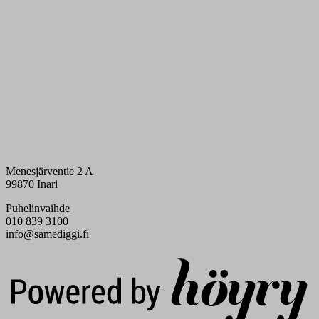
Menesjärventie 2 A
99870 Inari
Puhelinvaihde
010 839 3100
info@samediggi.fi
Digi- ja mainostoimisto Höyry Rovaniemi ja Oulu