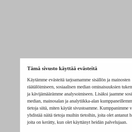
Tämä sivusto käyttää evästeitä
Käytämme evästeitä tarjoamamme sisällön ja mainosten
räätälöimiseen, sosiaalisen median ominaisuuksien tuke
ja kävijämäärämme analysoimiseen. Lisäksi jaamme sosi
median, mainosalan ja analytiikka-alan kumppaneillem
tietoja siitä, miten käytät sivustoamme. Kumppanimme v
yhdistää näitä tietoja muihin tietoihin, joita olet antanut he
joita on kerätty, kun olet käyttänyt heidän palvelujaan.