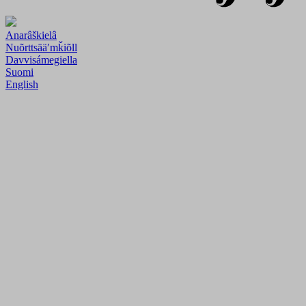
Anarâškielâ
Nuõrttsääʹmǩiõll
Davvisámegiella
Suomi
English