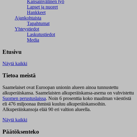
Kansainvälinen työ
Lapset ja nuoret
Hankkeet
Ajankohtaista
Tapahtumat
Yhteystiedot
Laskutustiedot
Media
Etusivu
Näytä kaikki
Tietoa meistä
Saamelaiset ovat Euroopan unionin alueen ainoa tunnustettu
alkuperäiskansa. Saamelaisten alkuperäiskansa-asema on vahvistettu
Suomen perustuslaissa
.
Noin 6 prosenttia koko maailman väestöstä
eli 476 miljoonaa ihmistä kuuluu alkuperäiskansoihin.
Alkuperäiskansoja elää 90 eri valtion alueella.
Näytä kaikki
Päätöksenteko