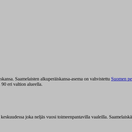
iskansa. Saamelaisten alkuperäiskansa-asema on vahvistettu
Suomen per
0 eri valtion alueella.
n keskuudessa joka neljäs vuosi toimeenpantavilla vaaleilla. Saamelaisk