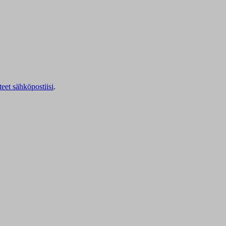
teet sähköpostiisi
.