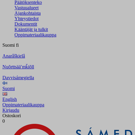
Päätöksenteko
Vastuualueet
Ajankohtaista
Yhteystiedot
Dokumentit
Kääntäjät ja tulkit
Oppimateriaalikauppa
Suomi
fi
Anarâškielâ
Nuõrttsääʹmǩiõll
Davvisámegiella
Suomi
English
Oppimateriaalikauppa
Kirjaudu
Ostoskori
0