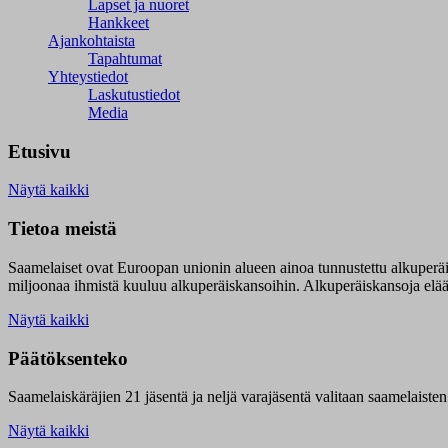
Lapset ja nuoret
Hankkeet
Ajankohtaista
Tapahtumat
Yhteystiedot
Laskutustiedot
Media
Etusivu
Näytä kaikki
Tietoa meistä
Saamelaiset ovat Euroopan unionin alueen ainoa tunnustettu alkuperä
miljoonaa ihmistä kuuluu alkuperäiskansoihin. Alkuperäiskansoja elää 9
Näytä kaikki
Päätöksenteko
Saamelaiskäräjien 21 jäsentä ja neljä varajäsentä valitaan saamelaiste
Näytä kaikki