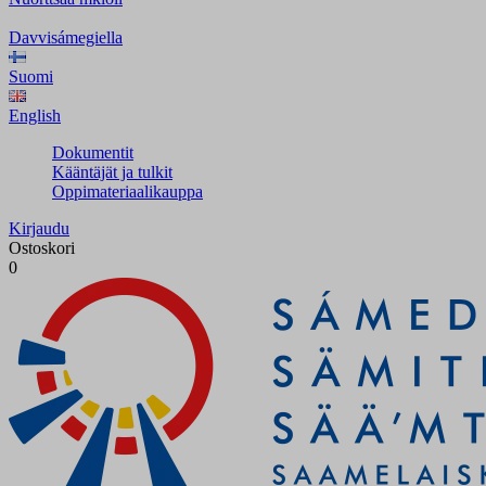
Davvisámegiella
Suomi
English
Dokumentit
Kääntäjät ja tulkit
Oppimateriaalikauppa
Kirjaudu
Ostoskori
0