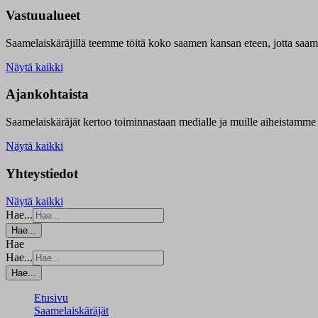
Vastuualueet
Saamelaiskäräjillä t
eemme töitä koko saamen kansan eteen, jotta saamen 
Näytä kaikki
Ajankohtaista
Saamelaiskäräjät kertoo toiminnastaan medialle ja muille aiheistamme 
Näytä kaikki
Yhteystiedot
Näytä kaikki
Hae...
Hae...
Hae
Hae...
Hae...
Etusivu
Saamelaiskäräjät