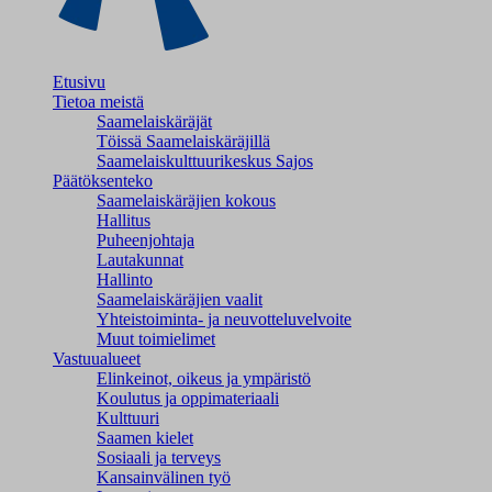
Etusivu
Tietoa meistä
Saamelaiskäräjät
Töissä Saamelaiskäräjillä
Saamelaiskulttuuri­keskus Sajos
Päätöksenteko
Saamelaiskäräjien kokous
Hallitus
Puheenjohtaja
Lautakunnat
Hallinto
Saamelaiskäräjien vaalit
Yhteistoiminta- ja neuvotteluvelvoite
Muut toimielimet
Vastuualueet
Elinkeinot, oikeus ja ympäristö
Koulutus ja oppimateriaali
Kulttuuri
Saamen kielet
Sosiaali ja terveys
Kansainvälinen työ