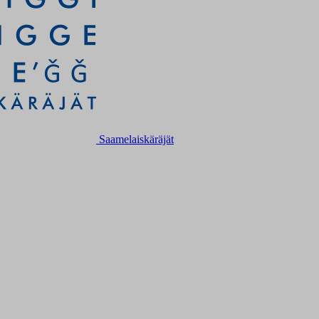
Saamelaiskäräjät