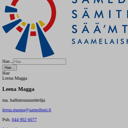
Hae...
Hae...
Hae
Leena Magga
Leena Magga
ma. hallintosuunnittelija
leena.magga@samediggi.fi
Puh.
044 902 6077