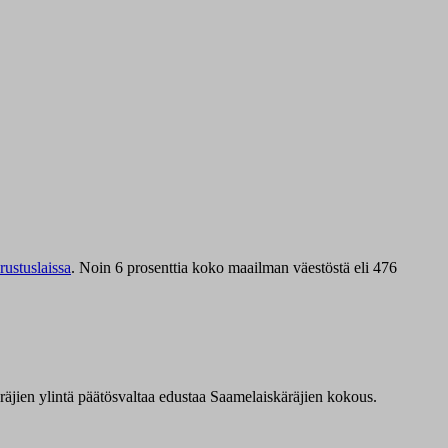
ustuslaissa
.
Noin 6 prosenttia koko maailman väestöstä eli 476
äräjien ylintä päätösvaltaa edustaa Saamelaiskäräjien kokous.