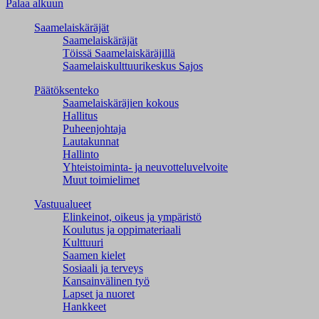
Palaa alkuun
Saamelaiskäräjät
Saamelaiskäräjät
Töissä Saamelaiskäräjillä
Saamelaiskulttuuri­keskus Sajos
Päätöksenteko
Saamelaiskäräjien kokous
Hallitus
Puheenjohtaja
Lautakunnat
Hallinto
Yhteistoiminta- ja neuvotteluvelvoite
Muut toimielimet
Vastuualueet
Elinkeinot, oikeus ja ympäristö
Koulutus ja oppimateriaali
Kulttuuri
Saamen kielet
Sosiaali ja terveys
Kansainvälinen työ
Lapset ja nuoret
Hankkeet