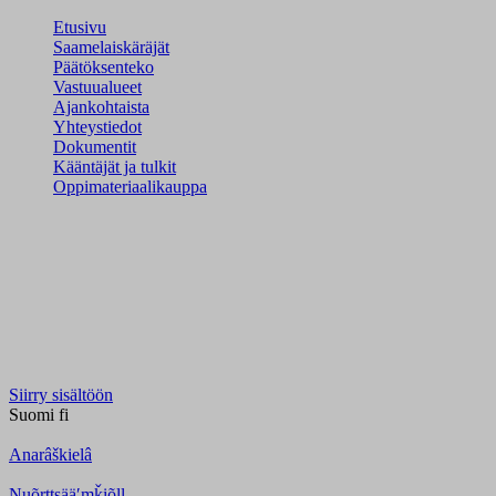
Etusivu
Saamelaiskäräjät
Päätöksenteko
Vastuualueet
Ajankohtaista
Yhteystiedot
Dokumentit
Kääntäjät ja tulkit
Oppimateriaalikauppa
Siirry sisältöön
Suomi
fi
Anarâškielâ
Nuõrttsääʹmǩiõll