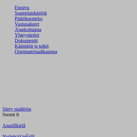
Etusivu
Saamelaiskäräjät
Päätöksenteko
Vastuualueet
Ajankohtaista
Yhteystiedot
Dokumentit
Kääntäjät ja tulkit
Oppimateriaalikauppa
Siirry sisältöön
Suomi
fi
Anarâškielâ
Nuõrttsääʹmǩiõll