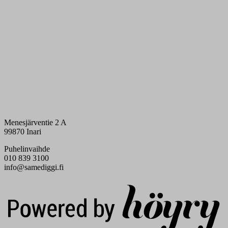
Menesjärventie 2 A
99870 Inari
Puhelinvaihde
010 839 3100
info@samediggi.fi
Digi- ja mainostoimisto Höyry Rovaniemi ja Oulu