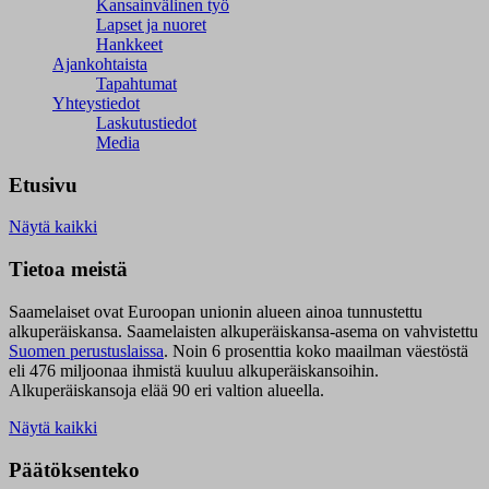
Kansainvälinen työ
Lapset ja nuoret
Hankkeet
Ajankohtaista
Tapahtumat
Yhteystiedot
Laskutustiedot
Media
Etusivu
Näytä kaikki
Tietoa meistä
Saamelaiset ovat Euroopan unionin alueen ainoa tunnustettu
alkuperäiskansa. Saamelaisten alkuperäiskansa-asema on vahvistettu
Suomen perustuslaissa
.
Noin 6 prosenttia koko maailman väestöstä
eli 476 miljoonaa ihmistä kuuluu alkuperäiskansoihin.
Alkuperäiskansoja elää 90 eri valtion alueella.
Näytä kaikki
Päätöksenteko