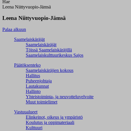
Hae
Leena Niittyvuopio-Jämsä
Leena Niittyvuopio-Jämsä
Palaa alkuun
Saamelaiskäräjät
Saamelaiskäräjät
Töissä Saamelaiskäräjillä
Saamelaiskulttuuri­keskus Sajos
Päätöksenteko
Saamelaiskäräjien kokous
Hallitus
Puheenjohtaja
Lautakunnat
Hallinto
Yhteistoiminta- ja neuvotteluvelvoite
Muut toimielimet
Vastuualueet
Elinkeinot, oikeus ja ympäristö
Koulutus ja oppimateriaali
Kulttuuri