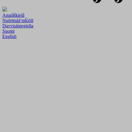
Anarâškielâ
Nuõrttsääʹmǩiõll
Davvisámegiella
Suomi
English