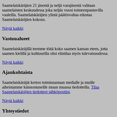
Saamelaiskäräjien 21 jäsentä ja neljä varajäsentä valitaan
saamelaisten keskuudessa joka neljäs vuosi toimeenpantavilla
vaaleilla. Saamelaiskäräjien ylintä päätösvaltaa edustaa
Saamelaiskäräjien kokous.
Näytä kaikki
Vastuualueet
Saamelaiskäräjillä t
eemme töitä koko saamen kansan eteen, jotta
saamen kielillä ja kulttuurilla olisi elintilaa myös tulevaisuudessa.
Näytä kaikki
Ajankohtaista
Saamelaiskäräjät kertoo toiminnastaan medialle ja muille
aiheistamme kiinnostuneille muun muassa tiedotteilla.
Tilaa
Saamelaiskäräjien tiedotteet sähköpostiisi
.
Näytä kaikki
Yhteystiedot