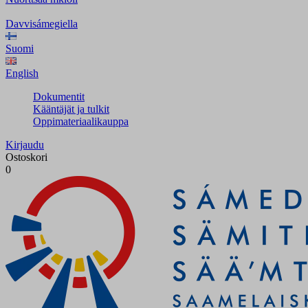
Davvisámegiella
Suomi
English
Dokumentit
Kääntäjät ja tulkit
Oppimateriaalikauppa
Kirjaudu
Ostoskori
0