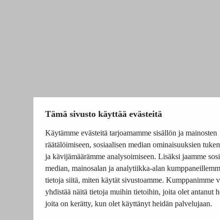
Tämä sivusto käyttää evästeitä
Käytämme evästeitä tarjoamamme sisällön ja mainosten
räätälöimiseen, sosiaalisen median ominaisuuksien tuke
ja kävijämäärämme analysoimiseen. Lisäksi jaamme sosi
median, mainosalan ja analytiikka-alan kumppaneillem
tietoja siitä, miten käytät sivustoamme. Kumppanimme v
yhdistää näitä tietoja muihin tietoihin, joita olet antanut he
joita on kerätty, kun olet käyttänyt heidän palvelujaan.