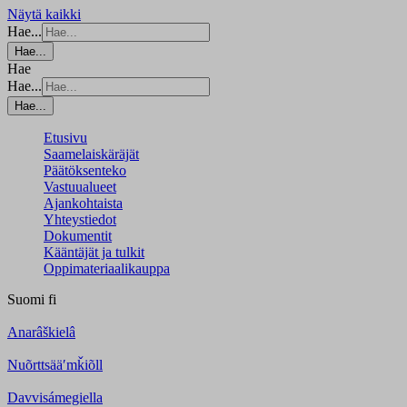
Näytä kaikki
Hae...
Hae...
Hae
Hae...
Hae...
Etusivu
Saamelaiskäräjät
Päätöksenteko
Vastuualueet
Ajankohtaista
Yhteystiedot
Dokumentit
Kääntäjät ja tulkit
Oppimateriaalikauppa
Suomi
fi
Anarâškielâ
Nuõrttsääʹmǩiõll
Davvisámegiella