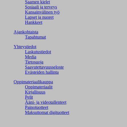
Saamen kielet
Sosiaali ja terveys
Kansainvälinen työ
Lapset ja nuoret
Hankkeet
Ajankohtaista
Tapahtumat
Yhteystiedot
Laskutustiedot
Media
Tietosuoja
Saavutettavuusseloste
Evästeiden hallinta
Oppimateriaalikauppa
Oppimateriaalit
Kirjallisuus
Pelit
Ääni- ja videotallenteet
Painotuotteet
Maksuttomat digituotteet