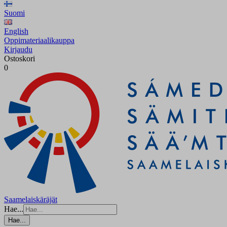
Suomi
English
Oppimateriaalikauppa
Kirjaudu
Ostoskori
0
Saamelaiskäräjät
Hae...
Hae...