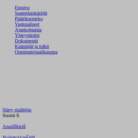
Etusivu
Saamelaiskäräjät
Päätöksenteko
Vastuualueet
Ajankohtaista
Yhteystiedot
Dokumentit
Kääntäjät ja tulkit
Oppimateriaalikauppa
Siirry sisältöön
Suomi
fi
Anarâškielâ
Nuõrttsääʹmǩiõll