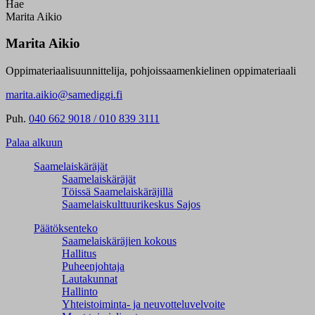
Hae
Marita Aikio
Marita Aikio
Oppimateriaalisuunnittelija, pohjoissaamenkielinen oppimateriaali
marita.aikio@samediggi.fi
Puh.
040 662 9018 / 010 839 3111
Palaa alkuun
Saamelaiskäräjät
Saamelaiskäräjät
Töissä Saamelaiskäräjillä
Saamelaiskulttuuri­keskus Sajos
Päätöksenteko
Saamelaiskäräjien kokous
Hallitus
Puheenjohtaja
Lautakunnat
Hallinto
Yhteistoiminta- ja neuvotteluvelvoite