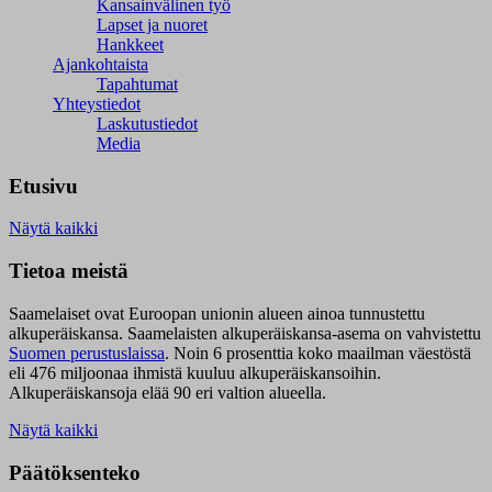
Kansainvälinen työ
Lapset ja nuoret
Hankkeet
Ajankohtaista
Tapahtumat
Yhteystiedot
Laskutustiedot
Media
Etusivu
Näytä kaikki
Tietoa meistä
Saamelaiset ovat Euroopan unionin alueen ainoa tunnustettu
alkuperäiskansa. Saamelaisten alkuperäiskansa-asema on vahvistettu
Suomen perustuslaissa
.
Noin 6 prosenttia koko maailman väestöstä
eli 476 miljoonaa ihmistä kuuluu alkuperäiskansoihin.
Alkuperäiskansoja elää 90 eri valtion alueella.
Näytä kaikki
Päätöksenteko