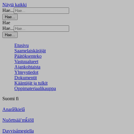
Näytä kaikki
Hae...
Hae...
Hae
Hae...
Hae...
Etusivu
Saamelaiskäräjät
Päätöksenteko
Vastuualueet
Ajankohtaista
Yhteystiedot
Dokumentit
Kääntäjät ja tulkit
Oppimateriaalikauppa
Suomi
fi
Anarâškielâ
Nuõrttsääʹmǩiõll
Davvisámegiella