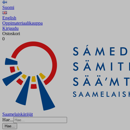
Suomi
English
Oppimateriaalikauppa
Kirjaudu
Ostoskori
0
Saamelaiskäräjät
Hae...
Hae...