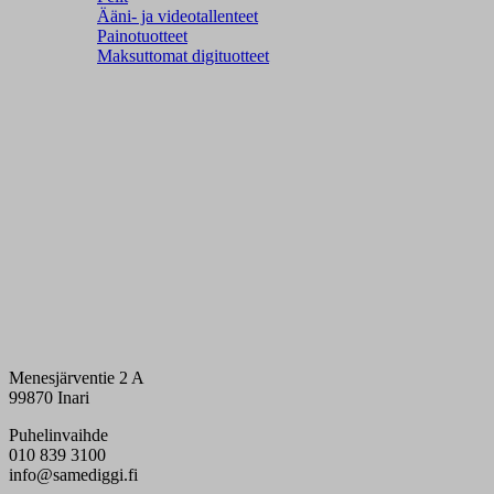
Ääni- ja videotallenteet
Painotuotteet
Maksuttomat digituotteet
Menesjärventie 2 A
99870 Inari
Puhelinvaihde
010 839 3100
info@samediggi.fi