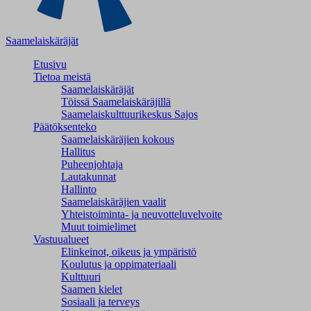
Saamelaiskäräjät
Etusivu
Tietoa meistä
Saamelaiskäräjät
Töissä Saamelaiskäräjillä
Saamelaiskulttuuri­keskus Sajos
Päätöksenteko
Saamelaiskäräjien kokous
Hallitus
Puheenjohtaja
Lautakunnat
Hallinto
Saamelaiskäräjien vaalit
Yhteistoiminta- ja neuvotteluvelvoite
Muut toimielimet
Vastuualueet
Elinkeinot, oikeus ja ympäristö
Koulutus ja oppimateriaali
Kulttuuri
Saamen kielet
Sosiaali ja terveys