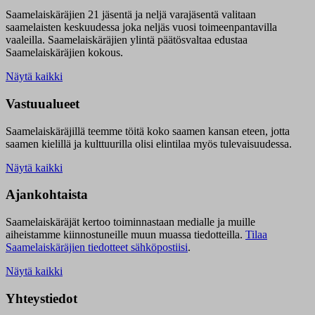
Saamelaiskäräjien 21 jäsentä ja neljä varajäsentä valitaan
saamelaisten keskuudessa joka neljäs vuosi toimeenpantavilla
vaaleilla. Saamelaiskäräjien ylintä päätösvaltaa edustaa
Saamelaiskäräjien kokous.
Näytä kaikki
Vastuualueet
Saamelaiskäräjillä t
eemme töitä koko saamen kansan eteen, jotta
saamen kielillä ja kulttuurilla olisi elintilaa myös tulevaisuudessa.
Näytä kaikki
Ajankohtaista
Saamelaiskäräjät kertoo toiminnastaan medialle ja muille
aiheistamme kiinnostuneille muun muassa tiedotteilla.
Tilaa
Saamelaiskäräjien tiedotteet sähköpostiisi
.
Näytä kaikki
Yhteystiedot