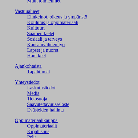
Muut toimielimet
Vastuualueet
Elinkeinot, oikeus ja ympäristö
Koulutus ja oppimateriaali
Kulttuuri
Saamen kielet
Sosiaali ja terveys
Kansainvälinen työ
Lapset ja nuoret
Hankkeet
Ajankohtaista
Tapahtumat
Yhteystiedot
Laskutustiedot
Media
Tietosuoja
Saavutettavuusseloste
Evästeiden hallinta
Oppimateriaalikauppa
Oppimateriaalit
Kirjallisuus
Pelit