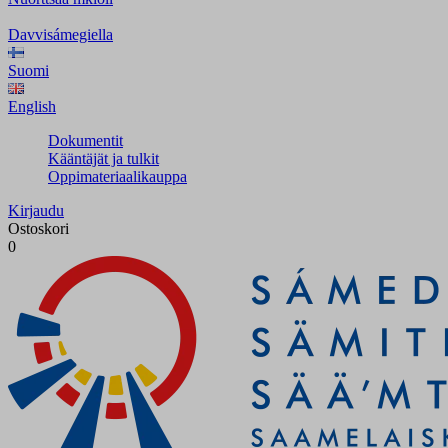
Davvisámegiella
Suomi
English
Dokumentit
Kääntäjät ja tulkit
Oppimateriaalikauppa
Kirjaudu
Ostoskori
0