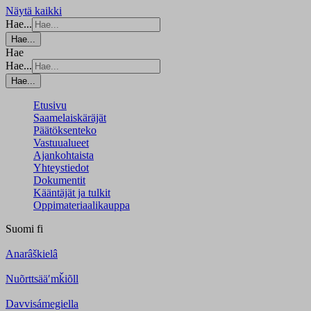
Näytä kaikki
Hae...
Hae...
Hae
Hae...
Hae...
Etusivu
Saamelaiskäräjät
Päätöksenteko
Vastuualueet
Ajankohtaista
Yhteystiedot
Dokumentit
Kääntäjät ja tulkit
Oppimateriaalikauppa
Suomi
fi
Anarâškielâ
Nuõrttsääʹmǩiõll
Davvisámegiella