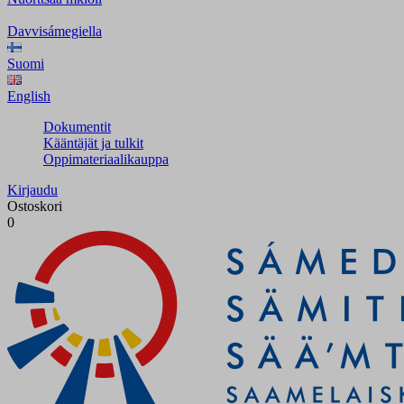
Davvisámegiella
Suomi
English
Dokumentit
Kääntäjät ja tulkit
Oppimateriaalikauppa
Kirjaudu
Ostoskori
0