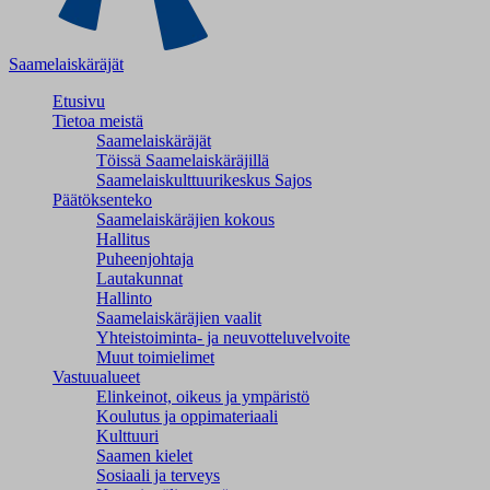
Saamelaiskäräjät
Etusivu
Tietoa meistä
Saamelaiskäräjät
Töissä Saamelaiskäräjillä
Saamelaiskulttuuri­keskus Sajos
Päätöksenteko
Saamelaiskäräjien kokous
Hallitus
Puheenjohtaja
Lautakunnat
Hallinto
Saamelaiskäräjien vaalit
Yhteistoiminta- ja neuvotteluvelvoite
Muut toimielimet
Vastuualueet
Elinkeinot, oikeus ja ympäristö
Koulutus ja oppimateriaali
Kulttuuri
Saamen kielet
Sosiaali ja terveys