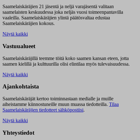
Saamelaiskäräjien 21 jäsentä ja neljä varajäsentä valitaan
saamelaisten keskuudessa joka neljäs vuosi toimeenpantavilla
vaaleilla. Saamelaiskäräjien ylintä päätösvaltaa edustaa
Saamelaiskäräjien kokous.
Näytä kaikki
Vastuualueet
Saamelaiskäräjillä t
eemme töitä koko saamen kansan eteen, jotta
saamen kielillä ja kulttuurilla olisi elintilaa myös tulevaisuudessa.
Näytä kaikki
Ajankohtaista
Saamelaiskäräjät kertoo toiminnastaan medialle ja muille
aiheistamme kiinnostuneille muun muassa tiedotteilla.
Tilaa
Saamelaiskäräjien tiedotteet sähköpostiisi
.
Näytä kaikki
Yhteystiedot