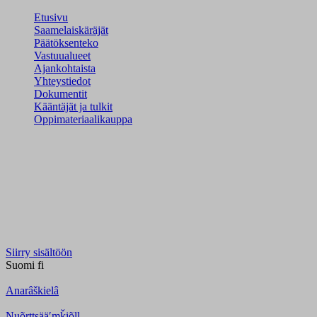
Etusivu
Saamelaiskäräjät
Päätöksenteko
Vastuualueet
Ajankohtaista
Yhteystiedot
Dokumentit
Kääntäjät ja tulkit
Oppimateriaalikauppa
Siirry sisältöön
Suomi
fi
Anarâškielâ
Nuõrttsääʹmǩiõll