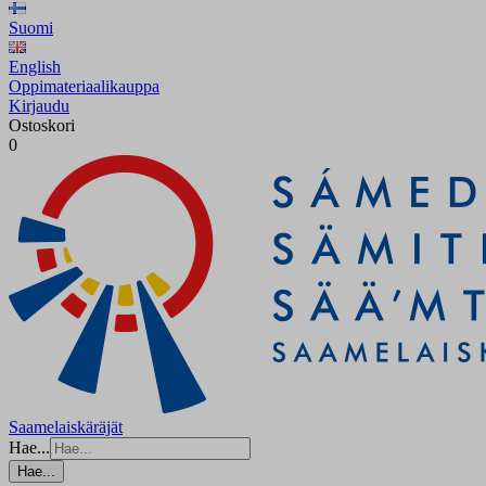
Suomi
English
Oppimateriaalikauppa
Kirjaudu
Ostoskori
0
Saamelaiskäräjät
Hae...
Hae...