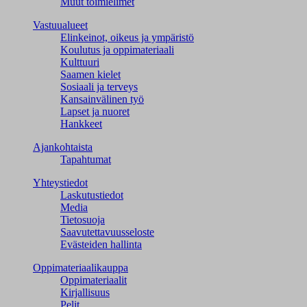
Muut toimielimet
Vastuualueet
Elinkeinot, oikeus ja ympäristö
Koulutus ja oppimateriaali
Kulttuuri
Saamen kielet
Sosiaali ja terveys
Kansainvälinen työ
Lapset ja nuoret
Hankkeet
Ajankohtaista
Tapahtumat
Yhteystiedot
Laskutustiedot
Media
Tietosuoja
Saavutettavuusseloste
Evästeiden hallinta
Oppimateriaalikauppa
Oppimateriaalit
Kirjallisuus
Pelit