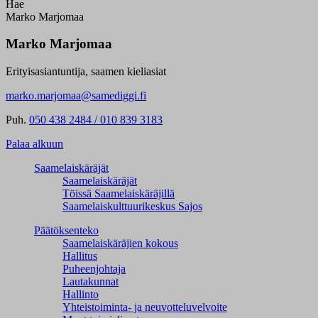
Hae
Marko Marjomaa
Marko Marjomaa
Erityisasiantuntija, saamen kieliasiat
marko.marjomaa@samediggi.fi
Puh.
050 438 2484 / 010 839 3183
Palaa alkuun
Saamelaiskäräjät
Saamelaiskäräjät
Töissä Saamelaiskäräjillä
Saamelaiskulttuuri­keskus Sajos
Päätöksenteko
Saamelaiskäräjien kokous
Hallitus
Puheenjohtaja
Lautakunnat
Hallinto
Yhteistoiminta- ja neuvotteluvelvoite