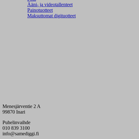
Ääni- ja videotallenteet
Painotuotteet
Maksuttomat digituotteet
Menesjärventie 2 A
99870 Inari
Puhelinvaihde
010 839 3100
info@samediggi.fi