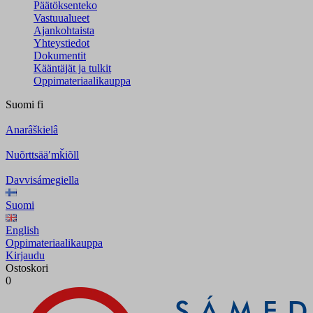
Päätöksenteko
Vastuualueet
Ajankohtaista
Yhteystiedot
Dokumentit
Kääntäjät ja tulkit
Oppimateriaalikauppa
Suomi
fi
Anarâškielâ
Nuõrttsääʹmǩiõll
Davvisámegiella
Suomi
English
Oppimateriaalikauppa
Kirjaudu
Ostoskori
0