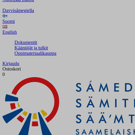
Davvisámegiella
Suomi
English
Dokumentit
Kääntäjät ja tulkit
Oppimateriaalikauppa
Kirjaudu
Ostoskori
0