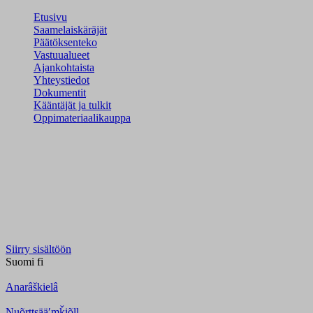
Etusivu
Saamelaiskäräjät
Päätöksenteko
Vastuualueet
Ajankohtaista
Yhteystiedot
Dokumentit
Kääntäjät ja tulkit
Oppimateriaalikauppa
Siirry sisältöön
Suomi
fi
Anarâškielâ
Nuõrttsääʹmǩiõll