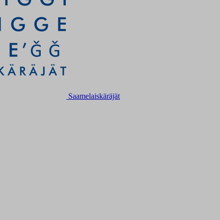
Saamelaiskäräjät