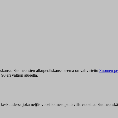
iskansa. Saamelaisten alkuperäiskansa-asema on vahvistettu
Suomen per
0 eri valtion alueella.
n keskuudessa joka neljäs vuosi toimeenpantavilla vaaleilla. Saamelaisk