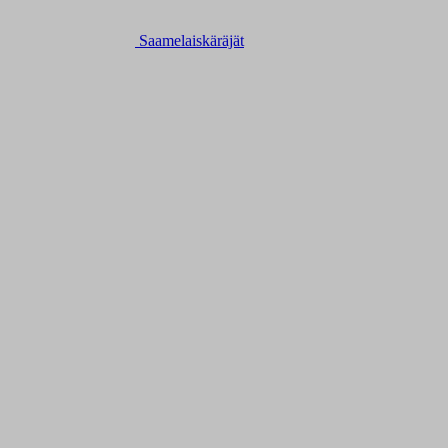
Saamelaiskäräjät