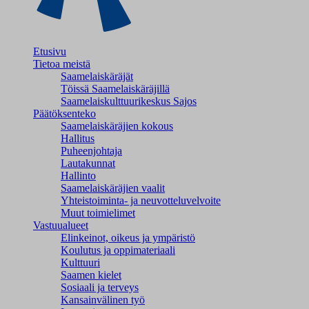
Etusivu
Tietoa meistä
Saamelaiskäräjät
Töissä Saamelaiskäräjillä
Saamelaiskulttuuri­keskus Sajos
Päätöksenteko
Saamelaiskäräjien kokous
Hallitus
Puheenjohtaja
Lautakunnat
Hallinto
Saamelaiskäräjien vaalit
Yhteistoiminta- ja neuvotteluvelvoite
Muut toimielimet
Vastuualueet
Elinkeinot, oikeus ja ympäristö
Koulutus ja oppimateriaali
Kulttuuri
Saamen kielet
Sosiaali ja terveys
Kansainvälinen työ