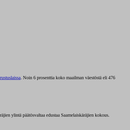
ustuslaissa
.
Noin 6 prosenttia koko maailman väestöstä eli 476
äräjien ylintä päätösvaltaa edustaa Saamelaiskäräjien kokous.