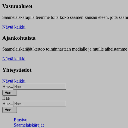
Vastuualueet
Saamelaiskäräjillä t
eemme töitä koko saamen kansan eteen, jotta saamen 
Näytä kaikki
Ajankohtaista
Saamelaiskäräjät kertoo toiminnastaan medialle ja muille aiheistamme 
Näytä kaikki
Yhteystiedot
Näytä kaikki
Hae...
Hae...
Hae
Hae...
Hae...
Etusivu
Saamelaiskäräjät