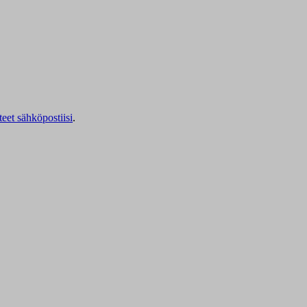
teet sähköpostiisi
.