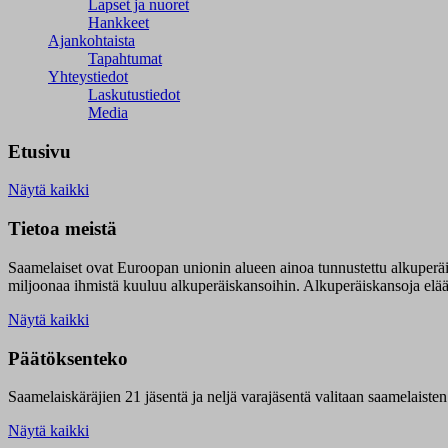
Lapset ja nuoret
Hankkeet
Ajankohtaista
Tapahtumat
Yhteystiedot
Laskutustiedot
Media
Etusivu
Näytä kaikki
Tietoa meistä
Saamelaiset ovat Euroopan unionin alueen ainoa tunnustettu alkuperä
miljoonaa ihmistä kuuluu alkuperäiskansoihin. Alkuperäiskansoja elää 9
Näytä kaikki
Päätöksenteko
Saamelaiskäräjien 21 jäsentä ja neljä varajäsentä valitaan saamelaiste
Näytä kaikki