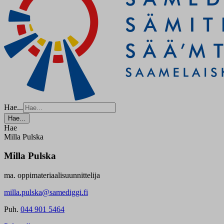
Hae...
Hae...
Hae
Milla Pulska
Milla Pulska
ma. oppimateriaalisuunnittelija
milla.pulska@samediggi.fi
Puh.
044 901 5464