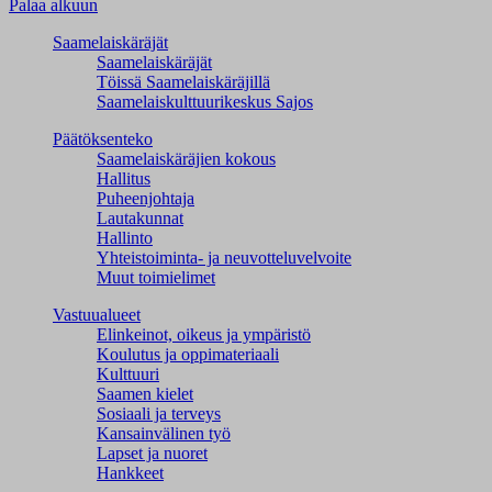
Palaa alkuun
Saamelaiskäräjät
Saamelaiskäräjät
Töissä Saamelaiskäräjillä
Saamelaiskulttuuri­keskus Sajos
Päätöksenteko
Saamelaiskäräjien kokous
Hallitus
Puheenjohtaja
Lautakunnat
Hallinto
Yhteistoiminta- ja neuvotteluvelvoite
Muut toimielimet
Vastuualueet
Elinkeinot, oikeus ja ympäristö
Koulutus ja oppimateriaali
Kulttuuri
Saamen kielet
Sosiaali ja terveys
Kansainvälinen työ
Lapset ja nuoret
Hankkeet