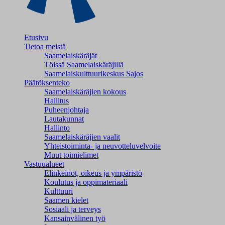
Etusivu
Tietoa meistä
Saamelaiskäräjät
Töissä Saamelaiskäräjillä
Saamelaiskulttuuri­keskus Sajos
Päätöksenteko
Saamelaiskäräjien kokous
Hallitus
Puheenjohtaja
Lautakunnat
Hallinto
Saamelaiskäräjien vaalit
Yhteistoiminta- ja neuvotteluvelvoite
Muut toimielimet
Vastuualueet
Elinkeinot, oikeus ja ympäristö
Koulutus ja oppimateriaali
Kulttuuri
Saamen kielet
Sosiaali ja terveys
Kansainvälinen työ