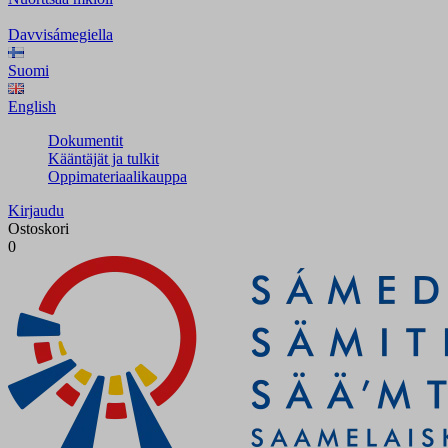
Davvisámegiella
Suomi
English
Dokumentit
Kääntäjät ja tulkit
Oppimateriaalikauppa
Kirjaudu
Ostoskori
0