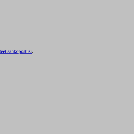
teet sähköpostiisi
.