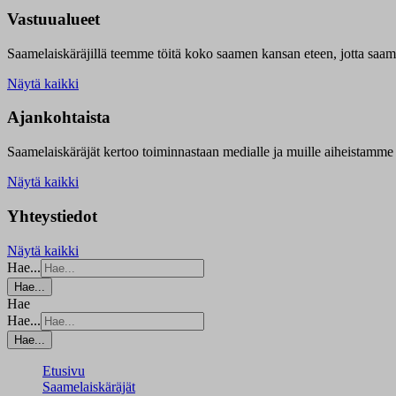
Vastuualueet
Saamelaiskäräjillä t
eemme töitä koko saamen kansan eteen, jotta saamen 
Näytä kaikki
Ajankohtaista
Saamelaiskäräjät kertoo toiminnastaan medialle ja muille aiheistamme 
Näytä kaikki
Yhteystiedot
Näytä kaikki
Hae...
Hae...
Hae
Hae...
Hae...
Etusivu
Saamelaiskäräjät