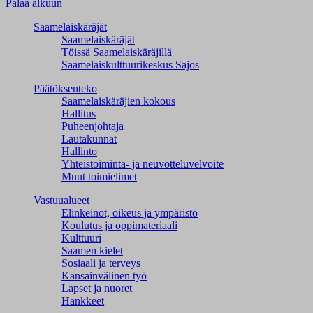
Palaa alkuun
Saamelaiskäräjät
Saamelaiskäräjät
Töissä Saamelaiskäräjillä
Saamelaiskulttuuri­keskus Sajos
Päätöksenteko
Saamelaiskäräjien kokous
Hallitus
Puheenjohtaja
Lautakunnat
Hallinto
Yhteistoiminta- ja neuvotteluvelvoite
Muut toimielimet
Vastuualueet
Elinkeinot, oikeus ja ympäristö
Koulutus ja oppimateriaali
Kulttuuri
Saamen kielet
Sosiaali ja terveys
Kansainvälinen työ
Lapset ja nuoret
Hankkeet