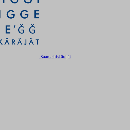
Saamelaiskäräjät