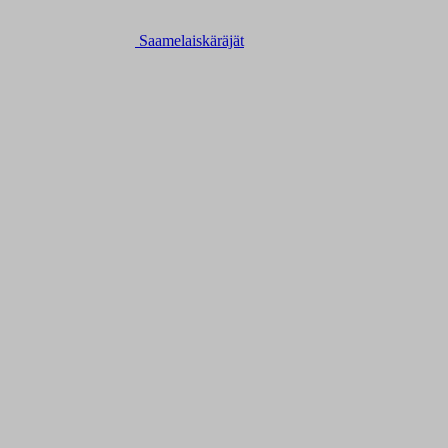
Saamelaiskäräjät