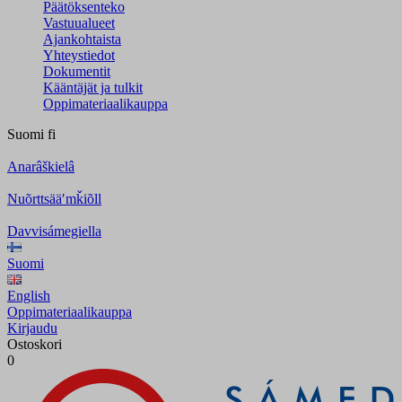
Päätöksenteko
Vastuualueet
Ajankohtaista
Yhteystiedot
Dokumentit
Kääntäjät ja tulkit
Oppimateriaalikauppa
Suomi
fi
Anarâškielâ
Nuõrttsääʹmǩiõll
Davvisámegiella
Suomi
English
Oppimateriaalikauppa
Kirjaudu
Ostoskori
0