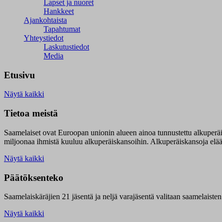
Lapset ja nuoret
Hankkeet
Ajankohtaista
Tapahtumat
Yhteystiedot
Laskutustiedot
Media
Etusivu
Näytä kaikki
Tietoa meistä
Saamelaiset ovat Euroopan unionin alueen ainoa tunnustettu alkuperä
miljoonaa ihmistä kuuluu alkuperäiskansoihin. Alkuperäiskansoja elää 9
Näytä kaikki
Päätöksenteko
Saamelaiskäräjien 21 jäsentä ja neljä varajäsentä valitaan saamelaiste
Näytä kaikki