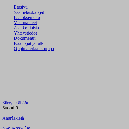
Etusivu
Saamelaiskäräjät
Päätöksenteko
Vastuualueet
Ajankohtaista
Yhteystiedot
Dokumentit
Kääntäjät ja tulkit
Oppimateriaalikauppa
Siirry sisältöön
Suomi
fi
Anarâškielâ
Nuõrttsääʹmǩiõll