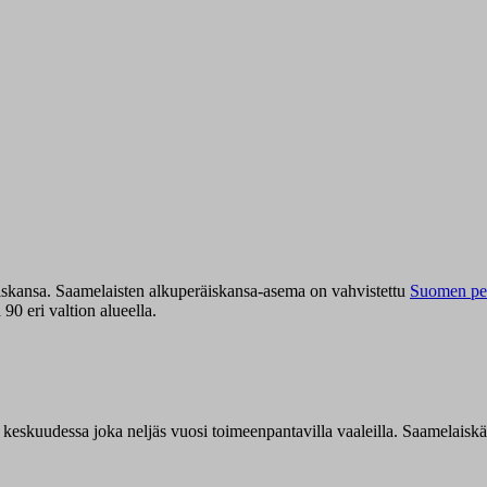
iskansa. Saamelaisten alkuperäiskansa-asema on vahvistettu
Suomen per
0 eri valtion alueella.
n keskuudessa joka neljäs vuosi toimeenpantavilla vaaleilla. Saamelaisk