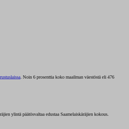
ustuslaissa
.
Noin 6 prosenttia koko maailman väestöstä eli 476
äräjien ylintä päätösvaltaa edustaa Saamelaiskäräjien kokous.