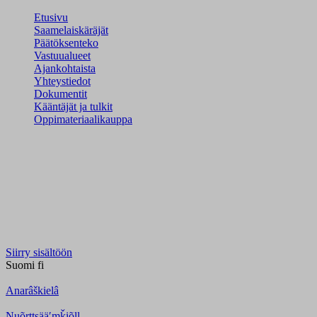
Etusivu
Saamelaiskäräjät
Päätöksenteko
Vastuualueet
Ajankohtaista
Yhteystiedot
Dokumentit
Kääntäjät ja tulkit
Oppimateriaalikauppa
Siirry sisältöön
Suomi
fi
Anarâškielâ
Nuõrttsääʹmǩiõll