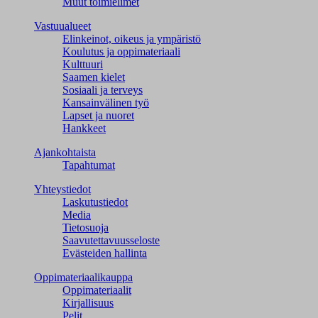
Muut toimielimet
Vastuualueet
Elinkeinot, oikeus ja ympäristö
Koulutus ja oppimateriaali
Kulttuuri
Saamen kielet
Sosiaali ja terveys
Kansainvälinen työ
Lapset ja nuoret
Hankkeet
Ajankohtaista
Tapahtumat
Yhteystiedot
Laskutustiedot
Media
Tietosuoja
Saavutettavuusseloste
Evästeiden hallinta
Oppimateriaalikauppa
Oppimateriaalit
Kirjallisuus
Pelit