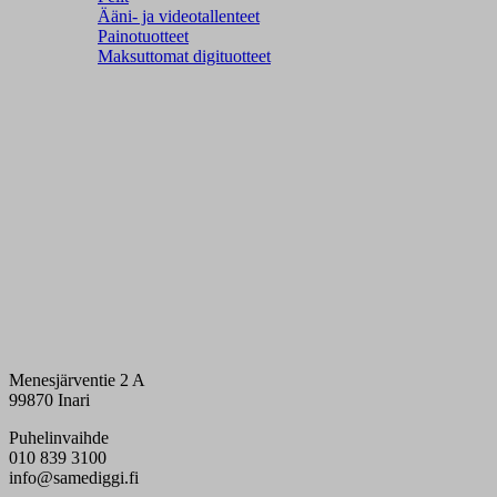
Ääni- ja videotallenteet
Painotuotteet
Maksuttomat digituotteet
Menesjärventie 2 A
99870 Inari
Puhelinvaihde
010 839 3100
info@samediggi.fi