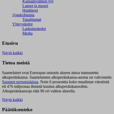
Kansainvälinen työ
Lapset ja nuoret
Hankkeet
Ajankohtaista
Tapahtumat
Yhteystiedot
Laskutustiedot
Media
Etusivu
Näytä kaikki
Tietoa meistä
Saamelaiset ovat Euroopan unionin alueen ainoa tunnustettu
alkuperäiskansa. Saamelaisten alkuperäiskansa-asema on vahvistettu
Suomen perustuslaissa
.
Noin 6 prosenttia koko maailman väestöstä
eli 476 miljoonaa ihmistä kuuluu alkuperäiskansoihin.
Alkuperäiskansoja elää 90 eri valtion alueella.
Näytä kaikki
Päätöksenteko