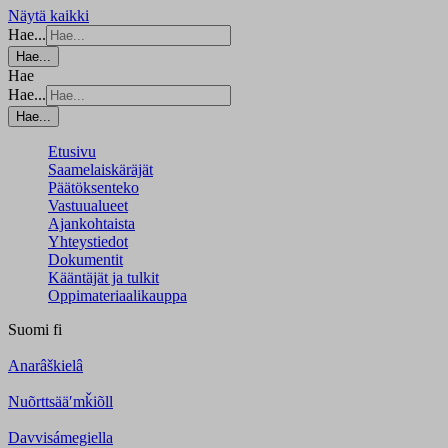
Näytä kaikki
Hae...
Hae...
Hae
Hae...
Hae...
Etusivu
Saamelaiskäräjät
Päätöksenteko
Vastuualueet
Ajankohtaista
Yhteystiedot
Dokumentit
Kääntäjät ja tulkit
Oppimateriaalikauppa
Suomi
fi
Anarâškielâ
Nuõrttsääʹmǩiõll
Davvisámegiella