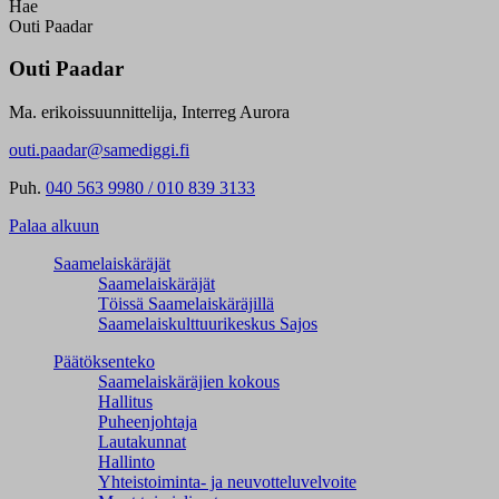
Hae
Outi Paadar
Outi Paadar
Ma. erikoissuunnittelija, Interreg Aurora
outi.paadar@samediggi.fi
Puh.
040 563 9980 / 010 839 3133
Palaa alkuun
Saamelaiskäräjät
Saamelaiskäräjät
Töissä Saamelaiskäräjillä
Saamelaiskulttuuri­keskus Sajos
Päätöksenteko
Saamelaiskäräjien kokous
Hallitus
Puheenjohtaja
Lautakunnat
Hallinto
Yhteistoiminta- ja neuvotteluvelvoite