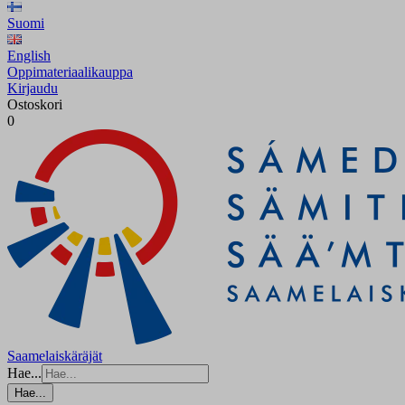
Suomi
English
Oppimateriaalikauppa
Kirjaudu
Ostoskori
0
Saamelaiskäräjät
Hae...
Hae...