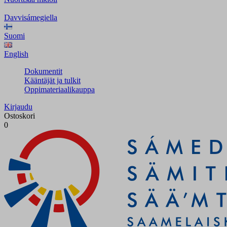
Davvisámegiella
Suomi
English
Dokumentit
Kääntäjät ja tulkit
Oppimateriaalikauppa
Kirjaudu
Ostoskori
0