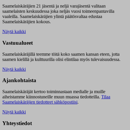
Saamelaiskäräjien 21 jäsentä ja neljä varajäsentä valitaan
saamelaisten keskuudessa joka neljäs vuosi toimeenpantavilla
vaaleilla. Saamelaiskäräjien ylintä päätösvaltaa edustaa
Saamelaiskäräjien kokous.
Näytä kaikki
Vastuualueet
Saamelaiskäräjillä t
eemme töitä koko saamen kansan eteen, jotta
saamen kielillä ja kulttuurilla olisi elintilaa myös tulevaisuudessa.
Näytä kaikki
Ajankohtaista
Saamelaiskäräjät kertoo toiminnastaan medialle ja muille
aiheistamme kiinnostuneille muun muassa tiedotteilla.
Tilaa
Saamelaiskäräjien tiedotteet sähköpostiisi
.
Näytä kaikki
Yhteystiedot