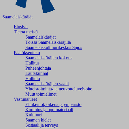
Saamelaiskäräjät
Etusivu
Tietoa meistä
Saamelaiskäräjät
Töissä Saamelaiskäräjillä
Saamelaiskulttuuri­keskus Sajos
Päätöksenteko
Saamelaiskäräjien kokous
Hallitus
Puheenjohtaja
Lautakunnat
Hallinto
Saamelaiskäräjien vaalit
Yhteistoiminta- ja neuvotteluvelvoite
Muut toimielimet
Vastuualueet
Elinkeinot, oikeus ja ympäristö
Koulutus ja oppimateriaali
Kulttuuri
Saamen kielet
Sosiaali ja terveys