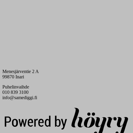
Menesjärventie 2 A
99870 Inari
Puhelinvaihde
010 839 3100
info@samediggi.fi
Digi- ja mainostoimisto Höyry Rovaniemi ja Oulu