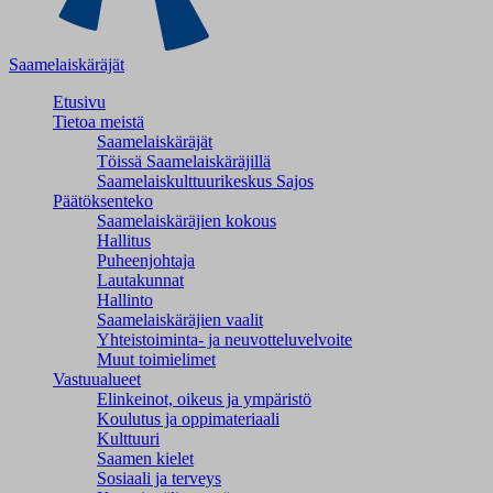
Saamelaiskäräjät
Etusivu
Tietoa meistä
Saamelaiskäräjät
Töissä Saamelaiskäräjillä
Saamelaiskulttuuri­keskus Sajos
Päätöksenteko
Saamelaiskäräjien kokous
Hallitus
Puheenjohtaja
Lautakunnat
Hallinto
Saamelaiskäräjien vaalit
Yhteistoiminta- ja neuvotteluvelvoite
Muut toimielimet
Vastuualueet
Elinkeinot, oikeus ja ympäristö
Koulutus ja oppimateriaali
Kulttuuri
Saamen kielet
Sosiaali ja terveys