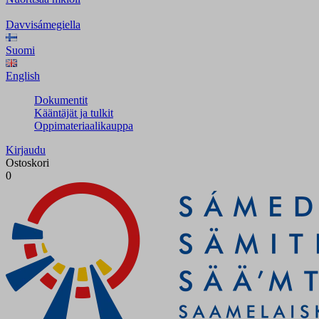
Davvisámegiella
Suomi
English
Dokumentit
Kääntäjät ja tulkit
Oppimateriaalikauppa
Kirjaudu
Ostoskori
0