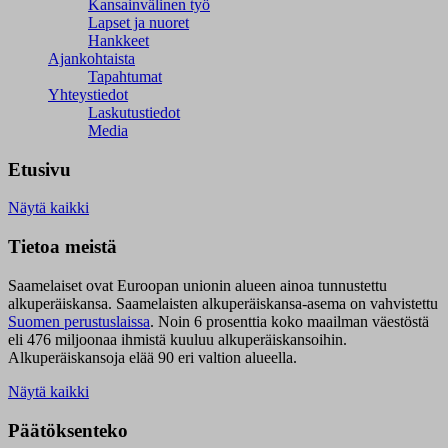
Kansainvälinen työ
Lapset ja nuoret
Hankkeet
Ajankohtaista
Tapahtumat
Yhteystiedot
Laskutustiedot
Media
Etusivu
Näytä kaikki
Tietoa meistä
Saamelaiset ovat Euroopan unionin alueen ainoa tunnustettu
alkuperäiskansa. Saamelaisten alkuperäiskansa-asema on vahvistettu
Suomen perustuslaissa
.
Noin 6 prosenttia koko maailman väestöstä
eli 476 miljoonaa ihmistä kuuluu alkuperäiskansoihin.
Alkuperäiskansoja elää 90 eri valtion alueella.
Näytä kaikki
Päätöksenteko