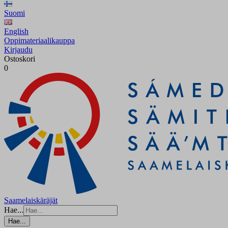
Suomi
English
Oppimateriaalikauppa
Kirjaudu
Ostoskori
0
Saamelaiskäräjät
Hae...
Hae...