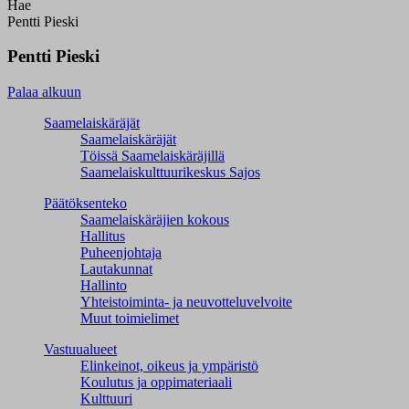
Hae
Pentti Pieski
Pentti Pieski
Palaa alkuun
Saamelaiskäräjät
Saamelaiskäräjät
Töissä Saamelaiskäräjillä
Saamelaiskulttuuri­keskus Sajos
Päätöksenteko
Saamelaiskäräjien kokous
Hallitus
Puheenjohtaja
Lautakunnat
Hallinto
Yhteistoiminta- ja neuvotteluvelvoite
Muut toimielimet
Vastuualueet
Elinkeinot, oikeus ja ympäristö
Koulutus ja oppimateriaali
Kulttuuri