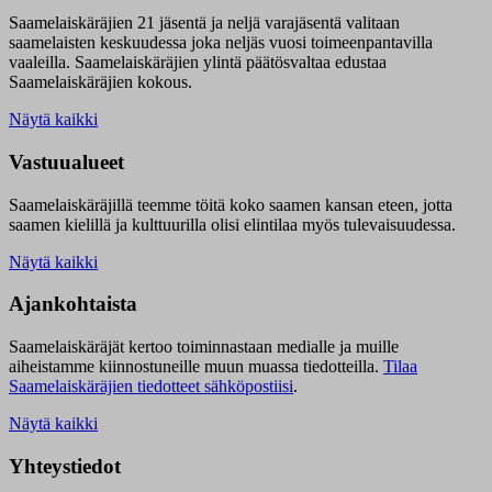
Saamelaiskäräjien 21 jäsentä ja neljä varajäsentä valitaan
saamelaisten keskuudessa joka neljäs vuosi toimeenpantavilla
vaaleilla. Saamelaiskäräjien ylintä päätösvaltaa edustaa
Saamelaiskäräjien kokous.
Näytä kaikki
Vastuualueet
Saamelaiskäräjillä t
eemme töitä koko saamen kansan eteen, jotta
saamen kielillä ja kulttuurilla olisi elintilaa myös tulevaisuudessa.
Näytä kaikki
Ajankohtaista
Saamelaiskäräjät kertoo toiminnastaan medialle ja muille
aiheistamme kiinnostuneille muun muassa tiedotteilla.
Tilaa
Saamelaiskäräjien tiedotteet sähköpostiisi
.
Näytä kaikki
Yhteystiedot