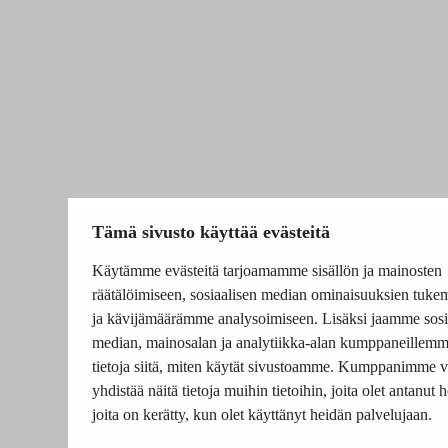
Tämä sivusto käyttää evästeitä
Käytämme evästeitä tarjoamamme sisällön ja mainosten
räätälöimiseen, sosiaalisen median ominaisuuksien tuke
ja kävijämäärämme analysoimiseen. Lisäksi jaamme sosi
median, mainosalan ja analytiikka-alan kumppaneillem
tietoja siitä, miten käytät sivustoamme. Kumppanimme v
yhdistää näitä tietoja muihin tietoihin, joita olet antanut he
joita on kerätty, kun olet käyttänyt heidän palvelujaan.