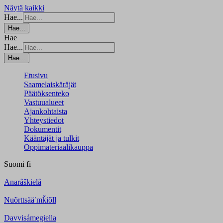
Näytä kaikki
Hae...
Hae...
Hae
Hae...
Hae...
Etusivu
Saamelaiskäräjät
Päätöksenteko
Vastuualueet
Ajankohtaista
Yhteystiedot
Dokumentit
Kääntäjät ja tulkit
Oppimateriaalikauppa
Suomi
fi
Anarâškielâ
Nuõrttsääʹmǩiõll
Davvisámegiella