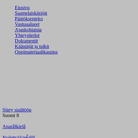
Etusivu
Saamelaiskäräjät
Päätöksenteko
Vastuualueet
Ajankohtaista
Yhteystiedot
Dokumentit
Kääntäjät ja tulkit
Oppimateriaalikauppa
Siirry sisältöön
Suomi
fi
Anarâškielâ
Nuõrttsääʹmǩiõll