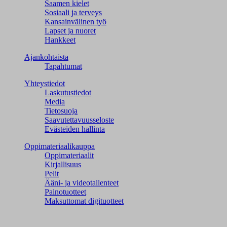
Saamen kielet
Sosiaali ja terveys
Kansainvälinen työ
Lapset ja nuoret
Hankkeet
Ajankohtaista
Tapahtumat
Yhteystiedot
Laskutustiedot
Media
Tietosuoja
Saavutettavuusseloste
Evästeiden hallinta
Oppimateriaalikauppa
Oppimateriaalit
Kirjallisuus
Pelit
Ääni- ja videotallenteet
Painotuotteet
Maksuttomat digituotteet