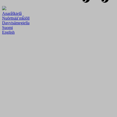
Anarâškielâ
Nuõrttsääʹmǩiõll
Davvisámegiella
Suomi
English