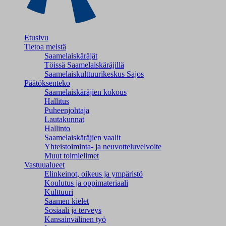
Etusivu
Tietoa meistä
Saamelaiskäräjät
Töissä Saamelaiskäräjillä
Saamelaiskulttuuri­keskus Sajos
Päätöksenteko
Saamelaiskäräjien kokous
Hallitus
Puheenjohtaja
Lautakunnat
Hallinto
Saamelaiskäräjien vaalit
Yhteistoiminta- ja neuvotteluvelvoite
Muut toimielimet
Vastuualueet
Elinkeinot, oikeus ja ympäristö
Koulutus ja oppimateriaali
Kulttuuri
Saamen kielet
Sosiaali ja terveys
Kansainvälinen työ