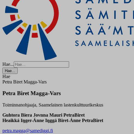
Hae...
Hae...
Hae
Petra Biret Magga-Vars
Petra Biret Magga-Vars
Toiminnanohjaaja, Saamelainen lastenkulttuurikeskus
Guhtora Biera Jovnna Mauri PetraBiret
Heaikká Iŋger-Ánne Iŋggá Biret-Ánne PetraBiret
petra.magga@samediggi.fi