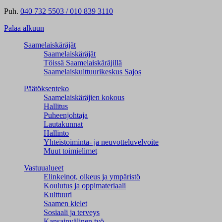
Puh.
040 732 5503 / 010 839 3110
Palaa alkuun
Saamelaiskäräjät
Saamelaiskäräjät
Töissä Saamelaiskäräjillä
Saamelaiskulttuuri­keskus Sajos
Päätöksenteko
Saamelaiskäräjien kokous
Hallitus
Puheenjohtaja
Lautakunnat
Hallinto
Yhteistoiminta- ja neuvotteluvelvoite
Muut toimielimet
Vastuualueet
Elinkeinot, oikeus ja ympäristö
Koulutus ja oppimateriaali
Kulttuuri
Saamen kielet
Sosiaali ja terveys
Kansainvälinen työ