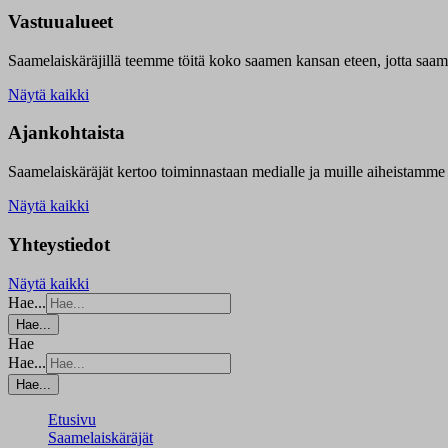
Vastuualueet
Saamelaiskäräjillä t
eemme töitä koko saamen kansan eteen, jotta saamen 
Näytä kaikki
Ajankohtaista
Saamelaiskäräjät kertoo toiminnastaan medialle ja muille aiheistamme 
Näytä kaikki
Yhteystiedot
Näytä kaikki
Hae...
Hae...
Hae
Hae...
Hae...
Etusivu
Saamelaiskäräjät