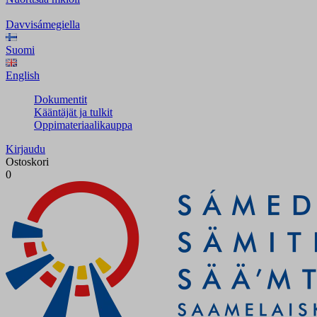
Davvisámegiella
Suomi
English
Dokumentit
Kääntäjät ja tulkit
Oppimateriaalikauppa
Kirjaudu
Ostoskori
0