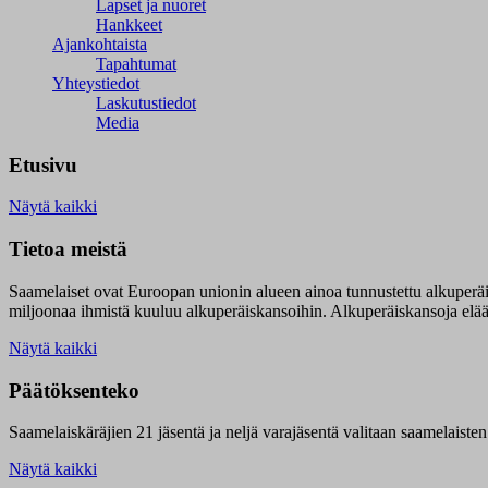
Lapset ja nuoret
Hankkeet
Ajankohtaista
Tapahtumat
Yhteystiedot
Laskutustiedot
Media
Etusivu
Näytä kaikki
Tietoa meistä
Saamelaiset ovat Euroopan unionin alueen ainoa tunnustettu alkuperä
miljoonaa ihmistä kuuluu alkuperäiskansoihin. Alkuperäiskansoja elää 9
Näytä kaikki
Päätöksenteko
Saamelaiskäräjien 21 jäsentä ja neljä varajäsentä valitaan saamelaiste
Näytä kaikki