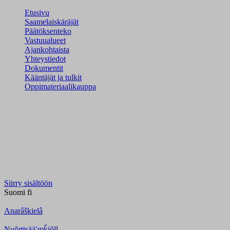
Etusivu
Saamelaiskäräjät
Päätöksenteko
Vastuualueet
Ajankohtaista
Yhteystiedot
Dokumentit
Kääntäjät ja tulkit
Oppimateriaalikauppa
Siirry sisältöön
Suomi
fi
Anarâškielâ
Nuõrttsääʹmǩiõll