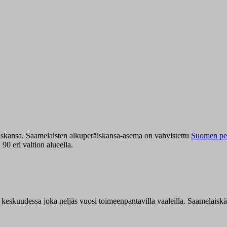
iskansa. Saamelaisten alkuperäiskansa-asema on vahvistettu
Suomen per
0 eri valtion alueella.
n keskuudessa joka neljäs vuosi toimeenpantavilla vaaleilla. Saamelaisk