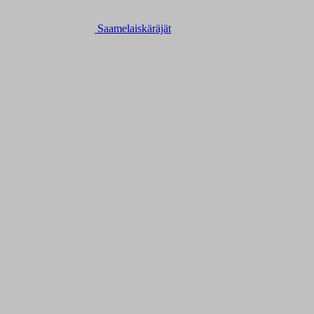
Saamelaiskäräjät