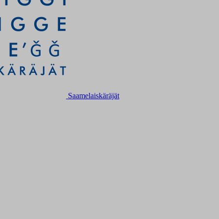
Saamelaiskäräjät