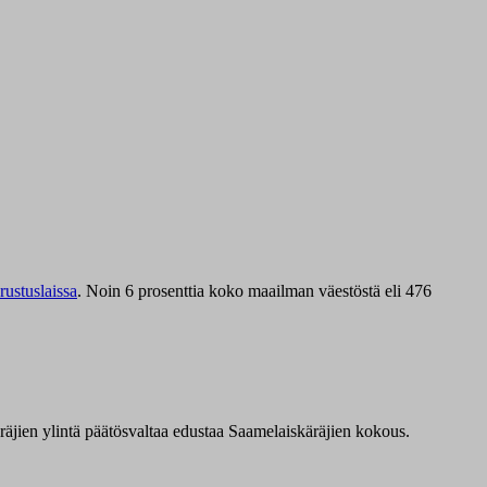
ustuslaissa
.
Noin 6 prosenttia koko maailman väestöstä eli 476
äräjien ylintä päätösvaltaa edustaa Saamelaiskäräjien kokous.