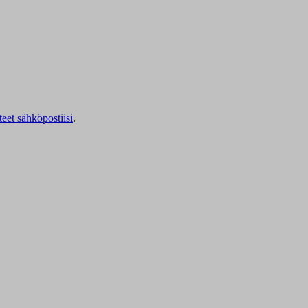
teet sähköpostiisi
.