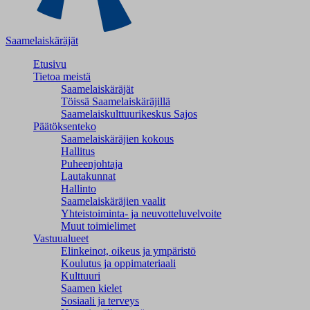
Saamelaiskäräjät
Etusivu
Tietoa meistä
Saamelaiskäräjät
Töissä Saamelaiskäräjillä
Saamelaiskulttuuri­keskus Sajos
Päätöksenteko
Saamelaiskäräjien kokous
Hallitus
Puheenjohtaja
Lautakunnat
Hallinto
Saamelaiskäräjien vaalit
Yhteistoiminta- ja neuvotteluvelvoite
Muut toimielimet
Vastuualueet
Elinkeinot, oikeus ja ympäristö
Koulutus ja oppimateriaali
Kulttuuri
Saamen kielet
Sosiaali ja terveys