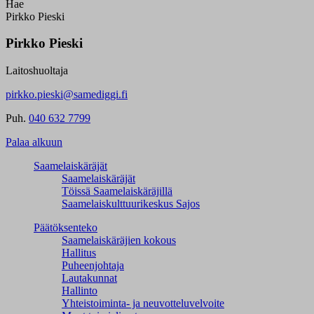
Hae
Pirkko Pieski
Pirkko Pieski
Laitoshuoltaja
pirkko.pieski@samediggi.fi
Puh.
040 632 7799
Palaa alkuun
Saamelaiskäräjät
Saamelaiskäräjät
Töissä Saamelaiskäräjillä
Saamelaiskulttuuri­keskus Sajos
Päätöksenteko
Saamelaiskäräjien kokous
Hallitus
Puheenjohtaja
Lautakunnat
Hallinto
Yhteistoiminta- ja neuvotteluvelvoite