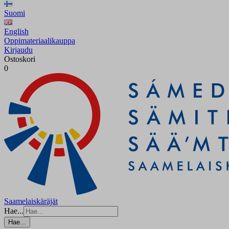
Suomi
English
Oppimateriaalikauppa
Kirjaudu
Ostoskori
0
Saamelaiskäräjät
Hae...
Hae...