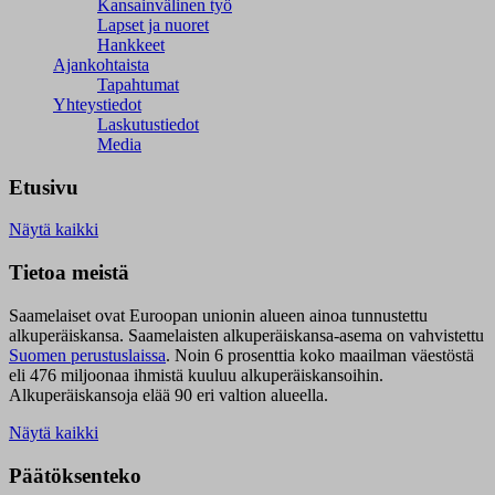
Kansainvälinen työ
Lapset ja nuoret
Hankkeet
Ajankohtaista
Tapahtumat
Yhteystiedot
Laskutustiedot
Media
Etusivu
Näytä kaikki
Tietoa meistä
Saamelaiset ovat Euroopan unionin alueen ainoa tunnustettu
alkuperäiskansa. Saamelaisten alkuperäiskansa-asema on vahvistettu
Suomen perustuslaissa
.
Noin 6 prosenttia koko maailman väestöstä
eli 476 miljoonaa ihmistä kuuluu alkuperäiskansoihin.
Alkuperäiskansoja elää 90 eri valtion alueella.
Näytä kaikki
Päätöksenteko