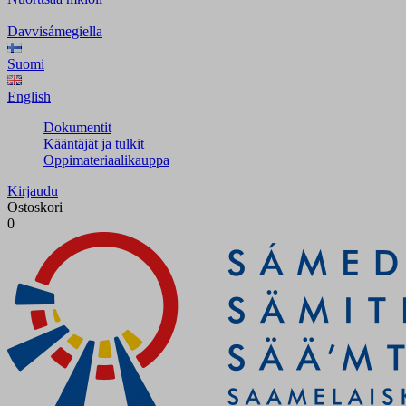
Davvisámegiella
Suomi
English
Dokumentit
Kääntäjät ja tulkit
Oppimateriaalikauppa
Kirjaudu
Ostoskori
0