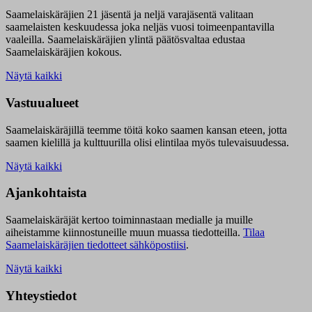
Saamelaiskäräjien 21 jäsentä ja neljä varajäsentä valitaan
saamelaisten keskuudessa joka neljäs vuosi toimeenpantavilla
vaaleilla. Saamelaiskäräjien ylintä päätösvaltaa edustaa
Saamelaiskäräjien kokous.
Näytä kaikki
Vastuualueet
Saamelaiskäräjillä t
eemme töitä koko saamen kansan eteen, jotta
saamen kielillä ja kulttuurilla olisi elintilaa myös tulevaisuudessa.
Näytä kaikki
Ajankohtaista
Saamelaiskäräjät kertoo toiminnastaan medialle ja muille
aiheistamme kiinnostuneille muun muassa tiedotteilla.
Tilaa
Saamelaiskäräjien tiedotteet sähköpostiisi
.
Näytä kaikki
Yhteystiedot