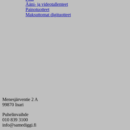
Ääni- ja videotallenteet
Painotuotteet
Maksuttomat digituotteet
Menesjärventie 2 A
99870 Inari
Puhelinvaihde
010 839 3100
info@samediggi.fi