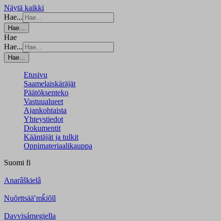
Näytä kaikki
Hae...
Hae...
Hae
Hae...
Hae...
Etusivu
Saamelaiskäräjät
Päätöksenteko
Vastuualueet
Ajankohtaista
Yhteystiedot
Dokumentit
Kääntäjät ja tulkit
Oppimateriaalikauppa
Suomi
fi
Anarâškielâ
Nuõrttsääʹmǩiõll
Davvisámegiella