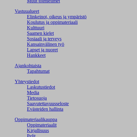
Muut toimielimet
Vastuualueet
Elinkeinot, oikeus ja ympäristö
Koulutus ja oppimateriaali
Kulttuuri
Saamen kielet
Sosiaali ja terveys
Kansainvälinen työ
Lapset ja nuoret
Hankkeet
Ajankohtaista
Tapahtumat
Yhteystiedot
Laskutustiedot
Media
Tietosuoja
Saavutettavuusseloste
Evästeiden hallinta
Oppimateriaalikauppa
Oppimateriaalit
Kirjallisuus
Pelit