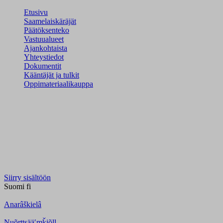
Etusivu
Saamelaiskäräjät
Päätöksenteko
Vastuualueet
Ajankohtaista
Yhteystiedot
Dokumentit
Kääntäjät ja tulkit
Oppimateriaalikauppa
Siirry sisältöön
Suomi
fi
Anarâškielâ
Nuõrttsääʹmǩiõll