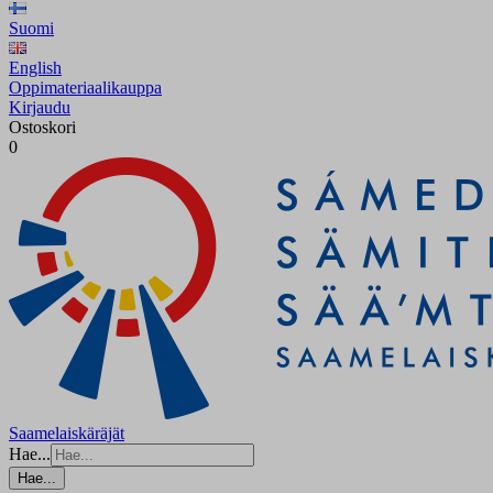
Suomi
English
Oppimateriaalikauppa
Kirjaudu
Ostoskori
0
Saamelaiskäräjät
Hae...
Hae...