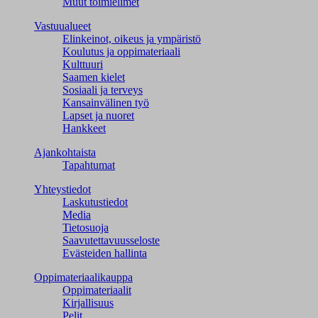
Muut toimielimet
Vastuualueet
Elinkeinot, oikeus ja ympäristö
Koulutus ja oppimateriaali
Kulttuuri
Saamen kielet
Sosiaali ja terveys
Kansainvälinen työ
Lapset ja nuoret
Hankkeet
Ajankohtaista
Tapahtumat
Yhteystiedot
Laskutustiedot
Media
Tietosuoja
Saavutettavuusseloste
Evästeiden hallinta
Oppimateriaalikauppa
Oppimateriaalit
Kirjallisuus
Pelit