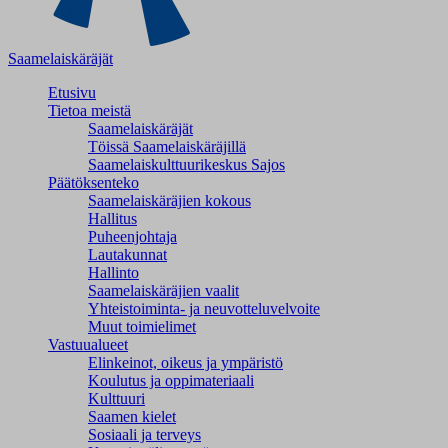
Saamelaiskäräjät
Etusivu
Tietoa meistä
Saamelaiskäräjät
Töissä Saamelaiskäräjillä
Saamelaiskulttuuri­keskus Sajos
Päätöksenteko
Saamelaiskäräjien kokous
Hallitus
Puheenjohtaja
Lautakunnat
Hallinto
Saamelaiskäräjien vaalit
Yhteistoiminta- ja neuvotteluvelvoite
Muut toimielimet
Vastuualueet
Elinkeinot, oikeus ja ympäristö
Koulutus ja oppimateriaali
Kulttuuri
Saamen kielet
Sosiaali ja terveys