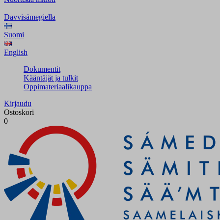
Davvisámegiella
Suomi
English
Dokumentit
Kääntäjät ja tulkit
Oppimateriaalikauppa
Kirjaudu
Ostoskori
0