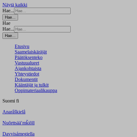
Näytä kaikki
Hae...
Hae...
Hae
Hae...
Hae...
Etusivu
Saamelaiskäräjät
Päätöksenteko
Vastuualueet
Ajankohtaista
Yhteystiedot
Dokumentit
Kääntäjät ja tulkit
Oppimateriaalikauppa
Suomi
fi
Anarâškielâ
Nuõrttsääʹmǩiõll
Davvisámegiella