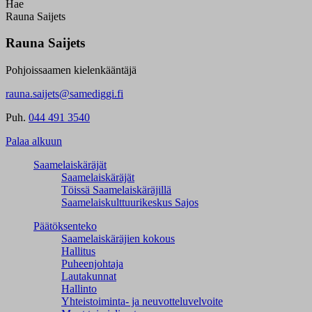
Hae
Rauna Saijets
Rauna Saijets
Pohjoissaamen kielenkääntäjä
rauna.saijets@samediggi.fi
Puh.
044 491 3540
Palaa alkuun
Saamelaiskäräjät
Saamelaiskäräjät
Töissä Saamelaiskäräjillä
Saamelaiskulttuuri­keskus Sajos
Päätöksenteko
Saamelaiskäräjien kokous
Hallitus
Puheenjohtaja
Lautakunnat
Hallinto
Yhteistoiminta- ja neuvotteluvelvoite