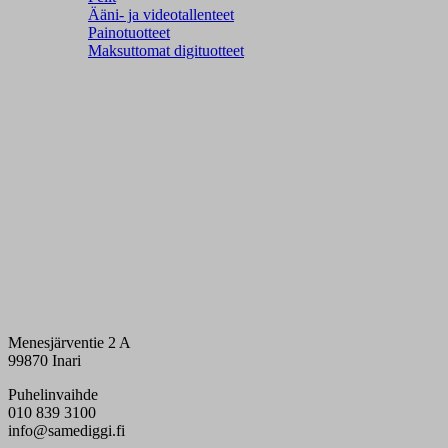
Ääni- ja videotallenteet
Painotuotteet
Maksuttomat digituotteet
Menesjärventie 2 A
99870 Inari
Puhelinvaihde
010 839 3100
info@samediggi.fi