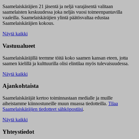
Saamelaiskäräjien 21 jäsentä ja neljä varajäsentä valitaan
saamelaisten keskuudessa joka neljäs vuosi toimeenpantavilla
vaaleilla. Saamelaiskäräjien ylintä päätösvaltaa edustaa
Saamelaiskäräjien kokous.
Näytä kaikki
Vastuualueet
Saamelaiskäräjillä t
eemme töitä koko saamen kansan eteen, jotta
saamen kielillä ja kulttuurilla olisi elintilaa myös tulevaisuudessa.
Näytä kaikki
Ajankohtaista
Saamelaiskäräjät kertoo toiminnastaan medialle ja muille
aiheistamme kiinnostuneille muun muassa tiedotteilla.
Tilaa
Saamelaiskäräjien tiedotteet sähköpostiisi
.
Näytä kaikki
Yhteystiedot