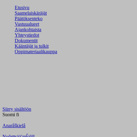
Etusivu
Saamelaiskäräjät
Päätöksenteko
Vastuualueet
Ajankohtaista
Yhteystiedot
Dokumentit
Kääntäjät ja tulkit
Oppimateriaalikauppa
Siirry sisältöön
Suomi
fi
Anarâškielâ
Nuõrttsääʹmǩiõll