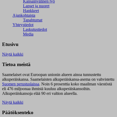
Kansainvälinen työ
Lapset ja nuoret
Hankkeet
Ajankohtaista
Tapahtumat
Yhteystiedot
Laskutustiedot
Media
Etusivu
Näytä kaikki
Tietoa meistä
Saamelaiset ovat Euroopan unionin alueen ainoa tunnustettu
alkuperäiskansa. Saamelaisten alkuperäiskansa-asema on vahvistettu
Suomen perustuslaissa
.
Noin 6 prosenttia koko maailman väestöstä
eli 476 miljoonaa ihmistä kuuluu alkuperäiskansoihin.
Alkuperäiskansoja elää 90 eri valtion alueella.
Näytä kaikki
Päätöksenteko