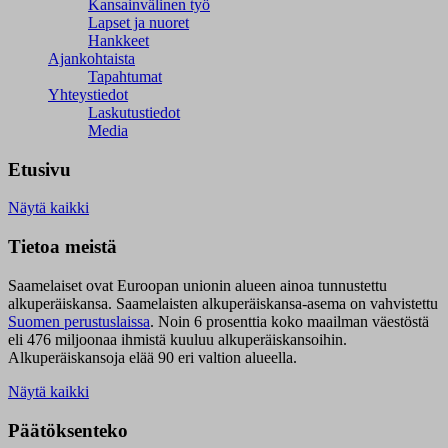
Kansainvälinen työ
Lapset ja nuoret
Hankkeet
Ajankohtaista
Tapahtumat
Yhteystiedot
Laskutustiedot
Media
Etusivu
Näytä kaikki
Tietoa meistä
Saamelaiset ovat Euroopan unionin alueen ainoa tunnustettu
alkuperäiskansa. Saamelaisten alkuperäiskansa-asema on vahvistettu
Suomen perustuslaissa
.
Noin 6 prosenttia koko maailman väestöstä
eli 476 miljoonaa ihmistä kuuluu alkuperäiskansoihin.
Alkuperäiskansoja elää 90 eri valtion alueella.
Näytä kaikki
Päätöksenteko