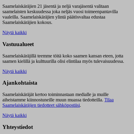
Saamelaiskäräjien 21 jäsentä ja neljä varajäsentä valitaan
saamelaisten keskuudessa joka neljäs vuosi toimeenpantavilla
vaaleilla. Saamelaiskäräjien ylintä päätösvaltaa edustaa
Saamelaiskäräjien kokous.
Näytä kaikki
Vastuualueet
Saamelaiskäräjillä t
eemme töitä koko saamen kansan eteen, jotta
saamen kielillä ja kulttuurilla olisi elintilaa myös tulevaisuudessa.
Näytä kaikki
Ajankohtaista
Saamelaiskäräjät kertoo toiminnastaan medialle ja muille
aiheistamme kiinnostuneille muun muassa tiedotteilla.
Tilaa
Saamelaiskäräjien tiedotteet sähköpostiisi
.
Näytä kaikki
Yhteystiedot