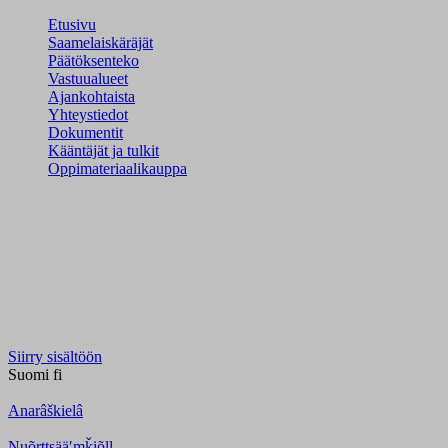
Etusivu
Saamelaiskäräjät
Päätöksenteko
Vastuualueet
Ajankohtaista
Yhteystiedot
Dokumentit
Kääntäjät ja tulkit
Oppimateriaalikauppa
Siirry sisältöön
Suomi
fi
Anarâškielâ
Nuõrttsääʹmǩiõll