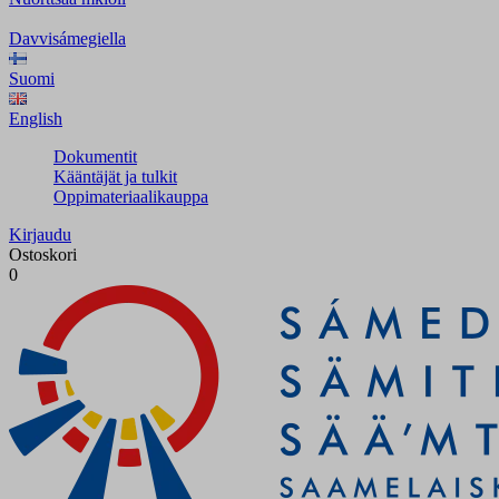
Davvisámegiella
Suomi
English
Dokumentit
Kääntäjät ja tulkit
Oppimateriaalikauppa
Kirjaudu
Ostoskori
0