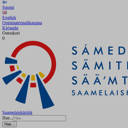
Suomi
English
Oppimateriaalikauppa
Kirjaudu
Ostoskori
0
Saamelaiskäräjät
Hae...
Hae...