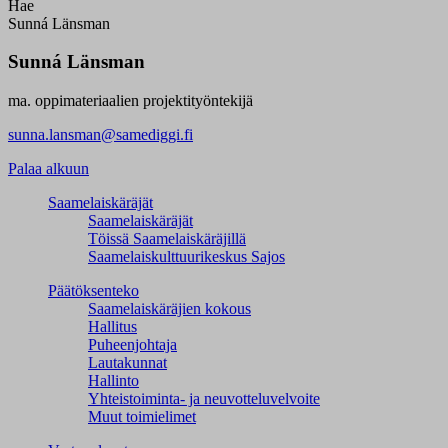
Hae
Sunná Länsman
Sunná Länsman
ma. oppimateriaalien projektityöntekijä
sunna.lansman@samediggi.fi
Palaa alkuun
Saamelaiskäräjät
Saamelaiskäräjät
Töissä Saamelaiskäräjillä
Saamelaiskulttuuri­keskus Sajos
Päätöksenteko
Saamelaiskäräjien kokous
Hallitus
Puheenjohtaja
Lautakunnat
Hallinto
Yhteistoiminta- ja neuvotteluvelvoite
Muut toimielimet