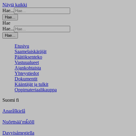
Näytä kaikki
Hae...
Hae...
Hae
Hae...
Hae...
Etusivu
Saamelaiskäräjät
Päätöksenteko
Vastuualueet
Ajankohtaista
Yhteystiedot
Dokumentit
Kääntäjät ja tulkit
Oppimateriaalikauppa
Suomi
fi
Anarâškielâ
Nuõrttsääʹmǩiõll
Davvisámegiella