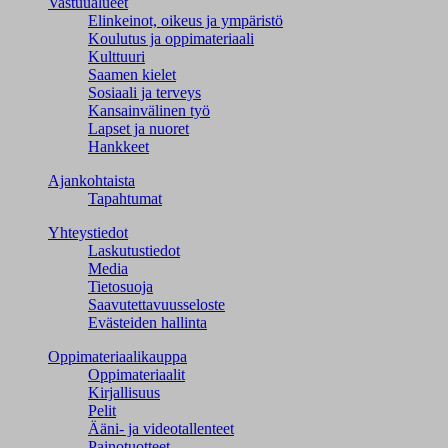
Vastuualueet
Elinkeinot, oikeus ja ympäristö
Koulutus ja oppimateriaali
Kulttuuri
Saamen kielet
Sosiaali ja terveys
Kansainvälinen työ
Lapset ja nuoret
Hankkeet
Ajankohtaista
Tapahtumat
Yhteystiedot
Laskutustiedot
Media
Tietosuoja
Saavutettavuusseloste
Evästeiden hallinta
Oppimateriaalikauppa
Oppimateriaalit
Kirjallisuus
Pelit
Ääni- ja videotallenteet
Painotuotteet