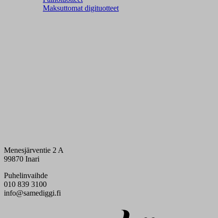
Maksuttomat digituotteet
Menesjärventie 2 A
99870 Inari
Puhelinvaihde
010 839 3100
info@samediggi.fi
Digi- ja mainostoimisto Höyry Rovaniemi ja Oulu