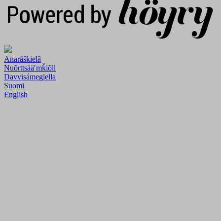
Anarâškielâ
Nuõrttsääʹmǩiõll
Davvisámegiella
Suomi
English