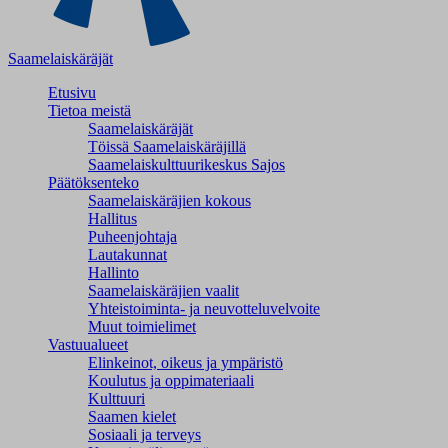
Saamelaiskäräjät
Etusivu
Tietoa meistä
Saamelaiskäräjät
Töissä Saamelaiskäräjillä
Saamelaiskulttuuri­keskus Sajos
Päätöksenteko
Saamelaiskäräjien kokous
Hallitus
Puheenjohtaja
Lautakunnat
Hallinto
Saamelaiskäräjien vaalit
Yhteistoiminta- ja neuvotteluvelvoite
Muut toimielimet
Vastuualueet
Elinkeinot, oikeus ja ympäristö
Koulutus ja oppimateriaali
Kulttuuri
Saamen kielet
Sosiaali ja terveys