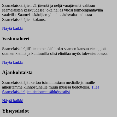
Saamelaiskäräjien 21 jäsentä ja neljä varajäsentä valitaan
saamelaisten keskuudessa joka neljäs vuosi toimeenpantavilla
vaaleilla. Saamelaiskäräjien ylintä päätösvaltaa edustaa
Saamelaiskäräjien kokous.
Näytä kaikki
Vastuualueet
Saamelaiskäräjillä t
eemme töitä koko saamen kansan eteen, jotta
saamen kielillä ja kulttuurilla olisi elintilaa myös tulevaisuudessa.
Näytä kaikki
Ajankohtaista
Saamelaiskäräjät kertoo toiminnastaan medialle ja muille
aiheistamme kiinnostuneille muun muassa tiedotteilla.
Tilaa
Saamelaiskäräjien tiedotteet sähköpostiisi
.
Näytä kaikki
Yhteystiedot