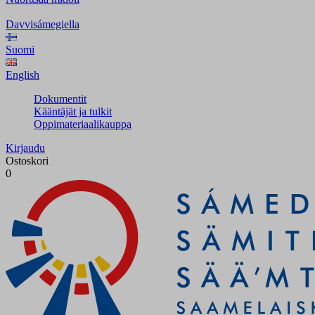
Davvisámegiella
Suomi
English
Dokumentit
Kääntäjät ja tulkit
Oppimateriaalikauppa
Kirjaudu
Ostoskori
0