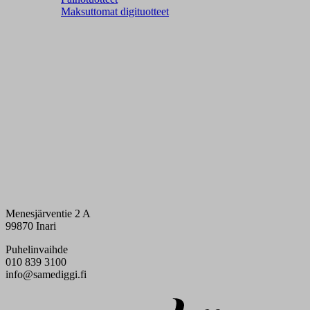
Maksuttomat digituotteet
Menesjärventie 2 A
99870 Inari
Puhelinvaihde
010 839 3100
info@samediggi.fi
Digi- ja mainostoimisto Höyry Rovaniemi ja Oulu