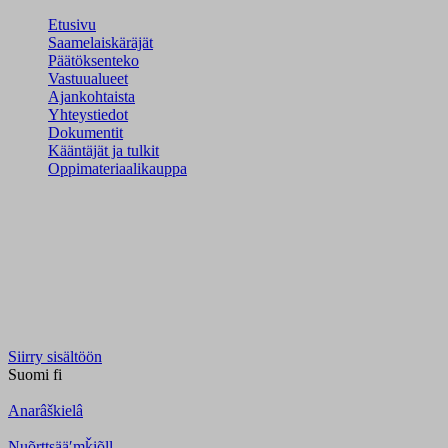
Etusivu
Saamelaiskäräjät
Päätöksenteko
Vastuualueet
Ajankohtaista
Yhteystiedot
Dokumentit
Kääntäjät ja tulkit
Oppimateriaalikauppa
Siirry sisältöön
Suomi
fi
Anarâškielâ
Nuõrttsääʹmǩiõll