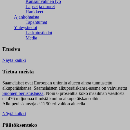
Kansainvälinen työ
Lapset ja nuoret
Hankkeet
Ajankohtaista
Tapahtumat
Yhteystiedot
Laskutustiedot
Media
Etusivu
Näytä kaikki
Tietoa meistä
Saamelaiset ovat Euroopan unionin alueen ainoa tunnustettu
alkuperäiskansa. Saamelaisten alkuperäiskansa-asema on vahvistettu
Suomen perustuslaissa
.
Noin 6 prosenttia koko maailman väestöstä
eli 476 miljoonaa ihmistä kuuluu alkuperäiskansoihin.
Alkuperäiskansoja elää 90 eri valtion alueella.
Näytä kaikki
Päätöksenteko