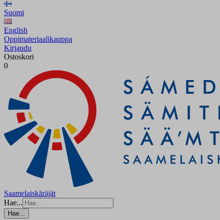
Suomi
English
Oppimateriaalikauppa
Kirjaudu
Ostoskori
0
Saamelaiskäräjät
Hae...
Hae...