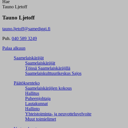
Hae
Tauno Ljetoff
Tauno Ljetoff
tauno.ljetoff@samediggi.fi
Puh.
040 589 3249
Palaa alkuun
Saamelaiskäräjät
Saamelaiskäräjät
Töissä Saamelaiskäräjillä
Saamelaiskulttuuri­keskus Sajos
Päätöksenteko
Saamelaiskäräjien kokous
Hallitus
Puheenjohtaja
Lautakunnat
Hallinto
Yhteistoiminta- ja neuvotteluvelvoite
Muut toimielimet