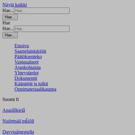
Näytä kaikki
Hae...
Hae...
Hae
Hae...
Hae...
Etusivu
Saamelaiskäräjät
Päätöksenteko
Vastuualueet
Ajankohtaista
Yhteystiedot
Dokumentit
Kääntäjät ja tulkit
Oppimateriaalikauppa
Suomi
fi
Anarâškielâ
Nuõrttsääʹmǩiõll
Davvisámegiella