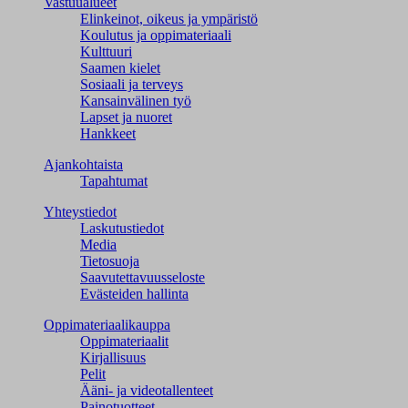
Vastuualueet
Elinkeinot, oikeus ja ympäristö
Koulutus ja oppimateriaali
Kulttuuri
Saamen kielet
Sosiaali ja terveys
Kansainvälinen työ
Lapset ja nuoret
Hankkeet
Ajankohtaista
Tapahtumat
Yhteystiedot
Laskutustiedot
Media
Tietosuoja
Saavutettavuusseloste
Evästeiden hallinta
Oppimateriaalikauppa
Oppimateriaalit
Kirjallisuus
Pelit
Ääni- ja videotallenteet
Painotuotteet