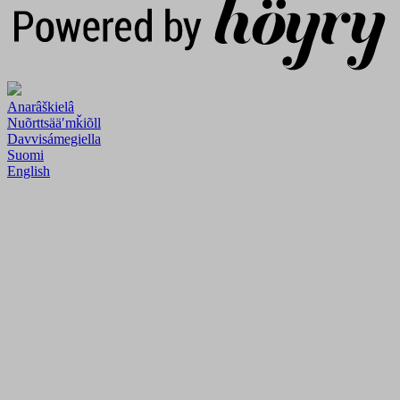
Anarâškielâ
Nuõrttsääʹmǩiõll
Davvisámegiella
Suomi
English