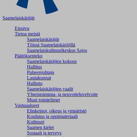
Saamelaiskäräjät
Etusivu
Tietoa meistä
Saamelaiskäräjät
Töissä Saamelaiskäräjillä
Saamelaiskulttuuri­keskus Sajos
Päätöksenteko
Saamelaiskäräjien kokous
Hallitus
Puheenjohtaja
Lautakunnat
Hallinto
Saamelaiskäräjien vaalit
Yhteistoiminta- ja neuvotteluvelvoite
Muut toimielimet
Vastuualueet
Elinkeinot, oikeus ja ympäristö
Koulutus ja oppimateriaali
Kulttuuri
Saamen kielet
Sosiaali ja terveys