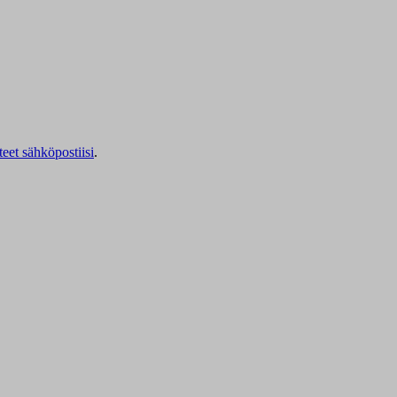
teet sähköpostiisi
.