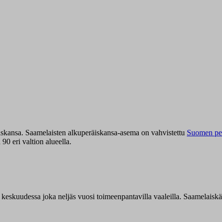
iskansa. Saamelaisten alkuperäiskansa-asema on vahvistettu
Suomen per
0 eri valtion alueella.
n keskuudessa joka neljäs vuosi toimeenpantavilla vaaleilla. Saamelaisk