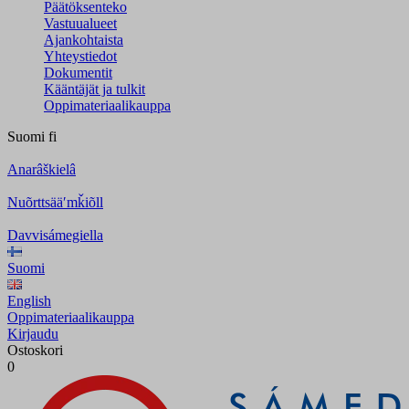
Päätöksenteko
Vastuualueet
Ajankohtaista
Yhteystiedot
Dokumentit
Kääntäjät ja tulkit
Oppimateriaalikauppa
Suomi
fi
Anarâškielâ
Nuõrttsääʹmǩiõll
Davvisámegiella
Suomi
English
Oppimateriaalikauppa
Kirjaudu
Ostoskori
0