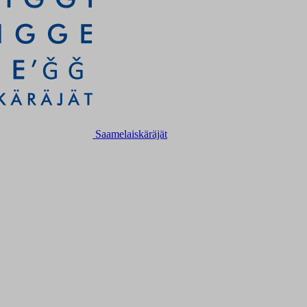
Saamelaiskäräjät