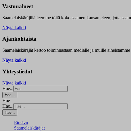
Vastuualueet
Saamelaiskäräjillä t
eemme töitä koko saamen kansan eteen, jotta saamen 
Näytä kaikki
Ajankohtaista
Saamelaiskäräjät kertoo toiminnastaan medialle ja muille aiheistamme 
Näytä kaikki
Yhteystiedot
Näytä kaikki
Hae...
Hae...
Hae
Hae...
Hae...
Etusivu
Saamelaiskäräjät