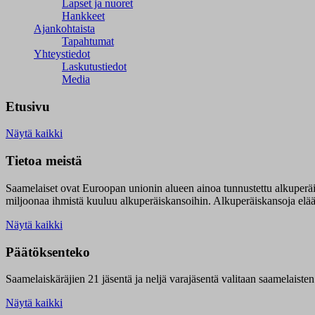
Lapset ja nuoret
Hankkeet
Ajankohtaista
Tapahtumat
Yhteystiedot
Laskutustiedot
Media
Etusivu
Näytä kaikki
Tietoa meistä
Saamelaiset ovat Euroopan unionin alueen ainoa tunnustettu alkuperä
miljoonaa ihmistä kuuluu alkuperäiskansoihin. Alkuperäiskansoja elää 9
Näytä kaikki
Päätöksenteko
Saamelaiskäräjien 21 jäsentä ja neljä varajäsentä valitaan saamelaiste
Näytä kaikki