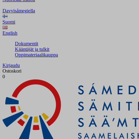
Davvisámegiella
Suomi
English
Dokumentit
Kääntäjät ja tulkit
Oppimateriaalikauppa
Kirjaudu
Ostoskori
0