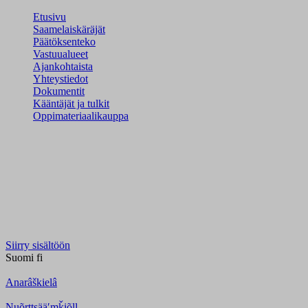
Etusivu
Saamelaiskäräjät
Päätöksenteko
Vastuualueet
Ajankohtaista
Yhteystiedot
Dokumentit
Kääntäjät ja tulkit
Oppimateriaalikauppa
Siirry sisältöön
Suomi
fi
Anarâškielâ
Nuõrttsääʹmǩiõll