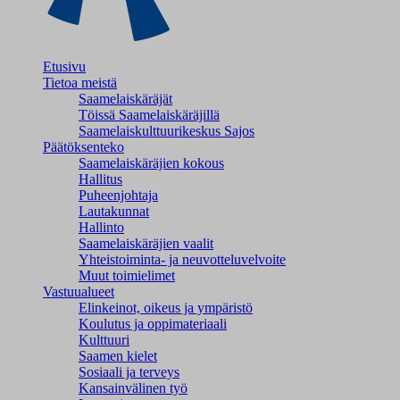
Etusivu
Tietoa meistä
Saamelaiskäräjät
Töissä Saamelaiskäräjillä
Saamelaiskulttuuri­keskus Sajos
Päätöksenteko
Saamelaiskäräjien kokous
Hallitus
Puheenjohtaja
Lautakunnat
Hallinto
Saamelaiskäräjien vaalit
Yhteistoiminta- ja neuvotteluvelvoite
Muut toimielimet
Vastuualueet
Elinkeinot, oikeus ja ympäristö
Koulutus ja oppimateriaali
Kulttuuri
Saamen kielet
Sosiaali ja terveys
Kansainvälinen työ