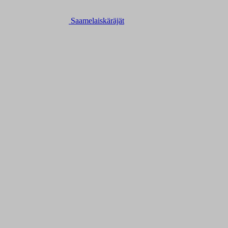
Saamelaiskäräjät