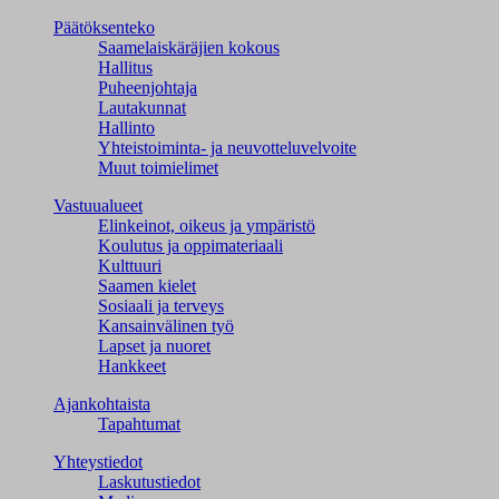
Päätöksenteko
Saamelaiskäräjien kokous
Hallitus
Puheenjohtaja
Lautakunnat
Hallinto
Yhteistoiminta- ja neuvotteluvelvoite
Muut toimielimet
Vastuualueet
Elinkeinot, oikeus ja ympäristö
Koulutus ja oppimateriaali
Kulttuuri
Saamen kielet
Sosiaali ja terveys
Kansainvälinen työ
Lapset ja nuoret
Hankkeet
Ajankohtaista
Tapahtumat
Yhteystiedot
Laskutustiedot