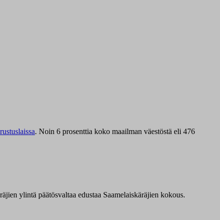
ustuslaissa
.
Noin 6 prosenttia koko maailman väestöstä eli 476
äräjien ylintä päätösvaltaa edustaa Saamelaiskäräjien kokous.