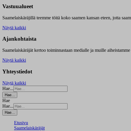
Vastuualueet
Saamelaiskäräjillä t
eemme töitä koko saamen kansan eteen, jotta saamen 
Näytä kaikki
Ajankohtaista
Saamelaiskäräjät kertoo toiminnastaan medialle ja muille aiheistamme 
Näytä kaikki
Yhteystiedot
Näytä kaikki
Hae...
Hae...
Hae
Hae...
Hae...
Etusivu
Saamelaiskäräjät