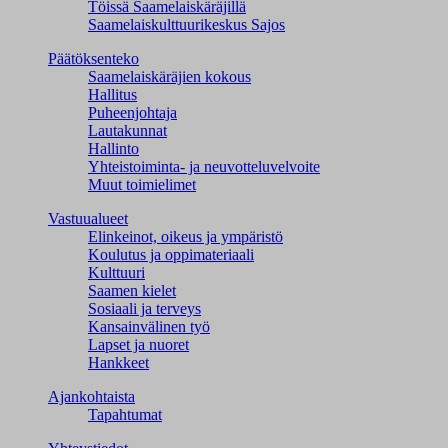
Töissä Saamelaiskäräjillä
Saamelaiskulttuuri­keskus Sajos
Päätöksenteko
Saamelaiskäräjien kokous
Hallitus
Puheenjohtaja
Lautakunnat
Hallinto
Yhteistoiminta- ja neuvotteluvelvoite
Muut toimielimet
Vastuualueet
Elinkeinot, oikeus ja ympäristö
Koulutus ja oppimateriaali
Kulttuuri
Saamen kielet
Sosiaali ja terveys
Kansainvälinen työ
Lapset ja nuoret
Hankkeet
Ajankohtaista
Tapahtumat