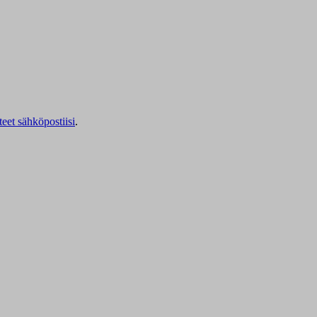
teet sähköpostiisi
.