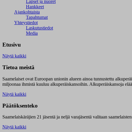
Lapset ja nuoret
Hankkeet
Ajankohtaista
Tapahtumat
Yhteystiedot
Laskutustiedot
Media
Etusivu
Näytä kaikki
Tietoa meistä
Saamelaiset ovat Euroopan unionin alueen ainoa tunnustettu alkuperä
miljoonaa ihmistä kuuluu alkuperäiskansoihin. Alkuperäiskansoja elää 9
Näytä kaikki
Päätöksenteko
Saamelaiskäräjien 21 jäsentä ja neljä varajäsentä valitaan saamelaiste
Näytä kaikki