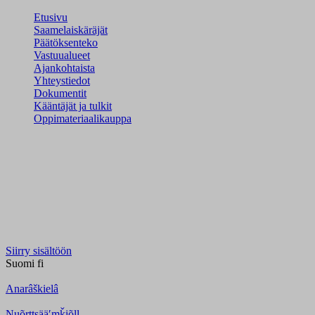
Etusivu
Saamelaiskäräjät
Päätöksenteko
Vastuualueet
Ajankohtaista
Yhteystiedot
Dokumentit
Kääntäjät ja tulkit
Oppimateriaalikauppa
Siirry sisältöön
Suomi
fi
Anarâškielâ
Nuõrttsääʹmǩiõll