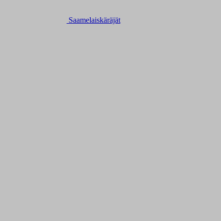
Saamelaiskäräjät