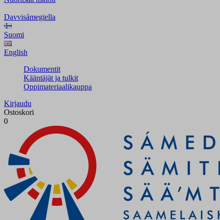
Davvisámegiella
Suomi
English
Dokumentit
Kääntäjät ja tulkit
Oppimateriaalikauppa
Kirjaudu
Ostoskori
0