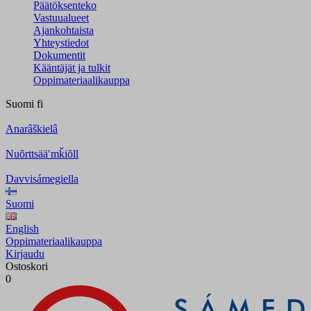
Päätöksenteko
Vastuualueet
Ajankohtaista
Yhteystiedot
Dokumentit
Kääntäjät ja tulkit
Oppimateriaalikauppa
Suomi
fi
Anarâškielâ
Nuõrttsääʹmǩiõll
Davvisámegiella
Suomi
English
Oppimateriaalikauppa
Kirjaudu
Ostoskori
0