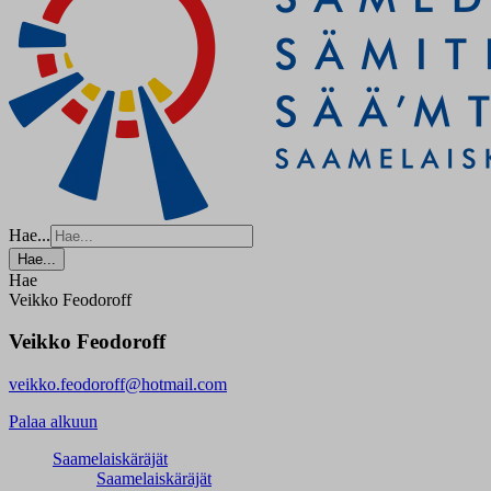
Hae...
Hae...
Hae
Veikko Feodoroff
Veikko Feodoroff
veikko.feodoroff@hotmail.com
Palaa alkuun
Saamelaiskäräjät
Saamelaiskäräjät