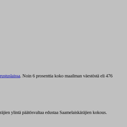
ustuslaissa
.
Noin 6 prosenttia koko maailman väestöstä eli 476
äräjien ylintä päätösvaltaa edustaa Saamelaiskäräjien kokous.