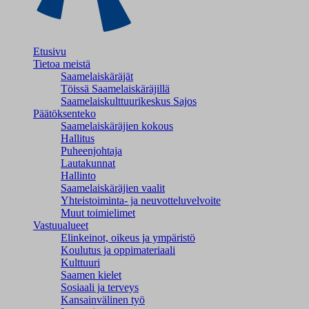
Etusivu
Tietoa meistä
Saamelaiskäräjät
Töissä Saamelaiskäräjillä
Saamelaiskulttuuri­keskus Sajos
Päätöksenteko
Saamelaiskäräjien kokous
Hallitus
Puheenjohtaja
Lautakunnat
Hallinto
Saamelaiskäräjien vaalit
Yhteistoiminta- ja neuvotteluvelvoite
Muut toimielimet
Vastuualueet
Elinkeinot, oikeus ja ympäristö
Koulutus ja oppimateriaali
Kulttuuri
Saamen kielet
Sosiaali ja terveys
Kansainvälinen työ