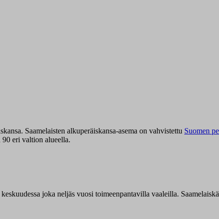
iskansa. Saamelaisten alkuperäiskansa-asema on vahvistettu
Suomen per
0 eri valtion alueella.
n keskuudessa joka neljäs vuosi toimeenpantavilla vaaleilla. Saamelaisk