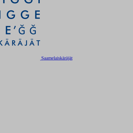
Saamelaiskäräjät