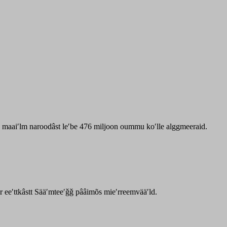
zz maaiʹlm naroodâst leʹbe 476 miljoon oummu koʹlle alggmeeraid.
ar eeʹttkâstt Sääʹmteeʹǧǧ pââimõs mieʹrreemvääʹld.