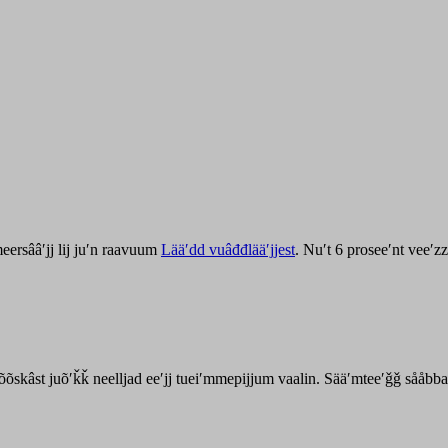
ersââʹjj lij juʹn raavuum
Lääʹdd vuâđđlääʹjjest
. Nuʹt 6 proseeʹnt veeʹ
kõõskâst juõʹǩǩ neelljad eeʹjj tueiʹmmepijjum vaalin. Sääʹmteeʹǧǧ sååbb