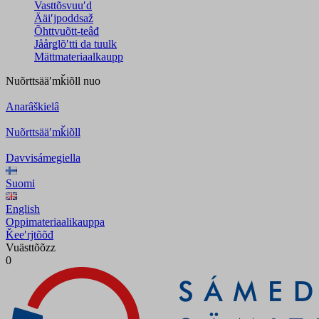
Vasttõsvuuʹd
Ääiʹjpoddsaž
Õhttvuõtt-teâđ
Jåårǥlõʹtti da tuulk
Mättmateriaalkaupp
Nuõrttsääʹmǩiõll
nuo
Anarâškielâ
Nuõrttsääʹmǩiõll
Davvisámegiella
Suomi
English
Oppimateriaalikauppa
Ǩeeʹrjtõõđ
Vuästtõõzz
0