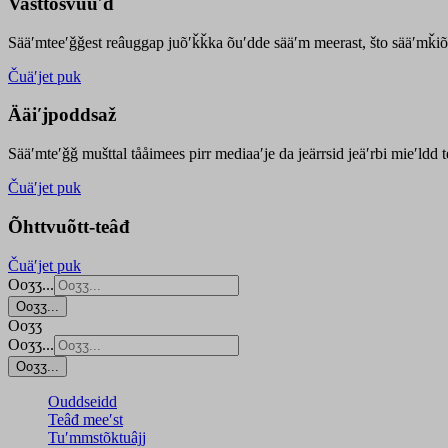
Vasttõsvuuʹd
Sääʹmteeʹǧǧest
reâuggap
juõʹǩǩka
õuʹdde
sääʹm meer
ast
, što sääʹmǩiõ
Čuäʹjet puk
Ääiʹjpoddsaž
Sääʹmteʹǧǧ mušttal tååimees pirr mediaaʹje da jeärrsid jeäʹrbi mieʹldd
Čuäʹjet puk
Õhttvuõtt-teâđ
Čuäʹjet puk
Ooʒʒ...
Ooʒʒ...
Ooʒʒ
Ooʒʒ...
Ooʒʒ...
Ouddseidd
Teâđ meeʹst
Tuʹmmstõktuâjj