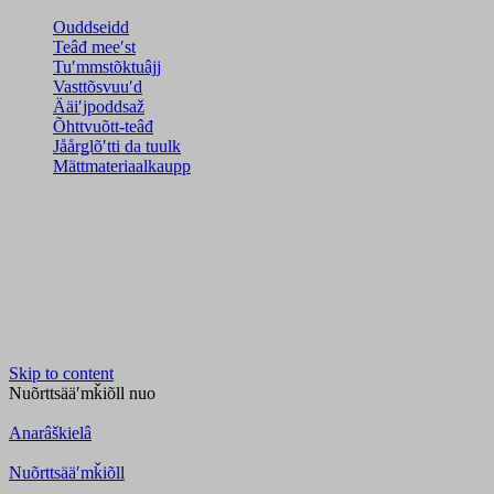
Ouddseidd
Teâđ meeʹst
Tuʹmmstõktuâjj
Vasttõsvuuʹd
Ääiʹjpoddsaž
Õhttvuõtt-teâđ
Jåårǥlõʹtti da tuulk
Mättmateriaalkaupp
Skip to content
Nuõrttsääʹmǩiõll
nuo
Anarâškielâ
Nuõrttsääʹmǩiõll