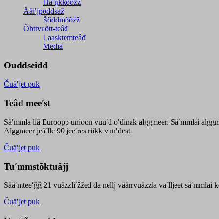
Haʹŋǩǩõõzz
Ääiʹjpoddsaž
Šõddmõõžž
Õhttvuõtt-teâđ
Laasktemteâđ
Media
Ouddseidd
Čuäʹjet puk
Teâđ meeʹst
Säʹmmla liâ Euroopp unioon vuuʹd oʹdinak alggmeer. Säʹmmlai alggme
Alggmeer jeäʹlle 90 jeeʹres riikk vuuʹdest.
Čuäʹjet puk
Tuʹmmstõktuâjj
Sääʹmteeʹǧǧ 21 vuäzzliʹžžed da nellj väärrvuäzzla vaʹlljeet säʹmmlai 
Čuäʹjet puk