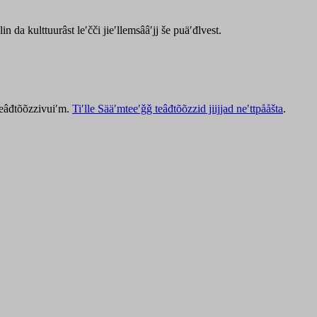
lin da kulttuurâst leʹčči jieʹllemsââʹjj še puäʹđlvest.
 teâđtõõzzivuiʹm.
Tiʹlle Sääʹmteeʹǧǧ teâđtõõzzid jiijjad neʹttpååšta
.