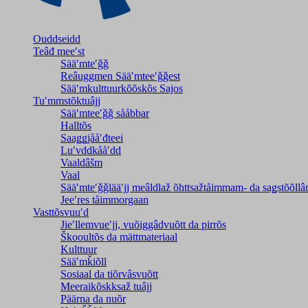
Ouddseidd
Teâđ meeʹst
Sääʹmteʹǧǧ
Reâuggmen Sääʹmteeʹǧǧest
Sääʹmkulttuurkõõskõs Sajos
Tuʹmmstõktuâjj
Sääʹmteeʹǧǧ sååbbar
Halltõs
Saaǥǥjååʹđteei
Luʹvddkååʹdd
Vaaldâšm
Vaal
Sääʹmteʹǧǧlääʹjj meâldlaž õhttsažtåimmam- da saǥstõõll
Jeeʹres tåimmorgaan
Vasttõsvuuʹd
Jieʹllemvueʹjj, vuõiggâdvuõtt da pirrõs
Škooultõs da mättmateriaal
Kulttuur
Sääʹmǩiõll
Sosiaal da tiõrvâsvuõtt
Meeraikõskksaž tuâjj
Päärna da nuõr