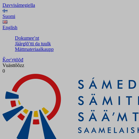
Davvisámegiella
Suomi
English
Dokumeeʹnt
Jåårǥlõʹtti da tuulk
Mättmateriaalkaupp
Ǩeeʹrjtõõđ
Vuästtõõzz
0