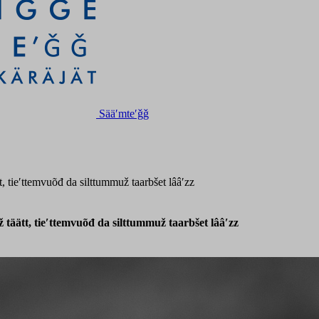
Sääʹmteʹǧǧ
t, tieʹttemvuõđ da silttummuž taarbšet lââʹzz
 täätt, tieʹttemvuõđ da silttummuž taarbšet lââʹzz