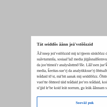
Tät seiddõs âânn jeäʹvstõõzzid
Ââʹnnep jeäʹvstõõzzid mij taʹrjjeem siiskõõzz d
suåvtummša, sosiaalʼlaž media jiijjâsnallšemv
da jooʹttimeäʹr analysâsttmõʹšše. Lââʹssen jueʹ
media, ǩeeitas-sueʹrj da analytikksueʹrj õhttsa
teâđaid tõʹst, mäʹhtt aanak mij seiddõõzz. Õhtt
vueiʹtte õhtteed täid teâđaid jeeʹres teâđaid, 
siʹjjid leʹbe koid leät norrum, ǥu leäk âânnam 
Soovâž puk