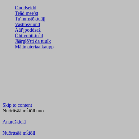
Ouddseidd
Teâđ meeʹst
Tuʹmmstõktuâjj
Vasttõsvuuʹd
Ääiʹjpoddsaž
Õhttvuõtt-teâđ
Jåårǥlõʹtti da tuulk
Mättmateriaalkaupp
Skip to content
Nuõrttsääʹmǩiõll
nuo
Anarâškielâ
Nuõrttsääʹmǩiõll