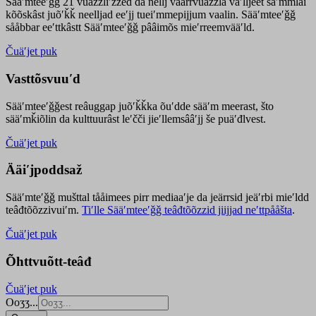
Sääʹmteeʹǧǧ 21 vuäzzliʹžžed da nellj väärrvuäzzla vaʹlljeet säʹmmlai
kõõskâst juõʹǩǩ neelljad eeʹjj tueiʹmmepijjum vaalin. Sääʹmteeʹǧǧ
sååbbar eeʹttkâstt Sääʹmteeʹǧǧ pââimõs mieʹrreemvääʹld.
Čuäʹjet puk
Vasttõsvuuʹd
Sääʹmteeʹǧǧest
reâuggap
juõʹǩǩka
õuʹdde
sääʹm meer
ast
, što
sääʹmǩiõlin da kulttuurâst leʹčči jieʹllemsââʹjj še puäʹđlvest.
Čuäʹjet puk
Ääiʹjpoddsaž
Sääʹmteʹǧǧ mušttal tååimees pirr mediaaʹje da jeärrsid jeäʹrbi mieʹldd
teâđtõõzzivuiʹm.
Tiʹlle Sääʹmteeʹǧǧ teâđtõõzzid jiijjad neʹttpååšta
.
Čuäʹjet puk
Õhttvuõtt-teâđ
Čuäʹjet puk
Ooʒʒ...