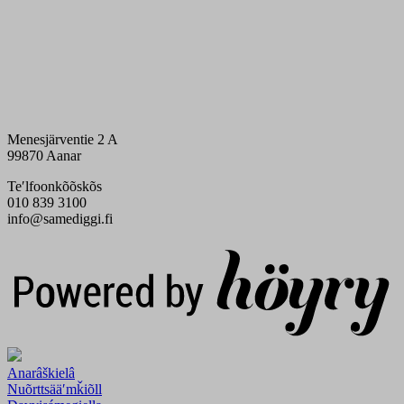
Menesjärventie 2 A
99870 Aanar
Teʹlfoonkõõskõs
010 839 3100
info@samediggi.fi
Digi- ja mainostoimisto Höyry Rovaniemi ja Oulu
Anarâškielâ
Nuõrttsääʹmǩiõll