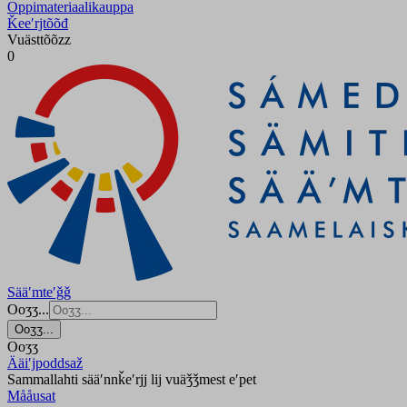
Oppimateriaalikauppa
Ǩeeʹrjtõõđ
Vuästtõõzz
0
Sääʹmteʹǧǧ
Ooʒʒ...
Ooʒʒ...
Ooʒʒ
Ääiʹjpoddsaž
Sammallahti sääʹnnǩeʹrjj lij vuäǯǯmest eʹpet
Mååusat