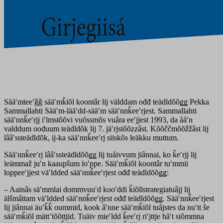
Sääʹmteeʹǧǧ sääʹmǩiõl koontâr lij välddam ođđ teädldõõǥǥ Pekka
Sammallahti Sääʹm-lääʹdd-sääʹm sääʹnnǩeeʹrjest. Sammallahti
sääʹnnǩeʹrjj iʹlmstõõvi vuõssmõs vuâra eeʹjjest 1993, da ååʹn
valddum oođuum teädldõk lij 7. jäʹrjstõõzzâst. Kõõččmõõžžâst lij
lââʹssteädldõk, ij-ka sääʹnnǩeeʹrj siiskõs leäkku muttum.
Sääʹnnǩeeʹrj lââʹssteädldõõǥǥ lij tuåivvum jiânnai, ko ǩeʹrjj lij
leämmaž juʹn kaaupšum loʹppe. Sääʹmǩiõl koontâr tuʹmmii
loppeeʹjjest väʹldded sääʹnnǩeeʹrjest ođđ teädldõõǥǥ:
– Aainâs säʹmmlai dommvuuʹd kooʹddi ǩiõllstrategiatuâjj lij
älšmâttam väʹldded sääʹnnǩeeʹrjest ođđ teädldõõǥǥ. Sääʹnnǩeeʹrjest
lij jiânnai äuʹǩǩ oummid, kook âʹnne sääʹmǩiõl tuâjstes da nuʹtt še
sääʹmǩiõl mättʼtõõttjid. Tuäiv mieʹldd ǩeeʹrj riʹjttje håʹt siõmmna