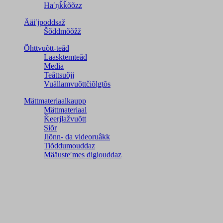
Haʹŋǩǩõõzz
Ääiʹjpoddsaž
Šõddmõõžž
Õhttvuõtt-teâđ
Laasktemteâđ
Media
Teâttsuõjj
Vuällamvuõttčiõlǥtõs
Mättmateriaalkaupp
Mättmateriaal
Ǩeerjlažvuõtt
Siõr
Jiõnn- da videoruâkk
Tiõddumouddaz
Määusteʹmes digiouddaz