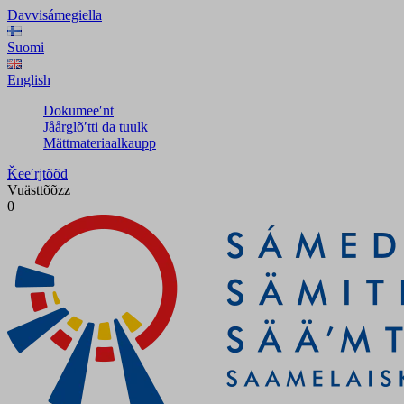
Davvisámegiella
Suomi
English
Dokumeeʹnt
Jåårǥlõʹtti da tuulk
Mättmateriaalkaupp
Ǩeeʹrjtõõđ
Vuästtõõzz
0