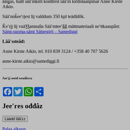
ääiǥas, tuâtt sääʹmǩiõl konttrest sääʹm ǩiõllstaanpiisar Anne Kirste
Aikio.
Sääʹnnǩeeʹrjest lij valddum 350 kpl teädldõk.
Ǩeʹrjj lij vuäǯǯamnalla Sääʹmteeʹǧǧ mättmateriaali neʹttkaaupâst:
Sámi-suoma-sámi Sátnegirji – Samediggi
Lââʹssteâđ:
Anne Kirste Aikio, tel. 010 839 3124 / +358 40 707 5626
anne-kirste.aikio@samediggi.fi
Jueʹjj seeid ooudårra
Facebook
Twitter
WhatsApp
Share
Jeeʹres ođđâz
Palaa alkuun