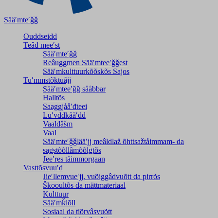
Sääʹmteʹǧǧ
Ouddseidd
Teâđ meeʹst
Sääʹmteʹǧǧ
Reâuggmen Sääʹmteeʹǧǧest
Sääʹmkulttuurkõõskõs Sajos
Tuʹmmstõktuâjj
Sääʹmteeʹǧǧ sååbbar
Halltõs
Saaǥǥjååʹđteei
Luʹvddkååʹdd
Vaaldâšm
Vaal
Sääʹmteʹǧǧlääʹjj meâldlaž õhttsažtåimmam- da
saǥstõõllâmõõlǥtõs
Jeeʹres tåimmorgaan
Vasttõsvuuʹd
Jieʹllemvueʹjj, vuõiggâdvuõtt da pirrõs
Škooultõs da mättmateriaal
Kulttuur
Sääʹmǩiõll
Sosiaal da tiõrvâsvuõtt