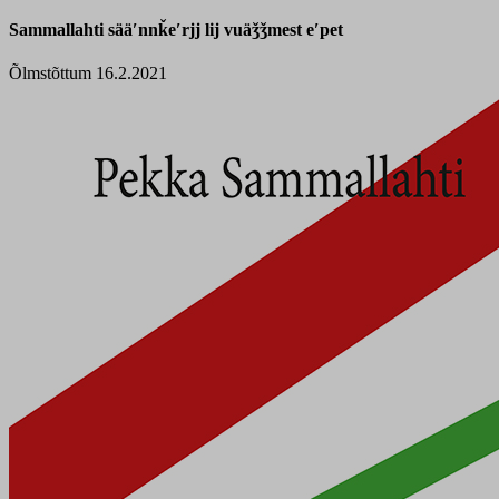
Sammallahti sääʹnnǩeʹrjj lij vuäǯǯmest eʹpet
Õlmstõttum 16.2.2021