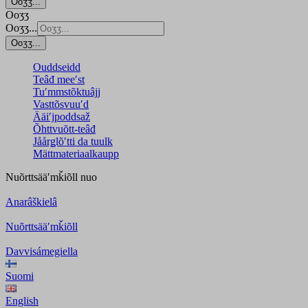
Ooʒʒ...
Ooʒʒ
Ooʒʒ...
Ooʒʒ...
Ouddseidd
Teâđ meeʹst
Tuʹmmstõktuâjj
Vasttõsvuuʹd
Ääiʹjpoddsaž
Õhttvuõtt-teâđ
Jåårǥlõʹtti da tuulk
Mättmateriaalkaupp
Nuõrttsääʹmǩiõll
nuo
Anarâškielâ
Nuõrttsääʹmǩiõll
Davvisámegiella
Suomi
English