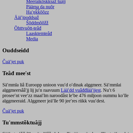
Meeraikõskksaž tuâjj
Päärna da nuõr
Haʹŋǩǩõõzz
Ääiʹjpoddsaž
Šõddmõõžž
Õhttvuõtt-teâđ
Laasktemteâđ
Media
Ouddseidd
Čuäʹjet puk
Teâđ meeʹst
Säʹmmla liâ Euroopp unioon vuuʹd oʹdinak alggmeer. Säʹmmlai
alggmeersââʹjj lij juʹn raavuum
Lääʹdd vuâđđlääʹjjest
. Nuʹt 6
proseeʹnt veeʹzz maaiʹlm naroodâst leʹbe 476 miljoon oummu koʹlle
alggmeeraid. Alggmeer jeäʹlle 90 jeeʹres riikk vuuʹdest.
Čuäʹjet puk
Tuʹmmstõktuâjj