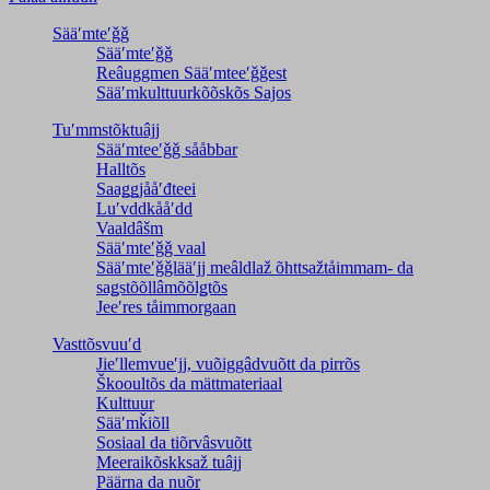
Sääʹmteʹǧǧ
Sääʹmteʹǧǧ
Reâuggmen Sääʹmteeʹǧǧest
Sääʹmkulttuurkõõskõs Sajos
Tuʹmmstõktuâjj
Sääʹmteeʹǧǧ sååbbar
Halltõs
Saaǥǥjååʹđteei
Luʹvddkååʹdd
Vaaldâšm
Sääʹmteʹǧǧ vaal
Sääʹmteʹǧǧlääʹjj meâldlaž õhttsažtåimmam- da
saǥstõõllâmõõlǥtõs
Jeeʹres tåimmorgaan
Vasttõsvuuʹd
Jieʹllemvueʹjj, vuõiggâdvuõtt da pirrõs
Škooultõs da mättmateriaal
Kulttuur
Sääʹmǩiõll
Sosiaal da tiõrvâsvuõtt
Meeraikõskksaž tuâjj
Päärna da nuõr