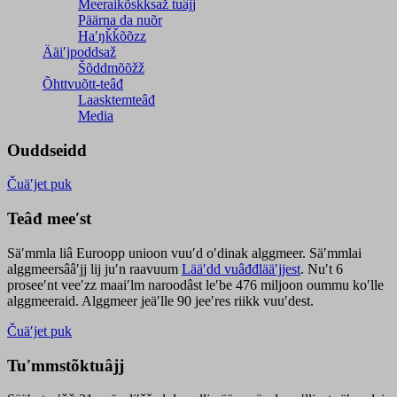
Meeraikõskksaž tuâjj
Päärna da nuõr
Haʹŋǩǩõõzz
Ääiʹjpoddsaž
Šõddmõõžž
Õhttvuõtt-teâđ
Laasktemteâđ
Media
Ouddseidd
Čuäʹjet puk
Teâđ meeʹst
Säʹmmla liâ Euroopp unioon vuuʹd oʹdinak alggmeer. Säʹmmlai
alggmeersââʹjj lij juʹn raavuum
Lääʹdd vuâđđlääʹjjest
. Nuʹt 6
proseeʹnt veeʹzz maaiʹlm naroodâst leʹbe 476 miljoon oummu koʹlle
alggmeeraid. Alggmeer jeäʹlle 90 jeeʹres riikk vuuʹdest.
Čuäʹjet puk
Tuʹmmstõktuâjj