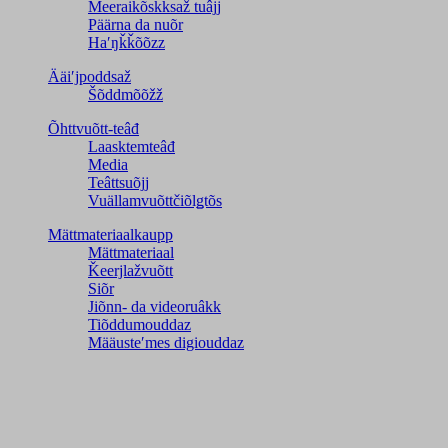
Meeraikõskksaž tuâjj
Päärna da nuõr
Haʹŋǩǩõõzz
Ääiʹjpoddsaž
Šõddmõõžž
Õhttvuõtt-teâđ
Laasktemteâđ
Media
Teâttsuõjj
Vuällamvuõttčiõlǥtõs
Mättmateriaalkaupp
Mättmateriaal
Ǩeerjlažvuõtt
Siõr
Jiõnn- da videoruâkk
Tiõddumouddaz
Määusteʹmes digiouddaz