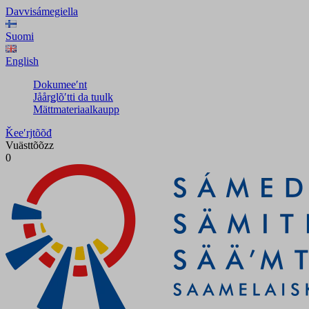
Davvisámegiella
Suomi
English
Dokumeeʹnt
Jåårǥlõʹtti da tuulk
Mättmateriaalkaupp
Ǩeeʹrjtõõđ
Vuästtõõzz
0