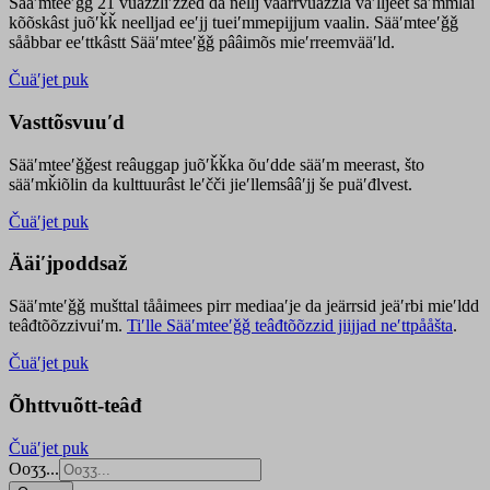
Sääʹmteeʹǧǧ 21 vuäzzliʹžžed da nellj väärrvuäzzla vaʹlljeet säʹmmlai
kõõskâst juõʹǩǩ neelljad eeʹjj tueiʹmmepijjum vaalin. Sääʹmteeʹǧǧ
sååbbar eeʹttkâstt Sääʹmteeʹǧǧ pââimõs mieʹrreemvääʹld.
Čuäʹjet puk
Vasttõsvuuʹd
Sääʹmteeʹǧǧest
reâuggap
juõʹǩǩka
õuʹdde
sääʹm meer
ast
, što
sääʹmǩiõlin da kulttuurâst leʹčči jieʹllemsââʹjj še puäʹđlvest.
Čuäʹjet puk
Ääiʹjpoddsaž
Sääʹmteʹǧǧ mušttal tååimees pirr mediaaʹje da jeärrsid jeäʹrbi mieʹldd
teâđtõõzzivuiʹm.
Tiʹlle Sääʹmteeʹǧǧ teâđtõõzzid jiijjad neʹttpååšta
.
Čuäʹjet puk
Õhttvuõtt-teâđ
Čuäʹjet puk
Ooʒʒ...