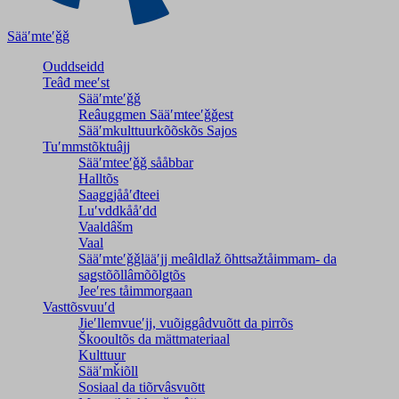
Sääʹmteʹǧǧ
Ouddseidd
Teâđ meeʹst
Sääʹmteʹǧǧ
Reâuggmen Sääʹmteeʹǧǧest
Sääʹmkulttuurkõõskõs Sajos
Tuʹmmstõktuâjj
Sääʹmteeʹǧǧ sååbbar
Halltõs
Saaǥǥjååʹđteei
Luʹvddkååʹdd
Vaaldâšm
Vaal
Sääʹmteʹǧǧlääʹjj meâldlaž õhttsažtåimmam- da
saǥstõõllâmõõlǥtõs
Jeeʹres tåimmorgaan
Vasttõsvuuʹd
Jieʹllemvueʹjj, vuõiggâdvuõtt da pirrõs
Škooultõs da mättmateriaal
Kulttuur
Sääʹmǩiõll
Sosiaal da tiõrvâsvuõtt