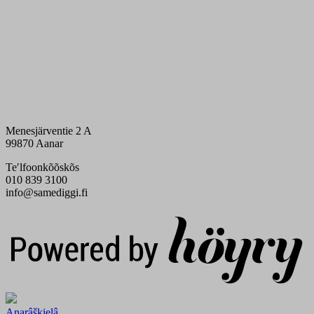
Menesjärventie 2 A
99870 Aanar
Teʹlfoonkõõskõs
010 839 3100
info@samediggi.fi
Digi- ja mainostoimisto Höyry Rovaniemi ja Oulu
Anarâškielâ