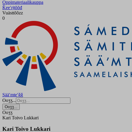
Oppimateriaalikauppa
Ǩeeʹrjtõõđ
Vuästtõõzz
0
Sääʹmteʹǧǧ
Ooʒʒ...
Ooʒʒ...
Ooʒʒ
Kari Toivo Lukkari
Kari Toivo Lukkari