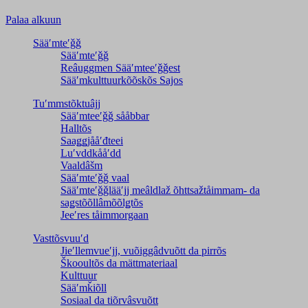
Palaa alkuun
Sääʹmteʹǧǧ
Sääʹmteʹǧǧ
Reâuggmen Sääʹmteeʹǧǧest
Sääʹmkulttuurkõõskõs Sajos
Tuʹmmstõktuâjj
Sääʹmteeʹǧǧ sååbbar
Halltõs
Saaǥǥjååʹđteei
Luʹvddkååʹdd
Vaaldâšm
Sääʹmteʹǧǧ vaal
Sääʹmteʹǧǧlääʹjj meâldlaž õhttsažtåimmam- da
saǥstõõllâmõõlǥtõs
Jeeʹres tåimmorgaan
Vasttõsvuuʹd
Jieʹllemvueʹjj, vuõiggâdvuõtt da pirrõs
Škooultõs da mättmateriaal
Kulttuur
Sääʹmǩiõll
Sosiaal da tiõrvâsvuõtt