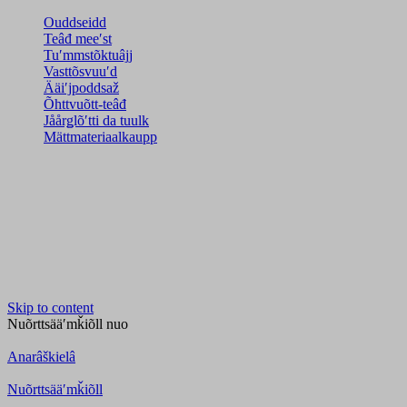
Ouddseidd
Teâđ meeʹst
Tuʹmmstõktuâjj
Vasttõsvuuʹd
Ääiʹjpoddsaž
Õhttvuõtt-teâđ
Jåårǥlõʹtti da tuulk
Mättmateriaalkaupp
Skip to content
Nuõrttsääʹmǩiõll
nuo
Anarâškielâ
Nuõrttsääʹmǩiõll