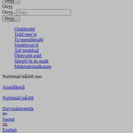
Ooʒʒ...
Ooʒʒ
Ooʒʒ...
Ooʒʒ...
Ouddseidd
Teâđ meeʹst
Tuʹmmstõktuâjj
Vasttõsvuuʹd
Ääiʹjpoddsaž
Õhttvuõtt-teâđ
Jåårǥlõʹtti da tuulk
Mättmateriaalkaupp
Nuõrttsääʹmǩiõll
nuo
Anarâškielâ
Nuõrttsääʹmǩiõll
Davvisámegiella
Suomi
English