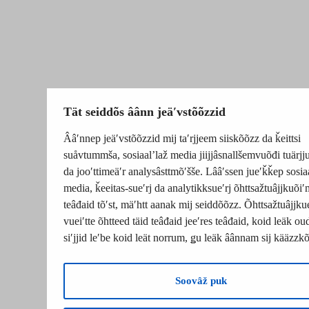
Tät seiddõs âânn jeäʹvstõõzzid
Ââʹnnep jeäʹvstõõzzid mij taʹrjjeem siiskõõzz da ǩeittsi
suåvtummša, sosiaalʼlaž media jiijjâsnallšemvuõđi tuärj
da jooʹttimeäʹr analysâsttmõʹšše. Lââʹssen jueʹǩǩep sosia
media, ǩeeitas-sueʹrj da analytikksueʹrj õhttsažtuâjjkuõiʹ
teâđaid tõʹst, mäʹhtt aanak mij seiddõõzz. Õhttsažtuâjjku
vueiʹtte õhtteed täid teâđaid jeeʹres teâđaid, koid leäk o
siʹjjid leʹbe koid leät norrum, ǥu leäk âânnam sij kääzzk
Soovâž puk