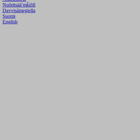
Nuõrttsääʹmǩiõll
Davvisámegiella
Suomi
English