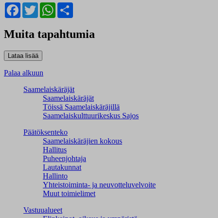
Facebook
Twitter
WhatsApp
Share
Muita tapahtumia
Palaa alkuun
Saamelaiskäräjät
Saamelaiskäräjät
Töissä Saamelaiskäräjillä
Saamelaiskulttuuri­keskus Sajos
Päätöksenteko
Saamelaiskäräjien kokous
Hallitus
Puheenjohtaja
Lautakunnat
Hallinto
Yhteistoiminta- ja neuvotteluvelvoite
Muut toimielimet
Vastuualueet