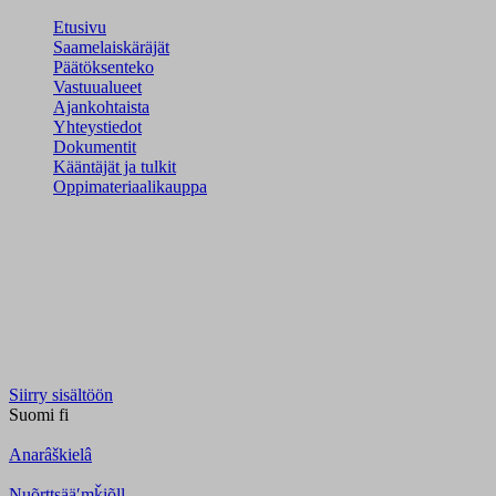
Etusivu
Saamelaiskäräjät
Päätöksenteko
Vastuualueet
Ajankohtaista
Yhteystiedot
Dokumentit
Kääntäjät ja tulkit
Oppimateriaalikauppa
Siirry sisältöön
Suomi
fi
Anarâškielâ
Nuõrttsääʹmǩiõll