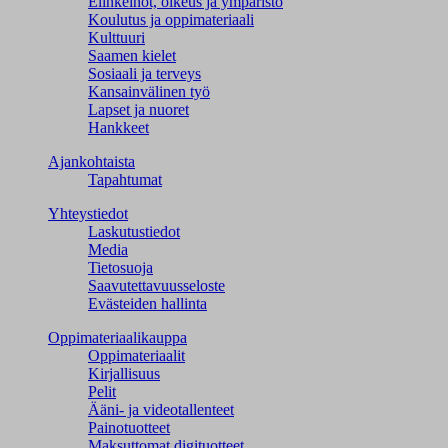
Elinkeinot, oikeus ja ympäristö
Koulutus ja oppimateriaali
Kulttuuri
Saamen kielet
Sosiaali ja terveys
Kansainvälinen työ
Lapset ja nuoret
Hankkeet
Ajankohtaista
Tapahtumat
Yhteystiedot
Laskutustiedot
Media
Tietosuoja
Saavutettavuusseloste
Evästeiden hallinta
Oppimateriaalikauppa
Oppimateriaalit
Kirjallisuus
Pelit
Ääni- ja videotallenteet
Painotuotteet
Maksuttomat digituotteet