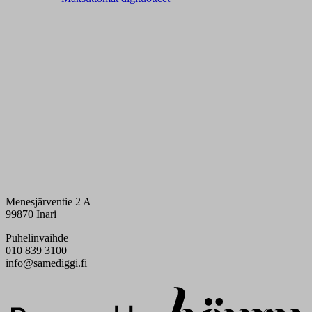
Menesjärventie 2 A
99870 Inari
Puhelinvaihde
010 839 3100
info@samediggi.fi
Digi- ja mainostoimisto Höyry Rovaniemi ja Oulu