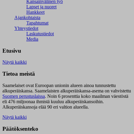
Kansainvälinen työ
Lapset ja nuoret
Hankkeet
Ajankohtaista
Tapahtumat
Yhteystiedot
Laskutustiedot
Media
Etusivu
Näytä kaikki
Tietoa meistä
Saamelaiset ovat Euroopan unionin alueen ainoa tunnustettu
alkuperäiskansa. Saamelaisten alkuperäiskansa-asema on vahvistettu
Suomen perustuslaissa
.
Noin 6 prosenttia koko maailman väestöstä
eli 476 miljoonaa ihmistä kuuluu alkuperäiskansoihin.
Alkuperäiskansoja elää 90 eri valtion alueella.
Näytä kaikki
Päätöksenteko