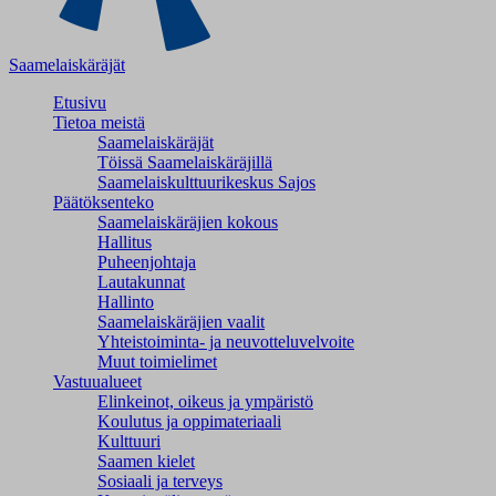
Saamelaiskäräjät
Etusivu
Tietoa meistä
Saamelaiskäräjät
Töissä Saamelaiskäräjillä
Saamelaiskulttuuri­keskus Sajos
Päätöksenteko
Saamelaiskäräjien kokous
Hallitus
Puheenjohtaja
Lautakunnat
Hallinto
Saamelaiskäräjien vaalit
Yhteistoiminta- ja neuvotteluvelvoite
Muut toimielimet
Vastuualueet
Elinkeinot, oikeus ja ympäristö
Koulutus ja oppimateriaali
Kulttuuri
Saamen kielet
Sosiaali ja terveys