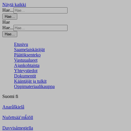
Näytä kaikki
Hae...
Hae...
Hae
Hae...
Hae...
Etusivu
Saamelaiskäräjät
Päätöksenteko
Vastuualueet
Ajankohtaista
Yhteystiedot
Dokumentit
Kääntäjät ja tulkit
Oppimateriaalikauppa
Suomi
fi
Anarâškielâ
Nuõrttsääʹmǩiõll
Davvisámegiella