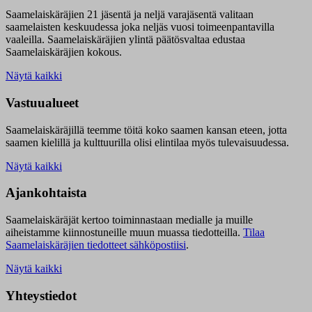
Saamelaiskäräjien 21 jäsentä ja neljä varajäsentä valitaan
saamelaisten keskuudessa joka neljäs vuosi toimeenpantavilla
vaaleilla. Saamelaiskäräjien ylintä päätösvaltaa edustaa
Saamelaiskäräjien kokous.
Näytä kaikki
Vastuualueet
Saamelaiskäräjillä t
eemme töitä koko saamen kansan eteen, jotta
saamen kielillä ja kulttuurilla olisi elintilaa myös tulevaisuudessa.
Näytä kaikki
Ajankohtaista
Saamelaiskäräjät kertoo toiminnastaan medialle ja muille
aiheistamme kiinnostuneille muun muassa tiedotteilla.
Tilaa
Saamelaiskäräjien tiedotteet sähköpostiisi
.
Näytä kaikki
Yhteystiedot