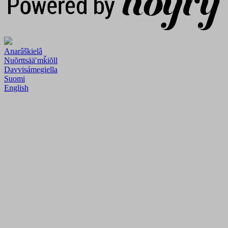
Anarâškielâ
Nuõrttsääʹmǩiõll
Davvisámegiella
Suomi
English