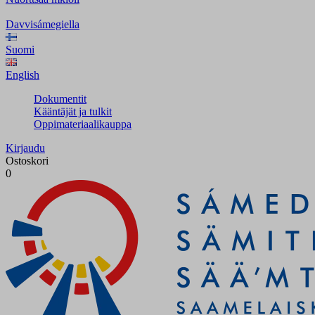
Davvisámegiella
Suomi
English
Dokumentit
Kääntäjät ja tulkit
Oppimateriaalikauppa
Kirjaudu
Ostoskori
0