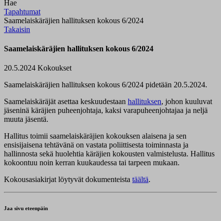
Hae
Tapahtumat
Saamelaiskäräjien hallituksen kokous 6/2024
Takaisin
Saamelaiskäräjien hallituksen kokous 6/2024
20.5.2024
Kokoukset
Saamelaiskäräjien hallituksen kokous 6/2024 pidetään 20.5.2024.
Saamelaiskäräjät asettaa keskuudestaan
hallituksen
, johon kuuluvat
jäseninä käräjien puheenjohtaja, kaksi varapuheenjohtajaa ja neljä
muuta jäsentä.
Hallitus toimii saamelaiskäräjien kokouksen alaisena ja sen
ensisijaisena tehtävänä on vastata poliittisesta toiminnasta ja
hallinnosta sekä huolehtia käräjien kokousten valmistelusta. Hallitus
kokoontuu noin kerran kuukaudessa tai tarpeen mukaan.
Kokousasiakirjat löytyvät dokumenteista
täältä
.
Jaa sivu eteenpäin