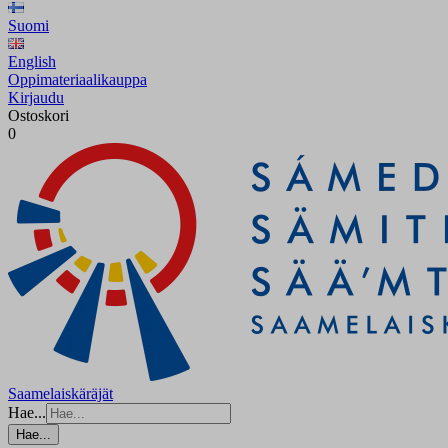
Suomi
English
Oppimateriaalikauppa
Kirjaudu
Ostoskori
0
Saamelaiskäräjät
Hae...
Hae...