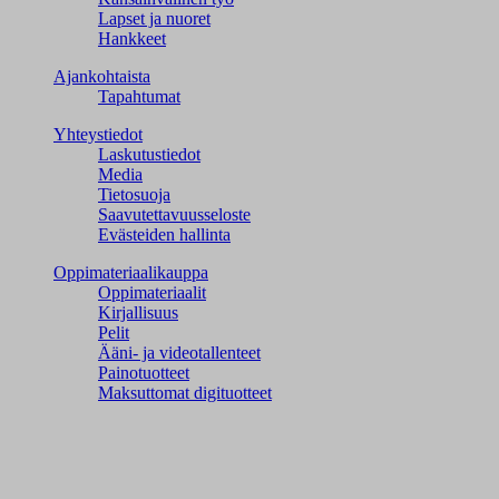
Lapset ja nuoret
Hankkeet
Ajankohtaista
Tapahtumat
Yhteystiedot
Laskutustiedot
Media
Tietosuoja
Saavutettavuusseloste
Evästeiden hallinta
Oppimateriaalikauppa
Oppimateriaalit
Kirjallisuus
Pelit
Ääni- ja videotallenteet
Painotuotteet
Maksuttomat digituotteet