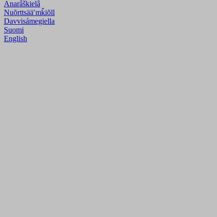
Anarâškielâ
Nuõrttsääʹmǩiõll
Davvisámegiella
Suomi
English