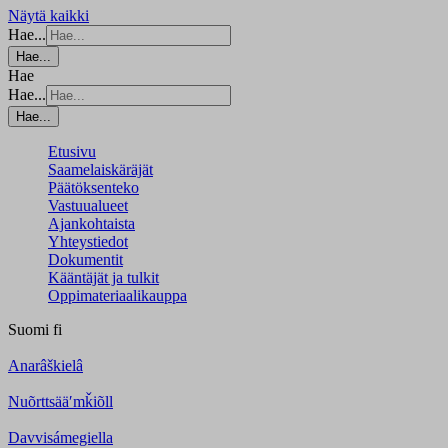
Näytä kaikki
Hae...
Hae...
Hae
Hae...
Hae...
Etusivu
Saamelaiskäräjät
Päätöksenteko
Vastuualueet
Ajankohtaista
Yhteystiedot
Dokumentit
Kääntäjät ja tulkit
Oppimateriaalikauppa
Suomi
fi
Anarâškielâ
Nuõrttsääʹmǩiõll
Davvisámegiella