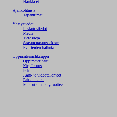
Hankkeet
Ajankohtaista
Tapahtumat
Yhteystiedot
Laskutustiedot
Media
Tietosuoja
Saavutettavuusseloste
Evästeiden hallinta
Oppimateriaalikauppa
Oppimateriaalit
Kirjallisuus
Pelit
Ääni- ja videotallenteet
Painotuotteet
Maksuttomat digituotteet