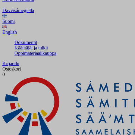
Davvisámegiella
Suomi
English
Dokumentit
Kääntäjät ja tulkit
Oppimateriaalikauppa
Kirjaudu
Ostoskori
0