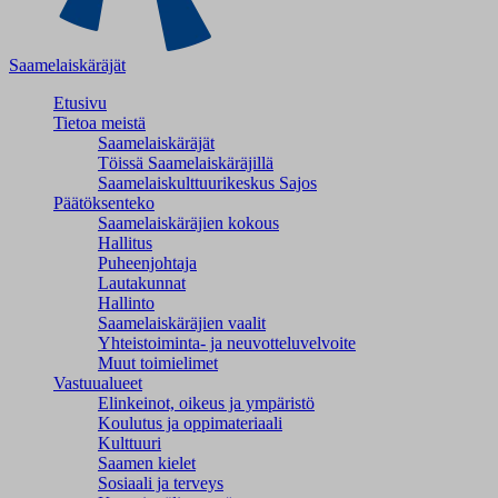
Saamelaiskäräjät
Etusivu
Tietoa meistä
Saamelaiskäräjät
Töissä Saamelaiskäräjillä
Saamelaiskulttuuri­keskus Sajos
Päätöksenteko
Saamelaiskäräjien kokous
Hallitus
Puheenjohtaja
Lautakunnat
Hallinto
Saamelaiskäräjien vaalit
Yhteistoiminta- ja neuvotteluvelvoite
Muut toimielimet
Vastuualueet
Elinkeinot, oikeus ja ympäristö
Koulutus ja oppimateriaali
Kulttuuri
Saamen kielet
Sosiaali ja terveys