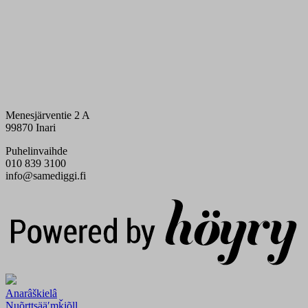
Menesjärventie 2 A
99870 Inari
Puhelinvaihde
010 839 3100
info@samediggi.fi
Digi- ja mainostoimisto Höyry Rovaniemi ja Oulu
Anarâškielâ
Nuõrttsääʹmǩiõll