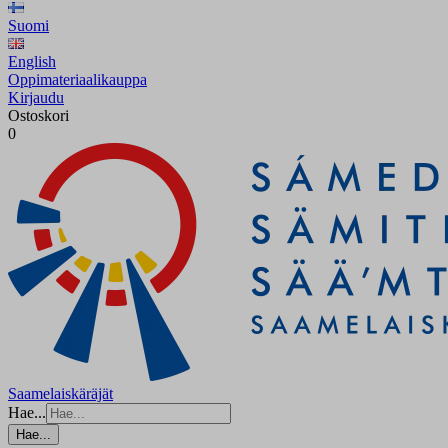
Suomi
English
Oppimateriaalikauppa
Kirjaudu
Ostoskori
0
Saamelaiskäräjät
Hae...
Hae...