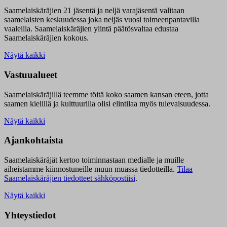
Saamelaiskäräjien 21 jäsentä ja neljä varajäsentä valitaan
saamelaisten keskuudessa joka neljäs vuosi toimeenpantavilla
vaaleilla. Saamelaiskäräjien ylintä päätösvaltaa edustaa
Saamelaiskäräjien kokous.
Näytä kaikki
Vastuualueet
Saamelaiskäräjillä t
eemme töitä koko saamen kansan eteen, jotta
saamen kielillä ja kulttuurilla olisi elintilaa myös tulevaisuudessa.
Näytä kaikki
Ajankohtaista
Saamelaiskäräjät kertoo toiminnastaan medialle ja muille
aiheistamme kiinnostuneille muun muassa tiedotteilla.
Tilaa
Saamelaiskäräjien tiedotteet sähköpostiisi
.
Näytä kaikki
Yhteystiedot