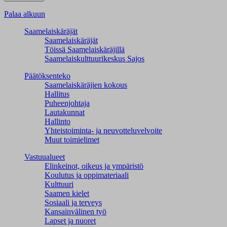
Palaa alkuun
Saamelaiskäräjät
Saamelaiskäräjät
Töissä Saamelaiskäräjillä
Saamelaiskulttuuri­keskus Sajos
Päätöksenteko
Saamelaiskäräjien kokous
Hallitus
Puheenjohtaja
Lautakunnat
Hallinto
Yhteistoiminta- ja neuvotteluvelvoite
Muut toimielimet
Vastuualueet
Elinkeinot, oikeus ja ympäristö
Koulutus ja oppimateriaali
Kulttuuri
Saamen kielet
Sosiaali ja terveys
Kansainvälinen työ
Lapset ja nuoret