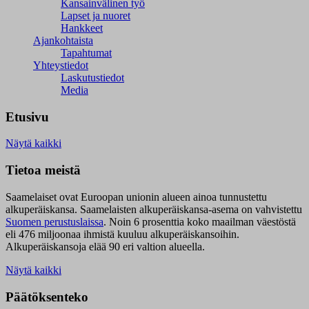
Kansainvälinen työ
Lapset ja nuoret
Hankkeet
Ajankohtaista
Tapahtumat
Yhteystiedot
Laskutustiedot
Media
Etusivu
Näytä kaikki
Tietoa meistä
Saamelaiset ovat Euroopan unionin alueen ainoa tunnustettu
alkuperäiskansa. Saamelaisten alkuperäiskansa-asema on vahvistettu
Suomen perustuslaissa
.
Noin 6 prosenttia koko maailman väestöstä
eli 476 miljoonaa ihmistä kuuluu alkuperäiskansoihin.
Alkuperäiskansoja elää 90 eri valtion alueella.
Näytä kaikki
Päätöksenteko