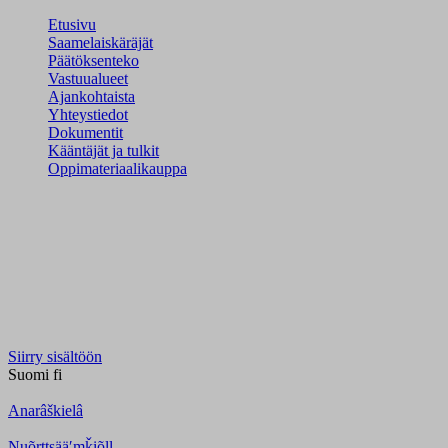
Etusivu
Saamelaiskäräjät
Päätöksenteko
Vastuualueet
Ajankohtaista
Yhteystiedot
Dokumentit
Kääntäjät ja tulkit
Oppimateriaalikauppa
Siirry sisältöön
Suomi
fi
Anarâškielâ
Nuõrttsääʹmǩiõll