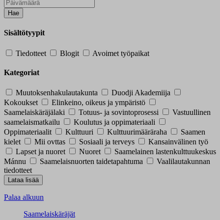
Hae
Sisältötyypit
Tiedotteet
Blogit
Avoimet työpaikat
Kategoriat
Muutoksenhakulautakunta
Duodji Akademiija
Kokoukset
Elinkeino, oikeus ja ympäristö
Saamelaiskäräjälaki
Totuus- ja sovintoprosessi
Vastuullinen
saamelaismatkailu
Koulutus ja oppimateriaali
Oppimateriaalit
Kulttuuri
Kulttuurimääräraha
Saamen
kielet
Mii ovttas
Sosiaali ja terveys
Kansainvälinen työ
Lapset ja nuoret
Nuoret
Saamelainen lastenkulttuukeskus
Mánnu
Saamelaisnuorten taidetapahtuma
Vaalilautakunnan
tiedotteet
Palaa alkuun
Saamelaiskäräjät