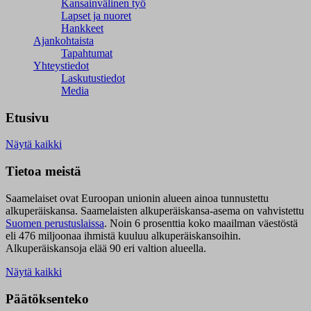
Kansainvälinen työ
Lapset ja nuoret
Hankkeet
Ajankohtaista
Tapahtumat
Yhteystiedot
Laskutustiedot
Media
Etusivu
Näytä kaikki
Tietoa meistä
Saamelaiset ovat Euroopan unionin alueen ainoa tunnustettu
alkuperäiskansa. Saamelaisten alkuperäiskansa-asema on vahvistettu
Suomen perustuslaissa
.
Noin 6 prosenttia koko maailman väestöstä
eli 476 miljoonaa ihmistä kuuluu alkuperäiskansoihin.
Alkuperäiskansoja elää 90 eri valtion alueella.
Näytä kaikki
Päätöksenteko