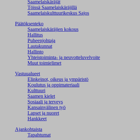
Saamelaiskäräjät
Töissä Saamelaiskäräjillä
Saamelaiskulttuuri­keskus Sajos
Päätöksenteko
Saamelaiskäräjien kokous
Hallitus
Puheenjohtaja
Lautakunnat
Hallinto
Yhteistoiminta- ja neuvotteluvelvoite
Muut toimielimet
Vastuualueet
Elinkeinot, oikeus ja ympäristö
Koulutus ja oppimateriaali
Kulttuuri
Saamen kielet
Sosiaali ja terveys
Kansainvälinen työ
Lapset ja nuoret
Hankkeet
Ajankohtaista
Tapahtumat