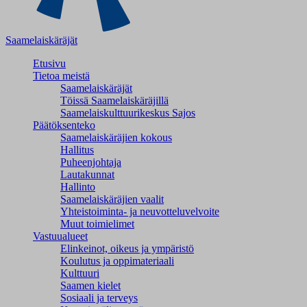
Saamelaiskäräjät
Etusivu
Tietoa meistä
Saamelaiskäräjät
Töissä Saamelaiskäräjillä
Saamelaiskulttuuri­keskus Sajos
Päätöksenteko
Saamelaiskäräjien kokous
Hallitus
Puheenjohtaja
Lautakunnat
Hallinto
Saamelaiskäräjien vaalit
Yhteistoiminta- ja neuvotteluvelvoite
Muut toimielimet
Vastuualueet
Elinkeinot, oikeus ja ympäristö
Koulutus ja oppimateriaali
Kulttuuri
Saamen kielet
Sosiaali ja terveys