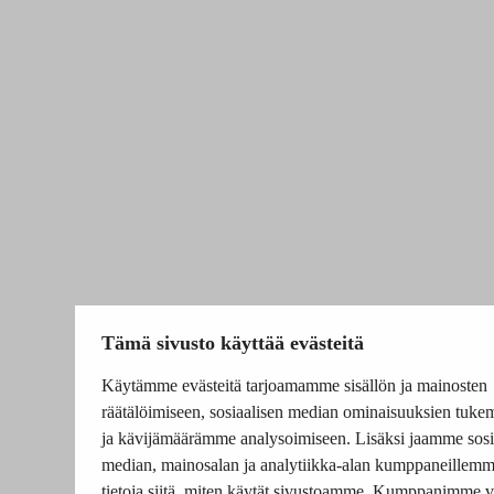
Tämä sivusto käyttää evästeitä
Käytämme evästeitä tarjoamamme sisällön ja mainosten
räätälöimiseen, sosiaalisen median ominaisuuksien tuke
ja kävijämäärämme analysoimiseen. Lisäksi jaamme sosi
median, mainosalan ja analytiikka-alan kumppaneillem
tietoja siitä, miten käytät sivustoamme. Kumppanimme v