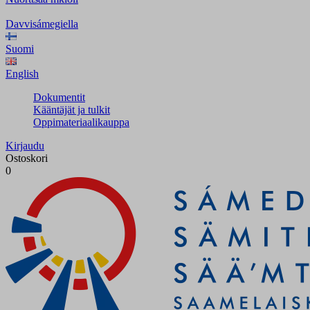
Davvisámegiella
Suomi
English
Dokumentit
Kääntäjät ja tulkit
Oppimateriaalikauppa
Kirjaudu
Ostoskori
0