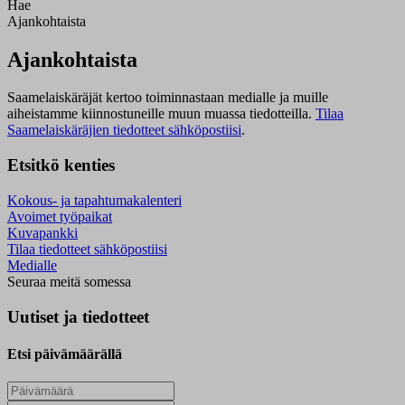
Hae
Ajankohtaista
Ajankohtaista
Saamelaiskäräjät kertoo toiminnastaan medialle ja muille
aiheistamme kiinnostuneille muun muassa tiedotteilla.
Tilaa
Saamelaiskäräjien tiedotteet sähköpostiisi
.
Etsitkö kenties
Kokous- ja tapahtumakalenteri
Avoimet työpaikat
Kuvapankki
Tilaa tiedotteet sähköpostiisi
Medialle
Seuraa meitä somessa
Uutiset ja tiedotteet
Etsi päivämäärällä