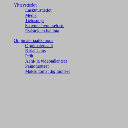
Yhteystiedot
Laskutustiedot
Media
Tietosuoja
Saavutettavuusseloste
Evästeiden hallinta
Oppimateriaalikauppa
Oppimateriaalit
Kirjallisuus
Pelit
Ääni- ja videotallenteet
Painotuotteet
Maksuttomat digituotteet