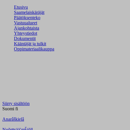
Etusivu
Saamelaiskäräjät
Päätöksenteko
Vastuualueet
Ajankohtaista
Yhteystiedot
Dokumentit
Kääntäjät ja tulkit
Oppimateriaalikauppa
Siirry sisältöön
Suomi
fi
Anarâškielâ
Nuõrttsääʹmǩiõll