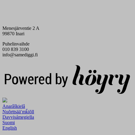
Menesjärventie 2 A
99870 Inari
Puhelinvaihde
010 839 3100
info@samediggi.fi
Digi- ja mainostoimisto Höyry Rovaniemi ja Oulu
Anarâškielâ
Nuõrttsääʹmǩiõll
Davvisámegiella
Suomi
English