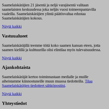
Saamelaiskäräjien 21 jäsentä ja neljä varajäsentä valitaan
saamelaisten keskuudessa joka neljäs vuosi toimeenpantavilla
vaaleilla. Saamelaiskäräjien ylintä päätösvaltaa edustaa
Saamelaiskäräjien kokous.
Näytä kaikki
Vastuualueet
Saamelaiskäräjillä t
eemme töitä koko saamen kansan eteen, jotta
saamen kielillä ja kulttuurilla olisi elintilaa myös tulevaisuudessa.
Näytä kaikki
Ajankohtaista
Saamelaiskäräjät kertoo toiminnastaan medialle ja muille
aiheistamme kiinnostuneille muun muassa tiedotteilla.
Tilaa
Saamelaiskäräjien tiedotteet sähköpostiisi
.
Näytä kaikki
Yhteystiedot