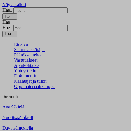
Näytä kaikki
Hae...
Hae...
Hae
Hae...
Hae...
Etusivu
Saamelaiskäräjät
Päätöksenteko
Vastuualueet
Ajankohtaista
Yhteystiedot
Dokumentit
Kääntäjät ja tulkit
Oppimateriaalikauppa
Suomi
fi
Anarâškielâ
Nuõrttsääʹmǩiõll
Davvisámegiella