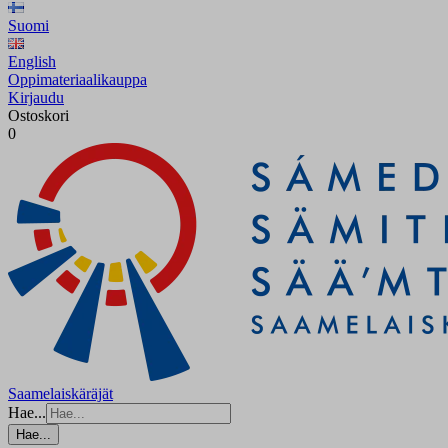
Suomi
English
Oppimateriaalikauppa
Kirjaudu
Ostoskori
0
Saamelaiskäräjät
Hae...
Hae...