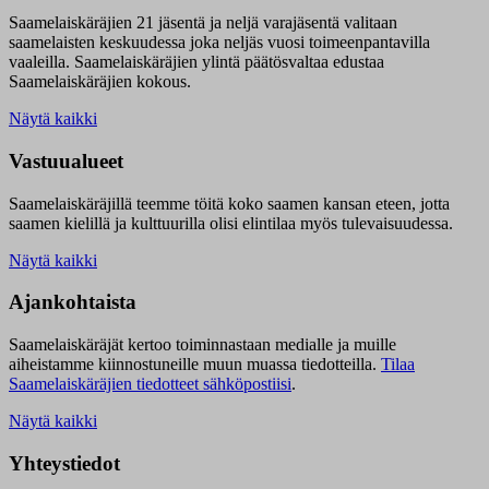
Saamelaiskäräjien 21 jäsentä ja neljä varajäsentä valitaan
saamelaisten keskuudessa joka neljäs vuosi toimeenpantavilla
vaaleilla. Saamelaiskäräjien ylintä päätösvaltaa edustaa
Saamelaiskäräjien kokous.
Näytä kaikki
Vastuualueet
Saamelaiskäräjillä t
eemme töitä koko saamen kansan eteen, jotta
saamen kielillä ja kulttuurilla olisi elintilaa myös tulevaisuudessa.
Näytä kaikki
Ajankohtaista
Saamelaiskäräjät kertoo toiminnastaan medialle ja muille
aiheistamme kiinnostuneille muun muassa tiedotteilla.
Tilaa
Saamelaiskäräjien tiedotteet sähköpostiisi
.
Näytä kaikki
Yhteystiedot