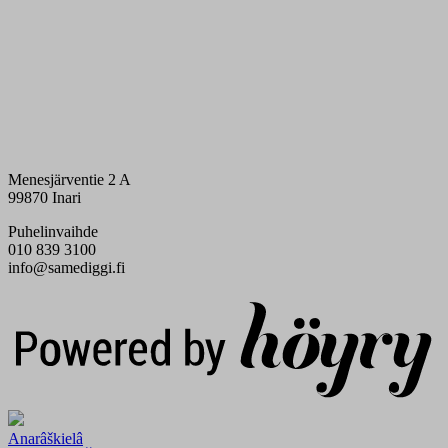
Menesjärventie 2 A
99870 Inari
Puhelinvaihde
010 839 3100
info@samediggi.fi
Digi- ja mainostoimisto Höyry Rovaniemi ja Oulu
Anarâškielâ