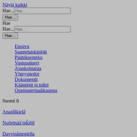
Näytä kaikki
Hae...
Hae...
Hae
Hae...
Hae...
Etusivu
Saamelaiskäräjät
Päätöksenteko
Vastuualueet
Ajankohtaista
Yhteystiedot
Dokumentit
Kääntäjät ja tulkit
Oppimateriaalikauppa
Suomi
fi
Anarâškielâ
Nuõrttsääʹmǩiõll
Davvisámegiella