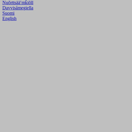
Nuõrttsääʹmǩiõll
Davvisámegiella
Suomi
English