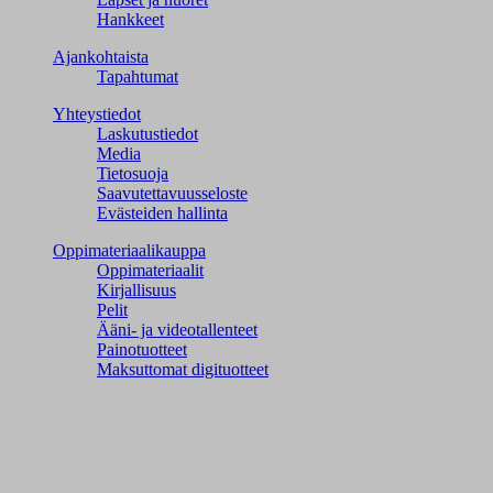
Hankkeet
Ajankohtaista
Tapahtumat
Yhteystiedot
Laskutustiedot
Media
Tietosuoja
Saavutettavuusseloste
Evästeiden hallinta
Oppimateriaalikauppa
Oppimateriaalit
Kirjallisuus
Pelit
Ääni- ja videotallenteet
Painotuotteet
Maksuttomat digituotteet