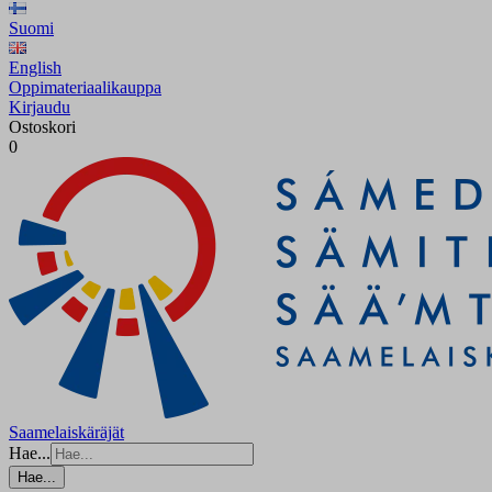
Suomi
English
Oppimateriaalikauppa
Kirjaudu
Ostoskori
0
Saamelaiskäräjät
Hae...
Hae...