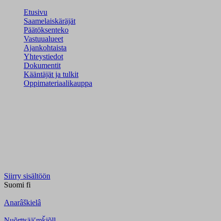
Etusivu
Saamelaiskäräjät
Päätöksenteko
Vastuualueet
Ajankohtaista
Yhteystiedot
Dokumentit
Kääntäjät ja tulkit
Oppimateriaalikauppa
Siirry sisältöön
Suomi
fi
Anarâškielâ
Nuõrttsääʹmǩiõll