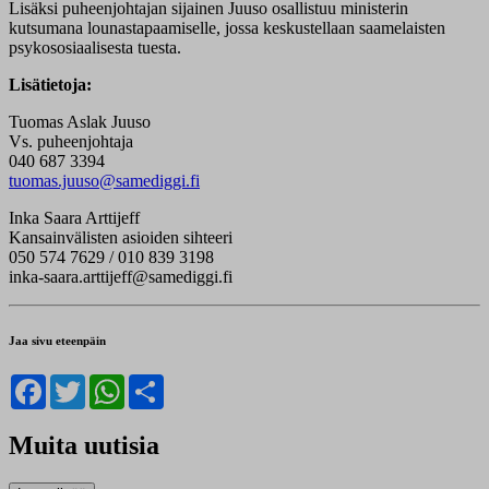
Lisäksi puheenjohtajan sijainen Juuso osallistuu ministerin
kutsumana lounastapaamiselle, jossa keskustellaan saamelaisten
psykososiaalisesta tuesta.
Lisätietoja:
Tuomas Aslak Juuso
Vs. puheenjohtaja
040 687 3394
tuomas.juuso@samediggi.fi
Inka Saara Arttijeff
Kansainvälisten asioiden sihteeri
050 574 7629 / 010 839 3198
inka-saara.arttijeff@samediggi.fi
Jaa sivu eteenpäin
Facebook
Twitter
WhatsApp
Share
Muita uutisia