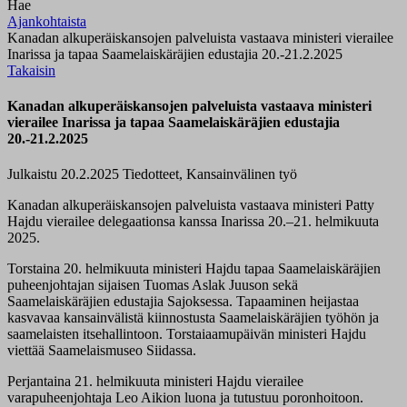
Hae
Ajankohtaista
Kanadan alkuperäiskansojen palveluista vastaava ministeri vierailee
Inarissa ja tapaa Saamelaiskäräjien edustajia 20.-21.2.2025
Takaisin
Kanadan alkuperäiskansojen palveluista vastaava ministeri
vierailee Inarissa ja tapaa Saamelaiskäräjien edustajia
20.-21.2.2025
Julkaistu 20.2.2025
Tiedotteet, Kansainvälinen työ
Kanadan
alkuperäiskans
ojen palveluista vastaava
ministeri
Patty
Hajdu
vierailee
delegaationsa kanssa
Inarissa 20.–21.
h
elmikuuta
2025.
Torstaina 20. helmikuuta ministeri Hajdu tapaa Saamelaiskäräjien
puheenjohtajan sijaisen Tuomas Aslak Juuson sekä
Saamelaiskäräjien edustajia Sajoksessa. Tapaaminen heijastaa
kasvavaa kansainvälistä kiinnostusta Saamelaiskäräjien työhön ja
saamelaisten itsehallintoon.
Torstaiaamupäivän ministeri Hajdu
viettää Saamelaismuseo Siidassa.
Perjantaina 21. helmikuuta ministeri Hajdu vierailee
varapuheenjohtaja Leo Aikion luona ja tutustuu poronhoitoon.