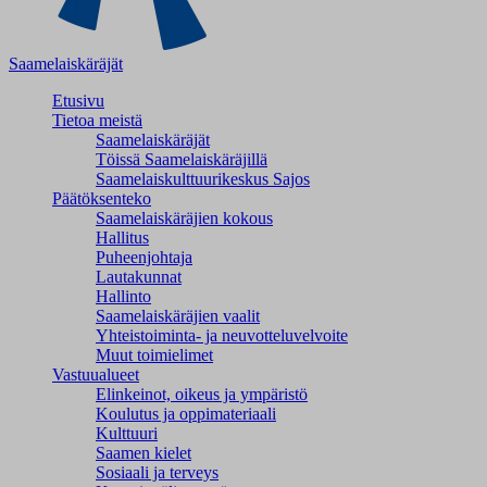
Saamelaiskäräjät
Etusivu
Tietoa meistä
Saamelaiskäräjät
Töissä Saamelaiskäräjillä
Saamelaiskulttuuri­keskus Sajos
Päätöksenteko
Saamelaiskäräjien kokous
Hallitus
Puheenjohtaja
Lautakunnat
Hallinto
Saamelaiskäräjien vaalit
Yhteistoiminta- ja neuvotteluvelvoite
Muut toimielimet
Vastuualueet
Elinkeinot, oikeus ja ympäristö
Koulutus ja oppimateriaali
Kulttuuri
Saamen kielet
Sosiaali ja terveys