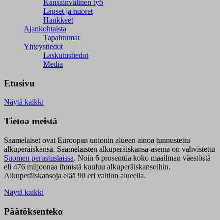
Kansainvälinen työ
Lapset ja nuoret
Hankkeet
Ajankohtaista
Tapahtumat
Yhteystiedot
Laskutustiedot
Media
Etusivu
Näytä kaikki
Tietoa meistä
Saamelaiset ovat Euroopan unionin alueen ainoa tunnustettu
alkuperäiskansa. Saamelaisten alkuperäiskansa-asema on vahvistettu
Suomen perustuslaissa
.
Noin 6 prosenttia koko maailman väestöstä
eli 476 miljoonaa ihmistä kuuluu alkuperäiskansoihin.
Alkuperäiskansoja elää 90 eri valtion alueella.
Näytä kaikki
Päätöksenteko