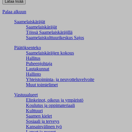
Palaa alkuun
Saamelaiskäräjät
Saamelaiskäräjät
Töissä Saamelaiskäräjillä
Saamelaiskulttuuri­keskus Sajos
Päätöksenteko
Saamelaiskäräjien kokous
Hallitus
Puheenjohtaja
Lautakunnat
Hallinto
Yhteistoiminta- ja neuvotteluvelvoite
Muut toimielimet
Vastuualueet
Elinkeinot, oikeus ja ympäristö
Koulutus ja oppimateriaali
Kulttuuri
Saamen kielet
Sosiaali ja terveys
Kansainvälinen työ
Lapset ja nuoret