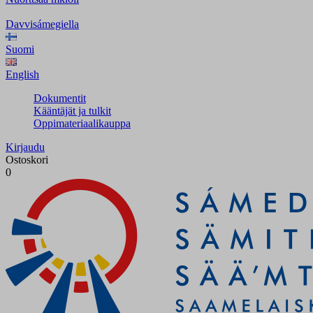
Davvisámegiella
Suomi
English
Dokumentit
Kääntäjät ja tulkit
Oppimateriaalikauppa
Kirjaudu
Ostoskori
0