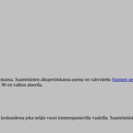
iskansa. Saamelaisten alkuperäiskansa-asema on vahvistettu
Suomen per
0 eri valtion alueella.
n keskuudessa joka neljäs vuosi toimeenpantavilla vaaleilla. Saamelaisk