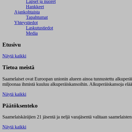
Lapset ja nuoret
Hankkeet
Ajankohtaista
Tapahtumat
Yhteystiedot
Laskutustiedot
Media
Etusivu
Näytä kaikki
Tietoa meistä
Saamelaiset ovat Euroopan unionin alueen ainoa tunnustettu alkuperä
miljoonaa ihmistä kuuluu alkuperäiskansoihin. Alkuperäiskansoja elää 9
Näytä kaikki
Päätöksenteko
Saamelaiskäräjien 21 jäsentä ja neljä varajäsentä valitaan saamelaiste
Näytä kaikki