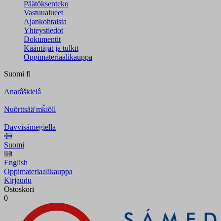
Päätöksenteko
Vastuualueet
Ajankohtaista
Yhteystiedot
Dokumentit
Kääntäjät ja tulkit
Oppimateriaalikauppa
Suomi
fi
Anarâškielâ
Nuõrttsääʹmǩiõll
Davvisámegiella
Suomi
English
Oppimateriaalikauppa
Kirjaudu
Ostoskori
0