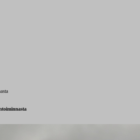
nasta
antoiminnasta