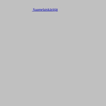
Saamelaiskäräjät