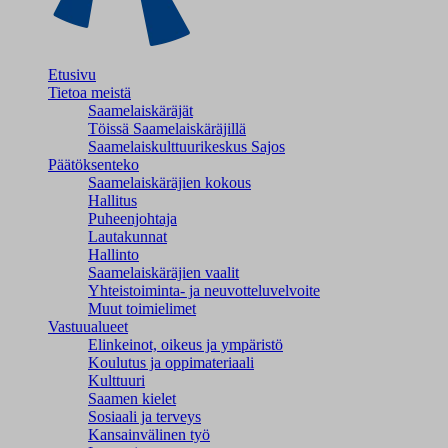
Etusivu
Tietoa meistä
Saamelaiskäräjät
Töissä Saamelaiskäräjillä
Saamelaiskulttuuri­keskus Sajos
Päätöksenteko
Saamelaiskäräjien kokous
Hallitus
Puheenjohtaja
Lautakunnat
Hallinto
Saamelaiskäräjien vaalit
Yhteistoiminta- ja neuvotteluvelvoite
Muut toimielimet
Vastuualueet
Elinkeinot, oikeus ja ympäristö
Koulutus ja oppimateriaali
Kulttuuri
Saamen kielet
Sosiaali ja terveys
Kansainvälinen työ