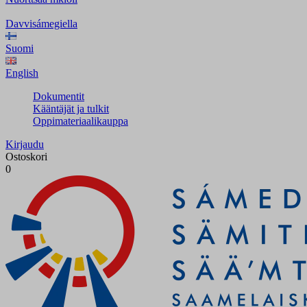
Davvisámegiella
Suomi
English
Dokumentit
Kääntäjät ja tulkit
Oppimateriaalikauppa
Kirjaudu
Ostoskori
0