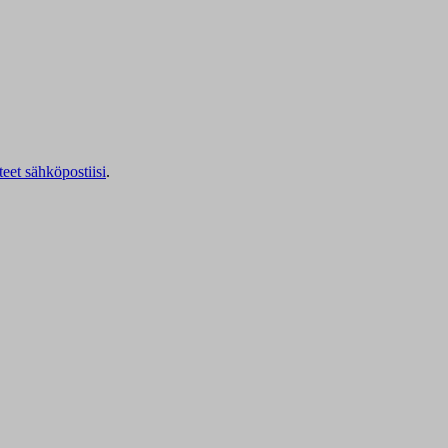
teet sähköpostiisi
.