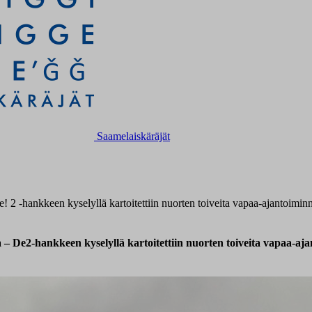
Saamelaiskäräjät
! 2 -hankkeen kyselyllä kartoitettiin nuorten toiveita vapaa-ajantoimin
a – De2-hankkeen kyselyllä kartoitettiin nuorten toiveita vapaa-aj