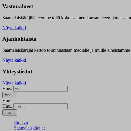
Vastuualueet
Saamelaiskäräjillä t
eemme töitä koko saamen kansan eteen, jotta saamen 
Näytä kaikki
Ajankohtaista
Saamelaiskäräjät kertoo toiminnastaan medialle ja muille aiheistamme 
Näytä kaikki
Yhteystiedot
Näytä kaikki
Hae...
Hae...
Hae
Hae...
Hae...
Etusivu
Saamelaiskäräjät