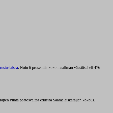
ustuslaissa
.
Noin 6 prosenttia koko maailman väestöstä eli 476
äräjien ylintä päätösvaltaa edustaa Saamelaiskäräjien kokous.