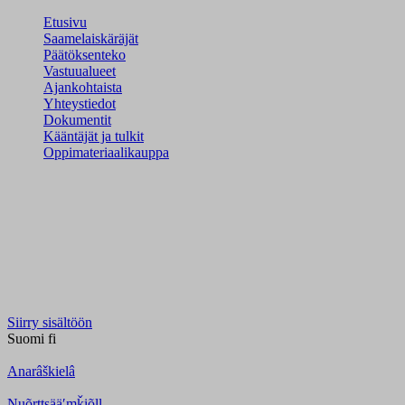
Etusivu
Saamelaiskäräjät
Päätöksenteko
Vastuualueet
Ajankohtaista
Yhteystiedot
Dokumentit
Kääntäjät ja tulkit
Oppimateriaalikauppa
Siirry sisältöön
Suomi
fi
Anarâškielâ
Nuõrttsääʹmǩiõll