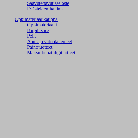
Saavutettavuusseloste
Evästeiden hallinta
Oppimateriaalikauppa
Oppimateriaalit
Kirjallisuus
Pelit
Ääni- ja videotallenteet
Painotuotteet
Maksuttomat digituotteet