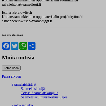
Koltansaamenkielinen oppimateriaalin suunnittelija
raija.lehtola@samediggi.fi
Esther Berelowitsch
Koltansaamenkielinen oppimateriaalin projektityönteki
esther.berelowitsch@samediggi.fi
Jaa sivu eteenpäin
Facebook
Twitter
WhatsApp
Share
Muita uutisia
Palaa alkuun
Saamelaiskäräjät
Saamelaiskäräjät
Töissä Saamelaiskäräjillä
Saamelaiskulttuuri­keskus Sajos
Päätöksenteko