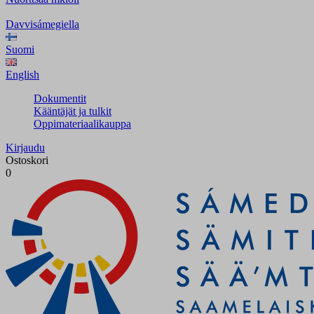
Davvisámegiella
Suomi
English
Dokumentit
Kääntäjät ja tulkit
Oppimateriaalikauppa
Kirjaudu
Ostoskori
0