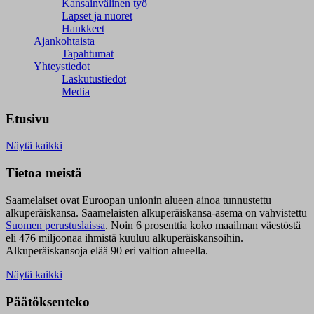
Kansainvälinen työ
Lapset ja nuoret
Hankkeet
Ajankohtaista
Tapahtumat
Yhteystiedot
Laskutustiedot
Media
Etusivu
Näytä kaikki
Tietoa meistä
Saamelaiset ovat Euroopan unionin alueen ainoa tunnustettu
alkuperäiskansa. Saamelaisten alkuperäiskansa-asema on vahvistettu
Suomen perustuslaissa
.
Noin 6 prosenttia koko maailman väestöstä
eli 476 miljoonaa ihmistä kuuluu alkuperäiskansoihin.
Alkuperäiskansoja elää 90 eri valtion alueella.
Näytä kaikki
Päätöksenteko