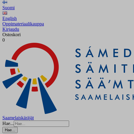
Suomi
English
Oppimateriaalikauppa
Kirjaudu
Ostoskori
0
Saamelaiskäräjät
Hae...
Hae...