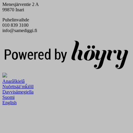
Menesjärventie 2 A
99870 Inari
Puhelinvaihde
010 839 3100
info@samediggi.fi
Digi- ja mainostoimisto Höyry Rovaniemi ja Oulu
Anarâškielâ
Nuõrttsääʹmǩiõll
Davvisámegiella
Suomi
English