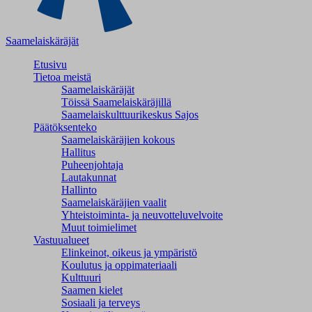
Saamelaiskäräjät
Etusivu
Tietoa meistä
Saamelaiskäräjät
Töissä Saamelaiskäräjillä
Saamelaiskulttuuri­keskus Sajos
Päätöksenteko
Saamelaiskäräjien kokous
Hallitus
Puheenjohtaja
Lautakunnat
Hallinto
Saamelaiskäräjien vaalit
Yhteistoiminta- ja neuvotteluvelvoite
Muut toimielimet
Vastuualueet
Elinkeinot, oikeus ja ympäristö
Koulutus ja oppimateriaali
Kulttuuri
Saamen kielet
Sosiaali ja terveys