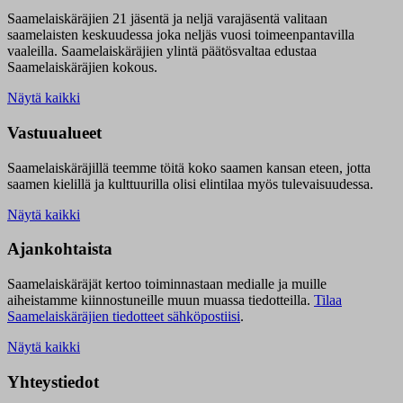
Saamelaiskäräjien 21 jäsentä ja neljä varajäsentä valitaan
saamelaisten keskuudessa joka neljäs vuosi toimeenpantavilla
vaaleilla. Saamelaiskäräjien ylintä päätösvaltaa edustaa
Saamelaiskäräjien kokous.
Näytä kaikki
Vastuualueet
Saamelaiskäräjillä t
eemme töitä koko saamen kansan eteen, jotta
saamen kielillä ja kulttuurilla olisi elintilaa myös tulevaisuudessa.
Näytä kaikki
Ajankohtaista
Saamelaiskäräjät kertoo toiminnastaan medialle ja muille
aiheistamme kiinnostuneille muun muassa tiedotteilla.
Tilaa
Saamelaiskäräjien tiedotteet sähköpostiisi
.
Näytä kaikki
Yhteystiedot