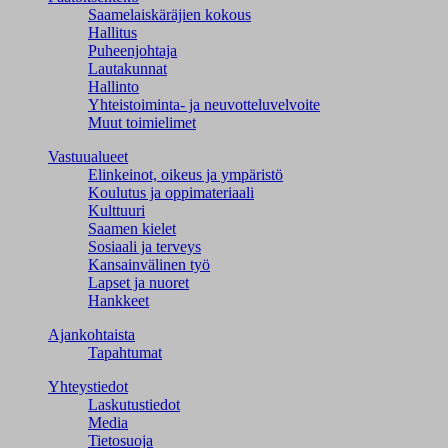
Saamelaiskäräjien kokous
Hallitus
Puheenjohtaja
Lautakunnat
Hallinto
Yhteistoiminta- ja neuvotteluvelvoite
Muut toimielimet
Vastuualueet
Elinkeinot, oikeus ja ympäristö
Koulutus ja oppimateriaali
Kulttuuri
Saamen kielet
Sosiaali ja terveys
Kansainvälinen työ
Lapset ja nuoret
Hankkeet
Ajankohtaista
Tapahtumat
Yhteystiedot
Laskutustiedot
Media
Tietosuoja