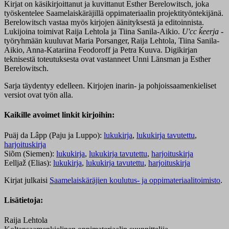
Kirjat on käsikirjoittanut ja kuvittanut Esther Berelowitsch, joka
työskentelee Saamelaiskäräjillä oppimateriaalin projektityöntekijänä.
Berelowitsch vastaa myös kirjojen äänityksestä ja editoinnista.
Lukijoina toimivat Raija Lehtola ja Tiina Sanila-Aikio.
Uʹcc ǩeerja
-
työryhmään kuuluvat Maria Porsanger, Raija Lehtola, Tiina Sanila-
Aikio, Anna-Katariina Feodoroff ja Petra Kuuva. Digikirjan
teknisestä toteutuksesta ovat vastanneet Unni Länsman ja Esther
Berelowitsch.
Sarja täydentyy edelleen. Kirjojen inarin- ja pohjoissaamenkieliset
versiot ovat työn alla.
Kaikille avoimet linkit kirjoihin:
Puäj da Lâpp (Paju ja Luppo):
lukukirja
,
lukukirja tavutettu
,
harjoituskirja
Siõm (Siemen):
lukukirja
,
lukukirja tavutettu
,
harjoituskirja
Eelljaž (Elias):
lukukirja
,
lukukirja tavutettu
,
harjoituskirja
Kirjat julkaisi
Saamelaiskäräjien koulutus- ja oppimateriaalitoimisto
.
Lisätietoja:
Raija Lehtola