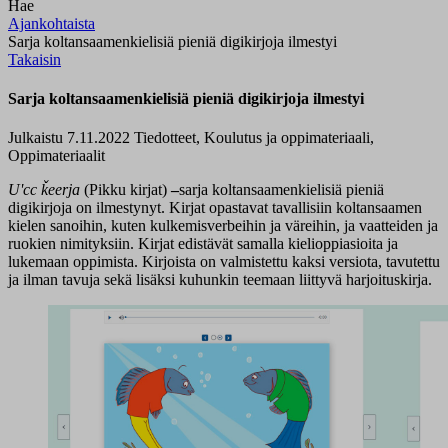
Hae
Ajankohtaista
Sarja koltansaamenkielisiä pieniä digikirjoja ilmestyi
Takaisin
Sarja koltansaamenkielisiä pieniä digikirjoja ilmestyi
Julkaistu 7.11.2022
Tiedotteet, Koulutus ja oppimateriaali,
Oppimateriaalit
Uʹcc ǩeerja
(Pikku kirjat)
–
sarja koltansaamenkielisiä pieniä
digikirjoja on ilmestynyt. Kirjat opastavat tavallisiin koltansaamen
kielen sanoihin, kuten kulkemisverbeihin ja väreihin, ja vaatteiden ja
ruokien nimityksiin. Kirjat edistävät samalla kielioppiasioita ja
lukemaan oppimista. Kirjoista on valmistettu kaksi versiota, tavutettu
ja ilman tavuja sekä lisäksi kuhunkin teemaan liittyvä harjoituskirja.