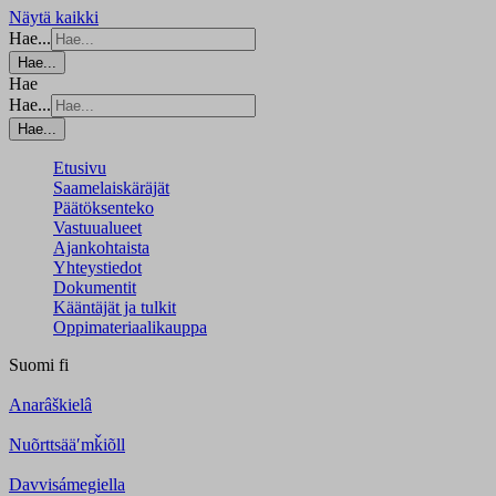
Näytä kaikki
Hae...
Hae...
Hae
Hae...
Hae...
Etusivu
Saamelaiskäräjät
Päätöksenteko
Vastuualueet
Ajankohtaista
Yhteystiedot
Dokumentit
Kääntäjät ja tulkit
Oppimateriaalikauppa
Suomi
fi
Anarâškielâ
Nuõrttsääʹmǩiõll
Davvisámegiella