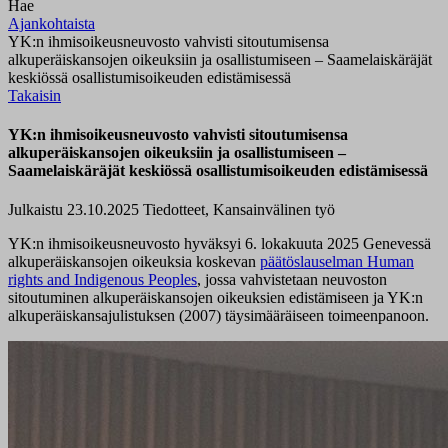
Hae
Ajankohtaista
YK:n ihmisoikeusneuvosto vahvisti sitoutumisensa
alkuperäiskansojen oikeuksiin ja osallistumiseen – Saamelaiskäräjät
keskiössä osallistumisoikeuden edistämisessä
Takaisin
YK:n ihmisoikeusneuvosto vahvisti sitoutumisensa
alkuperäiskansojen oikeuksiin ja osallistumiseen –
Saamelaiskäräjät keskiössä osallistumisoikeuden edistämisessä
Julkaistu 23.10.2025
Tiedotteet, Kansainvälinen työ
YK:n ihmisoikeusneuvosto hyväksyi
6
. lokakuuta 2025 Genevessä
alkuperäiskansojen oikeuksia koskevan
päätöslauselman Human
rights
and
Indigenous
Peoples
, jossa vahvistetaan neuvoston
sitoutuminen alkuperäiskansojen oikeuksien edistämiseen ja YK:n
alkuperäiskansajulistuksen (2007) täysimääräiseen toimeenpanoon.