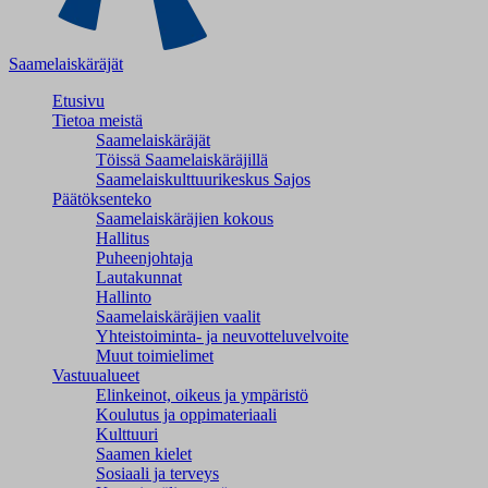
Saamelaiskäräjät
Etusivu
Tietoa meistä
Saamelaiskäräjät
Töissä Saamelaiskäräjillä
Saamelaiskulttuuri­keskus Sajos
Päätöksenteko
Saamelaiskäräjien kokous
Hallitus
Puheenjohtaja
Lautakunnat
Hallinto
Saamelaiskäräjien vaalit
Yhteistoiminta- ja neuvotteluvelvoite
Muut toimielimet
Vastuualueet
Elinkeinot, oikeus ja ympäristö
Koulutus ja oppimateriaali
Kulttuuri
Saamen kielet
Sosiaali ja terveys