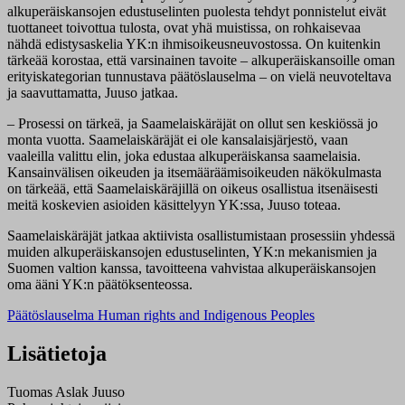
alkuperäiskansojen edustuselinten puolesta tehdyt ponnistelut eivät
tuottaneet toivottua tulosta, ovat yhä muistissa, on rohkaisevaa
nähdä edistysaskelia YK:n ihmisoikeusneuvostossa. On kuitenkin
tärkeää korostaa, että varsinainen tavoite – alkuperäiskansoille oman
erityiskategorian tunnustava päätöslauselma – on vielä neuvoteltava
ja saavuttamatta, Juuso jatkaa.
– Prosessi on tärkeä, ja Saamelaiskäräjät on ollut sen keskiössä jo
monta vuotta. Saamelaiskäräjät ei ole kansalaisjärjestö, vaan
vaaleilla valittu elin, joka edustaa alkuperäiskansa saamelaisia.
Kansainvälisen oikeuden ja itsemääräämisoikeuden näkökulmasta
on tärkeää, että Saamelaiskäräjillä on oikeus osallistua itsenäisesti
meitä koskevien asioiden käsittelyyn YK:ssa, Juuso toteaa.
Saamelaiskäräjät jatkaa aktiivista osallistumistaan prosessiin yhdessä
muiden alkuperäiskansojen edustuselinten, YK:n mekanismien ja
Suomen valtion kanssa, tavoitteena vahvistaa alkuperäiskansojen
oma ääni YK:n päätöksenteossa.
Päätöslauselma Human rights and Indigenous Peoples
Lisätietoja
Tuomas Aslak Juuso