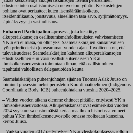
jatkaa keskusteluja alkuperäiskansojen itsensä perustamien
edustuselinten osallistumisesta neuvoston työhön. Keskustelujen
pohjana ovat periaatteet kuten
itsemääräämisoikeus,
itseidentifikaatio, joustavuus, alueellinen tasa-arvo, syrjimättömyys,
läpinäkyvyys ja vastuullisuus
.
Enhanced Participation –
prosessi, joka keskittyy
alkuperäiskansojen osallistumismahdollisuuksien vahvistamiseen
YK:n eri elimissä, on ollut
yksi Saamelaiskäräjien kansainvälisen
työn prioriteeteista
jo useamman vuoden ajan. Tavoitteena on, että
tulevaisuudessa
Saamelaiskäräjien kaltainen alkuperäiskansojen
edustuksellinen elin voisi osallistua itsenäisesti YK:n
ihmisoikeusneuvoston toimintaan
ilman, että osallistuminen
tapahtuisi valtiollisten delegaatioiden kautta.
Saamelaiskäräjien puheenjohtajan sijainen
Tuomas Aslak Juuso
on
toiminut prosessin tueksi perustetun Koordinaatioelimen
(Indigenous
Coordinating Body, ICB)
puheenjohtajana vuosina 2020–2025.
– Viiden vuoden aikana olemme ehtineet pitkälle, erityisesti YK:n
ihmisoikeusneuvostossa. Alkuperäiskansat ovat esimerkiksi vuoden
2024 syyskuussa ensimmäistä kertaa maailman historiassa voineet
puhua YK:n ihmisoikeusneuvostolle omassa roolissaan kansoina,
kertoo Juuso.
– Vaikka vuoden 2017 pettymykset YK:n yleiskokouksessa, jolloin