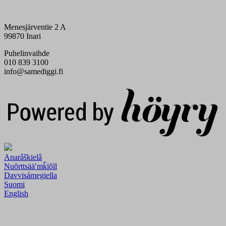
Menesjärventie 2 A
99870 Inari
Puhelinvaihde
010 839 3100
info@samediggi.fi
Digi- ja mainostoimisto Höyry Rovaniemi ja Oulu
Anarâškielâ
Nuõrttsääʹmǩiõll
Davvisámegiella
Suomi
English