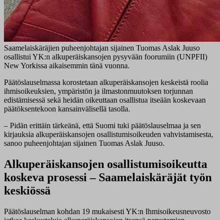
Saamelaiskäräjien puheenjohtajan sijainen Tuomas Aslak Juuso
osallistui YK:n alkuperäiskansojen pysyvään foorumiin (UNPFII)
New Yorkissa aikaisemmin tänä vuonna.
Päätöslauselmassa korostetaan alkuperäiskansojen keskeistä roolia
ihmisoikeuksien, ympäristön ja ilmastonmuutoksen torjunnan
edistämisessä sekä heidän oikeuttaan osallistua itseään koskevaan
päätöksentekoon kansainvälisellä tasolla.
– Pidän erittäin tärkeänä, että Suomi tuki päätöslauselmaa ja sen
kirjauksia alkuperäiskansojen osallistumisoikeuden vahvistamisesta,
sanoo puheenjohtajan sijainen Tuomas Aslak Juuso.
Alkuperäiskansojen osallistumisoikeutta
koskeva prosessi – Saamelaiskäräjät työn
keskiössä
Päätöslauselman kohdan 19 mukaisesti YK:n Ihmisoikeusneuvosto