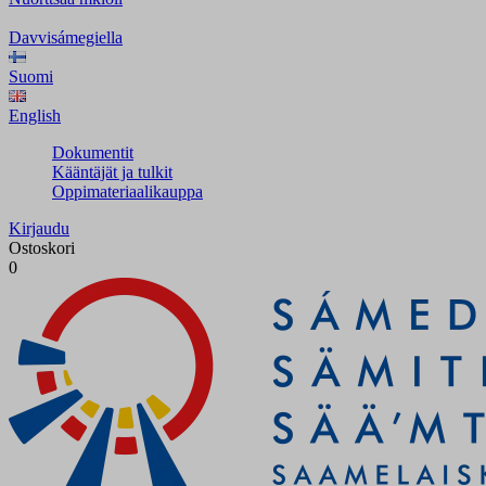
Davvisámegiella
Suomi
English
Dokumentit
Kääntäjät ja tulkit
Oppimateriaalikauppa
Kirjaudu
Ostoskori
0