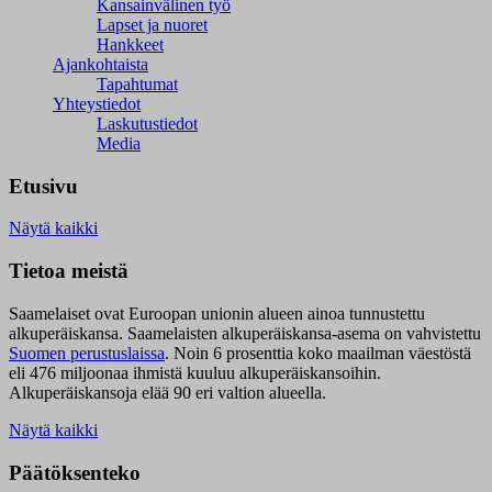
Kansainvälinen työ
Lapset ja nuoret
Hankkeet
Ajankohtaista
Tapahtumat
Yhteystiedot
Laskutustiedot
Media
Etusivu
Näytä kaikki
Tietoa meistä
Saamelaiset ovat Euroopan unionin alueen ainoa tunnustettu
alkuperäiskansa. Saamelaisten alkuperäiskansa-asema on vahvistettu
Suomen perustuslaissa
.
Noin 6 prosenttia koko maailman väestöstä
eli 476 miljoonaa ihmistä kuuluu alkuperäiskansoihin.
Alkuperäiskansoja elää 90 eri valtion alueella.
Näytä kaikki
Päätöksenteko