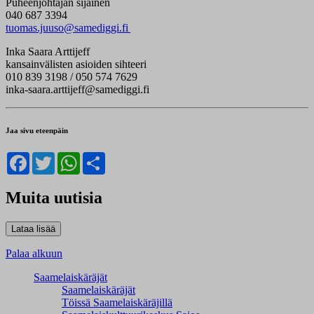
Puheenjohtajan sijainen
040 687 3394
tuomas.juuso@samediggi.fi
Inka Saara Arttijeff
kansainvälisten asioiden sihteeri
010 839 3198 / 050 574 7629
inka-saara.arttijeff@samediggi.fi
Jaa sivu eteenpäin
Facebook
Twitter
WhatsApp
Share
Muita uutisia
Palaa alkuun
Saamelaiskäräjät
Saamelaiskäräjät
Töissä Saamelaiskäräjillä