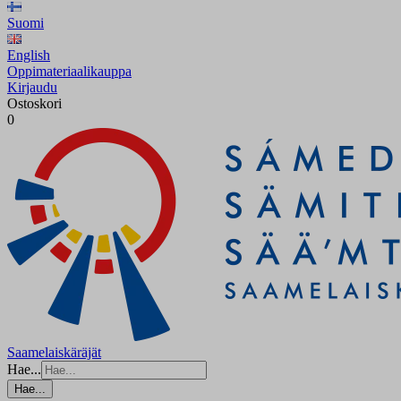
Suomi
English
Oppimateriaalikauppa
Kirjaudu
Ostoskori
0
Saamelaiskäräjät
Hae...
Hae...