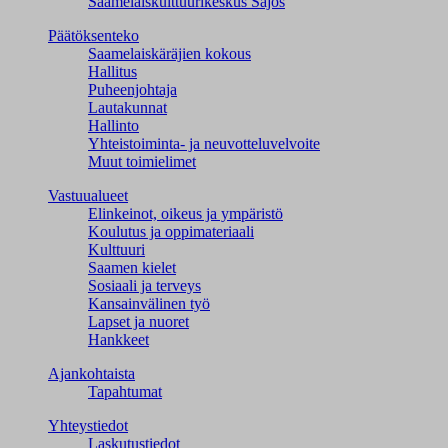
Saamelaiskulttuuri­keskus Sajos
Päätöksenteko
Saamelaiskäräjien kokous
Hallitus
Puheenjohtaja
Lautakunnat
Hallinto
Yhteistoiminta- ja neuvotteluvelvoite
Muut toimielimet
Vastuualueet
Elinkeinot, oikeus ja ympäristö
Koulutus ja oppimateriaali
Kulttuuri
Saamen kielet
Sosiaali ja terveys
Kansainvälinen työ
Lapset ja nuoret
Hankkeet
Ajankohtaista
Tapahtumat
Yhteystiedot
Laskutustiedot