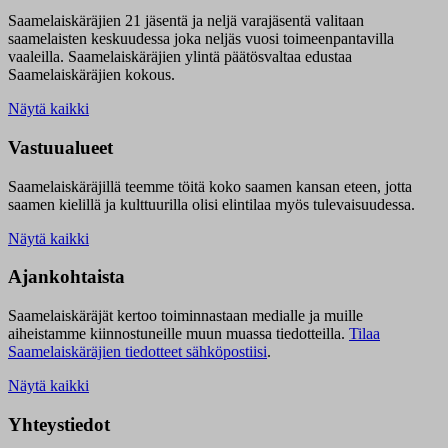
Saamelaiskäräjien 21 jäsentä ja neljä varajäsentä valitaan
saamelaisten keskuudessa joka neljäs vuosi toimeenpantavilla
vaaleilla. Saamelaiskäräjien ylintä päätösvaltaa edustaa
Saamelaiskäräjien kokous.
Näytä kaikki
Vastuualueet
Saamelaiskäräjillä t
eemme töitä koko saamen kansan eteen, jotta
saamen kielillä ja kulttuurilla olisi elintilaa myös tulevaisuudessa.
Näytä kaikki
Ajankohtaista
Saamelaiskäräjät kertoo toiminnastaan medialle ja muille
aiheistamme kiinnostuneille muun muassa tiedotteilla.
Tilaa
Saamelaiskäräjien tiedotteet sähköpostiisi
.
Näytä kaikki
Yhteystiedot