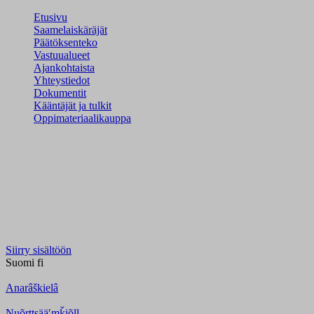
Etusivu
Saamelaiskäräjät
Päätöksenteko
Vastuualueet
Ajankohtaista
Yhteystiedot
Dokumentit
Kääntäjät ja tulkit
Oppimateriaalikauppa
Siirry sisältöön
Suomi
fi
Anarâškielâ
Nuõrttsääʹmǩiõll