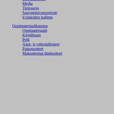
Media
Tietosuoja
Saavutettavuusseloste
Evästeiden hallinta
Oppimateriaalikauppa
Oppimateriaalit
Kirjallisuus
Pelit
Ääni- ja videotallenteet
Painotuotteet
Maksuttomat digituotteet