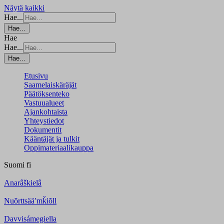
Näytä kaikki
Hae...
Hae...
Hae
Hae...
Hae...
Etusivu
Saamelaiskäräjät
Päätöksenteko
Vastuualueet
Ajankohtaista
Yhteystiedot
Dokumentit
Kääntäjät ja tulkit
Oppimateriaalikauppa
Suomi
fi
Anarâškielâ
Nuõrttsääʹmǩiõll
Davvisámegiella