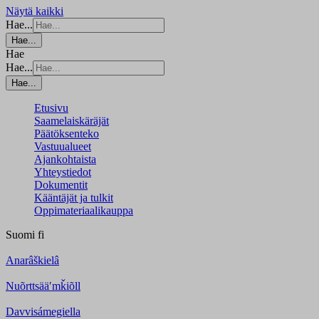
Näytä kaikki
Hae...
Hae...
Hae
Hae...
Hae...
Etusivu
Saamelaiskäräjät
Päätöksenteko
Vastuualueet
Ajankohtaista
Yhteystiedot
Dokumentit
Kääntäjät ja tulkit
Oppimateriaalikauppa
Suomi
fi
Anarâškielâ
Nuõrttsääʹmǩiõll
Davvisámegiella