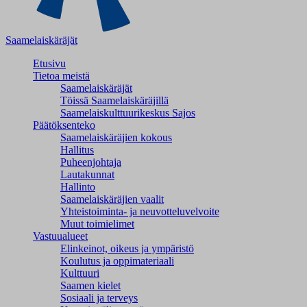
Saamelaiskäräjät
Etusivu
Tietoa meistä
Saamelaiskäräjät
Töissä Saamelaiskäräjillä
Saamelaiskulttuuri­keskus Sajos
Päätöksenteko
Saamelaiskäräjien kokous
Hallitus
Puheenjohtaja
Lautakunnat
Hallinto
Saamelaiskäräjien vaalit
Yhteistoiminta- ja neuvotteluvelvoite
Muut toimielimet
Vastuualueet
Elinkeinot, oikeus ja ympäristö
Koulutus ja oppimateriaali
Kulttuuri
Saamen kielet
Sosiaali ja terveys