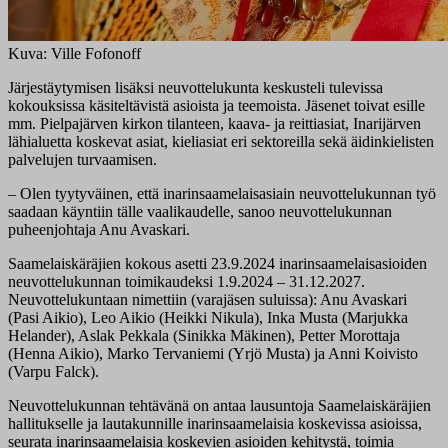
Kuva: Ville Fofonoff
Järjestäytymisen lisäksi neuvottelukunta keskusteli tulevissa
kokouksissa käsiteltävistä asioista ja teemoista. Jäsenet toivat esille
mm. Pielpajärven kirkon tilanteen, kaava- ja reittiasiat, Inarijärven
lähialuetta koskevat asiat, kieliasiat eri sektoreilla sekä äidinkielisten
palvelujen turvaamisen.
– Olen tyytyväinen, että inarinsaamelaisasiain neuvottelukunnan työ
saadaan käyntiin tälle vaalikaudelle, sanoo neuvottelukunnan
puheenjohtaja Anu Avaskari.
Saamelaiskäräjien kokous asetti 23.9.2024 inarinsaamelaisasioiden
neuvottelukunnan toimikaudeksi 1.9.2024 – 31.12.2027.
Neuvottelukuntaan nimettiin (varajäsen suluissa): Anu Avaskari
(Pasi Aikio), Leo Aikio (Heikki Nikula), Inka Musta (Marjukka
Helander), Aslak Pekkala (Sinikka Mäkinen), Petter Morottaja
(Henna Aikio), Marko Tervaniemi (Yrjö Musta) ja Anni Koivisto
(Varpu Falck).
Neuvottelukunnan tehtävänä on antaa lausuntoja Saamelaiskäräjien
hallitukselle ja lautakunnille inarinsaamelaisia koskevissa asioissa,
seurata inarinsaamelaisia koskevien asioiden kehitystä, toimia