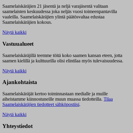
Saamelaiskäräjien 21 jäsentä ja neljä varajäsentä valitaan
saamelaisten keskuudessa joka neljäs vuosi toimeenpantavilla
vaaleilla. Saamelaiskäräjien ylintä päätösvaltaa edustaa
Saamelaiskäräjien kokous.
Näytä kaikki
Vastuualueet
Saamelaiskäräjillä t
eemme töitä koko saamen kansan eteen, jotta
saamen kielillä ja kulttuurilla olisi elintilaa myös tulevaisuudessa.
Näytä kaikki
Ajankohtaista
Saamelaiskäräjät kertoo toiminnastaan medialle ja muille
aiheistamme kiinnostuneille muun muassa tiedotteilla.
Tilaa
Saamelaiskäräjien tiedotteet sähköpostiisi
.
Näytä kaikki
Yhteystiedot