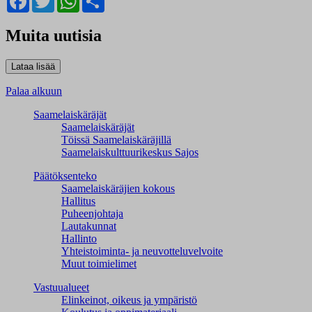
Muita uutisia
Palaa alkuun
Saamelaiskäräjät
Saamelaiskäräjät
Töissä Saamelaiskäräjillä
Saamelaiskulttuuri­keskus Sajos
Päätöksenteko
Saamelaiskäräjien kokous
Hallitus
Puheenjohtaja
Lautakunnat
Hallinto
Yhteistoiminta- ja neuvotteluvelvoite
Muut toimielimet
Vastuualueet
Elinkeinot, oikeus ja ympäristö