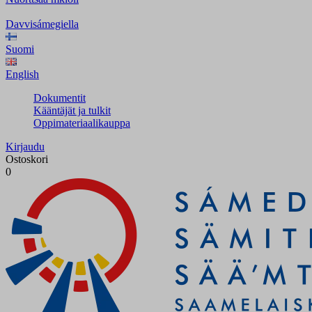
Davvisámegiella
Suomi
English
Dokumentit
Kääntäjät ja tulkit
Oppimateriaalikauppa
Kirjaudu
Ostoskori
0