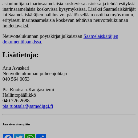
asiantuntijana inarinsaamelaisia koskevissa asioissa ja tehdä esityksiä
inarinsaamelaisia koskevissa kysymyksissä. Lisäksi Saamelaiskäräjät
tai Saamelaiskäräjien hallitus voi päätöksellään osoittaa myös muun,
erityisesti inarinsaamelaisia koskevan tehtävän neuvottelukunnan
hoidettavaksi.
Neuvottelukunnan pöytäkirjat julkaistaan
Saamelaiskäräjien
dokumenttipankissa
.
Lisätietoja:
Anu Avaskari
Neuvottelukunnan puheenjohtaja
040 564 0053
Pia Ruotsala-Kangasniemi
Hallintopäällikkö
040 726 2688
pia.ruotsala@samediggi.fi
Jaa sivu eteenpäin
Facebook
Twitter
WhatsApp
Share