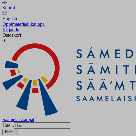
Suomi
English
Oppimateriaalikauppa
Kirjaudu
Ostoskori
0
Saamelaiskäräjät
Hae...
Hae...