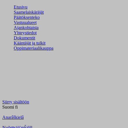
Etusivu
Saamelaiskäräjät
Päätöksenteko
Vastuualueet
Ajankohtaista
Yhteystiedot
Dokumentit
Kääntäjät ja tulkit
Oppimateriaalikauppa
Siirry sisältöön
Suomi
fi
Anarâškielâ
Nuõrttsääʹmǩiõll