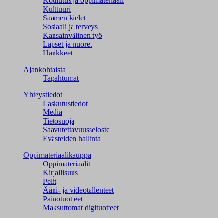
Koulutus ja oppimateriaali
Kulttuuri
Saamen kielet
Sosiaali ja terveys
Kansainvälinen työ
Lapset ja nuoret
Hankkeet
Ajankohtaista
Tapahtumat
Yhteystiedot
Laskutustiedot
Media
Tietosuoja
Saavutettavuusseloste
Evästeiden hallinta
Oppimateriaalikauppa
Oppimateriaalit
Kirjallisuus
Pelit
Ääni- ja videotallenteet
Painotuotteet
Maksuttomat digituotteet