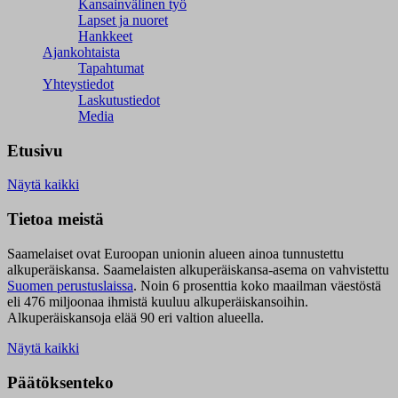
Kansainvälinen työ
Lapset ja nuoret
Hankkeet
Ajankohtaista
Tapahtumat
Yhteystiedot
Laskutustiedot
Media
Etusivu
Näytä kaikki
Tietoa meistä
Saamelaiset ovat Euroopan unionin alueen ainoa tunnustettu
alkuperäiskansa. Saamelaisten alkuperäiskansa-asema on vahvistettu
Suomen perustuslaissa
.
Noin 6 prosenttia koko maailman väestöstä
eli 476 miljoonaa ihmistä kuuluu alkuperäiskansoihin.
Alkuperäiskansoja elää 90 eri valtion alueella.
Näytä kaikki
Päätöksenteko