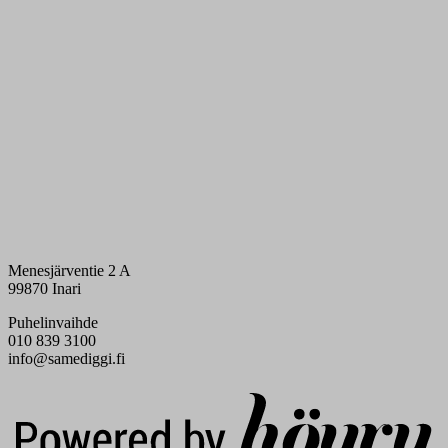
Menesjärventie 2 A
99870 Inari
Puhelinvaihde
010 839 3100
info@samediggi.fi
Digi- ja mainostoimisto Höyry Rovaniemi ja Oulu