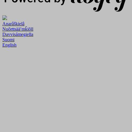
Anarâškielâ
Nuõrttsääʹmǩiõll
Davvisámegiella
Suomi
English