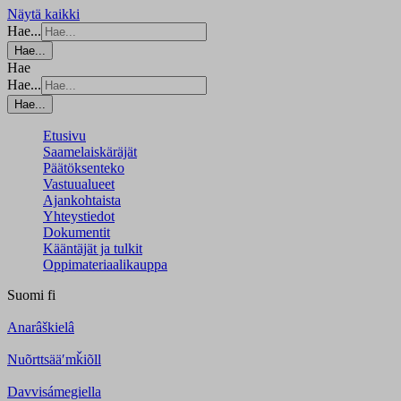
Näytä kaikki
Hae...
Hae...
Hae
Hae...
Hae...
Etusivu
Saamelaiskäräjät
Päätöksenteko
Vastuualueet
Ajankohtaista
Yhteystiedot
Dokumentit
Kääntäjät ja tulkit
Oppimateriaalikauppa
Suomi
fi
Anarâškielâ
Nuõrttsääʹmǩiõll
Davvisámegiella