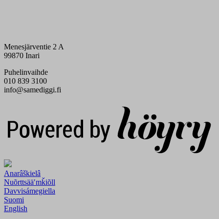
Menesjärventie 2 A
99870 Inari
Puhelinvaihde
010 839 3100
info@samediggi.fi
Digi- ja mainostoimisto Höyry Rovaniemi ja Oulu
Anarâškielâ
Nuõrttsääʹmǩiõll
Davvisámegiella
Suomi
English