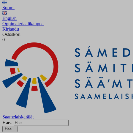
Suomi
English
Oppimateriaalikauppa
Kirjaudu
Ostoskori
0
Saamelaiskäräjät
Hae...
Hae...