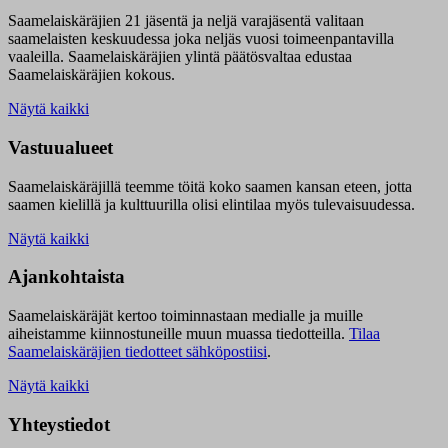
Saamelaiskäräjien 21 jäsentä ja neljä varajäsentä valitaan
saamelaisten keskuudessa joka neljäs vuosi toimeenpantavilla
vaaleilla. Saamelaiskäräjien ylintä päätösvaltaa edustaa
Saamelaiskäräjien kokous.
Näytä kaikki
Vastuualueet
Saamelaiskäräjillä t
eemme töitä koko saamen kansan eteen, jotta
saamen kielillä ja kulttuurilla olisi elintilaa myös tulevaisuudessa.
Näytä kaikki
Ajankohtaista
Saamelaiskäräjät kertoo toiminnastaan medialle ja muille
aiheistamme kiinnostuneille muun muassa tiedotteilla.
Tilaa
Saamelaiskäräjien tiedotteet sähköpostiisi
.
Näytä kaikki
Yhteystiedot