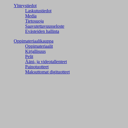
Yhteystiedot
Laskutustiedot
Media
Tietosuoja
Saavutettavuusseloste
Evästeiden hallinta
Oppimateriaalikauppa
Oppimateriaalit
Kirjallisuus
Pelit
Ääni- ja videotallenteet
Painotuotteet
Maksuttomat digituotteet