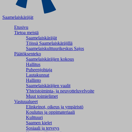
Saamelaiskäräjät
Etusivu
Tietoa meistä
Saamelaiskäräjät
Töissä Saamelaiskäräjillä
Saamelaiskulttuuri­keskus Sajos
Päätöksenteko
Saamelaiskäräjien kokous
Hallitus
Puheenjohtaja
Lautakunnat
Hallinto
Saamelaiskäräjien vaalit
Yhteistoiminta- ja neuvotteluvelvoite
Muut toimielimet
Vastuualueet
Elinkeinot, oikeus ja ympäristö
Koulutus ja oppimateriaali
Kulttuuri
Saamen kielet
Sosiaali ja terveys