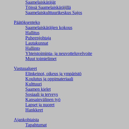
Saamelaiskäräjät
Töissä Saamelaiskäräjillä
Saamelaiskulttuuri­keskus Sajos
Päätöksenteko
Saamelaiskäräjien kokous
Hallitus
Puheenjohtaja
Lautakunnat
Hallinto
Yhteistoiminta- ja neuvotteluvelvoite
Muut toimielimet
Vastuualueet
Elinkeinot, oikeus ja ympäristö
Koulutus ja oppimateriaali
Kulttuuri
Saamen kielet
Sosiaali ja terveys
Kansainvälinen työ
Lapset ja nuoret
Hankkeet
Ajankohtaista
Tapahtumat