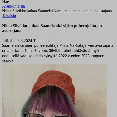
Hae
Ajankohtaista
Niina Siivikko jatkaa Saamelaiskäräjien puheenjohtajan avustajana
Takaisin
Niina Siivikko jatkaa Saamelaiskäräjien puheenjohtajan
avustajana
Julkaistu 6.3.2024
Tiedotteet
Saamelaiskäräjien puheenjohtaja Pirita Näkkäläjärven avustajana
on aloittanut Niina Siivikko. Siivikko toimi tehtävässä myös
edellisellä vaalikaudella syksystä 2022 vuoden 2023 loppuun
saakka.