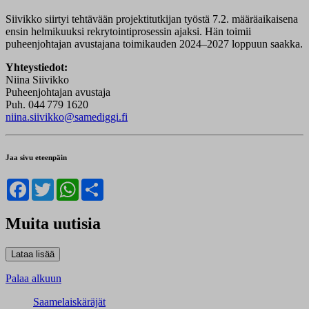
Siivikko siirtyi tehtävään projektitutkijan työstä 7.2. määräaikaisena
ensin helmikuuksi rekrytointiprosessin ajaksi. Hän toimii
puheenjohtajan avustajana toimikauden 2024–2027 loppuun saakka.
Yhteystiedot:
Niina Siivikko
Puheenjohtajan avustaja
Puh. 044 779 1620
niina.siivikko@samediggi.fi
Jaa sivu eteenpäin
Facebook
Twitter
WhatsApp
Share
Muita uutisia
Palaa alkuun
Saamelaiskäräjät