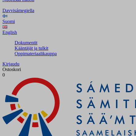
Davvisámegiella
Suomi
English
Dokumentit
Kääntäjät ja tulkit
Oppimateriaalikauppa
Kirjaudu
Ostoskori
0