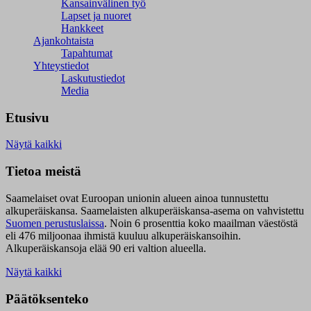
Kansainvälinen työ
Lapset ja nuoret
Hankkeet
Ajankohtaista
Tapahtumat
Yhteystiedot
Laskutustiedot
Media
Etusivu
Näytä kaikki
Tietoa meistä
Saamelaiset ovat Euroopan unionin alueen ainoa tunnustettu
alkuperäiskansa. Saamelaisten alkuperäiskansa-asema on vahvistettu
Suomen perustuslaissa
.
Noin 6 prosenttia koko maailman väestöstä
eli 476 miljoonaa ihmistä kuuluu alkuperäiskansoihin.
Alkuperäiskansoja elää 90 eri valtion alueella.
Näytä kaikki
Päätöksenteko