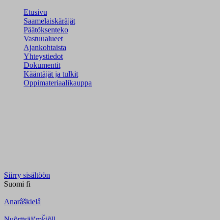
Etusivu
Saamelaiskäräjät
Päätöksenteko
Vastuualueet
Ajankohtaista
Yhteystiedot
Dokumentit
Kääntäjät ja tulkit
Oppimateriaalikauppa
Siirry sisältöön
Suomi
fi
Anarâškielâ
Nuõrttsääʹmǩiõll