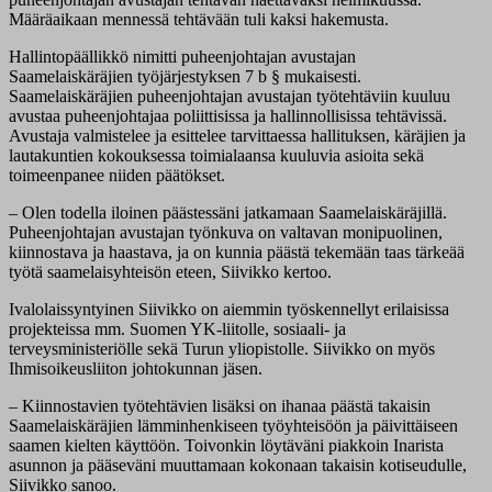
Määräaikaan mennessä tehtävään tuli kaksi hakemusta.
Hallintopäällikkö nimitti puheenjohtajan avustajan
Saamelaiskäräjien työjärjestyksen 7 b § mukaisesti.
Saamelaiskäräjien puheenjohtajan avustajan työtehtäviin kuuluu
avustaa puheenjohtajaa poliittisissa ja hallinnollisissa tehtävissä.
Avustaja valmistelee ja esittelee tarvittaessa hallituksen, käräjien ja
lautakuntien kokouksessa toimialaansa kuuluvia asioita sekä
toimeenpanee niiden päätökset.
– Olen todella iloinen päästessäni jatkamaan Saamelaiskäräjillä.
Puheenjohtajan avustajan työnkuva on valtavan monipuolinen,
kiinnostava ja haastava, ja on kunnia päästä tekemään taas tärkeää
työtä saamelaisyhteisön eteen, Siivikko kertoo.
Ivalolaissyntyinen Siivikko on aiemmin työskennellyt erilaisissa
projekteissa mm. Suomen YK-liitolle, sosiaali- ja
terveysministeriölle sekä Turun yliopistolle. Siivikko on myös
Ihmisoikeusliiton johtokunnan jäsen.
– Kiinnostavien työtehtävien lisäksi on ihanaa päästä takaisin
Saamelaiskäräjien lämminhenkiseen työyhteisöön ja päivittäiseen
saamen kielten käyttöön. Toivonkin löytäväni piakkoin Inarista
asunnon ja pääseväni muuttamaan kokonaan takaisin kotiseudulle,
Siivikko sanoo.