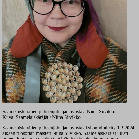
Saamelaiskäräjien puheenjohtajan avustaja Niina Siivikko.
Kuva: Saamelaiskäräjät / Niina Siivikko
Saamelaiskäräjien puheenjohtajan avustajaksi on nimitetty 1.3.2024
alkaen filosofian maisteri Niina Siivikko. Saamelaiskäräjät julisti
puheenjohtajan avustajan tehtävän haettavaksi helmikuussa.