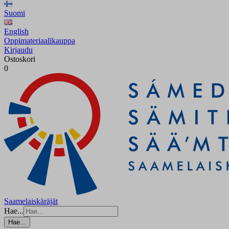
Suomi
English
Oppimateriaalikauppa
Kirjaudu
Ostoskori
0
Saamelaiskäräjät
Hae...
Hae...