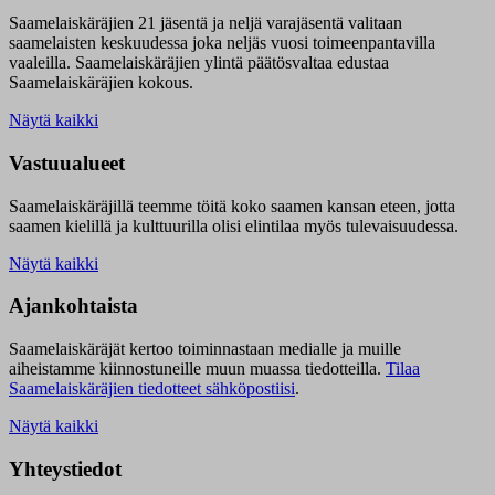
Saamelaiskäräjien 21 jäsentä ja neljä varajäsentä valitaan
saamelaisten keskuudessa joka neljäs vuosi toimeenpantavilla
vaaleilla. Saamelaiskäräjien ylintä päätösvaltaa edustaa
Saamelaiskäräjien kokous.
Näytä kaikki
Vastuualueet
Saamelaiskäräjillä t
eemme töitä koko saamen kansan eteen, jotta
saamen kielillä ja kulttuurilla olisi elintilaa myös tulevaisuudessa.
Näytä kaikki
Ajankohtaista
Saamelaiskäräjät kertoo toiminnastaan medialle ja muille
aiheistamme kiinnostuneille muun muassa tiedotteilla.
Tilaa
Saamelaiskäräjien tiedotteet sähköpostiisi
.
Näytä kaikki
Yhteystiedot