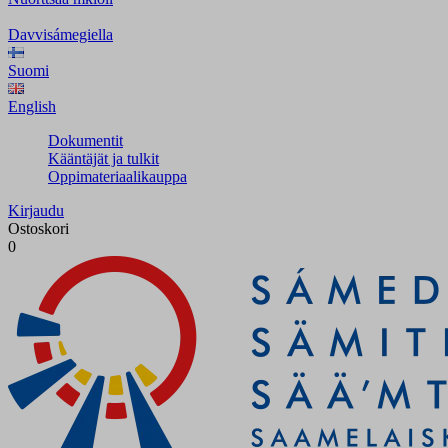
Davvisámegiella
Suomi
English
Dokumentit
Kääntäjät ja tulkit
Oppimateriaalikauppa
Kirjaudu
Ostoskori
0