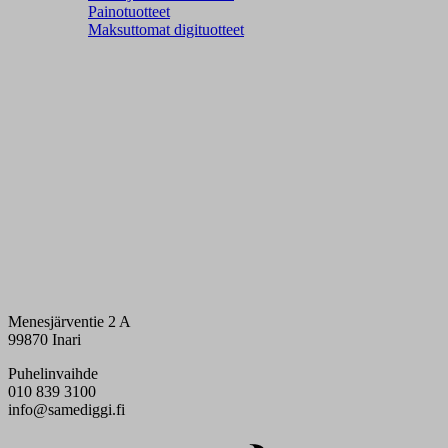
Painotuotteet
Maksuttomat digituotteet
Menesjärventie 2 A
99870 Inari
Puhelinvaihde
010 839 3100
info@samediggi.fi
Digi- ja mainostoimisto Höyry Rovaniemi ja Oulu