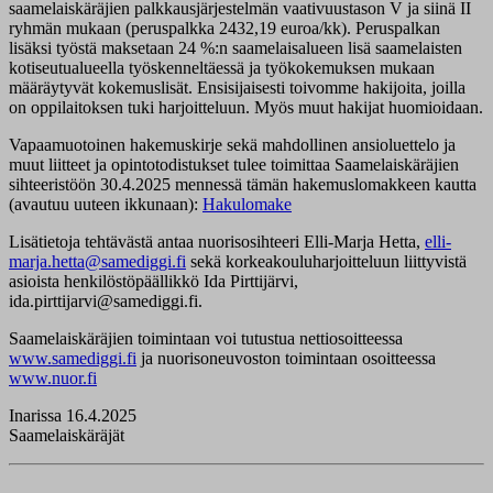
saamelaiskäräjien palkkausjärjestelmän vaativuustason V ja siinä II
ryhmän mukaan (peruspalkka 2432,19 euroa/kk). Peruspalkan
lisäksi työstä maksetaan 24 %:n saamelaisalueen lisä saamelaisten
kotiseutualueella työskenneltäessä ja työkokemuksen mukaan
määräytyvät kokemuslisät. Ensisijaisesti toivomme hakijoita, joilla
on oppilaitoksen tuki harjoitteluun. Myös muut hakijat huomioidaan.
Vapaamuotoinen hakemuskirje sekä mahdollinen ansioluettelo ja
muut liitteet ja opintotodistukset tulee toimittaa Saamelaiskäräjien
sihteeristöön 30.4.2025 mennessä tämän hakemuslomakkeen kautta
(avautuu uuteen ikkunaan):
Hakulomake
Lisätietoja tehtävästä antaa nuorisosihteeri Elli-Marja Hetta,
elli-
marja.hetta@samediggi.fi
sekä korkeakouluharjoitteluun liittyvistä
asioista henkilöstöpäällikkö Ida Pirttijärvi,
ida.pirttijarvi@samediggi.fi.
Saamelaiskäräjien toimintaan voi tutustua nettiosoitteessa
www.samediggi.fi
ja nuorisoneuvoston toimintaan osoitteessa
www.nuor.fi
Inarissa 16.4.2025
Saamelaiskäräjät