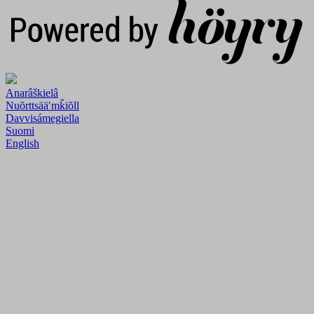
Anarâškielâ
Nuõrttsääʹmǩiõll
Davvisámegiella
Suomi
English