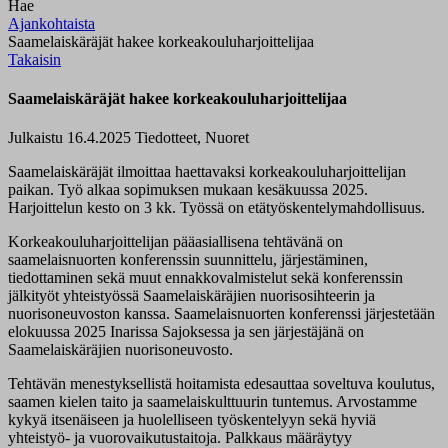
Hae
Ajankohtaista
Saamelaiskäräjät hakee korkeakouluharjoittelijaa
Takaisin
Saamelaiskäräjät hakee korkeakouluharjoittelijaa
Julkaistu 16.4.2025
Tiedotteet, Nuoret
Saamelaiskäräjät ilmoittaa haettavaksi korkeakouluharjoittelijan
paikan. Työ alkaa sopimuksen mukaan kesäkuussa 2025.
Harjoittelun kesto on 3 kk. Työssä on etätyöskentelymahdollisuus.
Korkeakouluharjoittelijan pääasiallisena tehtävänä on
saamelaisnuorten konferenssin suunnittelu, järjestäminen,
tiedottaminen sekä muut ennakkovalmistelut sekä konferenssin
jälkityöt yhteistyössä Saamelaiskäräjien nuorisosihteerin ja
nuorisoneuvoston kanssa. Saamelaisnuorten konferenssi järjestetään
elokuussa 2025 Inarissa Sajoksessa ja sen järjestäjänä on
Saamelaiskäräjien nuorisoneuvosto.
Tehtävän menestyksellistä hoitamista edesauttaa soveltuva koulutus,
saamen kielen taito ja saamelaiskulttuurin tuntemus. Arvostamme
kykyä itsenäiseen ja huolelliseen työskentelyyn sekä hyviä
yhteistyö- ja vuorovaikutustaitoja. Palkkaus määräytyy