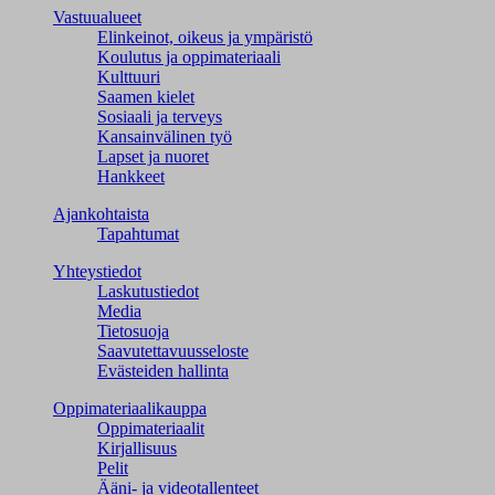
Vastuualueet
Elinkeinot, oikeus ja ympäristö
Koulutus ja oppimateriaali
Kulttuuri
Saamen kielet
Sosiaali ja terveys
Kansainvälinen työ
Lapset ja nuoret
Hankkeet
Ajankohtaista
Tapahtumat
Yhteystiedot
Laskutustiedot
Media
Tietosuoja
Saavutettavuusseloste
Evästeiden hallinta
Oppimateriaalikauppa
Oppimateriaalit
Kirjallisuus
Pelit
Ääni- ja videotallenteet