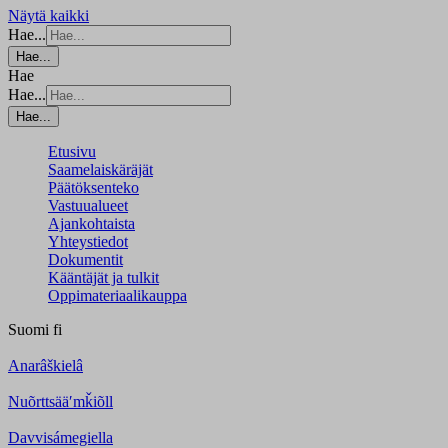
Näytä kaikki
Hae...
Hae...
Hae
Hae...
Hae...
Etusivu
Saamelaiskäräjät
Päätöksenteko
Vastuualueet
Ajankohtaista
Yhteystiedot
Dokumentit
Kääntäjät ja tulkit
Oppimateriaalikauppa
Suomi
fi
Anarâškielâ
Nuõrttsääʹmǩiõll
Davvisámegiella