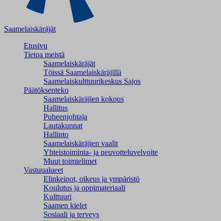
Saamelaiskäräjät
Etusivu
Tietoa meistä
Saamelaiskäräjät
Töissä Saamelaiskäräjillä
Saamelaiskulttuuri­keskus Sajos
Päätöksenteko
Saamelaiskäräjien kokous
Hallitus
Puheenjohtaja
Lautakunnat
Hallinto
Saamelaiskäräjien vaalit
Yhteistoiminta- ja neuvotteluvelvoite
Muut toimielimet
Vastuualueet
Elinkeinot, oikeus ja ympäristö
Koulutus ja oppimateriaali
Kulttuuri
Saamen kielet
Sosiaali ja terveys