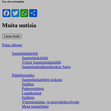
Jaa sivu eteenpäin
Facebook
Twitter
WhatsApp
Share
Muita uutisia
Palaa alkuun
Saamelaiskäräjät
Saamelaiskäräjät
Töissä Saamelaiskäräjillä
Saamelaiskulttuuri­keskus Sajos
Päätöksenteko
Saamelaiskäräjien kokous
Hallitus
Puheenjohtaja
Lautakunnat
Hallinto
Yhteistoiminta- ja neuvotteluvelvoite
Muut toimielimet