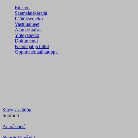
Etusivu
Saamelaiskäräjät
Päätöksenteko
Vastuualueet
Ajankohtaista
Yhteystiedot
Dokumentit
Kääntäjät ja tulkit
Oppimateriaalikauppa
Siirry sisältöön
Suomi
fi
Anarâškielâ
Nuõrttsääʹmǩiõll