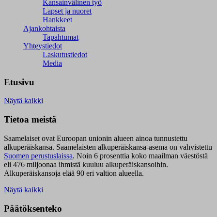
Kansainvälinen työ
Lapset ja nuoret
Hankkeet
Ajankohtaista
Tapahtumat
Yhteystiedot
Laskutustiedot
Media
Etusivu
Näytä kaikki
Tietoa meistä
Saamelaiset ovat Euroopan unionin alueen ainoa tunnustettu
alkuperäiskansa. Saamelaisten alkuperäiskansa-asema on vahvistettu
Suomen perustuslaissa
.
Noin 6 prosenttia koko maailman väestöstä
eli 476 miljoonaa ihmistä kuuluu alkuperäiskansoihin.
Alkuperäiskansoja elää 90 eri valtion alueella.
Näytä kaikki
Päätöksenteko