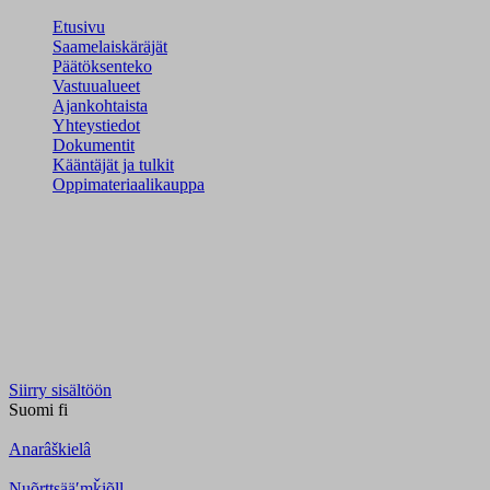
Etusivu
Saamelaiskäräjät
Päätöksenteko
Vastuualueet
Ajankohtaista
Yhteystiedot
Dokumentit
Kääntäjät ja tulkit
Oppimateriaalikauppa
Siirry sisältöön
Suomi
fi
Anarâškielâ
Nuõrttsääʹmǩiõll