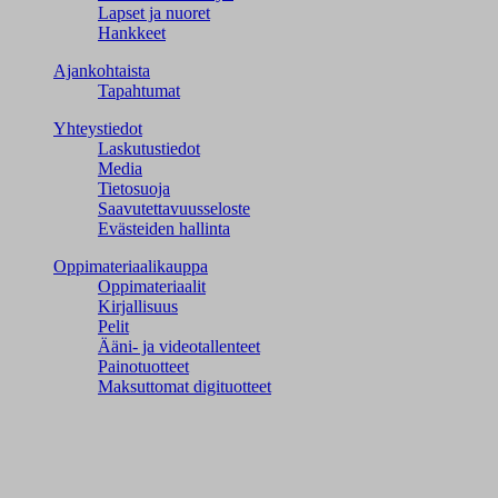
Lapset ja nuoret
Hankkeet
Ajankohtaista
Tapahtumat
Yhteystiedot
Laskutustiedot
Media
Tietosuoja
Saavutettavuusseloste
Evästeiden hallinta
Oppimateriaalikauppa
Oppimateriaalit
Kirjallisuus
Pelit
Ääni- ja videotallenteet
Painotuotteet
Maksuttomat digituotteet