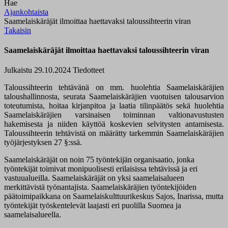
Hae
Ajankohtaista
Saamelaiskäräjät ilmoittaa haettavaksi taloussihteerin viran
Takaisin
Saamelaiskäräjät ilmoittaa haettavaksi taloussihteerin viran
Julkaistu 29.10.2024
Tiedotteet
Taloussihteerin tehtävänä on mm. huolehtia Saamelaiskäräjien
taloushallinnosta, seurata Saamelaiskäräjien vuotuisen talousarvion
toteutumista, hoitaa kirjanpitoa ja laatia tilinpäätös sekä huolehtia
Saamelaiskäräjien varsinaisen toiminnan valtionavustusten
hakemisesta ja niiden käyttöä koskevien selvitysten antamisesta.
Taloussihteerin tehtävistä on määrätty tarkemmin Saamelaiskäräjien
työjärjestyksen 27 §:ssä.
Saamelaiskäräjät on noin 75 työntekijän organisaatio, jonka
työntekijät toimivat monipuolisesti erilaisissa tehtävissä ja eri
vastuualueilla. Saamelaiskäräjät on yksi saamelaisalueen
merkittävistä työnantajista. Saamelaiskäräjien työntekijöiden
päätoimipaikkana on Saamelaiskulttuurikeskus Sajos, Inarissa, mutta
työntekijät työskentelevät laajasti eri puolilla Suomea ja
saamelaisalueella.