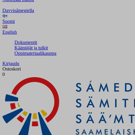
Davvisámegiella
Suomi
English
Dokumentit
Kääntäjät ja tulkit
Oppimateriaalikauppa
Kirjaudu
Ostoskori
0