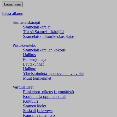
Palaa alkuun
Saamelaiskäräjät
Saamelaiskäräjät
Töissä Saamelaiskäräjillä
Saamelaiskulttuuri­keskus Sajos
Päätöksenteko
Saamelaiskäräjien kokous
Hallitus
Puheenjohtaja
Lautakunnat
Hallinto
Yhteistoiminta- ja neuvotteluvelvoite
Muut toimielimet
Vastuualueet
Elinkeinot, oikeus ja ympäristö
Koulutus ja oppimateriaali
Kulttuuri
Saamen kielet
Sosiaali ja terveys
Kansainvälinen työ