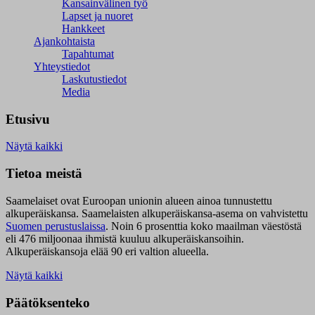
Kansainvälinen työ
Lapset ja nuoret
Hankkeet
Ajankohtaista
Tapahtumat
Yhteystiedot
Laskutustiedot
Media
Etusivu
Näytä kaikki
Tietoa meistä
Saamelaiset ovat Euroopan unionin alueen ainoa tunnustettu
alkuperäiskansa. Saamelaisten alkuperäiskansa-asema on vahvistettu
Suomen perustuslaissa
.
Noin 6 prosenttia koko maailman väestöstä
eli 476 miljoonaa ihmistä kuuluu alkuperäiskansoihin.
Alkuperäiskansoja elää 90 eri valtion alueella.
Näytä kaikki
Päätöksenteko