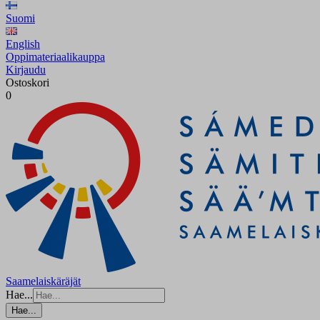
Suomi
English
Oppimateriaalikauppa
Kirjaudu
Ostoskori
0
Saamelaiskäräjät
Hae...
Hae...