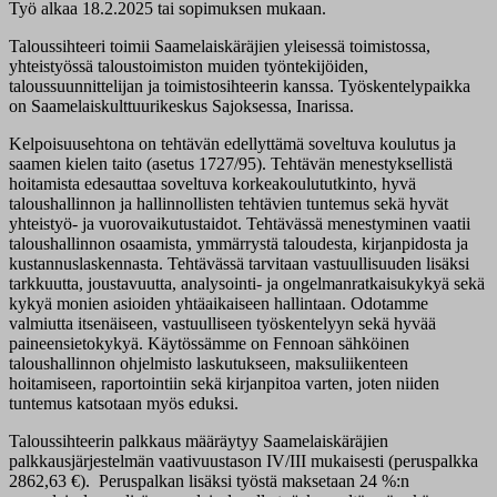
Työ alkaa 18.2.2025 tai sopimuksen mukaan.
Taloussihteeri toimii Saamelaiskäräjien yleisessä toimistossa,
yhteistyössä taloustoimiston muiden työntekijöiden,
taloussuunnittelijan ja toimistosihteerin kanssa. Työskentelypaikka
on Saamelaiskulttuurikeskus Sajoksessa, Inarissa.
Kelpoisuusehtona on tehtävän edellyttämä soveltuva koulutus ja
saamen kielen taito (asetus 1727/95). Tehtävän menestyksellistä
hoitamista edesauttaa soveltuva korkeakoulututkinto, hyvä
taloushallinnon ja hallinnollisten tehtävien tuntemus sekä hyvät
yhteistyö- ja vuorovaikutustaidot. Tehtävässä menestyminen vaatii
taloushallinnon osaamista, ymmärrystä taloudesta, kirjanpidosta ja
kustannuslaskennasta. Tehtävässä tarvitaan vastuullisuuden lisäksi
tarkkuutta, joustavuutta, analysointi- ja ongelmanratkaisukykyä sekä
kykyä monien asioiden yhtäaikaiseen hallintaan. Odotamme
valmiutta itsenäiseen, vastuulliseen työskentelyyn sekä hyvää
paineensietokykyä. Käytössämme on Fennoan sähköinen
taloushallinnon ohjelmisto laskutukseen, maksuliikenteen
hoitamiseen, raportointiin sekä kirjanpitoa varten, joten niiden
tuntemus katsotaan myös eduksi.
Taloussihteerin palkkaus määräytyy Saamelaiskäräjien
palkkausjärjestelmän vaativuustason IV/III mukaisesti (peruspalkka
2862,63 €). Peruspalkan lisäksi työstä maksetaan 24 %:n