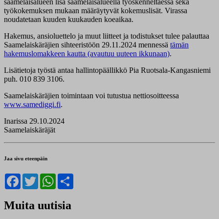
saamelaisalueen lisä saamelaisalueella työskenneltäessä sekä
työkokemuksen mukaan määräytyvät kokemuslisät. Virassa
noudatetaan kuuden kuukauden koeaikaa.
Hakemus, ansioluettelo ja muut liitteet ja todistukset tulee palauttaa
Saamelaiskäräjien sihteeristöön 29.11.2024 mennessä
tämän
hakemuslomakkeen kautta (avautuu uuteen ikkunaan)
.
Lisätietoja työstä antaa hallintopäällikkö Pia Ruotsala-Kangasniemi
puh. 010 839 3106.
Saamelaiskäräjien toimintaan voi tutustua nettiosoitteessa
www.samediggi.fi
.
Inarissa 29.10.2024
Saamelaiskäräjät
Jaa sivu eteenpäin
Facebook
Twitter
WhatsApp
Share
Muita uutisia