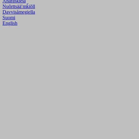
Anarâškielâ
Nuõrttsääʹmǩiõll
Davvisámegiella
Suomi
English