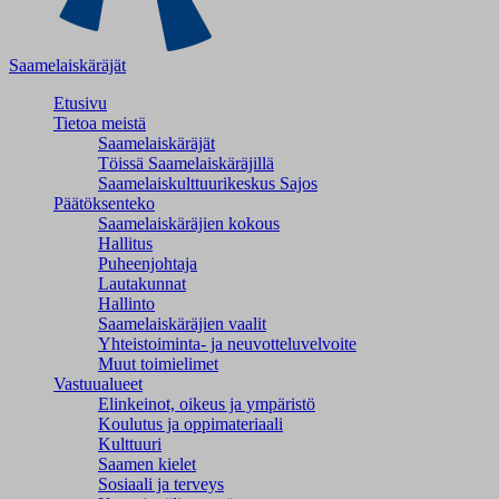
Saamelaiskäräjät
Etusivu
Tietoa meistä
Saamelaiskäräjät
Töissä Saamelaiskäräjillä
Saamelaiskulttuuri­keskus Sajos
Päätöksenteko
Saamelaiskäräjien kokous
Hallitus
Puheenjohtaja
Lautakunnat
Hallinto
Saamelaiskäräjien vaalit
Yhteistoiminta- ja neuvotteluvelvoite
Muut toimielimet
Vastuualueet
Elinkeinot, oikeus ja ympäristö
Koulutus ja oppimateriaali
Kulttuuri
Saamen kielet
Sosiaali ja terveys