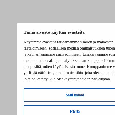
Tämä sivusto käyttää evästeitä
Käytämme evästeitä tarjoamamme sisällön ja mainosten
räätälöimiseen, sosiaalisen median ominaisuuksien tuke
ja kävijämäärämme analysoimiseen. Lisäksi jaamme sosi
median, mainosalan ja analytiikka-alan kumppaneillem
tietoja siitä, miten käytät sivustoamme. Kumppanimme v
yhdistää näitä tietoja muihin tietoihin, joita olet antanut he
joita on kerätty, kun olet käyttänyt heidän palvelujaan.
Salli kaikki
Kiellä