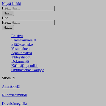
Näytä kaikki
Hae...
Hae...
Hae
Hae...
Hae...
Etusivu
Saamelaiskäräjät
Päätöksenteko
Vastuualueet
Ajankohtaista
Yhteystiedot
Dokumentit
Kääntäjät ja tulkit
Oppimateriaalikauppa
Suomi
fi
Anarâškielâ
Nuõrttsääʹmǩiõll
Davvisámegiella