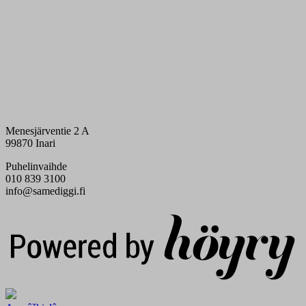
Menesjärventie 2 A
99870 Inari
Puhelinvaihde
010 839 3100
info@samediggi.fi
Digi- ja mainostoimisto Höyry Rovaniemi ja Oulu