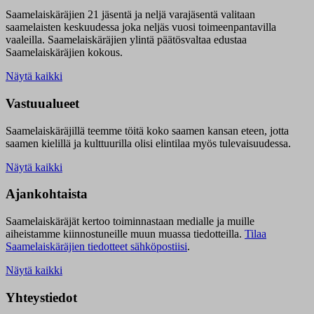
Saamelaiskäräjien 21 jäsentä ja neljä varajäsentä valitaan
saamelaisten keskuudessa joka neljäs vuosi toimeenpantavilla
vaaleilla. Saamelaiskäräjien ylintä päätösvaltaa edustaa
Saamelaiskäräjien kokous.
Näytä kaikki
Vastuualueet
Saamelaiskäräjillä t
eemme töitä koko saamen kansan eteen, jotta
saamen kielillä ja kulttuurilla olisi elintilaa myös tulevaisuudessa.
Näytä kaikki
Ajankohtaista
Saamelaiskäräjät kertoo toiminnastaan medialle ja muille
aiheistamme kiinnostuneille muun muassa tiedotteilla.
Tilaa
Saamelaiskäräjien tiedotteet sähköpostiisi
.
Näytä kaikki
Yhteystiedot