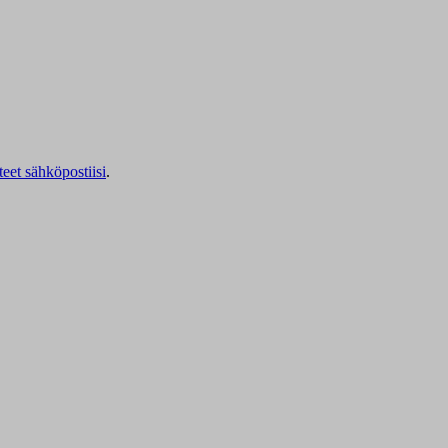
teet sähköpostiisi
.