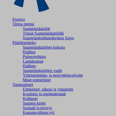
Etusivu
Tietoa meistä
Saamelaiskäräjät
Töissä Saamelaiskäräjillä
Saamelaiskulttuuri­keskus Sajos
Päätöksenteko
Saamelaiskäräjien kokous
Hallitus
Puheenjohtaja
Lautakunnat
Hallinto
Saamelaiskäräjien vaalit
Yhteistoiminta- ja neuvotteluvelvoite
Muut toimielimet
Vastuualueet
Elinkeinot, oikeus ja ympäristö
Koulutus ja oppimateriaali
Kulttuuri
Saamen kielet
Sosiaali ja terveys
Kansainvälinen työ