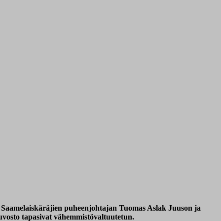
si Saamelaiskäräjien puheenjohtajan Tuomas Aslak Juuson ja
euvosto tapasivat vähemmistövaltuutetun.