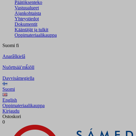
Päätöksenteko
Vastuualueet
Ajankohtaista
Yhteystiedot
Dokumentit
Kääntäjät ja tulkit
Oppimateriaalikauppa
Suomi
fi
Anarâškielâ
Nuõrttsääʹmǩiõll
Davvisámegiella
Suomi
English
Oppimateriaalikauppa
Kirjaudu
Ostoskori
0