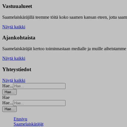
Vastuualueet
Saamelaiskäräjillä t
eemme töitä koko saamen kansan eteen, jotta saamen 
Näytä kaikki
Ajankohtaista
Saamelaiskäräjät kertoo toiminnastaan medialle ja muille aiheistamme 
Näytä kaikki
Yhteystiedot
Näytä kaikki
Hae...
Hae...
Hae
Hae...
Hae...
Etusivu
Saamelaiskäräjät