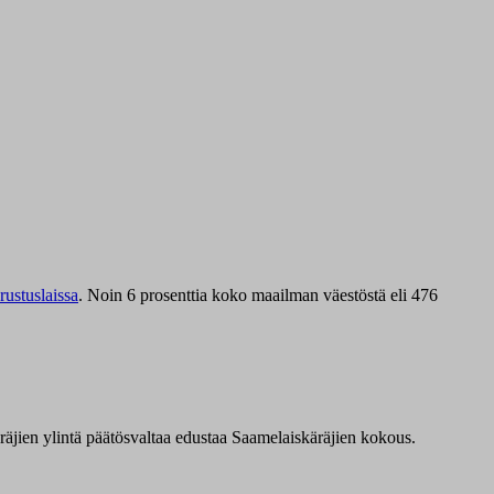
ustuslaissa
.
Noin 6 prosenttia koko maailman väestöstä eli 476
äräjien ylintä päätösvaltaa edustaa Saamelaiskäräjien kokous.