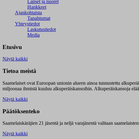
Lapset ja nuoret
Hankkeet
Ajankohtaista
Tapahtumat
Yhteystiedot
Laskutustiedot
Media
Etusivu
Näytä kaikki
Tietoa meistä
Saamelaiset ovat Euroopan unionin alueen ainoa tunnustettu alkuperä
miljoonaa ihmistä kuuluu alkuperäiskansoihin. Alkuperäiskansoja elää 9
Näytä kaikki
Päätöksenteko
Saamelaiskäräjien 21 jäsentä ja neljä varajäsentä valitaan saamelaiste
Näytä kaikki