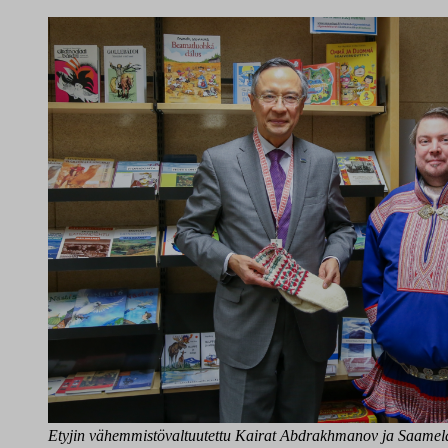
Etyjin vähemmistövaltuutettu Kairat Abdrakhmanov ja Saamela