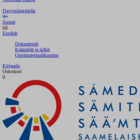
Davvisámegiella
Suomi
English
Dokumentit
Kääntäjät ja tulkit
Oppimateriaalikauppa
Kirjaudu
Ostoskori
0