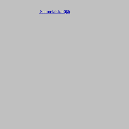
Saamelaiskäräjät