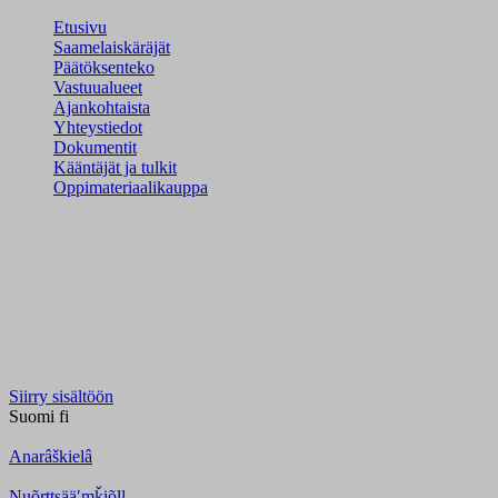
Etusivu
Saamelaiskäräjät
Päätöksenteko
Vastuualueet
Ajankohtaista
Yhteystiedot
Dokumentit
Kääntäjät ja tulkit
Oppimateriaalikauppa
Siirry sisältöön
Suomi
fi
Anarâškielâ
Nuõrttsääʹmǩiõll