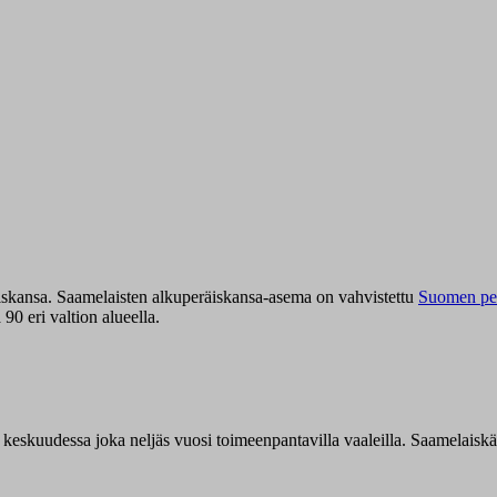
iskansa. Saamelaisten alkuperäiskansa-asema on vahvistettu
Suomen per
0 eri valtion alueella.
n keskuudessa joka neljäs vuosi toimeenpantavilla vaaleilla. Saamelaisk