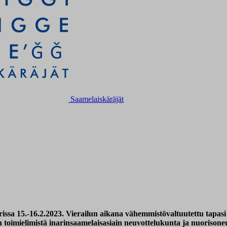
Saamelaiskäräjät
issa 15.-16.2.2023. Vierailun aikana vähemmistövaltuutettu tapa
 toimielimistä inarinsaamelaisasiain neuvottelukunta ja nuorison