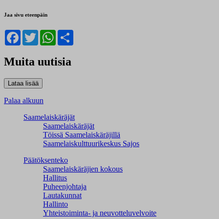
Jaa sivu eteenpäin
Facebook
Twitter
WhatsApp
Share
Muita uutisia
Palaa alkuun
Saamelaiskäräjät
Saamelaiskäräjät
Töissä Saamelaiskäräjillä
Saamelaiskulttuuri­keskus Sajos
Päätöksenteko
Saamelaiskäräjien kokous
Hallitus
Puheenjohtaja
Lautakunnat
Hallinto
Yhteistoiminta- ja neuvotteluvelvoite