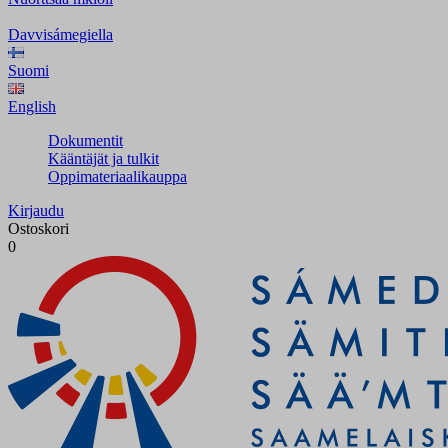
Davvisámegiella
Suomi
English
Dokumentit
Kääntäjät ja tulkit
Oppimateriaalikauppa
Kirjaudu
Ostoskori
0