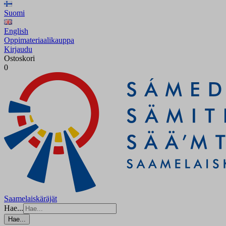
Suomi
English
Oppimateriaalikauppa
Kirjaudu
Ostoskori
0
Saamelaiskäräjät
Hae...
Hae...