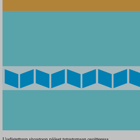
Uudistettuun sivustoon pääset tutustumaan osoitteessa