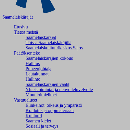
Saamelaiskäräjät
Etusivu
Tietoa meistä
Saamelaiskäräjät
Töissä Saamelaiskäräjillä
Saamelaiskulttuuri­keskus Sajos
Päätöksenteko
Saamelaiskäräjien kokous
Hallitus
Puheenjohtaja
Lautakunnat
Hallinto
Saamelaiskäräjien vaalit
Yhteistoiminta- ja neuvotteluvelvoite
Muut toimielimet
Vastuualueet
Elinkeinot, oikeus ja ympäristö
Koulutus ja oppimateriaali
Kulttuuri
Saamen kielet
Sosiaali ja terveys