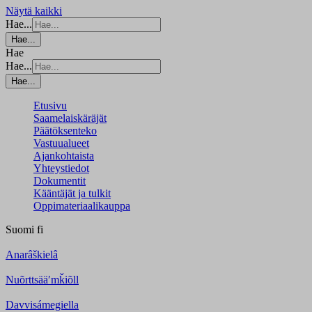
Näytä kaikki
Hae...
Hae...
Hae
Hae...
Hae...
Etusivu
Saamelaiskäräjät
Päätöksenteko
Vastuualueet
Ajankohtaista
Yhteystiedot
Dokumentit
Kääntäjät ja tulkit
Oppimateriaalikauppa
Suomi
fi
Anarâškielâ
Nuõrttsääʹmǩiõll
Davvisámegiella