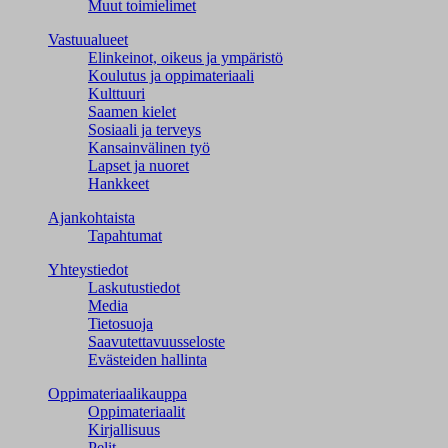
Muut toimielimet
Vastuualueet
Elinkeinot, oikeus ja ympäristö
Koulutus ja oppimateriaali
Kulttuuri
Saamen kielet
Sosiaali ja terveys
Kansainvälinen työ
Lapset ja nuoret
Hankkeet
Ajankohtaista
Tapahtumat
Yhteystiedot
Laskutustiedot
Media
Tietosuoja
Saavutettavuusseloste
Evästeiden hallinta
Oppimateriaalikauppa
Oppimateriaalit
Kirjallisuus
Pelit