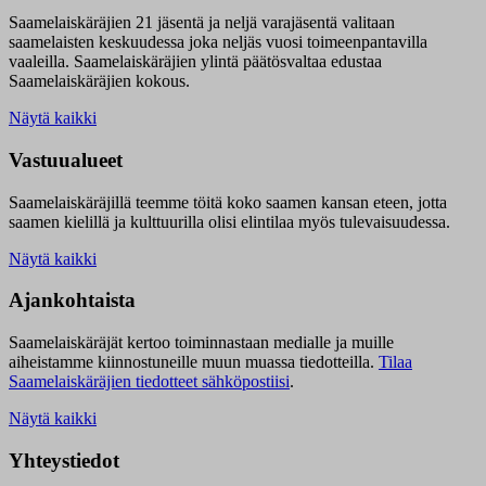
Saamelaiskäräjien 21 jäsentä ja neljä varajäsentä valitaan
saamelaisten keskuudessa joka neljäs vuosi toimeenpantavilla
vaaleilla. Saamelaiskäräjien ylintä päätösvaltaa edustaa
Saamelaiskäräjien kokous.
Näytä kaikki
Vastuualueet
Saamelaiskäräjillä t
eemme töitä koko saamen kansan eteen, jotta
saamen kielillä ja kulttuurilla olisi elintilaa myös tulevaisuudessa.
Näytä kaikki
Ajankohtaista
Saamelaiskäräjät kertoo toiminnastaan medialle ja muille
aiheistamme kiinnostuneille muun muassa tiedotteilla.
Tilaa
Saamelaiskäräjien tiedotteet sähköpostiisi
.
Näytä kaikki
Yhteystiedot