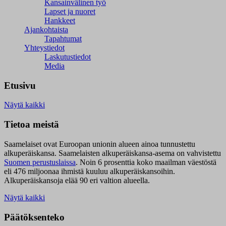
Kansainvälinen työ
Lapset ja nuoret
Hankkeet
Ajankohtaista
Tapahtumat
Yhteystiedot
Laskutustiedot
Media
Etusivu
Näytä kaikki
Tietoa meistä
Saamelaiset ovat Euroopan unionin alueen ainoa tunnustettu
alkuperäiskansa. Saamelaisten alkuperäiskansa-asema on vahvistettu
Suomen perustuslaissa
.
Noin 6 prosenttia koko maailman väestöstä
eli 476 miljoonaa ihmistä kuuluu alkuperäiskansoihin.
Alkuperäiskansoja elää 90 eri valtion alueella.
Näytä kaikki
Päätöksenteko