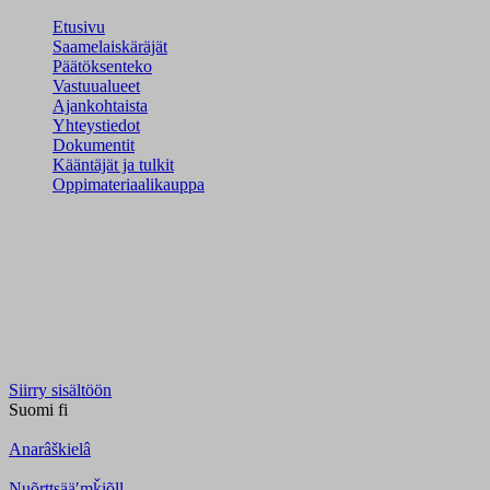
Etusivu
Saamelaiskäräjät
Päätöksenteko
Vastuualueet
Ajankohtaista
Yhteystiedot
Dokumentit
Kääntäjät ja tulkit
Oppimateriaalikauppa
Siirry sisältöön
Suomi
fi
Anarâškielâ
Nuõrttsääʹmǩiõll