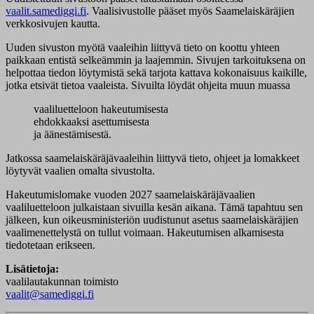
vaalit.samediggi.fi
. Vaalisivustolle pääset myös Saamelaiskäräjien
verkkosivujen kautta.
Uuden sivuston myötä vaaleihin liittyvä tieto on koottu yhteen
paikkaan entistä selkeämmin ja laajemmin. Sivujen tarkoituksena on
helpottaa tiedon löytymistä sekä tarjota kattava kokonaisuus kaikille,
jotka etsivät tietoa vaaleista. Sivuilta löydät ohjeita muun muassa
vaaliluetteloon hakeutumisesta
ehdokkaaksi asettumisesta
ja äänestämisestä.
Jatkossa saamelaiskäräjävaaleihin liittyvä tieto, ohjeet ja lomakkeet
löytyvät vaalien omalta sivustolta.
Hakeutumislomake vuoden 2027 saamelaiskäräjävaalien
vaaliluetteloon julkaistaan sivuilla kesän aikana. Tämä tapahtuu sen
jälkeen, kun oikeusministeriön uudistunut asetus saamelaiskäräjien
vaalimenettelystä on tullut voimaan. Hakeutumisen alkamisesta
tiedotetaan erikseen.
Lisätietoja:
vaalilautakunnan toimisto
vaalit@samediggi.fi