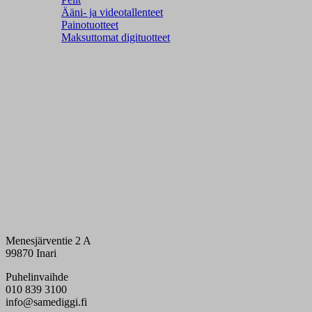
Ääni- ja videotallenteet
Painotuotteet
Maksuttomat digituotteet
Menesjärventie 2 A
99870 Inari
Puhelinvaihde
010 839 3100
info@samediggi.fi