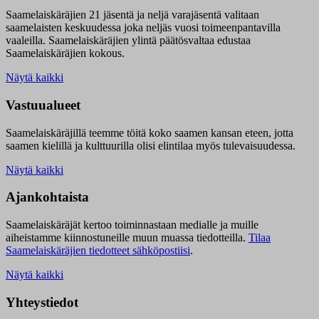
Saamelaiskäräjien 21 jäsentä ja neljä varajäsentä valitaan
saamelaisten keskuudessa joka neljäs vuosi toimeenpantavilla
vaaleilla. Saamelaiskäräjien ylintä päätösvaltaa edustaa
Saamelaiskäräjien kokous.
Näytä kaikki
Vastuualueet
Saamelaiskäräjillä t
eemme töitä koko saamen kansan eteen, jotta
saamen kielillä ja kulttuurilla olisi elintilaa myös tulevaisuudessa.
Näytä kaikki
Ajankohtaista
Saamelaiskäräjät kertoo toiminnastaan medialle ja muille
aiheistamme kiinnostuneille muun muassa tiedotteilla.
Tilaa
Saamelaiskäräjien tiedotteet sähköpostiisi
.
Näytä kaikki
Yhteystiedot