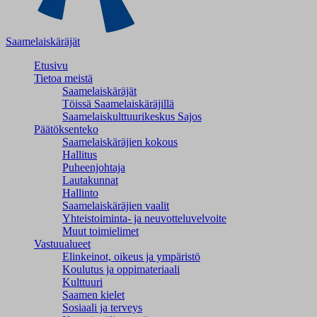
Saamelaiskäräjät
Etusivu
Tietoa meistä
Saamelaiskäräjät
Töissä Saamelaiskäräjillä
Saamelaiskulttuuri­keskus Sajos
Päätöksenteko
Saamelaiskäräjien kokous
Hallitus
Puheenjohtaja
Lautakunnat
Hallinto
Saamelaiskäräjien vaalit
Yhteistoiminta- ja neuvotteluvelvoite
Muut toimielimet
Vastuualueet
Elinkeinot, oikeus ja ympäristö
Koulutus ja oppimateriaali
Kulttuuri
Saamen kielet
Sosiaali ja terveys