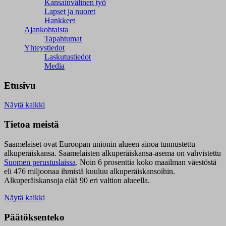
Kansainvälinen työ
Lapset ja nuoret
Hankkeet
Ajankohtaista
Tapahtumat
Yhteystiedot
Laskutustiedot
Media
Etusivu
Näytä kaikki
Tietoa meistä
Saamelaiset ovat Euroopan unionin alueen ainoa tunnustettu
alkuperäiskansa. Saamelaisten alkuperäiskansa-asema on vahvistettu
Suomen perustuslaissa
.
Noin 6 prosenttia koko maailman väestöstä
eli 476 miljoonaa ihmistä kuuluu alkuperäiskansoihin.
Alkuperäiskansoja elää 90 eri valtion alueella.
Näytä kaikki
Päätöksenteko