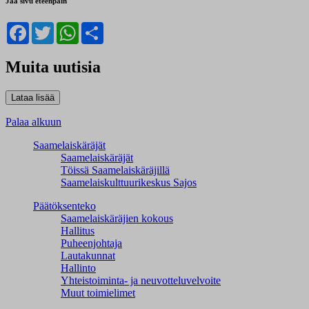
Jaa sivu eteenpäin
Facebook
Twitter
WhatsApp
Share
Muita uutisia
Palaa alkuun
Saamelaiskäräjät
Saamelaiskäräjät
Töissä Saamelaiskäräjillä
Saamelaiskulttuuri­keskus Sajos
Päätöksenteko
Saamelaiskäräjien kokous
Hallitus
Puheenjohtaja
Lautakunnat
Hallinto
Yhteistoiminta- ja neuvotteluvelvoite
Muut toimielimet