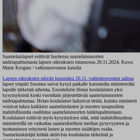
Saamelaislapset esittivät huolensa saamelaisnuorten
taidetapahtumasta lapsen oikeuksien istunnossa 20.11.2024. Kuva:
Marie Krogius / valtioneuvoston kanslia
Lapsen oikeuksien päivän kunniaksi 20.11. valtioneuvoston salissa
lapset ympäri Suomea saivat kysyä paikalle kutsutuilta ministereiltä
lapsille tärkeistä aiheista. Enontekiön Hetan koululaisten yksi
kysymyksistä koski vuosittain järjestettävää saamelaisnuorten
taidetapahtumaa. Hetan koululaiset halusivat tietää, kuinka ministerit
voisivat tukea kaikkien saamelaislasten ja nuorten tasapuolista
mahdollisuutta osallistua saamelaisnuorten taidetapahtumaan.
Koululaiset esittivät myös kysymyksen siitä, mitä mahdollisuuksia
ministereillä on vaikuttaa saamenkielisen median pysyvyyteen ja
tuottamiseen erityisesti lasten ja nuorten sisältöjen osalta.
Saamelaiskäräjät kiittää aktiivisia koululaisia tärkeästä ja