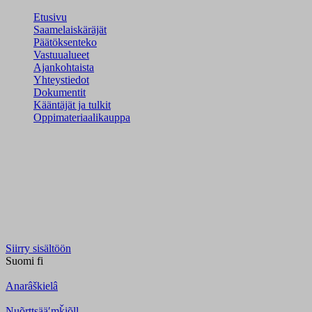
Etusivu
Saamelaiskäräjät
Päätöksenteko
Vastuualueet
Ajankohtaista
Yhteystiedot
Dokumentit
Kääntäjät ja tulkit
Oppimateriaalikauppa
Siirry sisältöön
Suomi
fi
Anarâškielâ
Nuõrttsääʹmǩiõll