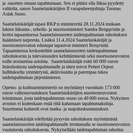
ja -nuorten omaan tapahtumaan. Sen ei pitäisi olla liikaa pyydetty
valtiolta, sanoo Saamelaiskäräjien II varapuheenjohtaja Tuomas
Aslak Juuso.
Saamelaiskäräjät tapasi RKP:n ministereitä 28.11.2024 mukaan
lukien liikunta-, urheilu- ja nuorisoministeri Sandra Bergqvistin ja
kertoi tapaamisessa Saamelaisnuorten taidetapahtuman rahoituksen
lisäämisen tarpeesta. Lisäksi 11.4.2024 Saamelaiskäräjät ja
nuorisoneuvoston edustajat tapasivat ministeri Berqvistiä.
Tapaamisessa keskusteltiin saamelaisnuorten taidetapahtuman
rahoituksesta ja tulevaisuuden kehittämisestä sekä nuorisoneuvoston
esille nostamista asioista. Saamelaiskäräjät esitti 60 000 euron
lisärahoitusta taidetapahtumalle ja täten toivoi Petteri Orpon
hallitukselta ymmärrystä, aktiivisuutta ja parempaa tukea
taidetapahtuman järjestämiseen.
Opetus- ja kulttuuriministeriö on myöntänyt vuosittain 173 000
euron valtionavustuksen Saamelaiskäräjien nuorisoneuvoston
toimintaan, josta taidetapahtuman osuus on 40 000 euroa. Nykyinen
avustus ei kuitenkaan enää riitä kattamaan tapahtumakuluja.
Suurimmat kuluerät ovat matka- ja majoituskustannukset.
Saamelaiskäräjät edellyttää pysyvän rahoituksen myöntämistä
saamelaisnuorten taidetapahtumalle irrottamalla se nuorisoneuvoston
vuotuisesta rahoituksesta. Nykyisellään taidetapahtuman rahoitus