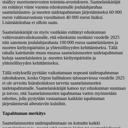
sisältyy nuorisoneuvoston toiminta-avustukseen. Saamelaiskäräjät
on esittänyt viime vuonna eduskunnalle joululahjarahaa
saamelaislasten- ja nuorten taidetapahtuman järjestämiseksi 60 000
euron valtionavustusta vuosittaisen 40 000 euron lisäksi.
Lisämäärärahaa ei silloin saatu.
Saamelaiskäräjät on myös vastikään esittänyt eduskunnan
valtiovarainvaliokunnalle, että eduskunta osoittaisi vuodelle 2025
niin sanotusta joululahjarahasta 100 000 euroa saamelaislasten ja
nuorten kieliympäristön ja yhteisöllisyyden kehittämiseksi. Tällä
rahalla katettaisiin muun muassa saamelaisnuorten taidetapahtuman
kuluja saamelaislasten ja -nuorten kieliympäristön ja
yhteisöllisyyden kehittämiseksi.
Tällä esityksellä pyritään vaikuttamaan nopeasti taidetapahtuman
rahoitukseen, koska Orpon hallituksen talousarviossa vuodelle 2025
ei ole arvioitu lisärahoituksen tarvetta saamelaisnuorten
taidetapahtumalle. Saamelaiskäräjät katsoo nyt eduskunnan suuntaan
ja toivoo, että Saamelaisnuorten tapahtumaa varten myönnetään
rahoitus, jolla pystytään vastaamaan kaikkiin tapahtuman
järjestämisestä aiheutuviin kuluihin.
Tapahtuman merkitys
Saamelaisnuorten taidetapahtumaan on kutsuttu kaikki