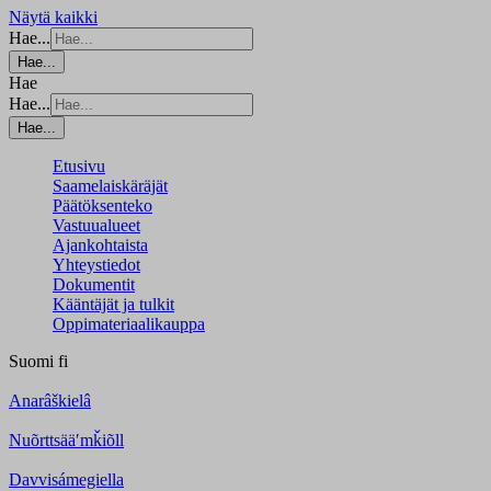
Näytä kaikki
Hae...
Hae...
Hae
Hae...
Hae...
Etusivu
Saamelaiskäräjät
Päätöksenteko
Vastuualueet
Ajankohtaista
Yhteystiedot
Dokumentit
Kääntäjät ja tulkit
Oppimateriaalikauppa
Suomi
fi
Anarâškielâ
Nuõrttsääʹmǩiõll
Davvisámegiella