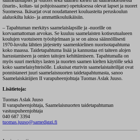
saamelaislapset ja -nuoret sekä saamen kielen tai saamenkielisessä
(inarin-, koltan- tai pohjoissaame) opetuksessa olevat lapset ja nuoret
Suomessa. Ikäsarjat ovat noudattaneet kouluasteita peruskoulun
alaluokilta lukio- ja ammattikouluikäisiin.
– Tapahtuman merkitys saamelaislapsille ja -nuorille on
korvaamattoman arvokas. Se kuuluu saamelaisten kotiseutualueen
koulujen vuotuiseen työohjelmaan ja se on ainoa säännöllisesti
1970-luvulta lähtien järjestetty saamenkielinen nuorisotapahtuma
koko maassa. Taidetapahtuma lisää ja kannustaa eri taiteen alojen
harrastamiseen ja omien taitojen kehittämiseen. Tapahtumalla on
myös suuri merkitys lasten ja nuorten saamen kielten käytölle sekä
koko saamelaisyhteisölle. Lukuisat eturivin saamelaistaiteilijat ovat
ponnistaneet juuri saamelaisnuorten taidetapahtumasta, sanoo
Saamelaiskäräjien II varapuheenjohtaja Tuomas Aslak Juuso.
Lisätietoja:
Tuomas Aslak Juuso
II varapuheenjohtaja, Saamelaisnuorten taidetapahtuman
vastuupuheenjohtaja
040 687 3394
tuomas.juuso@samediggi.fi