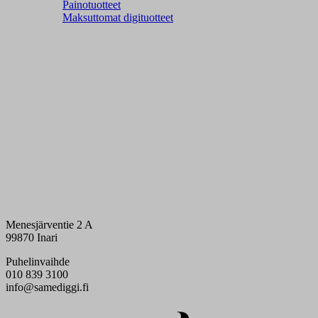
Painotuotteet
Maksuttomat digituotteet
Menesjärventie 2 A
99870 Inari
Puhelinvaihde
010 839 3100
info@samediggi.fi
Digi- ja mainostoimisto Höyry Rovaniemi ja Oulu