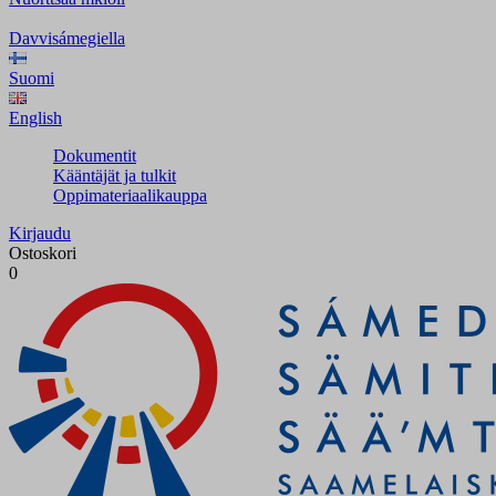
Davvisámegiella
Suomi
English
Dokumentit
Kääntäjät ja tulkit
Oppimateriaalikauppa
Kirjaudu
Ostoskori
0