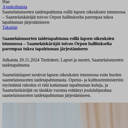
Hae
Ajankohtaista
Saamelaisnuorten taidetapahtuma esillä lapsen oikeuksien istunnossa
– Saamelaiskäräjät toivoo Orpon hallitukselta parempaa tukea
tapahtuman järjestämiseen
Takaisin
Saamelaisnuorten taidetapahtuma esillä lapsen oikeuksien
istunnossa – Saamelaiskäräjät toivoo Orpon hallitukselta
parempaa tukea tapahtuman järjestämiseen
Julkaistu 20.11.2024
Tiedotteet, Lapset ja nuoret, Saamelaisnuorten
taidetapahtuma
Saamelaislapset nostivat lapsen oikeuksien istunnossa esiin huolen
saamelaisnuorten taidetapahtumasta. Opetus- ja kulttuuriministeriön
myöntämä rahoitus ei riitä kattamaan tapahtuman kuluja, ja
Saamelaiskäräjät on tänäkin vuonna esittänyt joululahjarahaa
saamelaisnuorten taidetapahtuman järjestämiseen.