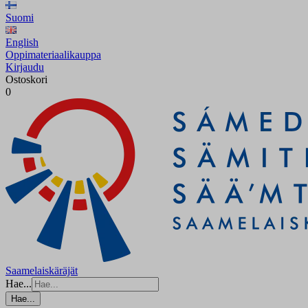
Suomi
English
Oppimateriaalikauppa
Kirjaudu
Ostoskori
0
Saamelaiskäräjät
Hae...
Hae...