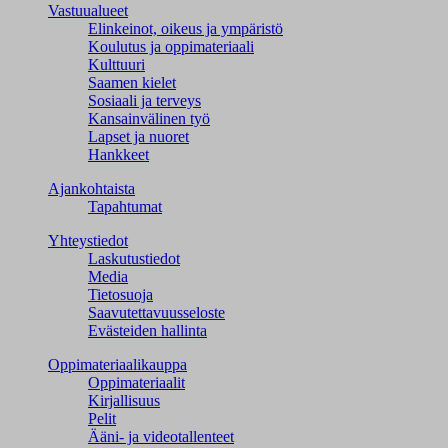
Vastuualueet
Elinkeinot, oikeus ja ympäristö
Koulutus ja oppimateriaali
Kulttuuri
Saamen kielet
Sosiaali ja terveys
Kansainvälinen työ
Lapset ja nuoret
Hankkeet
Ajankohtaista
Tapahtumat
Yhteystiedot
Laskutustiedot
Media
Tietosuoja
Saavutettavuusseloste
Evästeiden hallinta
Oppimateriaalikauppa
Oppimateriaalit
Kirjallisuus
Pelit
Ääni- ja videotallenteet