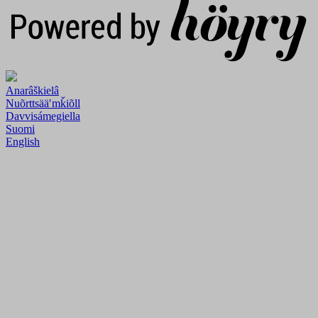
Anarâškielâ
Nuõrttsääʹmǩiõll
Davvisámegiella
Suomi
English