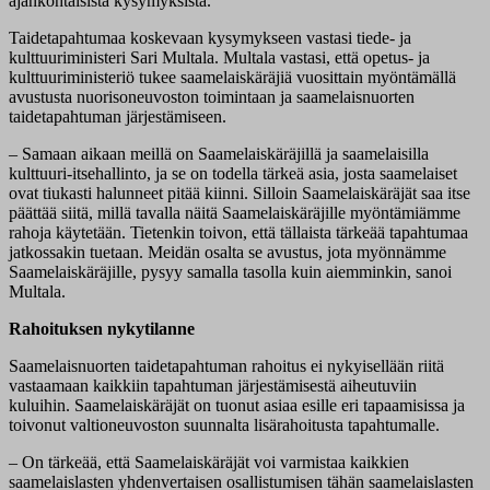
ajankohtaisista kysymyksistä.
Taidetapahtumaa koskevaan kysymykseen vastasi tiede- ja
kulttuuriministeri Sari Multala. Multala vastasi, että opetus- ja
kulttuuriministeriö tukee saamelaiskäräjiä vuosittain myöntämällä
avustusta nuorisoneuvoston toimintaan ja saamelaisnuorten
taidetapahtuman järjestämiseen.
– Samaan aikaan meillä on Saamelaiskäräjillä ja saamelaisilla
kulttuuri-itsehallinto, ja se on todella tärkeä asia, josta saamelaiset
ovat tiukasti halunneet pitää kiinni. Silloin Saamelaiskäräjät saa itse
päättää siitä, millä tavalla näitä Saamelaiskäräjille myöntämiämme
rahoja käytetään. Tietenkin toivon, että tällaista tärkeää tapahtumaa
jatkossakin tuetaan. Meidän osalta se avustus, jota myönnämme
Saamelaiskäräjille, pysyy samalla tasolla kuin aiemminkin, sanoi
Multala.
Rahoituksen nykytilanne
Saamelaisnuorten taidetapahtuman rahoitus ei nykyisellään riitä
vastaamaan kaikkiin tapahtuman järjestämisestä aiheutuviin
kuluihin. Saamelaiskäräjät on tuonut asiaa esille eri tapaamisissa ja
toivonut valtioneuvoston suunnalta lisärahoitusta tapahtumalle.
– On tärkeää, että Saamelaiskäräjät voi varmistaa kaikkien
saamelaislasten yhdenvertaisen osallistumisen tähän saamelaislasten