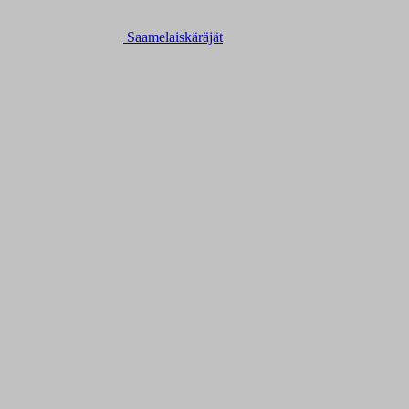
Saamelaiskäräjät