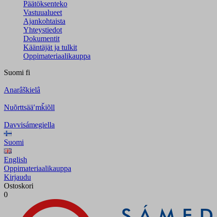
Päätöksenteko
Vastuualueet
Ajankohtaista
Yhteystiedot
Dokumentit
Kääntäjät ja tulkit
Oppimateriaalikauppa
Suomi
fi
Anarâškielâ
Nuõrttsääʹmǩiõll
Davvisámegiella
Suomi
English
Oppimateriaalikauppa
Kirjaudu
Ostoskori
0