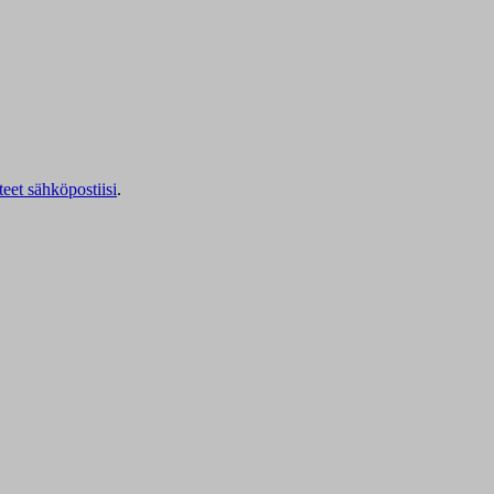
teet sähköpostiisi
.