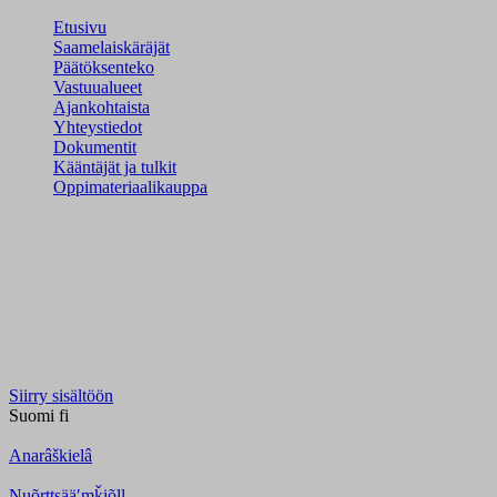
Etusivu
Saamelaiskäräjät
Päätöksenteko
Vastuualueet
Ajankohtaista
Yhteystiedot
Dokumentit
Kääntäjät ja tulkit
Oppimateriaalikauppa
Siirry sisältöön
Suomi
fi
Anarâškielâ
Nuõrttsääʹmǩiõll