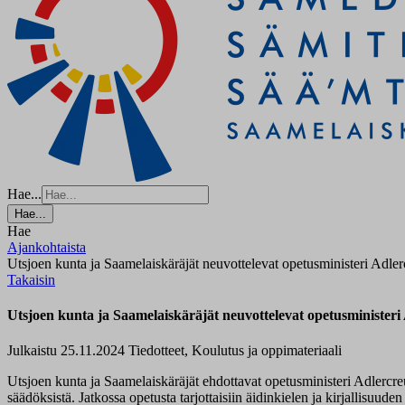
Hae...
Hae...
Hae
Ajankohtaista
Utsjoen kunta ja Saamelaiskäräjät neuvottelevat opetusministeri Adle
Takaisin
Utsjoen kunta ja Saamelaiskäräjät neuvottelevat opetusminister
Julkaistu 25.11.2024
Tiedotteet, Koulutus ja oppimateriaali
Utsjoen kunta ja Saamelaiskäräjät ehdottavat opetusministeri Adlercre
säädöksistä. Jatkossa opetusta tarjottaisiin äidinkielen ja kirjallisuud