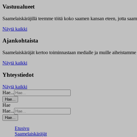
Vastuualueet
Saamelaiskäräjillä t
eemme töitä koko saamen kansan eteen, jotta saamen 
Näytä kaikki
Ajankohtaista
Saamelaiskäräjät kertoo toiminnastaan medialle ja muille aiheistamme 
Näytä kaikki
Yhteystiedot
Näytä kaikki
Hae...
Hae...
Hae
Hae...
Hae...
Etusivu
Saamelaiskäräjät