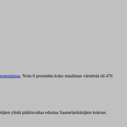
ustuslaissa
.
Noin 6 prosenttia koko maailman väestöstä eli 476
äräjien ylintä päätösvaltaa edustaa Saamelaiskäräjien kokous.