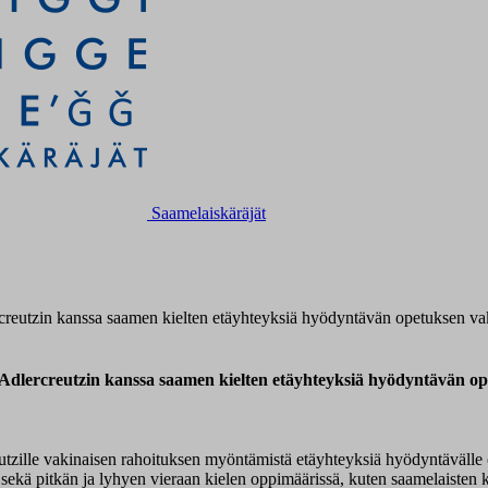
Saamelaiskäräjät
rcreutzin kanssa saamen kielten etäyhteyksiä hyödyntävän opetuksen va
i Adlercreutzin kanssa saamen kielten etäyhteyksiä hyödyntävän op
utzille vakinaisen rahoituksen myöntämistä etäyhteyksiä hyödyntävälle 
en sekä pitkän ja lyhyen vieraan kielen oppimäärissä, kuten saamelaisten k