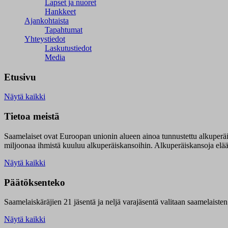
Lapset ja nuoret
Hankkeet
Ajankohtaista
Tapahtumat
Yhteystiedot
Laskutustiedot
Media
Etusivu
Näytä kaikki
Tietoa meistä
Saamelaiset ovat Euroopan unionin alueen ainoa tunnustettu alkuperä
miljoonaa ihmistä kuuluu alkuperäiskansoihin. Alkuperäiskansoja elää 9
Näytä kaikki
Päätöksenteko
Saamelaiskäräjien 21 jäsentä ja neljä varajäsentä valitaan saamelaiste
Näytä kaikki