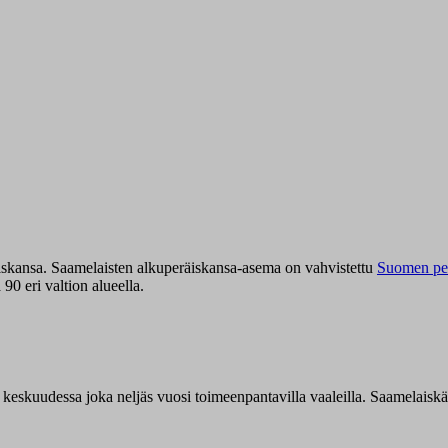
iskansa. Saamelaisten alkuperäiskansa-asema on vahvistettu
Suomen per
0 eri valtion alueella.
n keskuudessa joka neljäs vuosi toimeenpantavilla vaaleilla. Saamelaisk