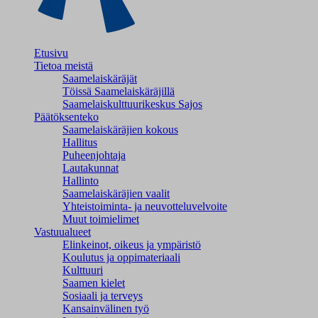
Etusivu
Tietoa meistä
Saamelaiskäräjät
Töissä Saamelaiskäräjillä
Saamelaiskulttuuri­keskus Sajos
Päätöksenteko
Saamelaiskäräjien kokous
Hallitus
Puheenjohtaja
Lautakunnat
Hallinto
Saamelaiskäräjien vaalit
Yhteistoiminta- ja neuvotteluvelvoite
Muut toimielimet
Vastuualueet
Elinkeinot, oikeus ja ympäristö
Koulutus ja oppimateriaali
Kulttuuri
Saamen kielet
Sosiaali ja terveys
Kansainvälinen työ