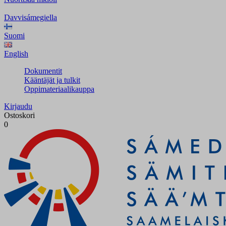
Davvisámegiella
Suomi
English
Dokumentit
Kääntäjät ja tulkit
Oppimateriaalikauppa
Kirjaudu
Ostoskori
0