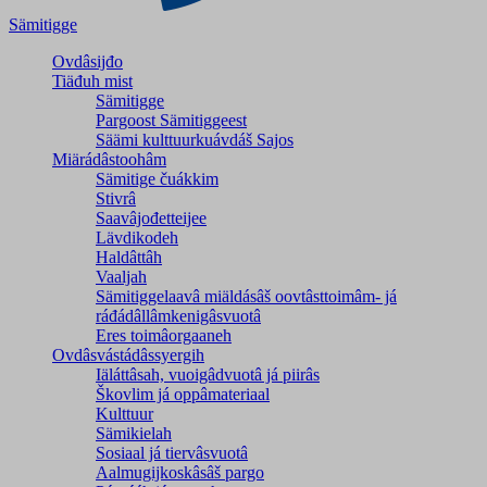
Sämitigge
Ovdâsijđo
Tiäđuh mist
Sämitigge
Pargoost Sämitiggeest
Säämi kulttuurkuávdáš Sajos
Miärádâstoohâm
Sämitige čuákkim
Stivrâ
Saavâjođetteijee
Lävdikodeh
Haldâttâh
Vaaljah
Sämitiggelaavâ miäldásâš oovtâsttoimâm- já
ráđádâllâmkenigâsvuotâ
Eres toimâorgaaneh
Ovdâsvástádâssyergih
Iäláttâsah, vuoigâdvuotâ já piirâs
Škovlim já oppâmateriaal
Kulttuur
Sämikielah
Sosiaal já tiervâsvuotâ
Aalmugijkoskâsâš pargo