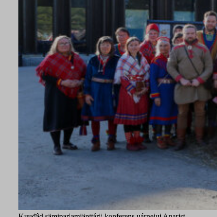
Kuuđâd sämiparlamiänttárij konferens uárnejui Anarist