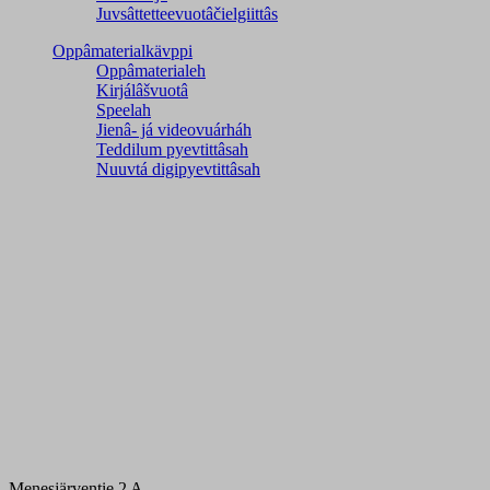
Juvsâttetteevuotâčielgiittâs
Oppâmaterialkävppi
Oppâmaterialeh
Kirjálâšvuotâ
Speelah
Jienâ- já videovuárháh
Teddilum pyevtittâsah
Nuuvtá digipyevtittâsah
Menesjärventie 2 A