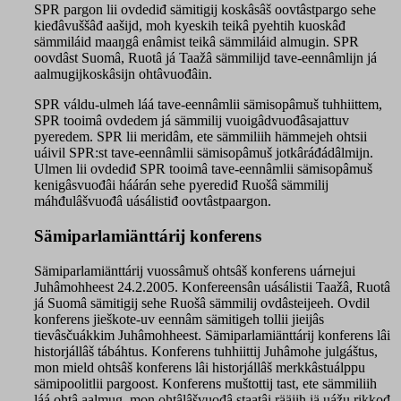
SPR pargon lii ovdediđ sämitigij koskâsâš oovtâstpargo sehe
kieđâvuššâđ aašijd, moh kyeskih teikâ pyehtih kuoskâđ
sämmiláid maaŋgâ enâmist teikâ sämmiláid almugin. SPR
oovdâst Suomâ, Ruotâ já Taažâ sämmilijd tave-eennâmlijn já
aalmugijkoskâsijn ohtâvuođâin.
SPR váldu-ulmeh láá tave-eennâmlii sämisopâmuš tuhhiittem,
SPR tooimâ ovdedem já sämmilij vuoigâdvuođâsajattuv
pyeredem. SPR lii meridâm, ete sämmiliih hämmejeh ohtsii
uáivil SPR:st tave-eennâmlii sämisopâmuš jotkâráđádâlmijn.
Ulmen lii ovdediđ SPR tooimâ tave-eennâmlii sämisopâmuš
kenigâsvuođâi háárán sehe pyerediđ Ruošâ sämmilij
máhđulâšvuođâ uásálistiđ oovtâstpaargon.
Sämiparlamiänttárij konferens
Sämiparlamiänttárij vuossâmuš ohtsâš konferens uárnejui
Juhâmohheest 24.2.2005. Konfereensân uásálistii Taažâ, Ruotâ
já Suomâ sämitigij sehe Ruošâ sämmilij ovdâsteijeeh. Ovdil
konferens jieškote-uv eennâm sämitigeh tollii jieijâs
tievâsčuákkim Juhâmohheest. Sämiparlamiänttárij konferens lâi
historjállâš tábáhtus. Konferens tuhhiittij Juhâmohe julgáštus,
mon mield ohtsâš konferens lâi historjállâš merkkâstuálppu
sämipoolitlii pargoost. Konferens muštottij tast, ete sämmiliih
láá ohtâ aalmug, mon ohtâlâšvuođâ staatâi rääjih iä uážu rikkođ.