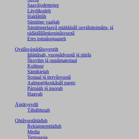
Saavâjođetteijee
Lävdikodeh
Haldâttâh
Sämitige vaaljah
Sämitiggelaavâ miäldásâš oovtâsttoimâm- já
ráđádâllâmkenigâsvuotâ
Eres toimâorgaaneh
Ovdâsvástádâssyergih
Iäláttâsah, vuoigâdvuotâ já piirâs
Škovlim já oppâmateriaal
Kulttuur
Sämikielah
Sosiaal já tiervâsvuotâ
Aalmugijkoskâsâš pargo
Párnááh já nuorah
Haavah
Äigikyevdil
Tábáhtusah
Ohtâvuotâtiäđuh
Rekigistemtiäđuh
Media
Tietosuoja