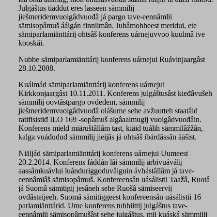
Julgáštus tiäddut eres lasseen sämmilij
jiešmeridemvuoigâdvuođâ já pargo tave-eennâmlii
sämisopâmuš ááigán finniimân. Juhâmohheest meridui, ete
sämiparlamiänttárij ohtsâš konferens uárnejuvvoo kuulmâ ive
kooskâi.
Nubbe sämiparlamiänttárij konferens uárnejui Ruávinjaargâst
28.10.2008.
Kuálmád sämiparlamiänttárij konferens uárnejui
Kirkkonjaargâst 10.11.2011. Konferens julgáštusâst kieđâvušeh
sämmilij oovtâstpargo ovdedem, sämmilij
jiešmeridemvuoigâdvuođâ olášume sehe avžuutteh staatâid
ratifisistiđ ILO 169 -sopâmuš algâaalmugij vuoigâdvuođâin.
Konferens mield miäruštâllâm tast, kiäid tuálih sämmilâžžân,
kalga vuáđuduđ sämmilij jieijâs já ohtsâš ibárdâssân ääšist.
Niäljád sämiparlamiänttárij konferens uárnejui Uumeest
20.2.2014. Konferens fáddán lâi sämmilij ärbivuáválij
aassâmkuávlui luánduriggoduvâiguin ávhástâllâm já tave-
eennâmlâš sämisopâmuš. Konfereensân uásálistii Taažâ, Ruotâ
já Suomâ sämitigij jesâneh sehe Ruošâ sämiseervij
ovdâsteijeeh. Suomâ sämitiggeest konfereensân uásálistii 16
parlamiänttárid. Ume konferens tuhhiittij julgáštus tave-
eennâmlii sämisopâmušâst sehe julgáštus, mii kuáská sämmilij