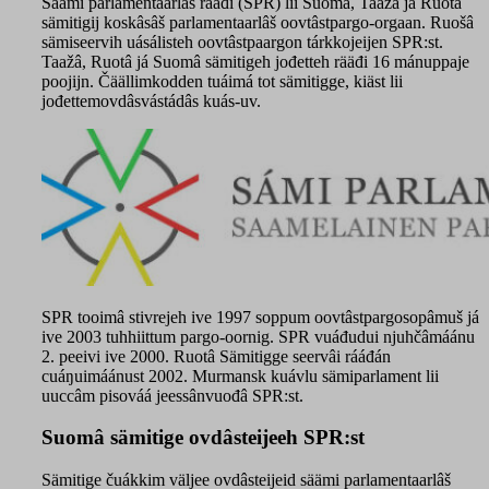
Säämi parlamentaarlâš rääđi (SPR) lii Suomâ, Taažâ já Ruotâ
sämitigij koskâsâš parlamentaarlâš oovtâstpargo-orgaan. Ruošâ
sämiseervih uásálisteh oovtâstpaargon tárkkojeijen SPR:st.
Taažâ, Ruotâ já Suomâ sämitigeh jođetteh rääđi 16 mánuppaje
poojijn. Čäällimkodden tuáimá tot sämitigge, kiäst lii
jođettemovdâsvástádâs kuás-uv.
SPR tooimâ stivrejeh ive 1997 soppum oovtâstpargosopâmuš já
ive 2003 tuhhiittum pargo-oornig. SPR vuáđudui njuhčâmáánu
2. peeivi ive 2000. Ruotâ Sämitigge seervâi rááđán
cuáŋuimáánust 2002. Murmansk kuávlu sämiparlament lii
uuccâm pisováá jeessânvuođâ SPR:st.
Suomâ sämitige ovdâsteijeeh SPR:st
Sämitige čuákkim väljee ovdâsteijeid säämi parlamentaarlâš