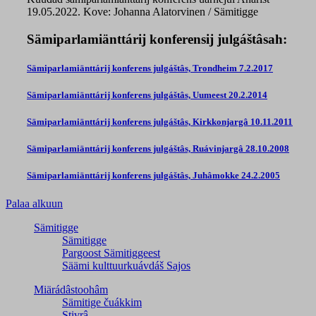
19.05.2022. Kove: Johanna Alatorvinen / Sämitigge
Sämiparlamiänttárij konferensij julgáštâsah:
Sämiparlamiänttárij konferens julgáštâs, Trondheim 7.2.2017
Sämiparlamiänttárij konferens julgáštâs, Uumeest 20.2.2014
Sämiparlamiänttárij konferens julgáštâs, Kirkkonjargâ 10.11.2011
Sämiparlamiänttárij konferens julgáštâs, Ruávinjargâ 28.10.2008
Sämiparlamiänttárij konferens julgáštâs, Juhâmokke 24.2.2005
Palaa alkuun
Sämitigge
Sämitigge
Pargoost Sämitiggeest
Säämi kulttuurkuávdáš Sajos
Miärádâstoohâm
Sämitige čuákkim
Stivrâ