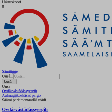
Uástuskoori
0
Sämitigge
Uusâ...
Uusâ...
Uusâ
Ovdâsvástádâssyergih
Aalmugijkoskâsâš pargo
Säämi parlamentaarlâš rääđi
Ovdâsvástádâssyergih