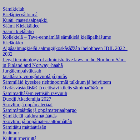
Sämikielah
Kielâpiervâltoimâ
Kuáti -materiaalpaŋkki
Säämi Kielâkäldee
Säämi kielâtaho
Kollekielâ – Tave-eennâmlâš sämikielâ kielâpalhâšume
Kielâokko
Algâaalmugkielâi aalmugijkoskâsâžžân ihelohheen IDIL 2022–
2032
Legal terminology of administrative laws in the Northern Sámi
in Finland and Norway -haahâ
Jurgâlempalvâlusah
Iäláttâsah, vuoigâdvuotâ já piirâs
Sämmiláid kyeskee riehtinoormâi tulkkum já heiviittem
Ovdâsvástádâslâš já eettisávt kilelis sämimađhâšem
Sämimađhâšem eettisiih ravvuuh
Duodji Akademiija 2027
Škovlim já oppâmateriaal
Sämimáttááttâs já oppâmateriaalpargo
Sämikielâi káidusmáttááttâs
Škovlim- já oppâmateriaaltoimâttâh
Sämitiätu máttááttâsân
Kulttuur
Kulttuurmeriruttâ