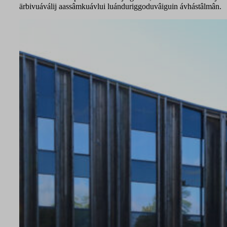
ärbivuáválij aassâmkuávlui luánduriggoduvâiguin ávhástâlmân.