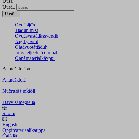
Uusâ
Uusâ...
Uusâ...
Ovdâsijđo
Tiäđuh mist
Ovdâsvástádâssyergih
Äigikyevdil
Ohtâvuotâtiäđuh
Jurgâleijeeh já tuulhah
Oppâmaterialkävppi
Anarâškielâ
an
Anarâškielâ
Nuõrttsääʹmǩiõll
Davvisámegiella
Suomi
English
Oppimateriaalikauppa
Čáládât