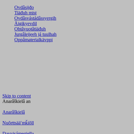
Ovdâsijđo
Tiäđuh mist
Ovdâsvástádâssyergih
Äigikyevdil
Ohtâvuotâtiäđuh
Jurgâleijeeh já tuulhah
Oppâmaterialkävppi
Skip to content
Anarâškielâ
an
Anarâškielâ
Nuõrttsääʹmǩiõll
Davvisámegiella