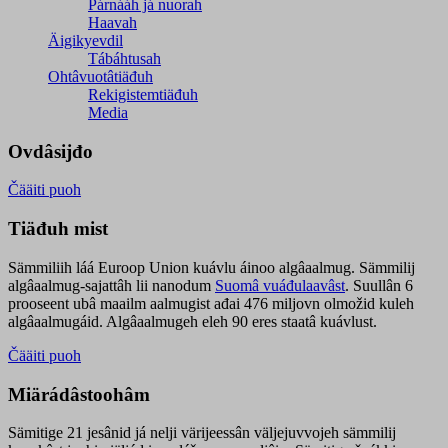
Párnááh já nuorah
Haavah
Äigikyevdil
Tábáhtusah
Ohtâvuotâtiäđuh
Rekigistemtiäđuh
Media
Ovdâsijđo
Čääiti puoh
Tiäđuh mist
Sämmiliih láá Euroop Union kuávlu áinoo algâaalmug. Sämmilij
algâaalmug-sajattâh lii nanodum
Suomâ vuáđulaavâst
. Suullân 6
prooseent ubâ maailm aalmugist ađai 476 miljovn olmožid kuleh
algâaalmugáid. Algâaalmugeh eleh 90 eres staatâ kuávlust.
Čääiti puoh
Miärádâstoohâm
Sämitige 21 jesânid já nelji värijeessân väljejuvvojeh sämmilij