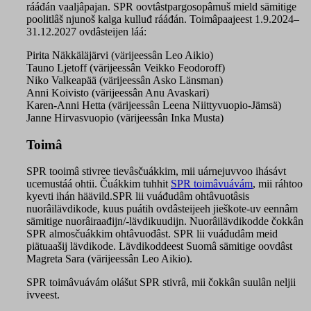
rááđán vaaljâpajan. SPR oovtâstpargosopâmuš mield sämitige
poolitlâš njunoš kalga kulluđ rááđán. Toimâpaajeest
1.9.2024–
31.12.2027
ovdâsteijen láá:
Pirita Näkkäläjärvi (värijeessân Leo Aikio)
Tauno Ljetoff (värijeessân Veikko Feodoroff)
Niko Valkeapää (värijeessân Asko Länsman)
Anni Koivisto (värijeessân Anu Avaskari)
Karen-Anni Hetta (värijeessân
Leena Niittyvuopio-Jämsä
)
Janne Hirvasvuopio (värijeessân Inka Musta)
Toimâ
SPR tooimâ stivree tievâsčuákkim, mii uárnejuvvoo ihásávt
ucemustáá ohtii. Čuákkim tuhhit
SPR toimâvuávám
, mii ráhtoo
kyevti ihán häävild.SPR lii vuáđudâm ohtâvuotâsis
nuorâilävdikode, kuus puátih ovdâsteijeeh jieškote-uv eennâm
sämitige nuorâiraađijn/-lävdikuudijn. Nuorâilävdikodde čokkân
SPR almosčuákkim ohtâvuođâst. SPR lii vuáđudâm meid
piätuaašij lävdikode. Lävdikoddeest Suomâ sämitige oovdâst
Magreta Sara (värijeessân Leo Aikio).
SPR toimâvuávám olášut SPR stivrâ, mii čokkân suulân neljii
ivveest.