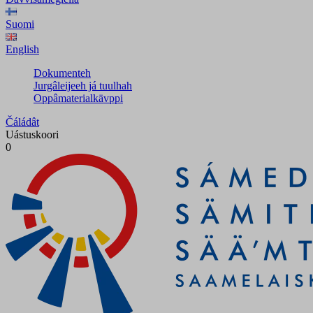
Suomi
English
Dokumenteh
Jurgâleijeeh já tuulhah
Oppâmaterialkävppi
Čáládât
Uástuskoori
0