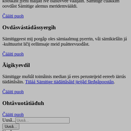
kooskâst jyehi niäljád ive olášuvvee vaaljâin. Sämitige čuákkim
oovdâst Sämitige alemus meridemvääldi.
Čääiti puoh
Ovdâsvástádâssyergih
Sämitiggeest mij porgâp oles sämiaalmug pyerrin, vâi sämikielâin já
-kulttuurist ličij eellimsaje meid puátteevuođâst.
Čääiti puoh
Äigikyevdil
Sämitigge muštâl toimâinis median já eres perusteijeid eereeb iärrás
tiäđáttâsâin.
Tiiláá Sämitige tiäđáttâsâid jieijâd šleđgâpoostân
.
Čääiti puoh
Ohtâvuotâtiäđuh
Čääiti puoh
Uusâ...
Uusâ...