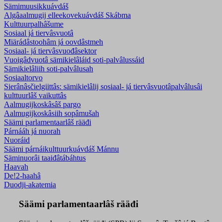
Sämimuusikkuávdáš
Algâaalmugij elleekovekuávdáš Skábma
Kulttuurpalhâšume
Sosiaal já tiervâsvuotâ
Miärádâstoohâm já oovdâstmeh
Sosiaal- já tiervâsvuođâsektor
Vuoigâdvuotâ sämikielâláid soti-palvâlussáid
Sämikielâliih soti-palvâlusah
Sosiaaltorvo
Sierânâsčielgiittâs: sämikielâlij sosiaal- já tiervâsvuotâpalvâlusâi
kulttuurlâš vaikuttâs
Aalmugijkoskâsâš pargo
Aalmugijkoskâsiih sopâmušah
Säämi parlamentaarlâš rääđi
Párnááh já nuorah
Nuoráid
Säämi párnáikulttuurkuávdáš Mánnu
Säminuorâi taaiđâtábáhtus
Haavah
De!2-haahâ
Duodji-akatemia
Säämi parlamentaarlâš rääđi